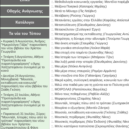
::.
Μεθοδολογία κοινωνικής εργασίας: Μοντέλα παρέμβ
::.
Μείζονα Ποιητικά
(
Κατσαρός Μιχάλης
)
Οδηγός Ανάγνωσης
::.
Μετά το Μόναχο
(
Πις Ντέιβιντ
)
::.
Μετάβαση
(
Ρούσης Γιώργος
)
::.
Μετανάστες εργάτες στην Ελλάδα
(
Καψάλης Απόστολ
Κατάλογοι
::.
Μεταπολίτευση
(
Ελευθεράτος Διονύσης
)
::.
Μετασκέλετον
(
Συλλογικό Έργο
)
Τα νέα του Τόπου
::.
Μετασχηματισμοί της εκπαίδευσης
(
Γεωργούλας Αντ
::.
Μητρότητα, η δύναμη στην αδυναμία
(
Τσούμπα Γεωργ
•
Κυριακή 9 Αυγούστου, Άνδρος:
::.
Μια άνιση ιστορία
(
Σταυρίδης Γιώργος
)
"Ημερολόγιο Γάζας" παρουσίαση
::.
Μια γυναίκα απολογείται
(
Λούκα Μαρία
)
του νέου βιβλίου του Χρίστου
Γεωργάλα
::.
Μια εποχή στο τσιμέντο
(
Ιωαννίδης Νίκος
)
•
Τετάρτη 5 Αυγούστου, Αθήνα:
::.
Μια Ιστορία των Ιστοριών
(
Μπάροου Τζον
)
"Προπαγάνδα και
::.
Μια λοξή ματιά στην ιστορία
(
Ελευθεράτος Διονύσης
)
παραπληροφόρηση" ο Άρης
::.
Μια μέρα
(
Ντόκα Αντιγόνη
)
Χατζηστεφάνου συνομιλεί με το
κοινό
::.
Μία μέρα στους σταυρούς
(
Ρομέρο Αρμάντο
)
::.
Μια ντουζίνα στα δύο
(
Γαϊτανάρος Γρηγόρης
)
•
Δευτέρα 24 Αυγούστου,
Μονεμβασιά: "Μουσείο,
::.
Μικρά κράτη, συλλογική ασφάλεια, κοινωνία των εθ
εκπαίδευση και κοινωνία"
::.
Μιλώ στα παιδιά μου για τη χούντα και το Πολυτεχνεί
παρουσίαση του νέου βιβλίου του
::.
ΜΟΙΡΟΛΑ3
(
Ραπτόπουλος Βαγγέλης
)
Στάθη Γκότση
::.
Μόνο τους πεθαμένους
(
Ραβέλο Αλέξις
)
•
Τετάρτη 22 Ιουλίου, Αθήνα:
"Προπαγάνδα και
::.
Μορφογενέσεις
(
Σταμάτης Νίκος
)
παραπληροφόρηση" ο Άρης
::.
Μουντιάλ, Ιστορίες πίσω από το τρόπαιο
(
Σωτηρακόπ
Χατζηστεφάνου συνομιλεί με το
::.
Μουρίνιο ο εξωγήινος
(
Μοντέο Σάντρο
)
κοινό
::.
Μουσείο, εκπαίδευση και κοινωνία
(
Γκότσης Στάθης
)
•
Παρασκευή 31 Ιουλίου, Σύρος:
::.
Μουσικός περίδρομος
(
Φωτιάδης Νίκος
)
"Μουντιάλ, Ιστορίες πίσω από το
τρόπαιο" παρουσίαση του νέου
::.
Μουσικός περίδρομος (Νέα Έκδοση)
(
Φωτιάδης Νίκο
βιβλίου των Χρήστου
::.
Μπλε καστόρινα παπούτσια
(
Σκρουμπέλος Θανάσης
Σωτηρακόπουλου & Φάνη