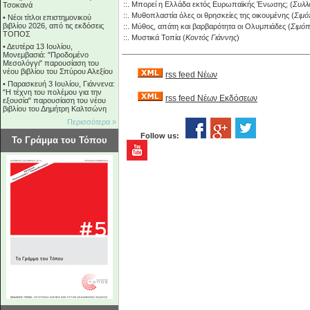
::.
Μπορεί η Ελλάδα εκτός Ευρωπαϊκής Ένωσης;
(
Συλλ
Τσοκανά
::.
Μυθοπλαστία όλες οι θρησκείες της οικουμένης
(
Σιμό
•
Νέοι τίτλοι επιστημονικού
βιβλίου 2026, από τις εκδόσεις
::.
Μύθος, απάτη και βαρβαρότητα οι Ολυμπιάδες
(
Σιμόπ
ΤΟΠΟΣ
::.
Μυστικά Τοπία
(
Κοντός Γιάννης
)
•
Δευτέρα 13 Ιουλίου,
Μονεμβασιά: "Προδομένο
Μεσολόγγι" παρουσίαση του
νέου βιβλίου του Σπύρου Αλεξίου
rss feed Νέων
•
Παρασκευή 3 Ιουλίου, Γιάννενα:
"Η τέχνη του πολέμου για την
rss feed Νέων Εκδόσεων
εξουσία" παρουσίαση του νέου
βιβλίου του Δημήτρη Καλτσώνη
Περισσότερα »
Follow us:
Το Γράμμα του Τόπου