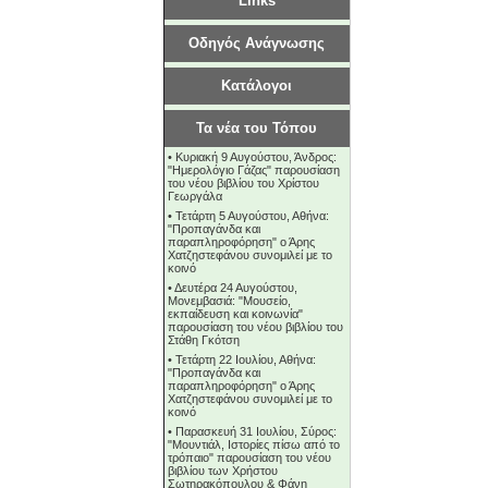
Links
Οδηγός Ανάγνωσης
Κατάλογοι
Τα νέα του Τόπου
•
Κυριακή 9 Αυγούστου, Άνδρος:
"Ημερολόγιο Γάζας" παρουσίαση
του νέου βιβλίου του Χρίστου
Γεωργάλα
•
Τετάρτη 5 Αυγούστου, Αθήνα:
"Προπαγάνδα και
παραπληροφόρηση" ο Άρης
Χατζηστεφάνου συνομιλεί με το
κοινό
•
Δευτέρα 24 Αυγούστου,
Μονεμβασιά: "Μουσείο,
εκπαίδευση και κοινωνία"
παρουσίαση του νέου βιβλίου του
Στάθη Γκότση
•
Τετάρτη 22 Ιουλίου, Αθήνα:
"Προπαγάνδα και
παραπληροφόρηση" ο Άρης
Χατζηστεφάνου συνομιλεί με το
κοινό
•
Παρασκευή 31 Ιουλίου, Σύρος:
"Μουντιάλ, Ιστορίες πίσω από το
τρόπαιο" παρουσίαση του νέου
βιβλίου των Χρήστου
Σωτηρακόπουλου & Φάνη