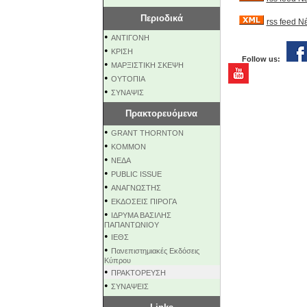
Περιοδικά
rss feed 
•
ΑΝΤΙΓΟΝΗ
•
ΚΡΙΣΗ
Follow us:
•
ΜΑΡΞΙΣΤΙΚΗ ΣΚΕΨΗ
•
ΟΥΤΟΠΙΑ
•
ΣΥΝΑΨΙΣ
Πρακτορευόμενα
•
GRANT THORNTON
•
KOMMON
•
NEΔΑ
•
PUBLIC ISSUE
•
ΑΝΑΓΝΩΣΤΗΣ
•
ΕΚΔΟΣΕΙΣ ΠΙΡΟΓΑ
•
ΙΔΡΥΜΑ ΒΑΣΙΛΗΣ
ΠΑΠΑΝΤΩΝΙΟΥ
•
ΙΕΘΣ
•
Πανεπιστημιακές Εκδόσεις
Κύπρου
•
ΠΡΑΚΤΟΡΕΥΣΗ
•
ΣΥΝΑΨΕΙΣ