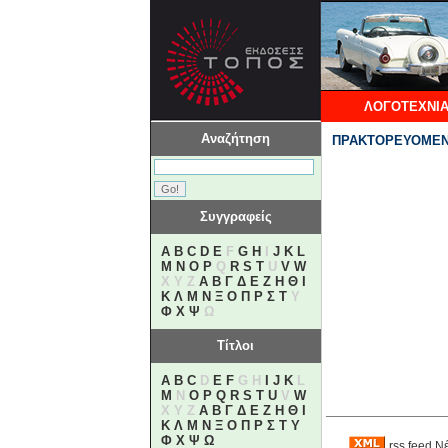
ΛΟΓΟΤΕΧΝΙΑ
Αναζήτηση
ΠΡΑΚΤΟΡΕΥΟΜΕΝ
Συγγραφείς
A
B
C
D
E
F
G
H
I
J
K
L
M
N
O
P
Q
R
S
T
U
V
W
X Y Z
Α
Β
Γ
Δ
Ε
Ζ
Η
Θ
Ι
Κ
Λ
Μ
Ν
Ξ
Ο
Π
Ρ
Σ
Τ
Υ
Φ
Χ
Ψ
Ω
Τίτλοι
A
B
C
D
E
F
G H
I
J
K
L
M
N
O
P
Q
R
S
T
U
V
W
X Y Z
Α
Β
Γ
Δ
Ε
Ζ
Η
Θ
Ι
Κ
Λ
Μ
Ν
Ξ
Ο
Π
Ρ
Σ
Τ
Υ
Φ
Χ
Ψ
Ω
rss feed Ν