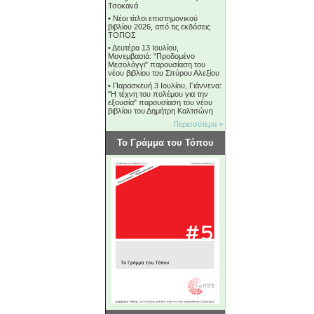
Τσοκανά
•
Νέοι τίτλοι επιστημονικού
βιβλίου 2026, από τις εκδόσεις
ΤΟΠΟΣ
•
Δευτέρα 13 Ιουλίου,
Μονεμβασιά: "Προδομένο
Μεσολόγγι" παρουσίαση του
νέου βιβλίου του Σπύρου Αλεξίου
•
Παρασκευή 3 Ιουλίου, Γιάννενα:
"Η τέχνη του πολέμου για την
εξουσία" παρουσίαση του νέου
βιβλίου του Δημήτρη Καλτσώνη
Περισσότερα »
Το Γράμμα του Τόπου