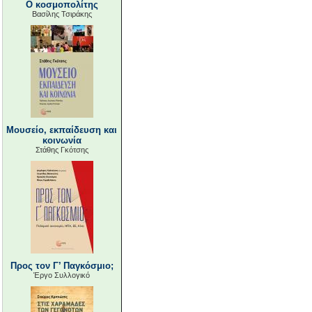
Ο κοσμοπολίτης
Βασίλης Τσιράκης
Μουσείο, εκπαίδευση και
κοινωνία
Στάθης Γκότσης
Προς τον Γ’ Παγκόσμιο;
Έργο Συλλογικό