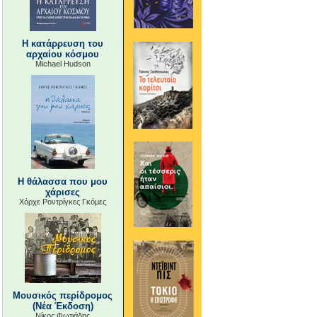
Η κατάρρευση του
αρχαίου κόσμου
Michael Hudson
Η θάλασσα που μου
χάρισες
Χόρχε Ροντρίγκες Γκόμες
Μουσικός περίδρομος
(Νέα Έκδοση)
Νίκος Φωτιάδης