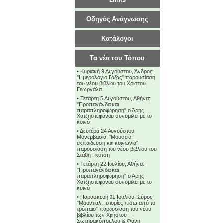
Οδηγός Ανάγνωσης
Κατάλογοι
Τα νέα του Τόπου
•
Κυριακή 9 Αυγούστου, Άνδρος:
"Ημερολόγιο Γάζας" παρουσίαση
του νέου βιβλίου του Χρίστου
Γεωργάλα
•
Τετάρτη 5 Αυγούστου, Αθήνα:
"Προπαγάνδα και
παραπληροφόρηση" ο Άρης
Χατζηστεφάνου συνομιλεί με το
κοινό
•
Δευτέρα 24 Αυγούστου,
Μονεμβασιά: "Μουσείο,
εκπαίδευση και κοινωνία"
παρουσίαση του νέου βιβλίου του
Στάθη Γκότση
•
Τετάρτη 22 Ιουλίου, Αθήνα:
"Προπαγάνδα και
παραπληροφόρηση" ο Άρης
Χατζηστεφάνου συνομιλεί με το
κοινό
•
Παρασκευή 31 Ιουλίου, Σύρος:
"Μουντιάλ, Ιστορίες πίσω από το
τρόπαιο" παρουσίαση του νέου
βιβλίου των Χρήστου
Σωτηρακόπουλου & Φάνη