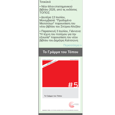
Τσοκανά
•
Νέοι τίτλοι επιστημονικού
βιβλίου 2026, από τις εκδόσεις
ΤΟΠΟΣ
•
Δευτέρα 13 Ιουλίου,
Μονεμβασιά: "Προδομένο
Μεσολόγγι" παρουσίαση του
νέου βιβλίου του Σπύρου Αλεξίου
•
Παρασκευή 3 Ιουλίου, Γιάννενα:
"Η τέχνη του πολέμου για την
εξουσία" παρουσίαση του νέου
βιβλίου του Δημήτρη Καλτσώνη
Περισσότερα »
Το Γράμμα του Τόπου