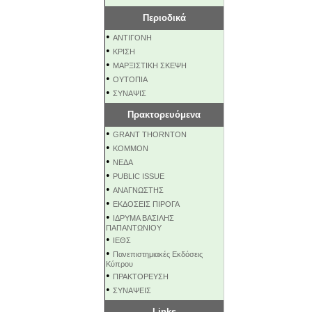
Περιοδικά
•
ΑΝΤΙΓΟΝΗ
•
ΚΡΙΣΗ
•
ΜΑΡΞΙΣΤΙΚΗ ΣΚΕΨΗ
•
ΟΥΤΟΠΙΑ
•
ΣΥΝΑΨΙΣ
Πρακτορευόμενα
•
GRANT THORNTON
•
KOMMON
•
NEΔΑ
•
PUBLIC ISSUE
•
ΑΝΑΓΝΩΣΤΗΣ
•
ΕΚΔΟΣΕΙΣ ΠΙΡΟΓΑ
•
ΙΔΡΥΜΑ ΒΑΣΙΛΗΣ
ΠΑΠΑΝΤΩΝΙΟΥ
•
ΙΕΘΣ
•
Πανεπιστημιακές Εκδόσεις
Κύπρου
•
ΠΡΑΚΤΟΡΕΥΣΗ
•
ΣΥΝΑΨΕΙΣ
Links