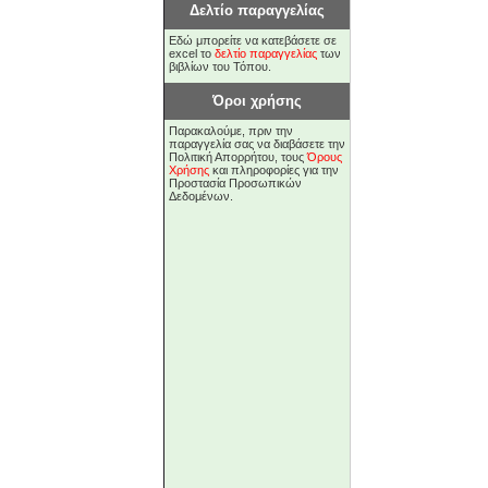
Δελτίο παραγγελίας
Εδώ μπορείτε να κατεβάσετε σε
excel το
δελτίο παραγγελίας
των
βιβλίων του Τόπου.
Όροι χρήσης
Παρακαλούμε, πριν την
παραγγελία σας να διαβάσετε την
Πολιτική Απορρήτου, τους
Όρους
Χρήσης
και πληροφορίες για την
Προστασία Προσωπικών
Δεδομένων.