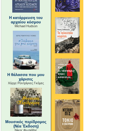
Η κατάρρευση του
αρχαίου κόσμου
Michael Hudson
Η θάλασσα που μου
χάρισες
Χόρχε Ροντρίγκες Γκόμες
Μουσικός περίδρομος
(Νέα Έκδοση)
Νίκος Φωτιάδης