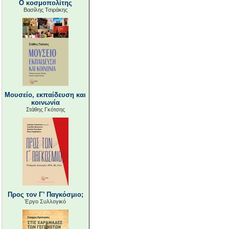
Ο κοσμοπολίτης
Βασίλης Τσιράκης
Μουσείο, εκπαίδευση και
κοινωνία
Στάθης Γκότσης
Προς τον Γ’ Παγκόσμιο;
Έργο Συλλογικό