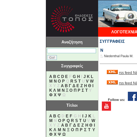
ΛΟΓΟΤΕΧΝΙΑ
ΣΥΓΓΡΑΦΕΙΣ
Αναζήτηση
N
::.
Niedenthal Paula M.
Συγγραφείς
rss feed Ν
A
B
C
D
E
F
G
H
I
J
K
L
M
N
O
P
Q
R
S
T
U
V
W
rss feed 
X Y Z
Α
Β
Γ
Δ
Ε
Ζ
Η
Θ
Ι
Κ
Λ
Μ
Ν
Ξ
Ο
Π
Ρ
Σ
Τ
Υ
Φ
Χ
Ψ
Ω
Follow us:
Τίτλοι
A
B
C
D
E
F
G H
I
J
K
L
M
N
O
P
Q
R
S
T
U
V
W
X Y Z
Α
Β
Γ
Δ
Ε
Ζ
Η
Θ
Ι
Κ
Λ
Μ
Ν
Ξ
Ο
Π
Ρ
Σ
Τ
Υ
Φ
Χ
Ψ
Ω