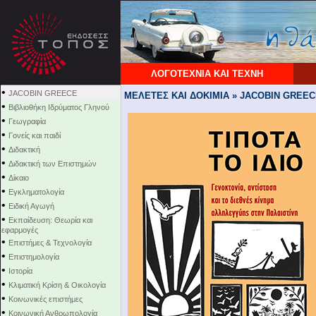
ΛΟΓΟΤΕΧΝΙΑ ΚΑΙ ΤΕΧΝΗ
•
JACOBIN GREECE
ΜΕΛΕΤΕΣ ΚΑΙ ΔΟΚΙΜΙΑ » JACOBIN GREE
•
Βιβλιοθήκη Ιδρύματος Γληνού
•
Γεωγραφία
•
Γονείς και παιδί
•
Διδακτική
•
Διδακτική των Επιστημών
•
Δίκαιο
•
Εγκληματολογία
•
Ειδική Αγωγή
•
Εκπαίδευση: Θεωρία και
εφαρμογές
•
Επιστήμες & Τεχνολογία
•
Επιστημολογία
•
Ιστορία
•
Κλιματική Κρίση & Οικολογία
•
Κοινωνικές επιστήμες
•
Κοινωνική Ανθρωπολογία