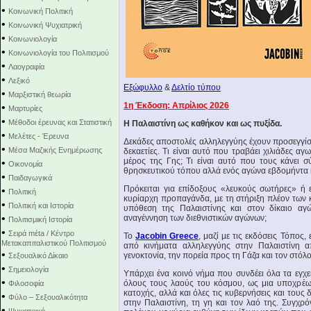
•
Κοινωνική Πολιτική
•
Κοινωνική Ψυχιατρική
•
Κοινωνιολογία
•
Κοινωνιολογία του Πολιτισμού
•
Λαογραφία
•
Λεξικό
Εξώφυλλο
&
Δελτίο τύπου
•
Μαρξιστική θεωρία
1η Έκδοση: Απρίλιος 2026
•
Μαρτυρίες
•
Μέθοδοι έρευνας και Στατιστική
Η Παλαιστίνη ως καθήκον και ως πυξίδα.
•
Μελέτες - Έρευνα
Δεκάδες αποστολές αλληλεγγύης έχουν προσεγγίσει
•
Μέσα Μαζικής Ενημέρωσης
δεκαετίες. Τι είναι αυτό που τραβάει χιλιάδες α
μέρος της Γης; Τι είναι αυτό που τους κάνει 
•
Οικονομία
θρησκευτικού τόπου αλλά ενός αγώνα εβδομήντα 
•
Παιδαγωγικά
Πρόκειται για επίδοξους «λευκούς σωτήρες» ή 
•
Πολιτική
κυρίαρχη προπαγάνδα, µε τη στήριξη πλέον των
•
Πολιτική και Ιστορία
υπόθεση της Παλαιστίνης και στον δίκαιο αγώ
•
αναγέννηση των διεθνιστικών αγώνων;
Πολιτισμική Ιστορία
•
Σειρά mέta / Κέντρο
Το
Jacobin Greece
, μαζί µε τις εκδόσεις Τόπος
Μετακαπιταλιστικού Πολιτισμού
από κινήματα αλληλεγγύης στην Παλαιστίνη α
•
γενοκτονία, την πορεία προς τη Γάζα και τον στόλο
Σεξουαλικό Δίκαιο
•
Σημειολογία
Υπάρχει ένα κοινό νήμα που συνδέει όλα τα εγχ
•
όλους τους λαούς του κόσμου, ως μια υποχρέω
Φιλοσοφία
κατοχής, αλλά και όλες τις κυβερνήσεις και τους
•
Φύλο – Σεξουαλικότητα
στην Παλαιστίνη, τη γη και τον λαό της. Συγχρ
•