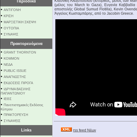
Κλεονίκη Αλεξοπούλου (Ιστορικός, μέλος των Mar
Περιοδικά
(μέλος του Μarch to Gaza), Ευγενία Καββαδία
•
αποστολής Global Sumud Flotilla), Κevin Ovende
ΑΝΤΙΓΟΝΗ
Άγγελος Κωσταμπάρης, από το Jacobin Greece.
•
ΚΡΙΣΗ
•
ΜΑΡΞΙΣΤΙΚΗ ΣΚΕΨΗ
•
ΟΥΤΟΠΙΑ
•
ΣΥΝΑΨΙΣ
Πρακτορευόμενα
•
GRANT THORNTON
•
KOMMON
•
NEΔΑ
•
PUBLIC ISSUE
•
ΑΝΑΓΝΩΣΤΗΣ
•
ΕΚΔΟΣΕΙΣ ΠΙΡΟΓΑ
•
ΙΔΡΥΜΑ ΒΑΣΙΛΗΣ
ΠΑΠΑΝΤΩΝΙΟΥ
•
ΙΕΘΣ
•
Πανεπιστημιακές Εκδόσεις
Κύπρου
•
ΠΡΑΚΤΟΡΕΥΣΗ
•
ΣΥΝΑΨΕΙΣ
Links
rss feed Νέων