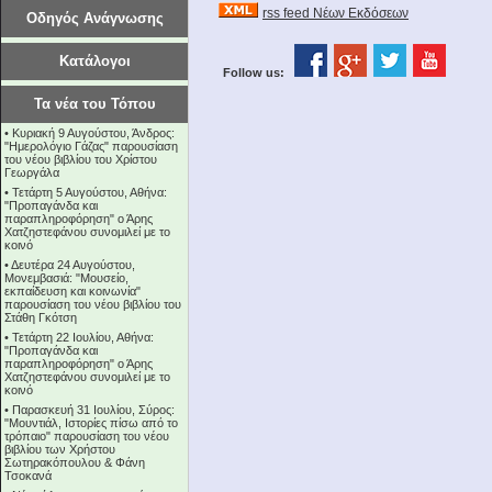
rss feed Νέων Εκδόσεων
Οδηγός Ανάγνωσης
Κατάλογοι
Follow us:
Τα νέα του Τόπου
•
Κυριακή 9 Αυγούστου, Άνδρος:
"Ημερολόγιο Γάζας" παρουσίαση
του νέου βιβλίου του Χρίστου
Γεωργάλα
•
Τετάρτη 5 Αυγούστου, Αθήνα:
"Προπαγάνδα και
παραπληροφόρηση" ο Άρης
Χατζηστεφάνου συνομιλεί με το
κοινό
•
Δευτέρα 24 Αυγούστου,
Μονεμβασιά: "Μουσείο,
εκπαίδευση και κοινωνία"
παρουσίαση του νέου βιβλίου του
Στάθη Γκότση
•
Τετάρτη 22 Ιουλίου, Αθήνα:
"Προπαγάνδα και
παραπληροφόρηση" ο Άρης
Χατζηστεφάνου συνομιλεί με το
κοινό
•
Παρασκευή 31 Ιουλίου, Σύρος:
"Μουντιάλ, Ιστορίες πίσω από το
τρόπαιο" παρουσίαση του νέου
βιβλίου των Χρήστου
Σωτηρακόπουλου & Φάνη
Τσοκανά