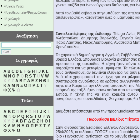
Ψυχιατρική
πολέμου µε κύρια ευθύνη των ίδιων κρατών που σ
γίνεται πυξίδα για έναν σύγχρονο διεθνισμό, για έ
•
Ψυχική Υγεία
•
Ψυχοθεραπεία-Ψυχανάλυση
Αυτό τον βαθύ σεβασμό στην υπόθεση της απελευθ
απελευθερώνει», καταθέτουν όλες οι μαρτυρίες και
•
Ψυχολογία
•
Ψυχολογία & Δίκαιο
Συντελεστές/τριες της έκδοσης:
Thiago Avila, R
Αναζήτηση
Αλεξοπούλου, Δηµήτρης Βαρελτζής, Ευγενία Κα
Πάρις Λαυτσής, Νίκος Λιαπούρης, Αναστασία Μα
Χρονόπουλος.
Τα χαρακτικά δημιούργησε η Αγγελική Σαββάντογλο
βόρεια Ελλάδα. Σπούδασε Βιολογία Διατήρησης κ
Συγγραφείς
προστασία της αρκούδας. Η τέχνη ήταν πάντα κ
εκφράζεται και να μεταφέρει μηνύματα. Τα τελευτ
A
B
C
D
E
F
G
H
I
J
K
L
τους ανθρώπους, αν δεν είναι ελεύθεροι να ζουν 
M
N
O
P
Q
R
S
T
U
V
W
Από τότε χρησιμοποιεί την τέχνη για να μιλήσει
X Y Z
Α
Β
Γ
Δ
Ε
Ζ
Η
Θ
Ι
συσπειρώσει ανθρώπους σε δράσεις αλληλεγγύης
Κ
Λ
Μ
Ν
Ξ
Ο
Π
Ρ
Σ
Τ
Υ
πήγε στο Κάιρο µε την ελληνική αποστολή της Mar
Φ
Χ
Ψ
Ω
επόμενό της ταξίδι ήταν πάνω σε ένα από τα καράβι
ελπίδα, η τέχνη της να είναι κομμάτι αυτού
συντρόφους και συνταξιδιώτες. Θα γράφουμε, θα δ
Τίτλοι
Διαβάστε απόσπασμα από την προδημοσίευση του
A
B
C
D
E
F
G H
I
J
K
L
M
N
O
P
Q
R
S
T
U
V
W
Παρουσίαση βιβλίου: "Τίποτα 
X Y Z
Α
Β
Γ
Δ
Ε
Ζ
Η
Θ
Ι
Κ
Λ
Μ
Ν
Ξ
Ο
Π
Ρ
Σ
Τ
Υ
Στην αίθουσα της Εταιρείας Ελλήνων Λογοτεχνών
Φ
Χ
Ψ
Ω
25/4/2026, οι εκδόσεις ΤΟΠΟΣ και το Jacobin Gr
ίδιο / Γενοκτονία, αντίσταση και το διεθνές κίνημ