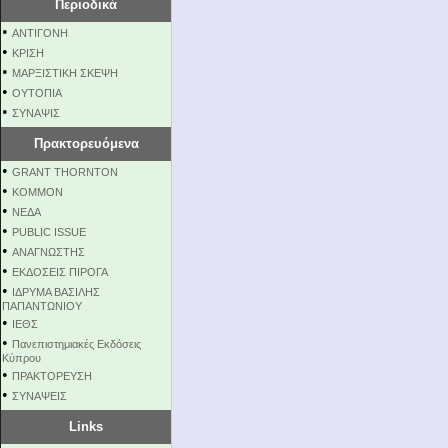
Περιοδικά
•
ΑΝΤΙΓΟΝΗ
•
ΚΡΙΣΗ
•
ΜΑΡΞΙΣΤΙΚΗ ΣΚΕΨΗ
•
ΟΥΤΟΠΙΑ
•
ΣΥΝΑΨΙΣ
Πρακτορευόμενα
•
GRANT THORNTON
•
KOMMON
•
NEΔΑ
•
PUBLIC ISSUE
•
ΑΝΑΓΝΩΣΤΗΣ
•
ΕΚΔΟΣΕΙΣ ΠΙΡΟΓΑ
•
ΙΔΡΥΜΑ ΒΑΣΙΛΗΣ
ΠΑΠΑΝΤΩΝΙΟΥ
•
ΙΕΘΣ
•
Πανεπιστημιακές Εκδόσεις
Κύπρου
•
ΠΡΑΚΤΟΡΕΥΣΗ
•
ΣΥΝΑΨΕΙΣ
Links