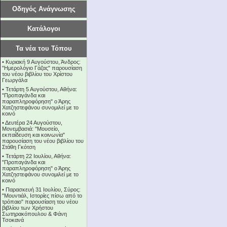
Οδηγός Ανάγνωσης
Κατάλογοι
Τα νέα του Τόπου
•
Κυριακή 9 Αυγούστου, Άνδρος:
"Ημερολόγιο Γάζας" παρουσίαση
του νέου βιβλίου του Χρίστου
Γεωργάλα
•
Τετάρτη 5 Αυγούστου, Αθήνα:
"Προπαγάνδα και
παραπληροφόρηση" ο Άρης
Χατζηστεφάνου συνομιλεί με το
κοινό
•
Δευτέρα 24 Αυγούστου,
Μονεμβασιά: "Μουσείο,
εκπαίδευση και κοινωνία"
παρουσίαση του νέου βιβλίου του
Στάθη Γκότση
•
Τετάρτη 22 Ιουλίου, Αθήνα:
"Προπαγάνδα και
παραπληροφόρηση" ο Άρης
Χατζηστεφάνου συνομιλεί με το
κοινό
•
Παρασκευή 31 Ιουλίου, Σύρος:
"Μουντιάλ, Ιστορίες πίσω από το
τρόπαιο" παρουσίαση του νέου
βιβλίου των Χρήστου
Σωτηρακόπουλου & Φάνη
Τσοκανά