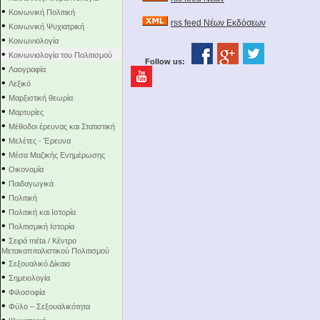
•
Κοινωνική Πολιτική
rss feed Νέων Εκδόσεων
•
Κοινωνική Ψυχιατρική
•
Κοινωνιολογία
•
Κοινωνιολογία του Πολιτισμού
Follow us:
•
Λαογραφία
•
Λεξικό
•
Μαρξιστική θεωρία
•
Μαρτυρίες
•
Μέθοδοι έρευνας και Στατιστική
•
Μελέτες - Έρευνα
•
Μέσα Μαζικής Ενημέρωσης
•
Οικονομία
•
Παιδαγωγικά
•
Πολιτική
•
Πολιτική και Ιστορία
•
Πολιτισμική Ιστορία
•
Σειρά mέta / Κέντρο
Μετακαπιταλιστικού Πολιτισμού
•
Σεξουαλικό Δίκαιο
•
Σημειολογία
•
Φιλοσοφία
•
Φύλο – Σεξουαλικότητα
•