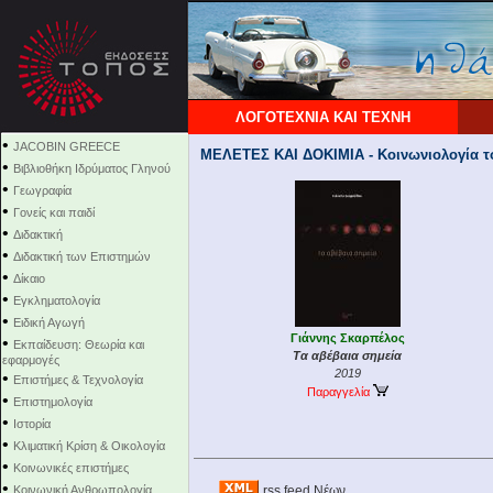
ΛΟΓΟΤΕΧΝΙΑ ΚΑΙ ΤΕΧΝΗ
•
JACOBIN GREECE
ΜΕΛΕΤΕΣ ΚΑΙ ΔΟΚΙΜΙΑ - Κοινωνιολογία τ
•
Βιβλιοθήκη Ιδρύματος Γληνού
•
Γεωγραφία
•
Γονείς και παιδί
•
Διδακτική
•
Διδακτική των Επιστημών
•
Δίκαιο
•
Εγκληματολογία
•
Ειδική Αγωγή
Γιάννης Σκαρπέλος
•
Εκπαίδευση: Θεωρία και
Τα αβέβαια σημεία
εφαρμογές
2019
•
Επιστήμες & Τεχνολογία
Παραγγελία
•
Επιστημολογία
•
Ιστορία
•
Κλιματική Κρίση & Οικολογία
•
Κοινωνικές επιστήμες
•
Κοινωνική Ανθρωπολογία
rss feed Νέων