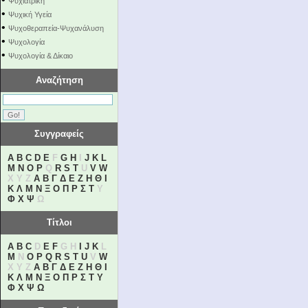
Ψυχιατρική
•
Ψυχική Υγεία
•
Ψυχοθεραπεία-Ψυχανάλυση
•
Ψυχολογία
•
Ψυχολογία & Δίκαιο
Αναζήτηση
Συγγραφείς
A
B
C
D
E
F
G
H
I
J
K
L
M
N
O
P
Q
R
S
T
U
V
W
X Y Z
Α
Β
Γ
Δ
Ε
Ζ
Η
Θ
Ι
Κ
Λ
Μ
Ν
Ξ
Ο
Π
Ρ
Σ
Τ
Υ
Φ
Χ
Ψ
Ω
Τίτλοι
A
B
C
D
E
F
G H
I
J
K
L
M
N
O
P
Q
R
S
T
U
V
W
X Y Z
Α
Β
Γ
Δ
Ε
Ζ
Η
Θ
Ι
Κ
Λ
Μ
Ν
Ξ
Ο
Π
Ρ
Σ
Τ
Υ
Φ
Χ
Ψ
Ω