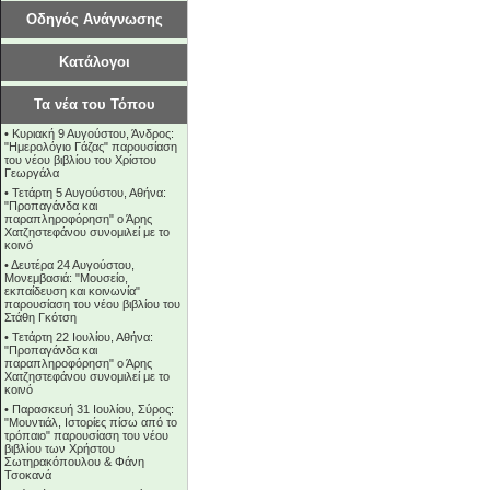
Οδηγός Ανάγνωσης
Κατάλογοι
Τα νέα του Τόπου
•
Κυριακή 9 Αυγούστου, Άνδρος:
"Ημερολόγιο Γάζας" παρουσίαση
του νέου βιβλίου του Χρίστου
Γεωργάλα
•
Τετάρτη 5 Αυγούστου, Αθήνα:
"Προπαγάνδα και
παραπληροφόρηση" ο Άρης
Χατζηστεφάνου συνομιλεί με το
κοινό
•
Δευτέρα 24 Αυγούστου,
Μονεμβασιά: "Μουσείο,
εκπαίδευση και κοινωνία"
παρουσίαση του νέου βιβλίου του
Στάθη Γκότση
•
Τετάρτη 22 Ιουλίου, Αθήνα:
"Προπαγάνδα και
παραπληροφόρηση" ο Άρης
Χατζηστεφάνου συνομιλεί με το
κοινό
•
Παρασκευή 31 Ιουλίου, Σύρος:
"Μουντιάλ, Ιστορίες πίσω από το
τρόπαιο" παρουσίαση του νέου
βιβλίου των Χρήστου
Σωτηρακόπουλου & Φάνη
Τσοκανά