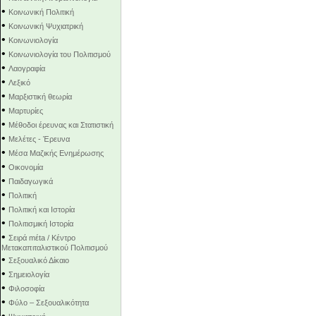
•
Κοινωνική Πολιτική
•
Κοινωνική Ψυχιατρική
•
Κοινωνιολογία
•
Κοινωνιολογία του Πολιτισμού
•
Λαογραφία
•
Λεξικό
•
Μαρξιστική θεωρία
•
Μαρτυρίες
•
Μέθοδοι έρευνας και Στατιστική
•
Μελέτες - Έρευνα
•
Μέσα Μαζικής Ενημέρωσης
•
Οικονομία
•
Παιδαγωγικά
•
Πολιτική
•
Πολιτική και Ιστορία
•
Πολιτισμική Ιστορία
•
Σειρά mέta / Κέντρο
Μετακαπιταλιστικού Πολιτισμού
•
Σεξουαλικό Δίκαιο
•
Σημειολογία
•
Φιλοσοφία
•
Φύλο – Σεξουαλικότητα
•