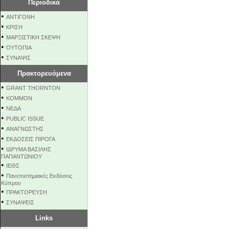
Περιοδικά
•
ΑΝΤΙΓΟΝΗ
•
ΚΡΙΣΗ
•
ΜΑΡΞΙΣΤΙΚΗ ΣΚΕΨΗ
•
ΟΥΤΟΠΙΑ
•
ΣΥΝΑΨΙΣ
Πρακτορευόμενα
•
GRANT THORNTON
•
KOMMON
•
NEΔΑ
•
PUBLIC ISSUE
•
ΑΝΑΓΝΩΣΤΗΣ
•
ΕΚΔΟΣΕΙΣ ΠΙΡΟΓΑ
•
ΙΔΡΥΜΑ ΒΑΣΙΛΗΣ
ΠΑΠΑΝΤΩΝΙΟΥ
•
ΙΕΘΣ
•
Πανεπιστημιακές Εκδόσεις
Κύπρου
•
ΠΡΑΚΤΟΡΕΥΣΗ
•
ΣΥΝΑΨΕΙΣ
Links