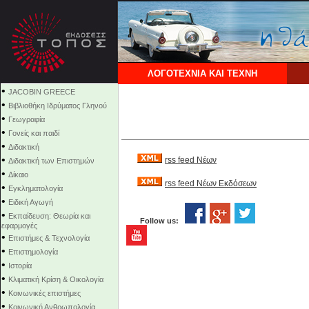
ΛΟΓΟΤΕΧΝΙΑ ΚΑΙ ΤΕΧΝΗ
•
JACOBIN GREECE
•
Βιβλιοθήκη Ιδρύματος Γληνού
•
Γεωγραφία
•
Γονείς και παιδί
•
Διδακτική
•
rss feed Νέων
Διδακτική των Επιστημών
•
Δίκαιο
rss feed Νέων Εκδόσεων
•
Εγκληματολογία
•
Ειδική Αγωγή
•
Εκπαίδευση: Θεωρία και
Follow us:
εφαρμογές
•
Επιστήμες & Τεχνολογία
•
Επιστημολογία
•
Ιστορία
•
Κλιματική Κρίση & Οικολογία
•
Κοινωνικές επιστήμες
•
Κοινωνική Ανθρωπολογία