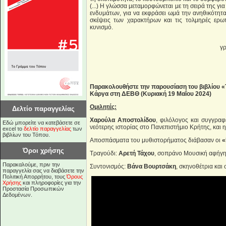
(...) Η γλώσσα μεταμορφώνεται με τη σειρά της γ
ενδυμάτων, για να εκφράσει ωμά την ανηθικότητ
σκέψεις των χαρακτήρων και τις τολμηρές ερωτ
κυνισμό.
γρ
Παρακολουθήστε την παρουσίαση του βιβλίου «
Κάργα στη ΔΕΒΘ (Κυριακή 19 Μαΐου 2024)
Ομιλητές:
Δελτίο παραγγελίας
Χαρούλα Αποστολίδου
, φιλόλογος και συγγρα
Εδώ μπορείτε να κατεβάσετε σε
νεότερης ιστορίας στο Πανεπιστήμιο Κρήτης, και
excel το
δελτίο παραγγελίας
των
βιβλίων του Τόπου.
Αποσπάσματα του μυθιστορήματος διάβασαν οι
«
Όροι χρήσης
Τραγούδι:
Αρετή Τάχου
, σοπράνο Μουσική αφήγ
Παρακαλούμε, πριν την
Συντονισμός:
Βάνα Βουρτσάκη
, σκηνοθέτρια και
παραγγελία σας να διαβάσετε την
Πολιτική Απορρήτου, τους
Όρους
Χρήσης
και πληροφορίες για την
Προστασία Προσωπικών
Δεδομένων.