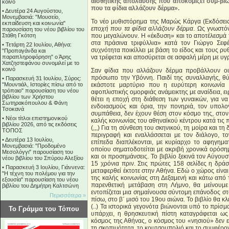
αισθητικής απόλαυσης που αποκομίζει συμ-βιώ
κοινό
που τα φίδια αλλάζουν δέρμα».
•
Δευτέρα 24 Αυγούστου,
Μονεμβασιά: "Μουσείο,
Το νέο μυθιστόρημα της Μαρώς Κάργα (Εκδόσεις 
εκπαίδευση και κοινωνία"
εποχή που τα φίδια αλλάζουν δέρμα
. Ως γνωστό
παρουσίαση του νέου βιβλίου του
Στάθη Γκότση
που μεγαλώνουν. Η «έκδυση» και το αποτέλεσμά τ
στα πράσινα τριφύλλια» κατά τον Γιώργο Σεφέ
•
Τετάρτη 22 Ιουλίου, Αθήνα:
συχνότητα ποικίλλει με βάση το είδος και τους ρ
"Προπαγάνδα και
παραπληροφόρηση" ο Άρης
να τρέφεται και αποσύρεται σε ασφαλή μέρη με υγ
Χατζηστεφάνου συνομιλεί με το
κοινό
Σαν φίδια που αλλάζουν δέρμα προβάλλουν οι 
πρόσωπο την Υβόννη. Παιδί της συναλλαγής, θύ
•
Παρασκευή 31 Ιουλίου, Σύρος:
"Μουντιάλ, Ιστορίες πίσω από το
εκάστοτε μαρτύριο που η ευρύτερη κοινωνία 
τρόπαιο" παρουσίαση του νέου
αφοπλιστικής ομορφιάς ανάμεικτης με αναίδεια, ει
βιβλίου των Χρήστου
θέτει η εποχή στη διάθεση των γυναικών, για να
Σωτηρακόπουλου & Φάνη
ενδοιασμούς και όρια, την πονηριά, τον υπολογ
Τσοκανά
συμπάθεια, δεν έχουν θέση στον κόσμο της, στον
•
Νέοι τίτλοι επιστημονικού
καλής κοινωνίας του αθηναϊκού κέντρου κατά τις
βιβλίου 2026, από τις εκδόσεις
(,,,) Για τη σύνθεση του σκηνικού, τη μοίρα και 
ΤΟΠΟΣ
περιγραφή και εναλλάσσεται με τον διάλογο, τ
•
Δευτέρα 13 Ιουλίου,
επίπεδα διαπλέκονται, με κυρίαρχο το αφηγημα
Μονεμβασιά: "Προδομένο
οποίου σηματοδοτείται με ακριβή χρονικά ορόση
Μεσολόγγι" παρουσίαση του
και οι προσημάνσεις. Το βιβλίο ξεκινά τον Αύγο
νέου βιβλίου του Σπύρου Αλεξίου
15 χρόνια πριν. Στις πρώτες 158 σελίδες η δρά
•
Παρασκευή 3 Ιουλίου, Γιάννενα:
μεταφερθεί έκτοτε στην Αθήνα. Εδώ ο χώρος είνα
"Η τέχνη του πολέμου για την
της καλής κοινωνίας στη Δεξαμενή και κάτω από 
εξουσία" παρουσίαση του νέου
παρενθετική μετάβαση στη Λήμνο, θα μείνουμε
βιβλίου του Δημήτρη Καλτσώνη
εντοπίζεται μια σημαίνουσα σύντομη επάνοδος σ
Περισσότερα »
πίσω, στο β΄ μισό του 19ου αιώνα. Το βιβλίο θα κλ
(..) Τα ιστορικά γεγονότα βιώνονται υπό το πρίσ
Το Γράμμα του Τόπου
υπάρχει, η θρησκευτική πίστη καταγράφεται ω
κόσμος της Αθήνας, ο κόσμος του «νησιού» δεν ε
τη σκοπιμότητα, το κουτσομπολιό και το συμφέρο