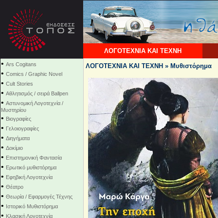
ΛΟΓΟΤΕΧΝΙΑ ΚΑΙ ΤΕΧΝΗ
•
Ars Cogitans
ΛΟΓΟΤΕΧΝΙΑ ΚΑΙ ΤΕΧΝΗ » Μυθιστόρημα
•
Comics / Graphic Novel
•
Cult Stories
•
Αθλητισμός / σειρά Ballpen
•
Αστυνομική Λογοτεχνία /
Μυστηρίου
•
Βιογραφίες
•
Γελοιογραφίες
•
Διηγήματα
•
Δοκίμιο
•
Επιστημονική Φαντασία
•
Ερωτικό μυθιστόρημα
•
Εφηβική Λογοτεχνία
•
Θέατρο
•
Θεωρία / Εφαρμογές Τέχνης
•
Ιστορικό Μυθιστόρημα
•
Κλασική Λογοτεχνία