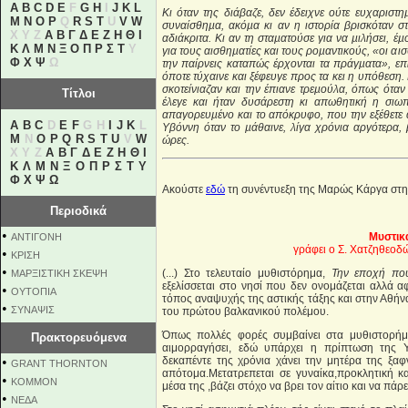
A
B
C
D
E
F
G
H
I
J
K
L
Κι όταν της διάβαζε, δεν έδειχνε ούτε ευχαριστ
M
N
O
P
Q
R
S
T
U
V
W
συναίσθηµα, ακόµα κι αν η ιστορία βρισκόταν στ
X Y Z
Α
Β
Γ
Δ
Ε
Ζ
Η
Θ
Ι
αδιάκριτα. Κι αν τη σταµατούσε για να µιλήσει, έ
Κ
Λ
Μ
Ν
Ξ
Ο
Π
Ρ
Σ
Τ
Υ
για τους αισθηµατίες και τους ροµαντικούς, «οι αισ
Φ
Χ
Ψ
Ω
την παίρνεις καταπώς έρχονται τα πράγµατα», ε
όποτε τύχαινε και ξέφευγε προς τα κει η υπόθεση.
σκοτείνιαζαν και την έπιανε τρεµούλα, όπως όταν 
Τίτλοι
έλεγε και ήταν δυσάρεστη κι απωθητική η σιω
απαγορευµένο και το απόκρυφο, που την εξέθετε α
A
B
C
D
E
F
G H
I
J
K
L
Υβόννη όταν το µάθαινε, λίγα χρόνια αργότερα, β
M
N
O
P
Q
R
S
T
U
V
W
ώρες.
X Y Z
Α
Β
Γ
Δ
Ε
Ζ
Η
Θ
Ι
Κ
Λ
Μ
Ν
Ξ
Ο
Π
Ρ
Σ
Τ
Υ
Φ
Χ
Ψ
Ω
Ακούστε
εδώ
τη συνέντυεξη της Μαρώς Κάργα στη
Περιοδικά
•
Μυστικ
ΑΝΤΙΓΟΝΗ
γράφει ο Σ. Χατζηθεοδ
•
ΚΡΙΣΗ
•
(...) Στο τελευταίο μυθιστόρημα,
Την εποχή που
ΜΑΡΞΙΣΤΙΚΗ ΣΚΕΨΗ
εξελίσσεται στο νησί που δεν ονομάζεται αλλά α
•
ΟΥΤΟΠΙΑ
τόπος αναψυχής της αστικής τάξης και στην Αθήνα
•
ΣΥΝΑΨΙΣ
του πρώτου βαλκανικού πολέμου.
Όπως πολλές φορές συμβαίνει στα μυθιστορήματ
Πρακτορευόμενα
αιμορραγήσει, εδώ υπάρχει η πρίπτωση της 
•
δεκαπέντε της χρόνια χάνει την μητέρα της ξα
GRANT THORNTON
απότομα.Μετατρεπεται σε γυναίκα,προκλητική κ
•
KOMMON
μέσα της ,βάζει στόχο να βρει τον αίτιο και να πάρε
•
NEΔΑ