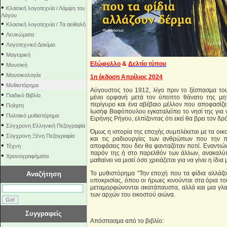
•
Κλασική λογοτεχνία / Λάμψη του
Λόγου
•
Κλασική λογοτεχνία / Τα αειθαλή
•
Λευκώματα
•
Λογοτεχνικό Δοκίμιο
•
Μαγειρική
•
Εξώφυλλο
&
Δελτίο τύπου
Μουσική
•
Μουσικολογία
1η έκδοση Απρίλιος 2024
•
Μυθιστόρημα
Αύγουστος του 1912, λίγο πριν το ξέσπασµα τ
•
Παιδικό Βιβλίο
µένει ορφανή µετά τον ύποπτο θάνατο της µητ
•
περίγυρο και ένα αβέβαιο µέλλον που αποφασίζει
Ποίηση
Ιωσήφ Βαφόπουλου εγκαταλείπει το νησί της για 
•
Πολιτικό μυθιστόρημα
Ειρήνης Ρήγου, ελπίζοντας ότι εκεί θα βρει τον δρό
•
Σύγχρονη Ελληνική Πεζογραφία
Όµως η ιστορία της εποχής συµπλέκεται µε τα οικο
•
Σύγχρονη Ξένη Πεζογραφία
και τις ραδιουργίες των ανθρώπων που την πε
•
αποφάσεις που δεν θα φανταζόταν ποτέ. Εναντιών
Τέχνη
παρόν της ή στο παρελθόν των άλλων, ανακαλύπ
•
Χρονογραφήματα
µαθαίνει να µισεί όσο χρειάζεται για να γίνει η ίδ
Το µυθιστόρηµα "Την εποχή που τα φίδια αλλάζο
Αναζήτηση
υποκρισίας, όπου οι ήρωες κινούνται στα όρια το
µεταµορφώνονται ακατάπαυστα, αλλά και µια γλ
των αρχών του εικοστού αιώνα.
Συγγραφείς
Απόσπασμα από το βιβλίο: