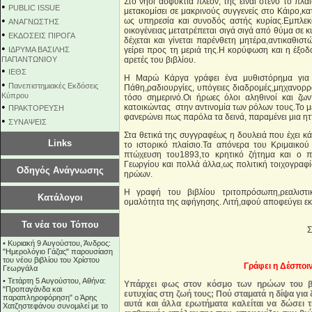
Στο νησί ασφυκτιά πλέον, τής είναι στενό το πλ
•
PUBLIC ISSUE
μετακομίσει σε μακρινούς συγγενείς στο Κάιρο,κ
•
ως υπηρεσία και συνοδός αστής κυρίας.Εμπλεκ
ΑΝΑΓΝΩΣΤΗΣ
οικογένειας μετατρέπεται σιγά σιγά από θύμα σε 
•
ΕΚΔΟΣΕΙΣ ΠΙΡΟΓΑ
δέχεται και γίνεται παρένθετη μητέρα,αντικαθιστ
•
ΙΔΡΥΜΑ ΒΑΣΙΛΗΣ
γείρει προς τη μεριά της.Η κορύφωση και η έξ
ΠΑΠΑΝΤΩΝΙΟΥ
αρετές του βιβλίου.
•
ΙΕΘΣ
Η Μαρώ Κάργα γράφει ένα μυθιστόρημα για 
•
Πανεπιστημιακές Εκδόσεις
Πάθη,ραδιουργίες, υπόγειες διαδρομές,μηχανορρ
Κύπρου
τόσο σημερινό.Οι ήρωες όλοι αληθινοί και ζω
•
κατοικώντας στην αντινομία των ρόλων τους.Το μ
ΠΡΑΚΤΟΡΕΥΣΗ
φανερώνει πως παρόλα τα δεινά, παραμένει μια ητ
•
ΣΥΝΑΨΕΙΣ
Στα θετικά της συγγραφέως η δουλειά που έχει κ
Links
το ιστορικό πλαίσιο.Τα απόνερα του Κριμαικο
πτώχευση του1893,το κρητικό ζήτημα και ο π
Γεωργίου και πολλά άλλα,ως πολιτική τοιχογραφί
Οδηγός Ανάγνωσης
ηρώων.
Η γραφή του βιβλίου τριτοπρόσωπη,ρεαλιστική
Κατάλογοι
ομαλότητα της αφήγησης. Λιτή,αφού αποφεύγει ε
Τα νέα του Τόπου
Σ
•
Κυριακή 9 Αυγούστου, Άνδρος:
"Ημερολόγιο Γάζας" παρουσίαση
του νέου βιβλίου του Χρίστου
Γράφει η Δέσποι
Γεωργάλα
•
Τετάρτη 5 Αυγούστου, Αθήνα:
Υπάρχει φως στον κόσμο των ηρώων του βι
"Προπαγάνδα και
ευτυχίας στη ζωή τους; Πού σταματά η δίψα για 
παραπληροφόρηση" ο Άρης
αυτά και άλλα ερωτήματα καλείται να δώσει τ
Χατζηστεφάνου συνομιλεί με το