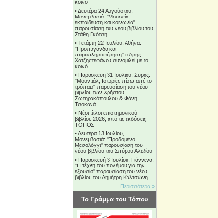
κοινό
•
Δευτέρα 24 Αυγούστου,
Μονεμβασιά: "Μουσείο,
εκπαίδευση και κοινωνία"
παρουσίαση του νέου βιβλίου του
Στάθη Γκότση
•
Τετάρτη 22 Ιουλίου, Αθήνα:
"Προπαγάνδα και
παραπληροφόρηση" ο Άρης
Χατζηστεφάνου συνομιλεί με το
κοινό
•
Παρασκευή 31 Ιουλίου, Σύρος:
"Μουντιάλ, Ιστορίες πίσω από το
τρόπαιο" παρουσίαση του νέου
βιβλίου των Χρήστου
Σωτηρακόπουλου & Φάνη
Τσοκανά
•
Νέοι τίτλοι επιστημονικού
βιβλίου 2026, από τις εκδόσεις
ΤΟΠΟΣ
•
Δευτέρα 13 Ιουλίου,
Μονεμβασιά: "Προδομένο
Μεσολόγγι" παρουσίαση του
νέου βιβλίου του Σπύρου Αλεξίου
•
Παρασκευή 3 Ιουλίου, Γιάννενα:
"Η τέχνη του πολέμου για την
εξουσία" παρουσίαση του νέου
βιβλίου του Δημήτρη Καλτσώνη
Περισσότερα »
Το Γράμμα του Τόπου