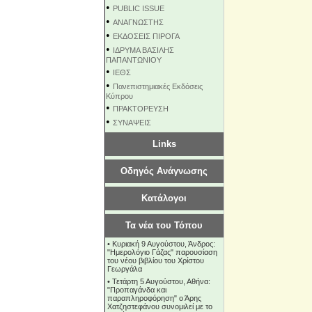
•
PUBLIC ISSUE
•
ΑΝΑΓΝΩΣΤΗΣ
•
ΕΚΔΟΣΕΙΣ ΠΙΡΟΓΑ
•
ΙΔΡΥΜΑ ΒΑΣΙΛΗΣ
ΠΑΠΑΝΤΩΝΙΟΥ
•
ΙΕΘΣ
•
Πανεπιστημιακές Εκδόσεις
Κύπρου
•
ΠΡΑΚΤΟΡΕΥΣΗ
•
ΣΥΝΑΨΕΙΣ
Links
Οδηγός Ανάγνωσης
Κατάλογοι
Τα νέα του Τόπου
•
Κυριακή 9 Αυγούστου, Άνδρος:
"Ημερολόγιο Γάζας" παρουσίαση
του νέου βιβλίου του Χρίστου
Γεωργάλα
•
Τετάρτη 5 Αυγούστου, Αθήνα:
"Προπαγάνδα και
παραπληροφόρηση" ο Άρης
Χατζηστεφάνου συνομιλεί με το