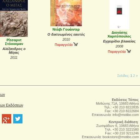
Ντέιβι Γουάιντερ
Διονύσης
Ο δικτυωμένος εαυτός
Χαριτόπουλος
2010
Ρίτσαρντ
Εγχειρίδιο βλακείας
Στόουνμαν
Παραγγελία
2008
Αλέξανδρος ο
Παραγγελία
Μέγας
2011
Σελίδες:
1
2
»
έων
Εκδόσεις Τόπος
Μεθώνης 71Α, 10683 Αθήνα
Νέων Εκδόσεων
Τηλ.: +30 210 8222835
Fax: +30 210 8222684
Επικοινωνία:
info@motibo.com
Κεντρική διάθεση
:
Zωσιμάδων 6, 10683 Αθήνα
Tηλ. +30 210 3221580
Fax: +30 210 3211246
Επικοινωνία:
bookstore@motibo.com