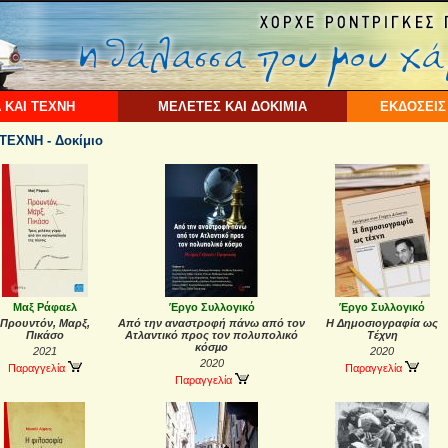
 ΚΑΙ ΤΕΧΝΗ
ΜΕΛΕΤΕΣ ΚΑΙ ΔΟΚΙΜΙΑ
ΕΚΔΟΣΕΙΣ
ΤΕΧΝΗ - Δοκίμιο
Μαξ Ράφαελ
Έργο Συλλογικό
Έργο Συλλογικό
Προυντόν, Μαρξ,
Από την αναστροφή πάνω από τον
Η Δημοσιογραφία ως
Πικάσο
Ατλαντικό προς τον πολυπολικό
Τέχνη
κόσµο
2021
2020
2020
Παραγγελία
Παραγγελία
Παραγγελία