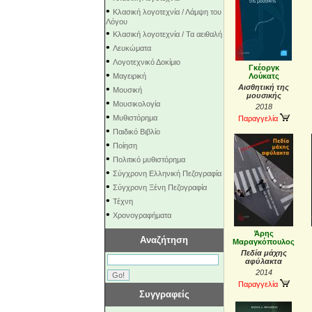
•
Κλασική λογοτεχνία / Λάμψη του
Λόγου
•
Κλασική λογοτεχνία / Τα αειθαλή
•
Λευκώματα
•
Λογοτεχνικό Δοκίμιο
Γκέοργκ
•
Μαγειρική
Λούκατς
•
Αισθητική της
Μουσική
μουσικής
•
Μουσικολογία
2018
•
Μυθιστόρημα
Παραγγελία
•
Παιδικό Βιβλίο
•
Ποίηση
•
Πολιτικό μυθιστόρημα
•
Σύγχρονη Ελληνική Πεζογραφία
•
Σύγχρονη Ξένη Πεζογραφία
•
Τέχνη
•
Χρονογραφήματα
Άρης
Αναζήτηση
Μαραγκόπουλος
Πεδία μάχης
αφύλακτα
2014
Παραγγελία
Συγγραφείς