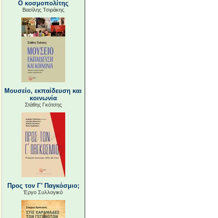
Ο κοσμοπολίτης
Βασίλης Τσιράκης
Μουσείο, εκπαίδευση και
κοινωνία
Στάθης Γκότσης
Προς τον Γ’ Παγκόσμιο;
Έργο Συλλογικό