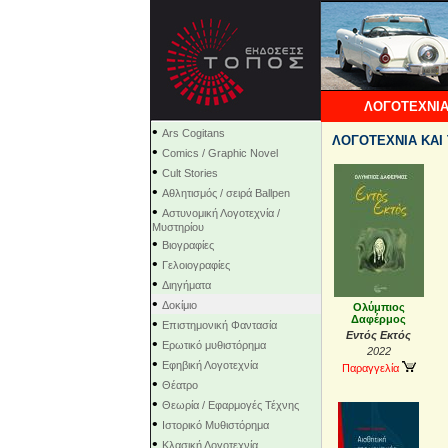
ΛΟΓΟΤΕΧΝΙΑ
•
Ars Cogitans
ΛΟΓΟΤΕΧΝΙΑ ΚΑΙ 
•
Comics / Graphic Novel
•
Cult Stories
•
Αθλητισμός / σειρά Ballpen
•
Αστυνομική Λογοτεχνία /
Μυστηρίου
•
Βιογραφίες
•
Γελοιογραφίες
•
Διηγήματα
•
Δοκίμιο
Ολύμπιος
Δαφέρμος
•
Επιστημονική Φαντασία
Εντός Εκτός
•
Ερωτικό μυθιστόρημα
2022
•
Εφηβική Λογοτεχνία
Παραγγελία
•
Θέατρο
•
Θεωρία / Εφαρμογές Τέχνης
•
Ιστορικό Μυθιστόρημα
•
Κλασική Λογοτεχνία