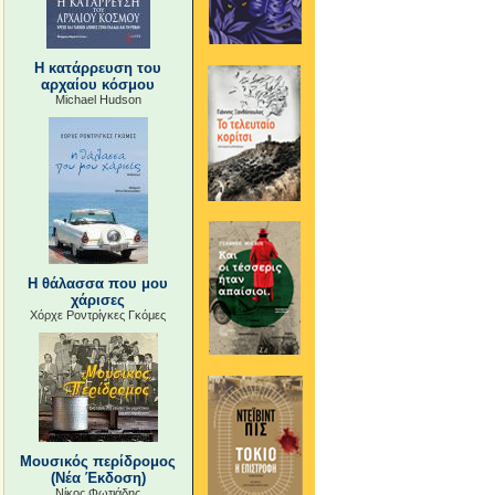
Η κατάρρευση του
αρχαίου κόσμου
Michael Hudson
Η θάλασσα που μου
χάρισες
Χόρχε Ροντρίγκες Γκόμες
Μουσικός περίδρομος
(Νέα Έκδοση)
Νίκος Φωτιάδης