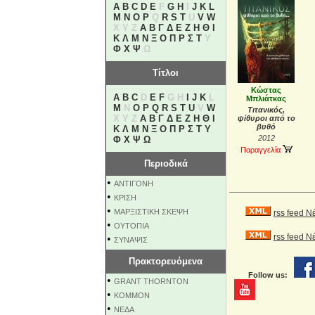
A
B
C
D
E
F
G
H
I
J
K
L
M
N
O
P
Q
R
S
T
U
V
W
X Y Z
Α
Β
Γ
Δ
Ε
Ζ
Η
Θ
Ι
Κ
Λ
Μ
Ν
Ξ
Ο
Π
Ρ
Σ
Τ
Υ
Φ
Χ
Ψ
Ω
Τίτλοι
Κώστας
A
B
C
D
E
F
G H
I
J
K
L
Μπλιάτκας
M
N
O
P
Q
R
S
T
U
V
W
Τιτανικός,
X Y Z
Α
Β
Γ
Δ
Ε
Ζ
Η
Θ
Ι
ψίθυροι από το
βυθό
Κ
Λ
Μ
Ν
Ξ
Ο
Π
Ρ
Σ
Τ
Υ
2012
Φ
Χ
Ψ
Ω
Παραγγελία
Περιοδικά
•
ΑΝΤΙΓΟΝΗ
•
ΚΡΙΣΗ
•
ΜΑΡΞΙΣΤΙΚΗ ΣΚΕΨΗ
rss feed Ν
•
ΟΥΤΟΠΙΑ
rss feed 
•
ΣΥΝΑΨΙΣ
Πρακτορευόμενα
Follow us:
•
GRANT THORNTON
•
KOMMON
•
NEΔΑ