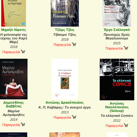
Μιχαήλ Λίφσιτς
Τζέιμς Τζόις
Έργο Συλλογικό
Η φιλοσοφία της
Τζάκομο Τζόις
Προσεχώς Εμείς
τέχνης του Καρλ
Μεγαλώνουμε
2018
Μαρξ
2015
Παραγγελία
2018
Παραγγελία
Παραγγελία
Δημοσθένης
Αντώνης Δρακόπουλος
Αντώνης
Δαββέτας
Νικολόπουλος
Κ. Π. Καβάφης: Το ανοιχτό έργο
(Soloup)
Μαρίνα
2013
Αμπράμοβιτς
Τα ελληνικά Comics
Παραγγελία
2014
2012
Παραγγελία
Παραγγελία