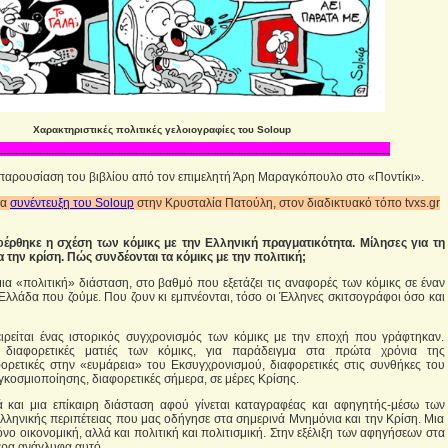
Χαρακτηριστικές πολιτικές γελοιογραφίες του Soloup
----------------------------------------------------------------------------------------------------------------------------------
παρουσίαση του βιβλίου από τον επιμελητή Άρη Μαραγκόπουλο στο «Ποντίκι».
σα
συνέντευξη του Soloup
στην Κρυσταλία Πατούλη, στον διαδικτυακό τόπο tvxs.gr
έρθηκε η σχέση των κόμικς με την Ελληνική πραγματικότητα. Μίλησες για τη
α την κρίση. Πώς συνδέονται τα κόμικς με την πολιτική;
 μια «πολιτική» διάσταση, στο βαθμό που εξετάζει τις αναφορές των κόμικς σε έναν
Ελλάδα που ζούμε. Που ζουν κι εμπνέονται, τόσο οι Έλληνες σκιτσογράφοι όσο και
ιχειρείται ένας ιστορικός συγχρονισμός των κόμικς με την εποχή που γράφτηκαν.
 διαφορετικές ματιές των κόμικς, για παράδειγμα στα πρώτα χρόνια της
ορετικές στην «ευμάρεια» του Εκσυγχρονισμού, διαφορετικές στις συνθήκες του
γκοσμιοποίησης, διαφορετικές σήμερα, σε μέρες Κρίσης.
ά και μια επίκαιρη διάσταση αφού γίνεται καταγραφέας και αφηγητής-μέσω των
ελληνικής περιπέτειας που μας οδήγησε στα σημερινά Μνημόνια και την Κρίση. Μια
όνο οικονομική, αλλά και πολιτική και πολιτισμική. Στην εξέλιξη των αφηγήσεων στα
τερα ανάγλυφα αυτό.