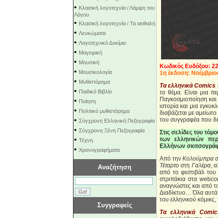
•
Κλασική λογοτεχνία / Λάμψη του
Λόγου
•
Κλασική λογοτεχνία / Τα αειθαλή
•
Λευκώματα
•
Λογοτεχνικό Δοκίμιο
•
Μαγειρική
•
Μουσική
Κωδικός Ευδόξου: 2
•
Μουσικολογία
1η έκδοση: Νοέμβριο
•
Μυθιστόρημα
Τα ελληνικά Comics
•
Παιδικό Βιβλίο
το θέμα. Είναι μια π
Παγκοσμιοποίηση και α
•
Ποίηση
ιστορία και μια εγκυκ
•
Πολιτικό μυθιστόρημα
διαβάζεται με αμείωτο
•
του συγγραφέα που δε
Σύγχρονη Ελληνική Πεζογραφία
•
Σύγχρονη Ξένη Πεζογραφία
Στις σελίδες του τό
•
των ελληνικών περι
Τέχνη
Ελλήνων σκιτσογρά
•
Χρονογραφήματα
Από την
Κολούμπρα
σ
Τέταρτο
στη
Γαλέρα
, 
Αναζήτηση
από το φεστιβάλ του
στριπάκια στα webco
αναγνώστες και από το
Διαδίκτυο… Όλα αυτά
του ελληνικού κόμικς, 
Συγγραφείς
Τα ελληνικά Comic