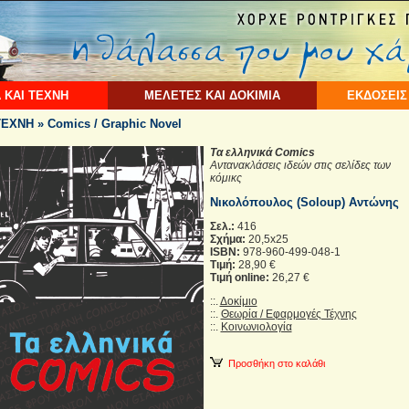
 ΚΑΙ ΤΕΧΝΗ
ΜΕΛΕΤΕΣ ΚΑΙ ΔΟΚΙΜΙΑ
ΕΚΔΟΣΕΙΣ
ΧΝΗ » Comics / Graphic Novel
Τα ελληνικά Comics
Αντανακλάσεις ιδεών στις σελίδες των
κόμικς
Νικολόπουλος (Soloup) Αντώνης
Σελ.:
416
Σχήμα:
20,5x25
ISBN:
978-960-499-048-1
Τιμή:
28,90 €
Τιμή online:
26,27 €
::.
Δοκίμιο
::.
Θεωρία / Εφαρμογές Τέχνης
::.
Κοινωνιολογία
Προσθήκη στο καλάθι