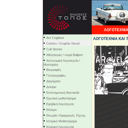
ΛΟΓΟΤΕΧΝΙΑ
•
Ars Cogitans
ΛΟΓΟΤΕΧΝΙΑ ΚΑΙ ΤΕ
•
Comics / Graphic Novel
•
Cult Stories
•
Αθλητισμός / σειρά Ballpen
•
Αστυνομική Λογοτεχνία /
Μυστηρίου
•
Βιογραφίες
•
Γελοιογραφίες
•
Διηγήματα
•
Δοκίμιο
•
Επιστημονική Φαντασία
•
Ερωτικό μυθιστόρημα
•
Εφηβική Λογοτεχνία
•
Θέατρο
•
Θεωρία / Εφαρμογές Τέχνης
•
Ιστορικό Μυθιστόρημα
•
Κλασική Λογοτεχνία