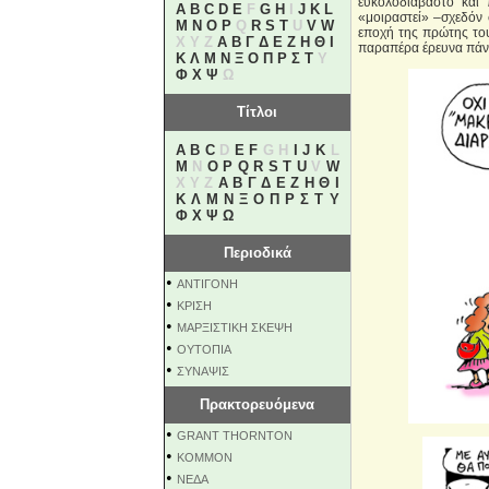
ευκολοδιάβαστο και
A
B
C
D
E
F
G
H
I
J
K
L
«μοιραστεί» –σχεδόν 
M
N
O
P
Q
R
S
T
U
V
W
εποχή της πρώτης του
X Y Z
Α
Β
Γ
Δ
Ε
Ζ
Η
Θ
Ι
παραπέρα έρευνα πάν
Κ
Λ
Μ
Ν
Ξ
Ο
Π
Ρ
Σ
Τ
Υ
Φ
Χ
Ψ
Ω
Τίτλοι
A
B
C
D
E
F
G H
I
J
K
L
M
N
O
P
Q
R
S
T
U
V
W
X Y Z
Α
Β
Γ
Δ
Ε
Ζ
Η
Θ
Ι
Κ
Λ
Μ
Ν
Ξ
Ο
Π
Ρ
Σ
Τ
Υ
Φ
Χ
Ψ
Ω
Περιοδικά
•
ΑΝΤΙΓΟΝΗ
•
ΚΡΙΣΗ
•
ΜΑΡΞΙΣΤΙΚΗ ΣΚΕΨΗ
•
ΟΥΤΟΠΙΑ
•
ΣΥΝΑΨΙΣ
Πρακτορευόμενα
•
GRANT THORNTON
•
KOMMON
•
NEΔΑ