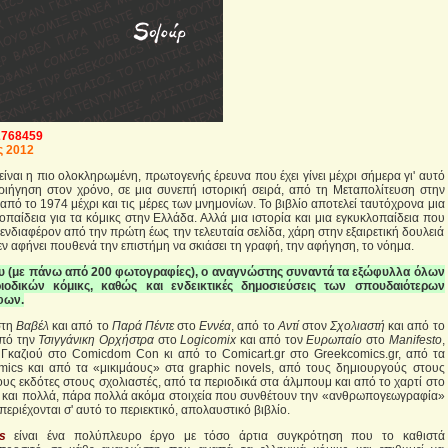
2768459
ς 2012
είναι η πιο ολοκληρωμένη, πρωτογενής έρευνα που έχει γίνει μέχρι σήμερα γι' αυτό
εριήγηση στον χρόνο, σε μια συνεπή ιστορική σειρά, από τη Μεταπολίτευση στην
πό το 1974 μέχρι και τις μέρες των μνημονίων. Το βιβλίο αποτελεί ταυτόχρονα μια
λοπαίδεια για τα κόμικς στην Ελλάδα. Αλλά μια ιστορία και μια εγκυκλοπαίδεια που
 ενδιαφέρον από την πρώτη έως την τελευταία σελίδα, χάρη στην εξαιρετική δουλειά
ν αφήνει πουθενά την επιστήμη να σκιάσει τη γραφή, την αφήγηση, το νόημα.
μου (με πάνω από 200 φωτογραφίες), ο αναγνώστης συναντά τα εξώφυλλα όλων
οδικών κόμικς, καθώς και ενδεικτικές δημοσιεύσεις των σπουδαιότερων
φων.
τη
Βαβέλ
και από το
Παρά Πέντε
στο
Εννέα
, από το
Αντί
στον
Σχολιαστή
και από το
από την
Τσιγγάνικη Ορχήστρα
στο
Logicomix
και από τον
Ευρωπαίο
στο
Manifesto
,
 Γκαζιού στο Comicdom Con κι από το Comicart.gr στο Greekcomics.gr, από τα
mics και από τα «μικιμάους» στα graphic novels, από τους δημιουργούς στους
υς εκδότες στους σχολιαστές, από τα περιοδικά στα άλμπουμ και από το χαρτί στο
 και πολλά, πάρα πολλά ακόμα στοιχεία που συνθέτουν την «ανθρωπογεωγραφία»
περιέχονται σ' αυτό το περιεκτικό, απολαυστικό βιβλίο.
s
είναι ένα πολύπλευρο έργο με τόσο άρτια συγκρότηση που το καθιστά