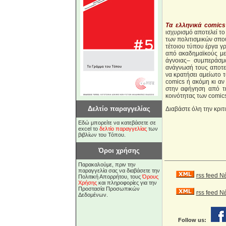
Τα ελληνικά comics
ισχυρισμό αποτελεί το
των πολιτισμικών σπο
τέτοιου τύπου έργα γρ
από ακαδημαϊκούς με 
άγνοιας– συμπεράσμα
ανάγνωσή τους αποτελ
να κρατήσει αμείωτο 
comics ή ακόμη κι αν 
στην αφήγηση από τη
κοινότητας των comi
Δελτίο παραγγελίας
Διαβάστε όλη την κρι
Εδώ μπορείτε να κατεβάσετε σε
excel το
δελτίο παραγγελίας
των
βιβλίων του Τόπου.
Όροι χρήσης
Παρακαλούμε, πριν την
παραγγελία σας να διαβάσετε την
rss feed Ν
Πολιτική Απορρήτου, τους
Όρους
Χρήσης
και πληροφορίες για την
Προστασία Προσωπικών
rss feed 
Δεδομένων.
Follow us: