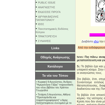
•
PUBLIC ISSUE
•
ΑΝΑΓΝΩΣΤΗΣ
•
ΕΚΔΟΣΕΙΣ ΠΙΡΟΓΑ
•
ΙΔΡΥΜΑ ΒΑΣΙΛΗΣ
ΠΑΠΑΝΤΩΝΙΟΥ
•
ΙΕΘΣ
•
Πανεπιστημιακές Εκδόσεις
Κύπρου
•
----------------------
ΠΡΑΚΤΟΡΕΥΣΗ
•
ΣΥΝΑΨΕΙΣ
Διαβάστε
εδώ
την 
Από την ενδιάφερου
Links
tvxs: Πιο πάνω αναφ
Οδηγός Ανάγνωσης
μεταπολίτευση και γι
Κατάλογοι
S.:
Το βιβλίο έχει και
υπαρκτό κόσμο. Στην 
οι αναγνώστες τους.
Τα νέα του Τόπου
Στο βιβλίο, έτσι, επ
•
Κυριακή 9 Αυγούστου, Άνδρος:
Συναντούμε εντελώς
"Ημερολόγιο Γάζας" παρουσίαση
Μεταπολίτευσης, διαφ
του νέου βιβλίου του Χρίστου
διαδικτύου και της Πα
Γεωργάλα
•
Τετάρτη 5 Αυγούστου, Αθήνα:
Το βιβλίο έτσι αποκτ
"Προπαγάνδα και
κόμικς- της νεότερης 
παραπληροφόρηση" ο Άρης
Κρίση που δεν είναι μ
Χατζηστεφάνου συνομιλεί με το
κόμικς. φαίνεται ιδιαί