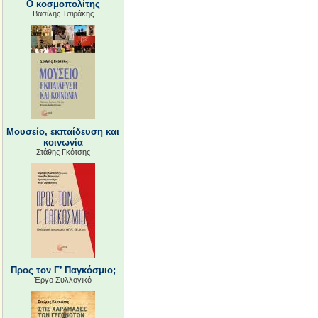
Ο κοσμοπολίτης
Βασίλης Τσιράκης
Μουσείο, εκπαίδευση και
κοινωνία
Στάθης Γκότσης
Προς τον Γ’ Παγκόσμιο;
Έργο Συλλογικό