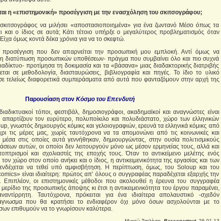
αι η «επιστημονική» προσέγγιση με την ενασχόληση του σκιτσογράφου;
σκιτσογράφος να μιλήσει «αποστασιοποιημένα» για ένα ζωντανό Μέσο όπως τα
ι και ο ίδιος σε αυτά; Κάτι τέτοιο υπήρξε ο μεγαλύτερος προβληματισμός όταν
 Είχα όμως κοντά δέκα χρόνια για να το σκεφτώ.
α προσέγγιση που δεν απαρνείται την προσωπική μου εμπλοκή. Αντί όμως να
η διατύπωση προσωπικών υποθέσεων- πράγμα που συμβαίνει όλο και πιο συχνά
ιαδίκτυο- προτίμησα τη δοκιμασία και τα «βάσανα» μιας διαδακτορικής διατριβής
εται σε μεθοδολογία, διασταυρώσεις, βιβλιογραφία και πηγές. Το ίδιο το υλικό
σε τελείως διαφορετικά συμπεράσματα από αυτά που φανταζόμουν στην αρχή της
Παρουσίαση στον
Κόσμο του Επενδυτή
διαδικτυακοί τόποι, φεστιβάλ, δημοσιογράφοι, ακαδημαϊκοί και αναγνώστες είναι
 απαρτίζουν τον ευρύτερο, πολυποίκιλο και πολυδιάστατο, χώρο των ελληνικών
up, γνωστός δημιουργός κόμικς και γελοιογραφιών, ερευνά τα ελληνικά κόμικς από
ρι τις μέρες μας, χωρίς ταυτόχρονα να τα απομονώνει από τις κοινωνικές και
ς μέσα στις οποίες αυτά γεννήθηκαν, δημιουργώντας, στην ουσία πολιτισμικούς
άσεων αυτών, οι οποίοι δεν λειτουργούν μόνο ως μέσον ερμηνείας τους, αλλά και
τοπτρισμοί και σχολιαστές της εποχής τους. Όταν το αντικείμενο μελέτης ενός
ε τον χώρο στον οποίο ανήκει και ο ίδιος, η αντικειμενικότητα της εργασίας και των
νδέχεται να τεθεί υπό αμφισβήτηση. Η περίπτωση, όμως, του Soloup και του
comics» είναι ιδιαίτερη: πρώτος απ’ όλους ο συγγραφέας παραδέχεται εξαρχής την
υ. Επιπλέον, οι επιστημονικές μέθοδοι που ακολουθεί η έρευνα του συγγραφέα
 μερίδιο της προσωπικής άποψης κι έτσι η αντικειμενικότητα του έργου παραμένει,
ναντίρρητη. Ταυτόχρονα, πρόκειται για ένα ιδιαίτερα απολαυστικό -σχεδόν
νάγνωσμα που θα κρατήσει το ενδιαφέρον όχι μόνο όσων ασχολούνται με το
όσων επιθυμούν να το γνωρίσουν καλύτερα.
Μυρτώ Τσελέντη,
Passepartout
, 26.01.13