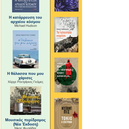
Η κατάρρευση του
αρχαίου κόσμου
Michael Hudson
Η θάλασσα που μου
χάρισες
Χόρχε Ροντρίγκες Γκόμες
Μουσικός περίδρομος
(Νέα Έκδοση)
Νίκος Φωτιάδης