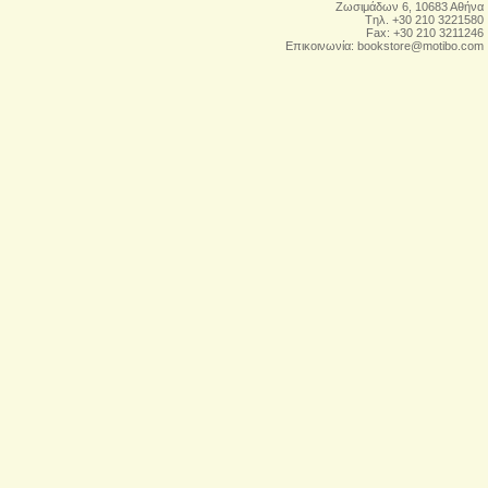
Zωσιμάδων 6, 10683 Αθήνα
Tηλ. +30 210 3221580
Fax: +30 210 3211246
Επικοινωνία:
bookstore@motibo.com