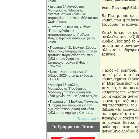
κοινό
•
Δευτέρα 24 Αυγούστου,
tvxs:
Πώς συμβιβάζετ
Μονεμβασιά: "Μουσείο,
εκπαίδευση και κοινωνία"
S.:
Πως μπορεί ένας 
παρουσίαση του νέου βιβλίου του
κόμικς που εμπλέκετα
Στάθη Γκότση
ξεκινούσα την έρευνα.
•
Τετάρτη 22 Ιουλίου, Αθήνα:
"Προπαγάνδα και
Κατέληξα έτσι σε μι
παραπληροφόρηση" ο Άρης
αναλωθώ στην ανέξοδ
Χατζηστεφάνου συνομιλεί με το
κυρίως μέσα από το δ
κοινό
με ό,τι αυτό συνεπάγ
•
Παρασκευή 31 Ιουλίου, Σύρος:
άλλωστε, με οδήγησε 
"Μουντιάλ, Ιστορίες πίσω από το
έρευνας…
τρόπαιο" παρουσίαση του νέου
βιβλίου των Χρήστου
Σωτηρακόπουλου & Φάνη
Τσοκανά
Περιοδικά, άλμπουμ, 
•
Νέοι τίτλοι επιστημονικού
μερικά μόνο από όσα
βιβλίου 2026, από τις εκδόσεις
κόμικς σήμερα. Ο Solo
ΤΟΠΟΣ
τη Μεταπολίτευση μέχ
•
Δευτέρα 13 Ιουλίου,
πολιτικές καταστάσει
Μονεμβασιά: "Προδομένο
καθρέφτες των καταστ
Μεσολόγγι" παρουσίαση του
νέου βιβλίου του Σπύρου Αλεξίου
ως ξεχωριστοί αντικα
ερευνητή ταυτίζεται μ
•
Παρασκευή 3 Ιουλίου, Γιάννενα:
συμπερασμάτων του ε
"Η τέχνη του πολέμου για την
εξουσία" παρουσίαση του νέου
βιβλίου «Τα ελληνικά 
βιβλίου του Δημήτρη Καλτσώνη
υποκειμενικότητά το
περιορίζουν αρκετά το
Περισσότερα »
σε μεγάλο βαθμό, α
Το Γράμμα του Τόπου
μυθιστορηματικό- α
αντικείμενο αλλά και 