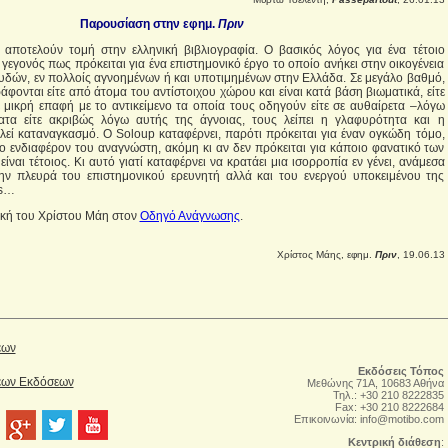
Παρουσίαση στην εφημ.
Πριν
αποτελούν τομή στην ελληνική βιβλιογραφία. Ο βασικός λόγος για ένα τέτοιο
 γεγονός πως πρόκειται για ένα επιστημονικό έργο το οποίο ανήκει στην οικογένεια
υδών, εν πολλοίς αγνοημένων ή και υποτιμημένων στην Ελλάδα. Σε μεγάλο βαθμό,
άφονται είτε από άτομα του αντίστοιχου χώρου και είναι κατά βάση βιωματικά, είτε
μικρή επαφή με το αντικείμενο τα οποία τους οδηγούν είτε σε αυθαίρετα –λόγω
τα είτε ακριβώς λόγω αυτής της άγνοιας, τους λείπει η γλαφυρότητα και η
εί καταναγκασμό. Ο Soloup καταφέρνει, παρότι πρόκειται για έναν ογκώδη τόμο,
το ενδιαφέρον του αναγνώστη, ακόμη κι αν δεν πρόκειται για κάποιο φανατικό των
είναι τέτοιος. Κι αυτό γιατί καταφέρνει να κρατάει μια ισορροπία εν γένει, ανάμεσα
ν πλευρά του επιστημονικού ερευνητή αλλά και του ενεργού υποκειμένου της
cs…
τική του Χρίστου Μάη στον
Οδηγό Ανάγνωσης
.
Χρίστος Μάης, εφημ.
Πριν
, 19.06.13
έων
Εκδόσεις Τόπος
Νέων Εκδόσεων
Μεθώνης 71Α, 10683 Αθήνα
Τηλ.: +30 210 8222835
Fax: +30 210 8222684
Επικοινωνία:
info@motibo.com
Κεντρική διάθεση
: