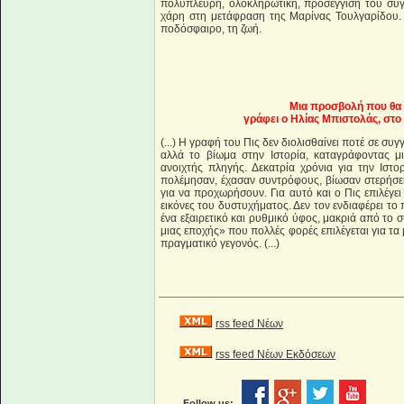
πολύπλευρη, ολοκληρωτική, προσέγγιση του συ
χάρη στη μετάφραση της Μαρίνας Τουλγαρίδου.
ποδόσφαιρο, τη ζωή.
Μια προσβολή που θα 
γράφει ο Ηλίας Μπιστολάς, στο
(...) Η γραφή του Πις δεν διολισθαίνει ποτέ σε συ
αλλά το βίωμα στην Ιστορία, καταγράφοντας μ
ανοιχτής πληγής. Δεκατρία χρόνια για την Ιστ
πολέμησαν, έχασαν συντρόφους, βίωσαν στερήσεις
για να προχωρήσουν. Για αυτό και ο Πις επιλέγει
εικόνες του δυστυχήματος. Δεν τον ενδιαφέρει το 
ένα εξαιρετικό και ρυθμικό ύφος, μακριά από το
μιας εποχής» που πολλές φορές επιλέγεται για 
πραγματικό γεγονός. (...)
rss feed Νέων
rss feed Νέων Εκδόσεων
Follow us: