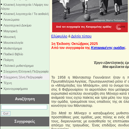
•
Κλασική λογοτεχνία / Λάμψη του
Λόγου
•
Κλασική λογοτεχνία / Τα αειθαλή
•
Λευκώματα
•
Λογοτεχνικό Δοκίμιο
•
Μαγειρική
•
Εξώφυλλο
&
Δελτίο τύπου
Μουσική
•
Μουσικολογία
1η Έκδοση: Οκτώβριος 2025
•
Από τον συγγραφέα της
Καταραμένης ομάδας
.
Μυθιστόρημα
•
Παιδικό Βιβλίο
•
Ποίηση
Έργο εξαντλητικής έρ
•
Πολιτικό μυθιστόρημα
Μια αμείλικτα ό
•
Σύγχρονη Ελληνική Πεζογραφία
•
Σύγχρονη Ξένη Πεζογραφία
Το 1958 η Μάντσεστερ Γιουνάιτεντ ήταν η 
Πρωταθλήτρια Αγγλίας. Πρωταγωνιστικό ρόλο σ’ α
•
Τέχνη
οι «Μπέμπηδες του Μπάσμπι», από το όνομα το
•
Χρονογραφήματα
στις 6 Φεβρουαρίου το αεροπλάνο που μετέφερε
ευρωπαϊκό κύπελλο συνετρίβη στο Μόναχο κατά τ
ανάμεσά τους οχτώ παίκτες και τρία μέλη του τεχ
Αναζήτηση
την ομάδα, τραυμάτισε τους οπαδούς της σε όλο
κοινότητα του Μάντσεστερ.
Στο
Μετά το Μόναχο
ο καταξιωμένος μυθιστο
προσπάθειες μιας ομάδας, μιας πόλης κι ενός 
Συγγραφείς
τους, διερευνώντας με ευαισθησία τις επιπτώσε
απόηχο της τραγωδίας. Ένας επιδέξιος συνδυα