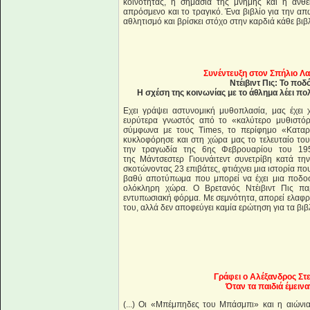
κοινότητας, η σημασία της μνήμης και η ανθε
απρόσμενο και το τραγικό. Ένα βιβλίο για την απ
αθλητισμό και βρίσκει στόχο στην καρδιά κάθε βιβ
Συνέντευξη στον Σπήλιο Λ
Ντέιβιντ Πις: Το π
Η σχέση της κοινωνίας με το άθλημα λέει πολ
Εχει γράψει αστυνομική μυθοπλασία, μας έχει χ
ευρύτερα γνωστός από το «καλύτερο μυθιστό
σύμφωνα με τους Times, το περίφημο «Καταρ
κυκλοφόρησε και στη χώρα μας το τελευταίο του
την τραγωδία της 6ης Φεβρουαρίου του 19
της Μάντσεστερ Γιουνάιτεντ συνετρίβη κατά τ
σκοτώνοντας 23 επιβάτες, φτιάχνει μια ιστορία πο
βαθύ αποτύπωμα που μπορεί να έχει μια ποδοσ
ολόκληρη χώρα. Ο Βρετανός Ντέιβιντ Πις παρ
εντυπωσιακή φόρμα. Με σεμνότητα, απορεί ελαφρώ
του, αλλά δεν αποφεύγει καμία ερώτηση για τα βι
Γράφει ο Αλέξανδρος Στ
Όταν τα παιδιά έμει
(...) Οι «Μπέμπηδες του Μπάσμπι» και η αιώνια