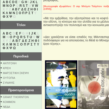
βιογραφίας.
A
B
C
D
E
F
G
H
I
J
K
L
M
N
O
P
Q
R
S
T
U
V
W
[Φωτογραφία εξωφύλλου: Ο σερ Μπόμπι Τσάρλτον παίζει
X Y Z
Α
Β
Γ
Δ
Ε
Ζ
Η
Θ
Ι
(1958)].
Κ
Λ
Μ
Ν
Ξ
Ο
Π
Ρ
Σ
Τ
Υ
Φ
Χ
Ψ
Ω
«Με την εμβρίθεια, την αξιοπρέπεια και το κοφτ
την οδύνη, το κίνητρο και την ελπίδα για το μέλλ
Τίτλοι
αντικατοπτρίζει τον πολιτισμό και την κοινωνία μας
A
B
C
D
E
F
G H
I
J
K
L
M
N
O
P
Q
R
S
T
U
V
W
«Δεν χρειάζεται να είσαι οπαδός της Μάντσεστερ
ποδόσφαιρο για να απολαύσεις το
Μετά το Μόναχ
X Y Z
Α
Β
Γ
Δ
Ε
Ζ
Η
Θ
Ι
έργο τέχνης».
Κ
Λ
Μ
Ν
Ξ
Ο
Π
Ρ
Σ
Τ
Υ
Φ
Χ
Ψ
Ω
Περιοδικά
•
ΑΝΤΙΓΟΝΗ
•
ΚΡΙΣΗ
•
ΜΑΡΞΙΣΤΙΚΗ ΣΚΕΨΗ
•
ΟΥΤΟΠΙΑ
•
ΣΥΝΑΨΙΣ
Πρακτορευόμενα
•
GRANT THORNTON
•
KOMMON
•
NEΔΑ