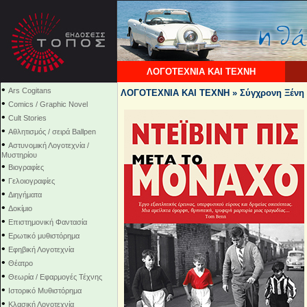
ΛΟΓΟΤΕΧΝΙΑ ΚΑΙ ΤΕΧΝΗ
•
Ars Cogitans
ΛΟΓΟΤΕΧΝΙΑ ΚΑΙ ΤΕΧΝΗ » Σύγχρονη Ξένη 
•
Comics / Graphic Novel
•
Cult Stories
•
Αθλητισμός / σειρά Ballpen
•
Αστυνομική Λογοτεχνία /
Μυστηρίου
•
Βιογραφίες
•
Γελοιογραφίες
•
Διηγήματα
•
Δοκίμιο
•
Επιστημονική Φαντασία
•
Ερωτικό μυθιστόρημα
•
Εφηβική Λογοτεχνία
•
Θέατρο
•
Θεωρία / Εφαρμογές Τέχνης
•
Ιστορικό Μυθιστόρημα
•
Κλασική Λογοτεχνία