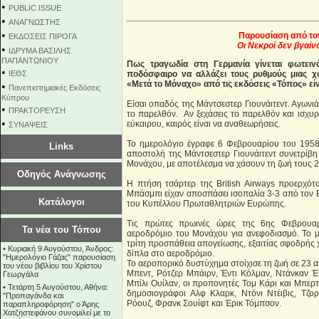
•
PUBLIC ISSUE
•
ΑΝΑΓΝΩΣΤΗΣ
•
Παρουσίαση από το
ΕΚΔΟΣΕΙΣ ΠΙΡΟΓΑ
Οι Νεκροί δεν βγαί
•
ΙΔΡΥΜΑ ΒΑΣΙΛΗΣ
ΠΑΠΑΝΤΩΝΙΟΥ
Πως τραγωδία στη Γερμανία γίνεται φωτειν
•
ΙΕΘΣ
ποδόσφαιρο να αλλάζει τους ρυθμούς μιας χώ
«Μετά το Μόναχο» από τις εκδόσεις «Τόπος» εί
•
Πανεπιστημιακές Εκδόσεις
Κύπρου
Είσαι οπαδός της Μάντσεστερ Γιουνάιτεντ. Αγωνιάς
•
ΠΡΑΚΤΟΡΕΥΣΗ
το παρελθόν. Αν ξεχάσεις το παρελθόν και ισχυρι
•
εύκαιρου, καιρός είναι να αναθεωρήσεις.
ΣΥΝΑΨΕΙΣ
Το ημερολόγιο έγραφε 6 Φεβρουαρίου του 1958
Links
αποστολή της Μάντσεστερ Γιουνάιτεντ συνετρίβ
Μονάχου, με αποτέλεσμα να χάσουν τη ζωή τους 2
Οδηγός Ανάγνωσης
Η πτήση τσάρτερ της British Airways προερχό
Μπάσμπι είχαν αποσπάσει ισοπαλία 3-3 από τον 
Κατάλογοι
του Κυπέλλου Πρωταθλητριών Ευρώπης.
Τις πρώτες πρωινές ώρες της 6ης Φεβρουαρ
Τα νέα του Τόπου
αεροδρόμιο του Μονάχου για ανεφοδιασμό. Το μ
τρίτη προσπάθεια απογείωσης, εξαιτίας σφοδρής 
•
Κυριακή 9 Αυγούστου, Άνδρος:
δίπλα στο αεροδρόμιο.
"Ημερολόγιο Γάζας" παρουσίαση
Το αεροπορικό δυστύχημα στοίχισε τη ζωή σε 23 
του νέου βιβλίου του Χρίστου
Μπεντ, Ρότζερ Μπάιρν, Έντι Κόλμαν, Ντάνκαν Έν
Γεωργάλα
Μπίλι Ουίλαν, οι προπονητές Τομ Κάρι και Μπερτ
•
Τετάρτη 5 Αυγούστου, Αθήνα:
δημοσιογράφοι Αλφ Κλαρκ, Ντόνι Ντέιβις, Τζο
"Προπαγάνδα και
Ρόουζ, Φρανκ Σουίφτ και Έρικ Τόμπσον.
παραπληροφόρηση" ο Άρης
Χατζηστεφάνου συνομιλεί με το