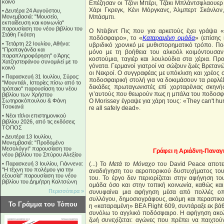
κοινό
Επέζησαν οι Τζόνι Μπέρι, Τζάκι Μπλάντσφλαουερ
Χάρι Γκρεγκ, Κένι Μόργκανς, Άλμπερτ Σκάνλον
•
Δευτέρα 24 Αυγούστου,
Μονεμβασιά: "Μουσείο,
Μπάσμπι.
εκπαίδευση και κοινωνία"
παρουσίαση του νέου βιβλίου του
Ο Ντέιβιντ Πις που για αρκετούς έχει γράψει 
Στάθη Γκότση
ποδόσφαιρο», το «
Καταραμένη ομάδα
» (επίσης
•
Τετάρτη 22 Ιουλίου, Αθήνα:
υβριδικό χρονικό με μυθιστορηματικό τρόπο. Π
"Προπαγάνδα και
μόνο με τη βοήθεια του αλκοόλ κοιμόντουσαν
παραπληροφόρηση" ο Άρης
κοστούμια, ταγιέρ και λουλούδια στα χέρια. Π
Χατζηστεφάνου συνομιλεί με το
γόνατα. Γερμανοί γιατροί να σώζουν ζωές Βρετανώ
κοινό
οι Νεκροί. Ο συγγραφέας με υπόκλιση και χρέος 
•
Παρασκευή 31 Ιουλίου, Σύρος:
ποδοσφαιρική στολή για να δοκιμάσουν τα ρεφλέ
"Μουντιάλ, Ιστορίες πίσω από το
δεκάδες πρωταγωνιστές επί χορταρένιας σκηνή
τρόπαιο" παρουσίαση του νέου
γι’αυτούς που θεωρούν πως η μπάλα του ποδοσφ
βιβλίου των Χρήστου
Σωτηρακόπουλου & Φάνη
Ο Μοrissey έγραψε για χάρη τους: «They can't hurt 
Τσοκανά
re all safely dead».
•
Νέοι τίτλοι επιστημονικού
βιβλίου 2026, από τις εκδόσεις
ΤΟΠΟΣ
•
Δευτέρα 13 Ιουλίου,
Μονεμβασιά: "Προδομένο
Μεσολόγγι" παρουσίαση του
Γράφει η Αριάδνη-Παναγιώ
νέου βιβλίου του Σπύρου Αλεξίου
•
Παρασκευή 3 Ιουλίου, Γιάννενα:
(...) Το
Μετά το Μόναχο
του David Peace αποτελ
"Η τέχνη του πολέμου για την
αναδιήγηση του αεροπορικού δυστυχήματος του
εξουσία" παρουσίαση του νέου
του. Το έργο δεν περιορίζεται στην αφήγηση το
βιβλίου του Δημήτρη Καλτσώνη
ομάδα όσο και στην τοπική κοινωνία, καθώς κ
Περισσότερα »
συνυφαίνει μια αφήγηση μέσα από πολλές οπτι
συλλόγου, δημοσιογράφους, ακόμη και περαστικούς
Το Γράμμα του Τόπου
η «καταραμένη» BEA Flight 609, συντάραξε εκ βάθ
συνόλω το αγγλικό ποδόσφαιρο. Η αφήγηση ακο
ζωή συνεχίζεται: αγώνες που πρέπει να παιχτού