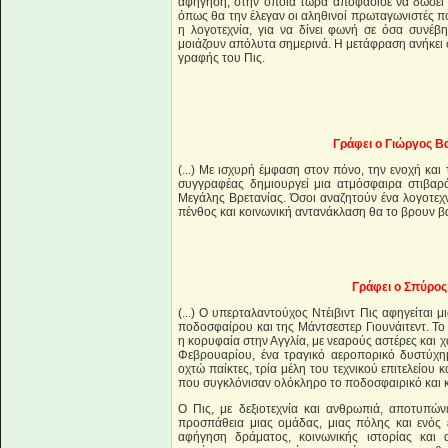
αφήγηση, στην οποία τώρα αποφάσισε να δώσει τ
όπως θα την έλεγαν οι αληθινοί πρωταγωνιστές π
η λογοτεχνία, για να δίνει φωνή σε όσα συνέ
μοιάζουν απόλυτα σημερινά. Η μετάφραση ανήκει 
γραφής του Πις.
Γράφει ο Γιώργος Β
(...) Με ισχυρή έμφαση στον πόνο, την ενοχή και
συγγραφέας δημιουργεί μια ατμόσφαιρα στιβαρά
Μεγάλης Βρετανίας. Όσοι αναζητούν ένα λογοτεχν
πένθος και κοινωνική αντανάκλαση θα το βρουν βα
Γράφει ο Σπύρος
(...) Ο υπερταλαντούχος Ντέιβιντ Πις αφηγείται μ
ποδοσφαίρου και της Μάντσεστερ Γιουνάιτεντ. 
η κορυφαία στην Αγγλία, με νεαρούς αστέρες και
Φεβρουαρίου, ένα τραγικό αεροπορικό δυστύχη
οχτώ παίκτες, τρία μέλη του τεχνικού επιτελείου
που συγκλόνισαν ολόκληρο το ποδοσφαιρικό και 
Ο Πις, με δεξιοτεχνία και ανθρωπιά, αποτυπών
προσπάθεια μιας ομάδας, μιας πόλης και ενός
αφήγηση δράματος, κοινωνικής ιστορίας και α