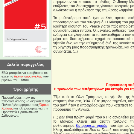
περιμένουν να κοπάσει το πένθος. Ο Jimmy Mu
επιζώντες του δυστυχήματος γίνονται κεντρικές μ
αλλόκοτα και η πρόκληση της επιβίωσης λαμβάνει
Το μυθιστόρημα αυτό έχει πολλές αρετές, ακό
ποδόσφαιρο και τον αθλητισμό. Η δύναμη του βιβ
ιδιαίτερη αίσθηση του Peace για το πώς αποδίδετ
συναισθηματική ένταση. Οι μεγάλες, ρυθμικές πρ
ενάργεια και γλαφυρότητα τα συναισθήματα των π
μέρα του δυστυχήματος σχημάτισε ουσιαστικά
γήπεδα έως και την καθημερινή ζωή της κοινότητ
τη διήγηση μιας ποδοσφαιρικής τραγωδίας, και απ
συνεχίζεται. (...)
Δελτίο παραγγελίας
Εδώ μπορείτε να κατεβάσετε σε
excel το
δελτίο παραγγελίας
των
βιβλίων του Τόπου.
Παρουσίαση από
Όροι χρήσης
Η τραγωδία των Μπέμπηδων: μια ιστορία για τη
Έξω από το Ολντ Τράφορντ, το γήπεδο της Μάν
Παρακαλούμε, πριν την
σταματημένο στις 3:04. Ούτε μπρος πηγαίνει, ού
παραγγελία σας να διαβάσετε την
Πολιτική Απορρήτου, τους
Όρους
του αυτή ήταν η αποφράδα ώρα που κατέπεσε το
Χρήσης
και πληροφορίες για την
προορισμό την Αγγλία.
Προστασία Προσωπικών
Δεδομένων.
(...) Δεν είναι πρώτη φορά που ο Πις ασχολείται 
το Μόναχο
κλείνει μια άτυπη τριλογία τη
μυθιστόρημα
Καταραμένη ομάδα
, που έχει ως 
Κλαφ, ακολούθησε το
Red or Dead
, που αναφέρε