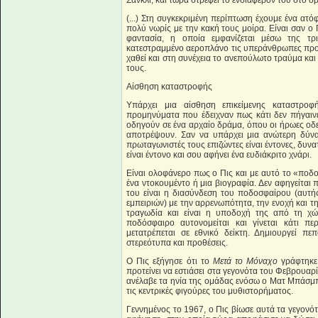
Σάνκλι, και τώρα στρέφει το ενδιαφέρον του στο δ
(...) Στη συγκεκριμένη περίπτωση έχουμε ένα α
πολύ νωρίς με την κακή τους μοίρα. Είναι σαν ο 
φαντασία, η οποία εμφανίζεται μέσω της τ
κατεστραμμένο αεροπλάνο τις υπεράνθρωπες προ
χαθεί και στη συνέχεια το ανεπούλωτο τραύμα κα
τους.
Αίσθηση καταστροφής
Υπάρχει μια αίσθηση επικείμενης καταστρο
προμηνύματα που έδειχναν πως κάτι δεν πήγαινε
οδηγούν σε ένα αρχαίο δράμα, όπου οι ήρωες οδ
αποτρέψουν. Σαν να υπάρχει μια ανώτερη δύνα
πρωταγωνιστές τους επιζώντες είναι έντονες, δυνα
είναι έντονο και σου αφήνει ένα ευδιάκριτο χνάρι.
Είναι ολοφάνερο πως ο Πις και με αυτό το «ποδο
ένα ντοκουμέντο ή μια βιογραφία. Δεν αφηγείτα
του είναι η διασύνδεση του ποδοσφαίρου (αυτή
εμπειριών) με την αρρενωπότητα, την ενοχή και τ
τραγωδία και είναι η υποδοχή της από τη χώρ
ποδόσφαιρο αυτονομείται και γίνεται κάτι π
μετατρέπεται σε εθνικό δείκτη. Δημιουργεί πε
στερεότυπα και προθέσεις.
Ο Πις εξήγησε ότι το
Μετά το Μόναχο
γράφτηκε 
προτείνει να εστιάσει στα γεγονότα του Φεβρουαρ
ανέλαβε τα ηνία της ομάδας ενόσω ο Ματ Μπάσμπι
τις κεντρικές φιγούρες του μυθιστορήματος.
Γεννημένος το 1967, ο Πις βίωσε αυτά τα γεγονό