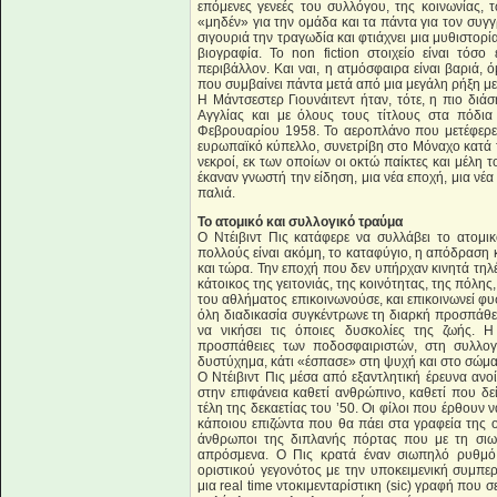
επόμενες γενεές του συλλόγου, της κοινωνίας, τ
«μηδέν» για την ομάδα και τα πάντα για τον συγγ
σιγουριά την τραγωδία και φτιάχνει μια μυθιστορί
βιογραφία. Το non fiction στοιχείο είναι τόσ
περιβάλλον. Και ναι, η ατμόσφαιρα είναι βαριά, 
που συμβαίνει πάντα μετά από μια μεγάλη ρήξη με
Η Μάντσεστερ Γιουνάιτεντ ήταν, τότε, η πιο δ
Αγγλίας και με όλους τους τίτλους στα πόδια
Φεβρουαρίου 1958. Το αεροπλάνο που μετέφερε
ευρωπαϊκό κύπελλο, συνετρίβη στο Μόναχο κατά
νεκροί, εκ των οποίων οι οκτώ παίκτες και μέλη τ
έκαναν γνωστή την είδηση, μια νέα εποχή, μια νέα
παλιά.
Το ατομικό και συλλογικό τραύμα
Ο Ντέιβιντ Πις κατάφερε να συλλάβει το ατομικ
πολλούς είναι ακόμη, το καταφύγιο, η απόδραση κα
και τώρα. Την εποχή που δεν υπήρχαν κινητά τηλ
κάτοικος της γειτονιάς, της κοινότητας, της πόλη
του αθλήματος επικοινωνούσε, και επικοινωνεί φυ
όλη διαδικασία συγκέντρωνε τη διαρκή προσπάθεια 
να νικήσει τις όποιες δυσκολίες της ζωής. 
προσπάθειες των ποδοσφαιριστών, στη συλλογι
δυστύχημα, κάτι «έσπασε» στη ψυχή και στο σώμα
Ο Ντέιβιντ Πις μέσα από εξαντλητική έρευνα ανοί
στην επιφάνεια καθετί ανθρώπινο, καθετί που δ
τέλη της δεκαετίας του ’50. Οι φίλοι που έρθου
κάποιου επιζώντα που θα πάει στα γραφεία της 
άνθρωποι της διπλανής πόρτας που με τη σι
απρόσμενα. Ο Πις κρατά έναν σιωπηλό ρυθμό σ
οριστικού γεγονότος με την υποκειμενική συμπε
μια real time ντοκιμενταρίστικη (sic) γραφή που 