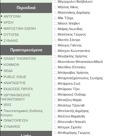
::.
Μέγερχολντ Βσέβολοντ
::.
Μήλλας Νίκος
Περιοδικά
::.
Μητσοτάκης Δημήτρης
•
ΑΝΤΙΓΟΝΗ
::.
Μίικ Τζέιμς
•
ΚΡΙΣΗ
::.
Μίτσελ Ντέιβιντ
•
ΜΑΡΞΙΣΤΙΚΗ ΣΚΕΨΗ
::.
Μοίρας Λεωνίδας
•
::.
Μολέσκης Γιώργος
ΟΥΤΟΠΙΑ
•
::.
Μοντέο Σάντρο
ΣΥΝΑΨΙΣ
::.
Μόσχος Γιάννης
Πρακτορευόμενα
::.
Μόσχου Κωνσταντίνα
::.
Μουζακίτης Χρήστος
•
GRANT THORNTON
::.
Μουντάνου-Μπασιούκα Αθηνά
•
KOMMON
::.
Μουτίδου Ελπινίκη
•
NEΔΑ
::.
Μπάγκαβος Χρήστος
•
PUBLIC ISSUE
::.
Μπαμπατζιμόπουλος Σωτήρης
•
ΑΝΑΓΝΩΣΤΗΣ
::.
Μπάρμπα Ζωή
•
::.
ΕΚΔΟΣΕΙΣ ΠΙΡΟΓΑ
Μπάροου Τζον
•
::.
Μπάροουζ Ουίλιαμ
ΙΔΡΥΜΑ ΒΑΣΙΛΗΣ
ΠΑΠΑΝΤΩΝΙΟΥ
::.
Μπατζίνη Μαρία
•
ΙΕΘΣ
::.
Μπάτλερ Τζούντιθ
•
::.
Πανεπιστημιακές Εκδόσεις
Μπελαντής Δημήτρης
Κύπρου
::.
Μπέλλα Μαριάνθη
•
ΠΡΑΚΤΟΡΕΥΣΗ
::.
Μπενσαΐντ Ντανιέλ
•
ΣΥΝΑΨΕΙΣ
::.
Μπεργκ Σιμπίλε
::.
Μπιθυµήτρης Γιώργος
Links