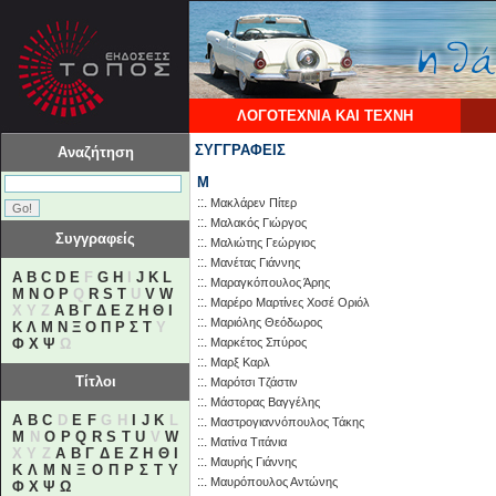
ΛΟΓΟΤΕΧΝΙΑ ΚΑΙ ΤΕΧΝΗ
ΣΥΓΓΡΑΦΕΙΣ
Αναζήτηση
Μ
::.
Μακλάρεν Πίτερ
::.
Μαλακός Γιώργος
Συγγραφείς
::.
Μαλιώτης Γεώργιος
::.
Μανέτας Γιάννης
A
B
C
D
E
F
G
H
I
J
K
L
::.
Μαραγκόπουλος Άρης
M
N
O
P
Q
R
S
T
U
V
W
::.
Μαρέρο Μαρτίνες Χοσέ Οριόλ
X Y Z
Α
Β
Γ
Δ
Ε
Ζ
Η
Θ
Ι
::.
Μαριόλης Θεόδωρος
Κ
Λ
Μ
Ν
Ξ
Ο
Π
Ρ
Σ
Τ
Υ
::.
Φ
Χ
Ψ
Ω
Μαρκέτος Σπύρος
::.
Μαρξ Καρλ
Τίτλοι
::.
Μαρότσι Τζάστιν
::.
Μάστορας Βαγγέλης
A
B
C
D
E
F
G H
I
J
K
L
::.
Μαστρογιαννόπουλος Τάκης
M
N
O
P
Q
R
S
T
U
V
W
::.
Ματίνα Tιτάνια
X Y Z
Α
Β
Γ
Δ
Ε
Ζ
Η
Θ
Ι
::.
Μαυρής Γιάννης
Κ
Λ
Μ
Ν
Ξ
Ο
Π
Ρ
Σ
Τ
Υ
::.
Μαυρόπουλος Αντώνης
Φ
Χ
Ψ
Ω