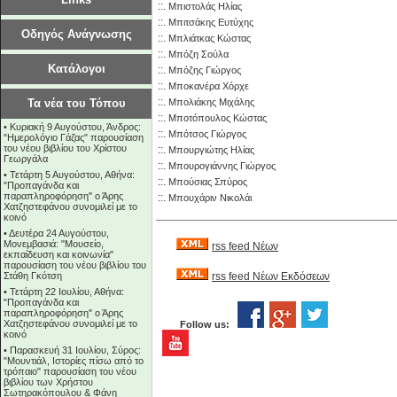
::.
Μπιστολάς Ηλίας
::.
Μπιτσάκης Ευτύχης
Οδηγός Ανάγνωσης
::.
Μπλιάτκας Κώστας
::.
Μπόζη Σούλα
Κατάλογοι
::.
Μπόζης Γιώργος
::.
Μποκανέρα Χόρχε
::.
Τα νέα του Τόπου
Μπολιάκης Μιχάλης
::.
Μποτόπουλος Κώστας
•
Κυριακή 9 Αυγούστου, Άνδρος:
::.
Μπότσος Γιώργος
"Ημερολόγιο Γάζας" παρουσίαση
του νέου βιβλίου του Χρίστου
::.
Μπουργιώτης Ηλίας
Γεωργάλα
::.
Μπουρογιάννης Γιώργος
•
Τετάρτη 5 Αυγούστου, Αθήνα:
::.
Μπούσιας Σπύρος
"Προπαγάνδα και
παραπληροφόρηση" ο Άρης
::.
Μπουχάριν Νικολάι
Χατζηστεφάνου συνομιλεί με το
κοινό
•
Δευτέρα 24 Αυγούστου,
Μονεμβασιά: "Μουσείο,
rss feed Νέων
εκπαίδευση και κοινωνία"
παρουσίαση του νέου βιβλίου του
Στάθη Γκότση
rss feed Νέων Εκδόσεων
•
Τετάρτη 22 Ιουλίου, Αθήνα:
"Προπαγάνδα και
παραπληροφόρηση" ο Άρης
Χατζηστεφάνου συνομιλεί με το
Follow us:
κοινό
•
Παρασκευή 31 Ιουλίου, Σύρος:
"Μουντιάλ, Ιστορίες πίσω από το
τρόπαιο" παρουσίαση του νέου
βιβλίου των Χρήστου
Σωτηρακόπουλου & Φάνη