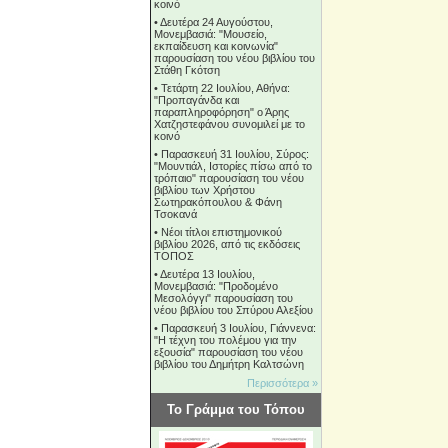
κοινό
•
Δευτέρα 24 Αυγούστου,
Μονεμβασιά: "Μουσείο,
εκπαίδευση και κοινωνία"
παρουσίαση του νέου βιβλίου του
Στάθη Γκότση
•
Τετάρτη 22 Ιουλίου, Αθήνα:
"Προπαγάνδα και
παραπληροφόρηση" ο Άρης
Χατζηστεφάνου συνομιλεί με το
κοινό
•
Παρασκευή 31 Ιουλίου, Σύρος:
"Μουντιάλ, Ιστορίες πίσω από το
τρόπαιο" παρουσίαση του νέου
βιβλίου των Χρήστου
Σωτηρακόπουλου & Φάνη
Τσοκανά
•
Νέοι τίτλοι επιστημονικού
βιβλίου 2026, από τις εκδόσεις
ΤΟΠΟΣ
•
Δευτέρα 13 Ιουλίου,
Μονεμβασιά: "Προδομένο
Μεσολόγγι" παρουσίαση του
νέου βιβλίου του Σπύρου Αλεξίου
•
Παρασκευή 3 Ιουλίου, Γιάννενα:
"Η τέχνη του πολέμου για την
εξουσία" παρουσίαση του νέου
βιβλίου του Δημήτρη Καλτσώνη
Περισσότερα »
Το Γράμμα του Τόπου