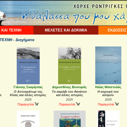
 ΚΑΙ ΤΕΧΝΗ
ΜΕΛΕΤΕΣ ΚΑΙ ΔΟΚΙΜΙΑ
ΕΚΔΟΣΕΙΣ
ΤΕΧΝΗ - Διηγήματα
Γιάννης Σκαρίμπας
Δημοσθένης Βουτυράς
Ηλίας Μπιστολάς
Ο Αυτοκράτωρ της
Το καράβι του θανάτου
Η κορυφή του
α
Κίνας και άλλες ιστορίες
και άλλες ιστορίες
κόσμου
2025
2025
2025
Παραγγελία
Παραγγελία
Παραγγελία