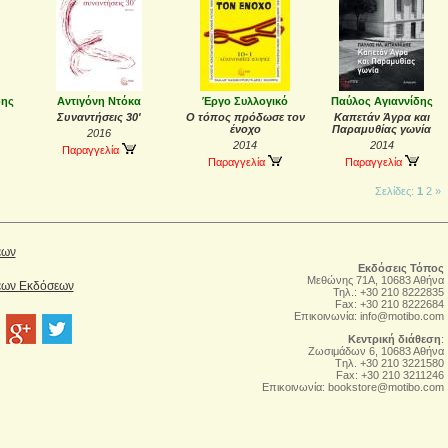
δης
Αντιγόνη Ντόκα
Έργο Συλλογικό
Παύλος Αγιαννίδης
Συναντήσεις 30'
Ο τόπος πρόδωσε τον
Καπετάν Άγρα και
ένοχο
Παραμυθίας γωνία
2016
2014
2014
Παραγγελία
Παραγγελία
Παραγγελία
Σελίδες:
1
2
»
έων
Εκδόσεις Τόπος
Μεθώνης 71Α, 10683 Αθήνα
Νέων Εκδόσεων
Τηλ.: +30 210 8222835
Fax: +30 210 8222684
Επικοινωνία:
info@motibo.com
Κεντρική διάθεση
:
Zωσιμάδων 6, 10683 Αθήνα
Tηλ. +30 210 3221580
Fax: +30 210 3211246
Επικοινωνία:
bookstore@motibo.com