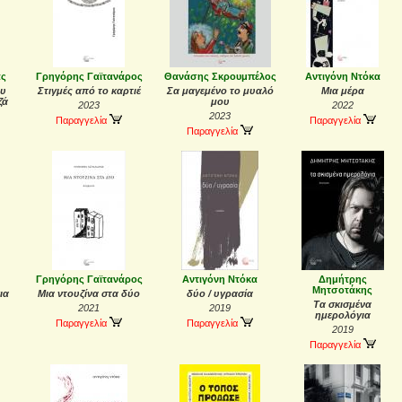
ας
Γρηγόρης Γαϊτανάρος
Θανάσης Σκρουμπέλος
Αντιγόνη Ντόκα
ου
Στιγμές από το καρτιέ
Σα μαγεμένο το μυαλό
Μια μέρα
ζά
μου
2023
2022
2023
Παραγγελία
Παραγγελία
Παραγγελία
Γρηγόρης Γαϊτανάρος
Αντιγόνη Ντόκα
Δημήτρης
Μητσοτάκης
ια
Μια ντουζίνα στα δύο
δύο / υγρασία
Τα σκισμένα
2021
2019
ημερολόγια
Παραγγελία
Παραγγελία
2019
Παραγγελία