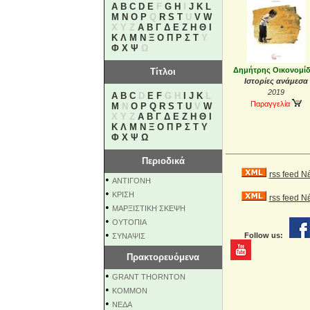
A
B
C
D
E
F
G
H
I
J
K
L
M
N
O
P
Q
R
S
T
U
V
W
X Y Z
Α
Β
Γ
Δ
Ε
Ζ
Η
Θ
Ι
Κ
Λ
Μ
Ν
Ξ
Ο
Π
Ρ
Σ
Τ
Υ
Φ
Χ
Ψ
Ω
Δημήτρης Οικονομί
Τίτλοι
Ιστορίες ανάμεσα
2019
A
B
C
D
E
F
G H
I
J
K
L
Παραγγελία
M
N
O
P
Q
R
S
T
U
V
W
X Y Z
Α
Β
Γ
Δ
Ε
Ζ
Η
Θ
Ι
Κ
Λ
Μ
Ν
Ξ
Ο
Π
Ρ
Σ
Τ
Υ
Φ
Χ
Ψ
Ω
Περιοδικά
rss feed Ν
•
ΑΝΤΙΓΟΝΗ
•
ΚΡΙΣΗ
rss feed 
•
ΜΑΡΞΙΣΤΙΚΗ ΣΚΕΨΗ
•
ΟΥΤΟΠΙΑ
•
Follow us:
ΣΥΝΑΨΙΣ
Πρακτορευόμενα
•
GRANT THORNTON
•
KOMMON
•
NEΔΑ