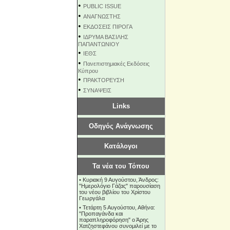
•
PUBLIC ISSUE
•
ΑΝΑΓΝΩΣΤΗΣ
•
ΕΚΔΟΣΕΙΣ ΠΙΡΟΓΑ
•
ΙΔΡΥΜΑ ΒΑΣΙΛΗΣ
ΠΑΠΑΝΤΩΝΙΟΥ
•
ΙΕΘΣ
•
Πανεπιστημιακές Εκδόσεις
Κύπρου
•
ΠΡΑΚΤΟΡΕΥΣΗ
•
ΣΥΝΑΨΕΙΣ
Links
Οδηγός Ανάγνωσης
Κατάλογοι
Τα νέα του Τόπου
•
Κυριακή 9 Αυγούστου, Άνδρος:
"Ημερολόγιο Γάζας" παρουσίαση
του νέου βιβλίου του Χρίστου
Γεωργάλα
•
Τετάρτη 5 Αυγούστου, Αθήνα:
"Προπαγάνδα και
παραπληροφόρηση" ο Άρης
Χατζηστεφάνου συνομιλεί με το