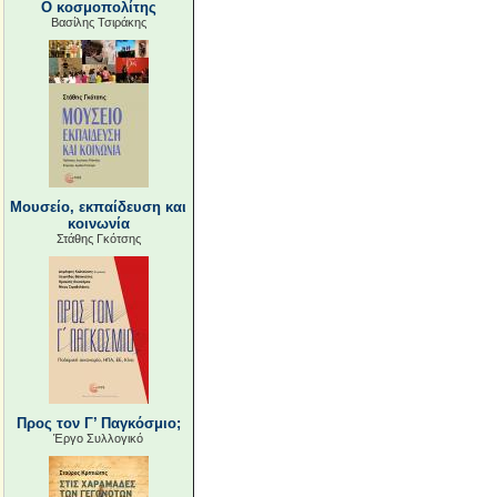
Ο κοσμοπολίτης
Βασίλης Τσιράκης
Μουσείο, εκπαίδευση και
κοινωνία
Στάθης Γκότσης
Προς τον Γ’ Παγκόσμιο;
Έργο Συλλογικό