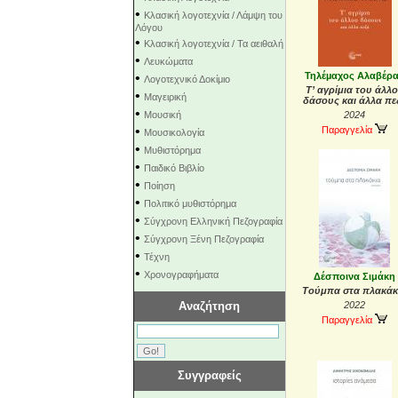
•
Κλασική λογοτεχνία / Λάμψη του
Λόγου
•
Κλασική λογοτεχνία / Τα αειθαλή
•
Λευκώματα
•
Τηλέµαχος Αλαβέρ
Λογοτεχνικό Δοκίμιο
Τ’ αγρίμια του άλλ
•
Μαγειρική
δάσους και άλλα πε
•
Μουσική
2024
•
Παραγγελία
Μουσικολογία
•
Μυθιστόρημα
•
Παιδικό Βιβλίο
•
Ποίηση
•
Πολιτικό μυθιστόρημα
•
Σύγχρονη Ελληνική Πεζογραφία
•
Σύγχρονη Ξένη Πεζογραφία
•
Τέχνη
•
Χρονογραφήματα
Δέσποινα Σιμάκη
Τούμπα στα πλακάκ
Αναζήτηση
2022
Παραγγελία
Συγγραφείς