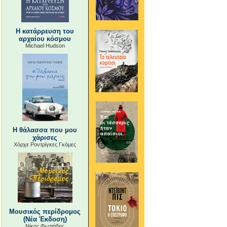
Η κατάρρευση του
αρχαίου κόσμου
Michael Hudson
Η θάλασσα που μου
χάρισες
Χόρχε Ροντρίγκες Γκόμες
Μουσικός περίδρομος
(Νέα Έκδοση)
Νίκος Φωτιάδης