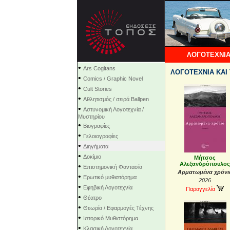
ΛΟΓΟΤΕΧΝΙΑ
•
Ars Cogitans
ΛΟΓΟΤΕΧΝΙΑ ΚΑΙ 
•
Comics / Graphic Novel
•
Cult Stories
•
Αθλητισμός / σειρά Ballpen
•
Αστυνομική Λογοτεχνία /
Μυστηρίου
•
Βιογραφίες
•
Γελοιογραφίες
•
Διηγήματα
•
Δοκίμιο
Μήτσος
Αλεξανδρόπουλος
•
Επιστημονική Φαντασία
Αρματωμένα χρόνι
•
Ερωτικό μυθιστόρημα
2026
•
Εφηβική Λογοτεχνία
Παραγγελία
•
Θέατρο
•
Θεωρία / Εφαρμογές Τέχνης
•
Ιστορικό Μυθιστόρημα
•
Κλασική Λογοτεχνία