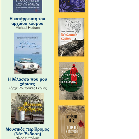
Η κατάρρευση του
αρχαίου κόσμου
Michael Hudson
Η θάλασσα που μου
χάρισες
Χόρχε Ροντρίγκες Γκόμες
Μουσικός περίδρομος
(Νέα Έκδοση)
Νίκος Φωτιάδης