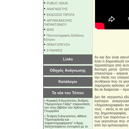
•
PUBLIC ISSUE
•
ΑΝΑΓΝΩΣΤΗΣ
•
ΕΚΔΟΣΕΙΣ ΠΙΡΟΓΑ
•
ΙΔΡΥΜΑ ΒΑΣΙΛΗΣ
ΠΑΠΑΝΤΩΝΙΟΥ
•
ΙΕΘΣ
•
Πανεπιστημιακές Εκδόσεις
Κύπρου
•
ΠΡΑΚΤΟΡΕΥΣΗ
•
ΣΥΝΑΨΕΙΣ
Αν και δεν είναι ασυ
Links
ήταν η δημοσίευσή του
περισσότερα από αυτά
δεύτερη ματιά. Ωστόσ
Οδηγός Ανάγνωσης
σπανιότερα – κείμενα
την πίεση του επαγγε
Κατάλογοι
συνθηκών που τα γενο
παρόμοιες εκδόσεις εί
θα σε διαψεύσει – πρ
Τα νέα του Τόπου
Δεν θα ισχυριστώ εδώ
•
Κυριακή 9 Αυγούστου, Άνδρος:
λιγότεροι αναγιγν
"Ημερολόγιο Γάζας" παρουσίαση
«δημοσιογραφικά» ανα
του νέου βιβλίου του Χρίστου
τους – εκτός κι αν γ
Γεωργάλα
της δημοσιογραφίας. 
•
Τετάρτη 5 Αυγούστου, Αθήνα:
αυτή των παρόντων επ
"Προπαγάνδα και
των γεγονότων που σ
παραπληροφόρηση" ο Άρης
από την εμπνευσμένη
Χατζηστεφάνου συνομιλεί με το