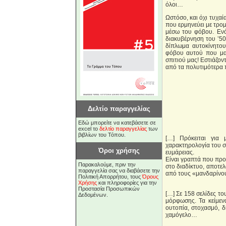
όλοι…
Ωστόσο, και όχι τυχαί
που ερμηνεύει με τρομ
μέσω του φόβου. Εν
διακυβέρνηση του ’50 
δίπλωμα αυτοκίνητο
φόβου αυτού που μα
σπιτιού μας! Εστιάζο
από τα πολυτιμότερα 
Δελτίο παραγγελίας
Εδώ μπορείτε να κατεβάσετε σε
excel το
δελτίο παραγγελίας
των
βιβλίων του Τόπου.
[…] Πρόκειται για 
χαρακτηρολογία του σ
Όροι χρήσης
ευμάρειας.
Είναι γραπτά που προ
Παρακαλούμε, πριν την
στο διαδίκτυο, αποτε
παραγγελία σας να διαβάσετε την
από τους «μανδαρίνο
Πολιτική Απορρήτου, τους
Όρους
Χρήσης
και πληροφορίες για την
Προστασία Προσωπικών
[…] Σε 158 σελίδες το
Δεδομένων.
μόρφωσης. Τα κείμεν
ουτοπία, στοχασμό, δ
χαμόγελο…