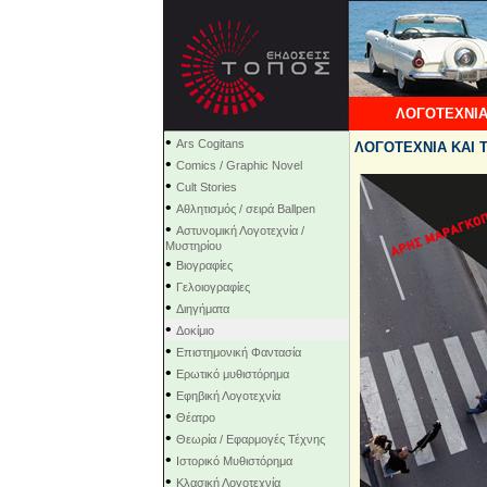
ΛΟΓΟΤΕΧΝΙΑ
•
Ars Cogitans
ΛΟΓΟΤΕΧΝΙΑ ΚΑΙ Τ
•
Comics / Graphic Novel
•
Cult Stories
•
Αθλητισμός / σειρά Ballpen
•
Αστυνομική Λογοτεχνία /
Μυστηρίου
•
Βιογραφίες
•
Γελοιογραφίες
•
Διηγήματα
•
Δοκίμιο
•
Επιστημονική Φαντασία
•
Ερωτικό μυθιστόρημα
•
Εφηβική Λογοτεχνία
•
Θέατρο
•
Θεωρία / Εφαρμογές Τέχνης
•
Ιστορικό Μυθιστόρημα
•
Κλασική Λογοτεχνία