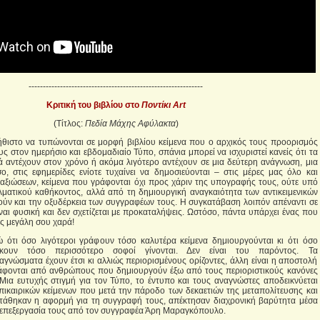
-------------------------------------------------------------
Κριτική του βιβλίου στο
Ποντίκι Art
(Τίτλος:
Πεδία Μάχης Αφύλακτα
)
νήθιστο να τυπώνονται σε μορφή βιβλίου κείμενα που ο αρχικός τους προορισμός
ς στον ημερήσιο και εβδομαδιαίο Τύπο, σπάνια μπορεί να ισχυριστεί κανείς ότι τα
 αντέχουν στον χρόνο ή ακόμα λιγότερο αντέχουν σε μια δεύτερη ανάγνωση, μια
ο, στις εφημερίδες ενίοτε τυχαίνει να δημοσιεύονται – στις μέρες μας όλο και
 αξιώσεων, κείμενα που γράφονται όχι προς χάριν της υπογραφής τους, ούτε υπό
λματικού καθήκοντος, αλλά από τη δημιουργική αναγκαιότητα των αντικειμενικών
ύν και την οξυδέρκεια των συγγραφέων τους. Η συγκατάβαση λοιπόν απέναντι σε
ναι φυσική και δεν σχετίζεται με προκαταλήψεις. Ωστόσο, πάντα υπάρχει ένας που
ος μεγάλη σου χαρά!
 ότι όσο λιγότεροι γράφουν τόσο καλυτέρα κείμενα δημιουργούνται κι ότι όσο
ώσκουν τόσο περισσότερο σοφοί γίνονται. Δεν είναι του παρόντος. Τα
γνώσματα έχουν έτσι κι αλλιώς περιορισμένους ορίζοντες, άλλη είναι η αποστολή
ράφονται από ανθρώπους που δημιουργούν έξω από τους περιοριστικούς κανόνες
Μια ευτυχής στιγμή για τον Τύπο, το έντυπο και τους αναγνώστες αποδεικνύεται
ικαιρικών κείμενων που μετά την πάροδο των δεκαετιών της μεταπολίτευσης και
τάθηκαν η αφορμή για τη συγγραφή τους, απέκτησαν διαχρονική βαρύτητα μέσα
 επεξεργασία τους από τον συγγραφέα Άρη Μαραγκόπουλο.