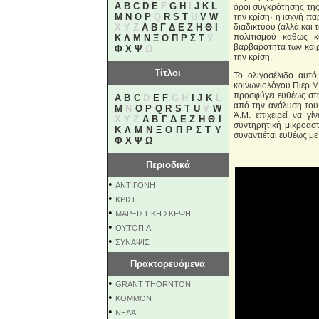
A
B
C
D
E
F
G
H
I
J
K
L
όροι συγκρότησης της
M
N
O
P
Q
R
S
T
U
V
W
την κρίση· η ισχνή π
X Y Z
Α
Β
Γ
Δ
Ε
Ζ
Η
Θ
Ι
διαδικτύου (αλλά και
πολιτισμού καθώς κ
Κ
Λ
Μ
Ν
Ξ
Ο
Π
Ρ
Σ
Τ
Υ
βαρβαρότητα των καιρ
Φ
Χ
Ψ
Ω
την κρίση.
Τίτλοι
Το ολιγοσέλιδο αυτό
κοινωνιολόγου Πιερ Μ
προσφύγει ευθέως στη 
A
B
C
D
E
F
G H
I
J
K
L
από την ανάλυση του 
M
N
O
P
Q
R
S
T
U
V
W
Ά.Μ. επιχειρεί να γί
X Y Z
Α
Β
Γ
Δ
Ε
Ζ
Η
Θ
Ι
συντηρητική μικροασ
Κ
Λ
Μ
Ν
Ξ
Ο
Π
Ρ
Σ
Τ
Υ
συναντιέται ευθέως με
Φ
Χ
Ψ
Ω
Περιοδικά
•
ΑΝΤΙΓΟΝΗ
•
ΚΡΙΣΗ
•
ΜΑΡΞΙΣΤΙΚΗ ΣΚΕΨΗ
•
ΟΥΤΟΠΙΑ
•
ΣΥΝΑΨΙΣ
Πρακτορευόμενα
•
GRANT THORNTON
•
KOMMON
•
NEΔΑ