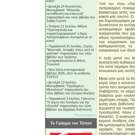
κοινό
Υπό τον τίτλο «Πε
•
Δευτέρα 24 Αυγούστου,
πεπερασμένη επικαιρό
Μονεμβασιά: "Μουσείο,
βασικότερες αιτίες τ
εκπαίδευση και κοινωνία"
κακού μας εαυτού. Ο 
παρουσίαση του νέου βιβλίου του
και δημοσιογράφος με 
Στάθη Γκότση
δυνατότητα να αντιλαμ
•
Τετάρτη 22 Ιουλίου, Αθήνα:
αντικειμενικών εφο
"Προπαγάνδα και
ανεξαρτησίας που χαρ
παραπληροφόρηση" ο Άρης
Χατζηστεφάνου συνομιλεί με το
είδους προκαταλήψεων
κοινό
των κομματικών ιε
καθημερινότητα, τη
•
Παρασκευή 31 Ιουλίου, Σύρος:
"Μουντιάλ, Ιστορίες πίσω από το
εναγκαλισμό των ιδεο
τρόπαιο" παρουσίαση του νέου
βιβλίου των Χρήστου
Η λοξή ματιά του Μ
Σωτηρακόπουλου & Φάνη
ανατρεπτική αυθαιρεσί
Τσοκανά
την κατά τεκμήριο δυ
•
Νέοι τίτλοι επιστημονικού
κοινωνικού μας συστή
βιβλίου 2026, από τις εκδόσεις
ΤΟΠΟΣ
Μέσα από αυτά τα δημ
•
Δευτέρα 13 Ιουλίου,
κύριο λόγο η κουλτού
Μονεμβασιά: "Προδομένο
τρόπο που αντιμετωπί
Μεσολόγγι" παρουσίαση του
διαβάζοντας τα κείμ
νέου βιβλίου του Σπύρου Αλεξίου
διακρίνω μιαν ολοκλ
•
Παρασκευή 3 Ιουλίου, Γιάννενα:
χειρότερες στιγμές. 
"Η τέχνη του πολέμου για την
κρίση είναι βαθύτατα
εξουσία" παρουσίαση του νέου
ξεχωριστή και ουσιαστ
βιβλίου του Δημήτρη Καλτσώνη
προσεγγίσεις πάνω 
Περισσότερα »
δεκαετίες. Ο αναγνώστ
κείμενο. Αντίθετα, όλ
Το Γράμμα του Τόπου
Με εμπνευσμένη διάθε
γκράφιτι, την απα
«αγανακτισμένων» και