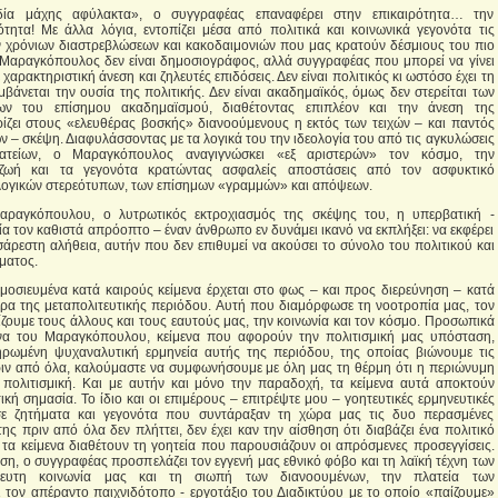
δία μάχης αφύλακτα», ο συγγραφέας επαναφέρει στην επικαιρότητα… την
τητα! Με άλλα λόγια, εντοπίζει μέσα από πολιτικά και κοινωνικά γεγονότα τις
ων χρόνιων διαστρεβλώσεων και κακοδαιμονιών που μας κρατούν δέσμιους του πιο
Μαραγκόπουλος δεν είναι δημοσιογράφος, αλλά συγγραφέας που μπορεί να γίνει
χαρακτηριστική άνεση και ζηλευτές επιδόσεις. Δεν είναι πολιτικός κι ωστόσο έχει τη
βάνεται την ουσία της πολιτικής. Δεν είναι ακαδημαϊκός, όμως δεν στερείται των
δίων του επίσημου ακαδημαϊσμού, διαθέτοντας επιπλέον και την άνεση της
ίζει στους «ελευθέρας βοσκής» διανοούμενους η εκτός των τειχών – και παντός
 – σκέψη. Διαφυλάσσοντας με τα λογικά του την ιδεολογία του από τις αγκυλώσεις
ρατείων, ο Μαραγκόπουλος αναγιγνώσκει «εξ αριστερών» τον κόσμο, την
 ζωή και τα γεγονότα κρατώντας ασφαλείς αποστάσεις από τον ασφυκτικό
λογικών στερεότυπων, των επίσημων «γραμμών» και απόψεων.
αραγκόπουλου, ο λυτρωτικός εκτροχιασμός της σκέψης του, η υπερβατική -
α τον καθιστά απρόοπτο – έναν άνθρωπο εν δυνάμει ικανό να εκπλήξει: να εκφέρει
σάρεστη αλήθεια, αυτήν που δεν επιθυμεί να ακούσει το σύνολο του πολιτικού και
ματος.
οσιευμένα κατά καιρούς κείμενα έρχεται στο φως – και προς διερεύνηση – κατά
ρα της μεταπολιτευτικής περιόδου. Αυτή που διαμόρφωσε τη νοοτροπία μας, τον
ζουμε τους άλλους και τους εαυτούς μας, την κοινωνία και τον κόσμο. Προσωπικά
ενα του Μαραγκόπουλου, κείμενα που αφορούν την πολιτισμική μας υπόσταση,
ηρωμένη ψυχαναλυτική ερμηνεία αυτής της περιόδου, της οποίας βιώνουμε τις
Πριν από όλα, καλούμαστε να συμφωνήσουμε με όλη μας τη θέρμη ότι η περιώνυμη
 πολιτισμική. Και με αυτήν και μόνο την παραδοχή, τα κείμενα αυτά αποκτούν
ική σημασία. Το ίδιο και οι επιμέρους – επιτρέψτε μου – γοητευτικές ερμηνευτικές
σε ζητήματα και γεγονότα που συντάραξαν τη χώρα μας τις δυο περασμένες
ης πριν από όλα δεν πλήττει, δεν έχει καν την αίσθηση ότι διαβάζει ένα πολιτικό
α τα κείμενα διαθέτουν τη γοητεία που παρουσιάζουν οι απρόσμενες προσεγγίσεις.
ση, ο συγγραφέας προσπελάζει τον εγγενή μας εθνικό φόβο και τη λαϊκή τέχνη των
ίδευτη κοινωνία μας και τη σιωπή των διανοουμένων, την πλατεία των
 τον απέραντο παιχνιδότοπο - εργοτάξιο του Διαδικτύου με το οποίο «παίζουμε»