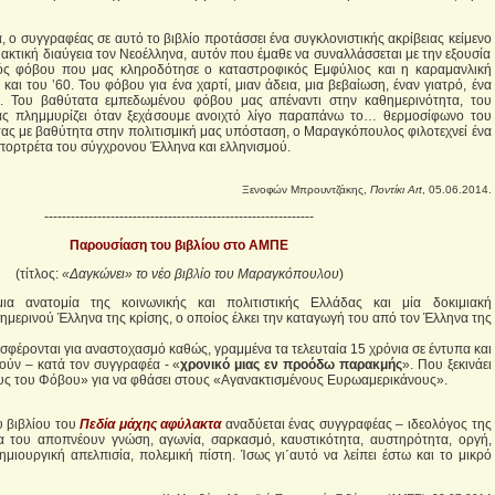
α, ο συγγραφέας σε αυτό το βιβλίο προτάσσει ένα συγκλονιστικής ακρίβειας κείμενο
ακτική διαύγεια τον Νεοέλληνα, αυτόν που έμαθε να συναλλάσσεται με την εξουσία
ός φόβου που μας κληροδότησε ο καταστροφικός Εμφύλιος και η καραμανλική
και του ’60. Του φόβου για ένα χαρτί, μιαν άδεια, μια βεβαίωση, έναν γιατρό, ένα
υ. Του βαθύτατα εμπεδωμένου φόβου μας απέναντι στην καθημερινότητα, του
ς πλημμυρίζει όταν ξεχάσουμε ανοιχτό λίγο παραπάνω το… θερμοσίφωνο του
ντας με βαθύτητα στην πολιτισμική μας υπόσταση, ο Μαραγκόπουλος φιλοτεχνεί ένα
πορτρέτα του σύγχρονου Έλληνα και ελληνισμού.
Ξενοφών Μπρουντζάκης,
Ποντίκι Art
, 05.06.2014.
-------------------------------------------------------------
Παρουσίαση του βιβλίου στο ΑΜΠΕ
(τίτλος:
«Δαγκώνει» το νέο βιβλίο του Μαραγκόπουλου
)
μια ανατομία της κοινωνικής και πολιτιστικής Ελλάδας και μία δοκιμιακή
ημερινού Έλληνα της κρίσης, ο οποίος έλκει την καταγωγή του από τον Έλληνα της
σφέρονται για αναστοχασμό καθώς, γραμμένα τα τελευταία 15 χρόνια σε έντυπα και
λούν – κατά τον συγγραφέα - «
χρονικό μιας εν προόδω παρακμής
». Που ξεκινάει
υς του Φόβου» για να φθάσει στους «Αγανακτισμένους Ευρωαμερικάνους».
υ βιβλίου του
Πεδία μάχης αφύλακτα
αναδύεται ένας συγγραφέας – ιδεολόγος της
α του αποπνέουν γνώση, αγωνία, σαρκασμό, καυστικότητα, αυστηρότητα, οργή,
ημιουργική απελπισία, πολεμική πίστη. Ίσως γι΄αυτό να λείπει έστω και το μικρό