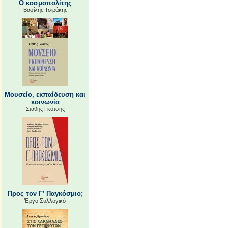
Ο κοσμοπολίτης
Βασίλης Τσιράκης
Μουσείο, εκπαίδευση και
κοινωνία
Στάθης Γκότσης
Προς τον Γ’ Παγκόσμιο;
Έργο Συλλογικό