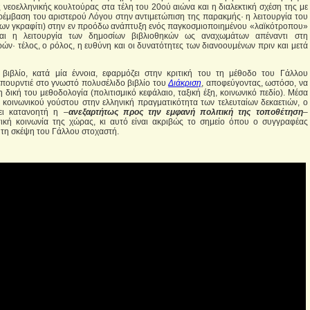
 νεοελληνικής κουλτούρας στα τέλη του 20ού αιώνα και η διαλεκτική σχέση της με
αρέμβαση του αριστερού Λόγου στην αντιμετώπιση της παρακμής· η λειτουργία του
 των γκραφίτι) στην εν προόδω ανάπτυξη ενός παγκοσμιοποιημένου «λαϊκότροπου»
αι η λειτουργία των δημοσίων βιβλιοθηκών ως αναχωμάτων απέναντι στη
ών· τέλος, ο ρόλος, η ευθύνη και οι δυνατότητες των διανοουμένων πριν και μετά
 βιβλίο, κατά μία έννοια, εφαρμόζει στην κριτική του τη μέθοδο του Γάλλου
πουρντιέ στο γνωστό πολυσέλιδο βιβλίο του
Διάκριση
, αποφεύγοντας, ωστόσο, να
δική του μεθοδολογία (πολιτισμικό κεφάλαιο, ταξική έξη, κοινωνικό πεδίο). Μέσα
κοινωνικού γούστου στην ελληνική πραγματικότητα των τελευταίων δεκαετιών, ο
νει κατανοητή η –
ανεξαρτήτως προς την εμφανή πολιτική της τοποθέτηση
–
τική κοινωνία της χώρας, κι αυτό είναι ακριβώς το σημείο όπου ο συγγραφέας
 τη σκέψη του Γάλλου στοχαστή.