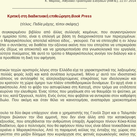
Κ. Μαρδάς,
Αθηναϊκό Πρακτορείο Ειδήσεων
(ΑΜΠΕ), 22.07.2014
-------------------------------------------------------------
Κριτική στη διαδικτυακή επιθεώρηση
Book Press
(τίτλος:
Πεδία μάχης, τόποι σκέψης
)
συγκεκριμένου βιβλίου από άλλες συλλογές κειμένων, που συγκεντρώνουν
ημερίσιο τύπο, είναι η επιλογή με βάση τη διαχρονικότητα των περιεχομένων.
ι ο Μαραγκόπουλος αποτελεί κάποιο είδος... γκουρού. Για να επιτευχθεί η εν λόγω
πει ο συντάκτης να διαθέτει την οξύνoια εκείνη που του επιτρέπει να υπερκεράσει
ός (δίχως να αποκοπεί) και να χρησιμοποιήσει στα γνωσιολογικά του εργαλεία,
υρύτητα πνεύματος. Με αυτό το τρόπο ο Μαραγκόπουλος ανοίγει τον διάλογο και ο
α προσθέσει τη δική του αφήγηση.
τικών τειχών αριστερός λόγος στην Ελλάδα είχε τα χαρακτηριστικά της λαξευμένης
 πολλές φορές λοξή και κατά συνέπεια λυτρωτική. Μόνο μ’ αυτό τον ιδιοστατικό
άποιος να αντιληφθεί τις αλληλοεξαρτώμενες επικράτειες των ιδεολογικών και
ου κρατούν τη χώρα όμηρο των πλέον οπισθιδρομικών δυνάμεων. Εν αρχή είναι ο
αγκόπουλο. Από το φόβο του αστυφύλακα στη Κατοχή, στον τρόμο για οτιδήποτε
ιευρύνει την ελευθερία. Ένας τόπος που μεγάλωσε στο να θαυμάζει το ψεύτικο, με
 του, κατά Όργουελ, πολίτη. Ενός όντος που φοβάται να αντικρίσει στον καθρέφτη
δωλο. Που ακόμη και όταν θέλει να καινοτομήσει, αναπαράγει χρεοκοπημένα
ουλο τα δύο άκρα υπάρχουν: είναι ο χρηματιστής της Γουόλ Στριτ και ο Ταλιμπάν
ότεροι βιώνουν την ίδια εμμονή, που δεν είναι άλλη από την κατακόρυφη
εξουσίας, που απεχθάνεται την ανθρώπινη ύπαρξη. Αμφότεροι πίνουν Κόκα-Κόλα
διαδίκτυο, άρα ο πολιτισμός που θα αφήσουν πίσω τους είναι άδεια τενεκεδάκια και
περαίνει ο Μαραγκόπουλος. Από τη παραμονή κιόλας της ένταξης της χώρας στο
γκύπτει στο μείζον δίλημμα που κυριάρχησε στις φετινές ευρωεκλογές: εκείνο της