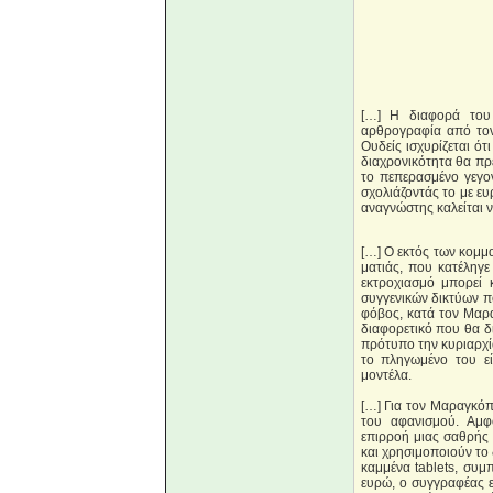
[…] Η διαφορά του 
αρθρογραφία από τον 
Ουδείς ισχυρίζεται ότ
διαχρονικότητα θα πρέ
το πεπερασμένο γεγον
σχολιάζοντάς το με ε
αναγνώστης καλείται ν
[…] Ο εκτός των κομμα
ματιάς, που κατέληγε
εκτροχιασμό μπορεί κ
συγγενικών δικτύων π
φόβος, κατά τον Μαρ
διαφορετικό που θα δ
πρότυπο την κυριαρχία
το πληγωμένο του εί
μοντέλα.
[…] Για τον Μαραγκόπ
του αφανισμού. Αμφ
επιρροή μιας σαθρής 
και χρησιμοποιούν το 
καμμένα tablets, συμ
ευρώ, ο συγγραφέας ε