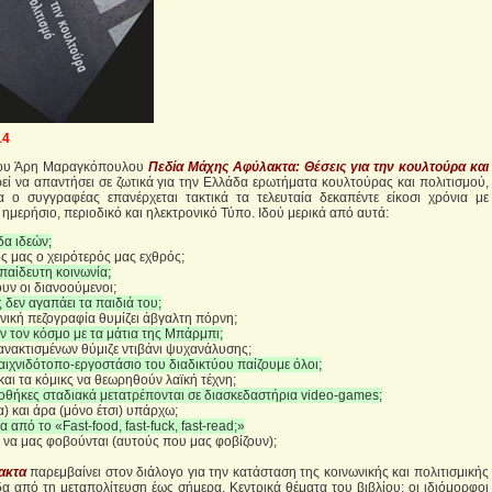
14
 του Άρη Μαραγκόπουλου
Πεδία Μάχης Αφύλακτα: Θέσεις για την κουλτούρα και
ιρεί να απαντήσει σε ζωτικά για την Ελλάδα ερωτήματα κουλτούρας και πολιτισμού,
 ο συγγραφέας επανέρχεται τακτικά τα τελευταία δεκαπέντε είκοσι χρόνια με
ημερήσιο, περιοδικό και ηλεκτρονικό Τύπο. Ιδού μερικά από αυτά:
δα ιδεών;
ς μας ο χειρότερός μας εχθρός;
απαίδευτη κοινωνία;
ουν οι διανοούμενοι;
 δεν αγαπάει τα παιδιά του;
ηνική πεζογραφία θυμίζει άβγαλτη πόρνη;
υν τον κόσμο με τα μάτια της Μπάρμπι;
γανακτισμένων θύμιζε ντιβάνι ψυχανάλυσης;
αιχνιδότοπο-εργοστάσιο του διαδικτύου παίζουμε όλοι;
αι τα κόμικς να θεωρηθούν λαϊκή τέχνη;
ιοθήκες σταδιακά μετατρέπονται σε διασκεδαστήρια video-games;
) και άρα (μόνο έτσι) υπάρχω;
 από το «Fast-food, fast-fuck, fast-read;»
 να μας φοβούνται (αυτούς που μας φοβίζουν);
ακτα
παρεμβαίνει στον διάλογο για την κατάσταση της κοινωνικής και πολιτισμικής
 από τη μεταπολίτευση έως σήμερα. Κεντρικά θέματα του βιβλίου: οι ιδιόμορφοι