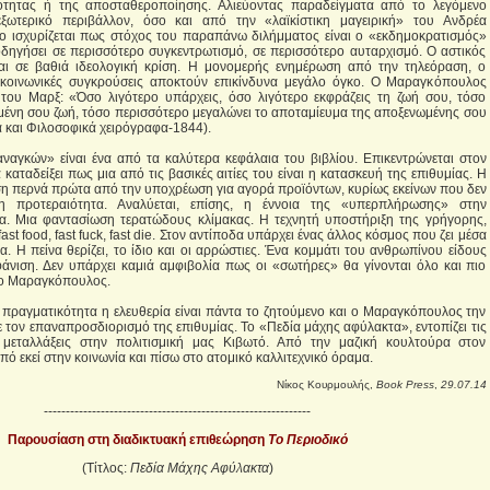
ότητας ή της αποσταθεροποίησης. Αλιεύοντας παραδείγματα από το λεγόμενο
εξωτερικό περιβάλλον, όσο και από την «λαϊκίστικη μαγειρική» του Ανδρέα
ο ισχυρίζεται πως στόχος του παραπάνω διλήμματος είναι ο «εκδημοκρατισμός»
ηγήσει σε περισσότερο συγκεντρωτισμό, σε περισσότερο αυταρχισμό. Ο αστικός
ται σε βαθιά ιδεολογική κρίση. Η μονομερής ενημέρωση από την τηλεόραση, ο
οκοινωνικές συγκρούσεις αποκτούν επικίνδυνα μεγάλο όγκο. Ο Μαραγκόπουλος
 του Μαρξ: «Όσο λιγότερο υπάρχεις, όσο λιγότερο εκφράζεις τη ζωή σου, τόσο
μένη σου ζωή, τόσο περισσότερο μεγαλώνει το αποταμίευμα της αποξενωμένης σου
 και Φιλοσοφικά χειρόγραφα-1844).
αγκών» είναι ένα από τα καλύτερα κεφάλαια του βιβλίου. Επικεντρώνεται στον
 καταδείξει πως μια από τις βασικές αιτίες του είναι η κατασκευή της επιθυμίας. Η
η περνά πρώτα από την υποχρέωση για αγορά προϊόντων, κυρίως εκείνων που δεν
η προτεραιότητα. Αναλύεται, επίσης, η έννοια της «υπερπλήρωσης» στην
ία. Μια φαντασίωση τερατώδους κλίμακας. Η τεχνητή υποστήριξη της γρήγορης,
ast food, fast fuck, fast die. Στον αντίποδα υπάρχει ένας άλλος κόσμος που ζει μέσα
μα. Η πείνα θερίζει, το ίδιο και οι αρρώστιες. Ένα κομμάτι του ανθρωπίνου είδους
φάνιση. Δεν υπάρχει καμιά αμφιβολία πως οι «σωτήρες» θα γίνονται όλο και πιο
ι ο Μαραγκόπουλος.
 πραγματικότητα η ελευθερία είναι πάντα το ζητούμενο και ο Μαραγκόπουλος την
 τον επαναπροσδιορισμό της επιθυμίας. Το «Πεδία μάχης αφύλακτα», εντοπίζει τις
ς μεταλλάξεις στην πολιτισμική μας Κιβωτό. Από την μαζική κουλτούρα στον
ό εκεί στην κοινωνία και πίσω στο ατομικό καλλιτεχνικό όραμα.
Νίκος Κουρμουλής,
Book Press
,
29.07.14
-------------------------------------------------------------
Παρουσίαση στη διαδικτυακή επιθεώρηση
Το Περιοδικό
(Τίτλος:
Πεδία Μάχης Αφύλακτα
)