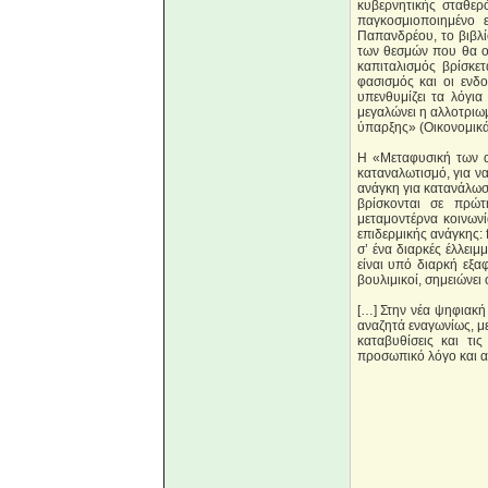
κυβερνητικής σταθερ
παγκοσμιοποιημένο 
Παπανδρέου, το βιβλί
των θεσμών που θα οδ
καπιταλισμός βρίσκε
φασισμός και οι ενδ
υπενθυμίζει τα λόγια
μεγαλώνει η αλλοτριω
ύπαρξης» (Οικονομικά
Η «Μεταφυσική των αν
καταναλωτισμό, για να
ανάγκη για κατανάλωσ
βρίσκονται σε πρώτ
μεταμοντέρνα κοινων
επιδερμικής ανάγκης: f
σ’ ένα διαρκές έλλειμ
είναι υπό διαρκή εξα
βουλιμικοί, σημειώνε
[…] Στην νέα ψηφιακή
αναζητά εναγωνίως, με
καταβυθίσεις και τι
προσωπικό λόγο και απ