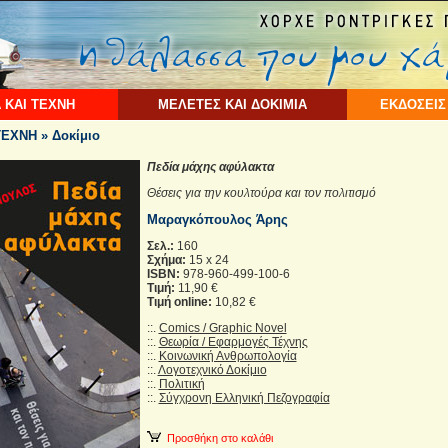
 ΚΑΙ ΤΕΧΝΗ
ΜΕΛΕΤΕΣ ΚΑΙ ΔΟΚΙΜΙΑ
ΕΚΔΟΣΕΙΣ
ΕΧΝΗ » Δοκίμιο
Πεδία μάχης αφύλακτα
Θέσεις για την κουλτούρα και τον πολιτισμό
Μαραγκόπουλος Άρης
Σελ.:
160
Σχήμα:
15 x 24
ISBN:
978-960-499-100-6
Τιμή:
11,90 €
Τιμή online:
10,82 €
::.
Comics / Graphic Novel
::.
Θεωρία / Εφαρμογές Τέχνης
::.
Κοινωνική Ανθρωπολογία
::.
Λογοτεχνικό Δοκίμιο
::.
Πολιτική
::.
Σύγχρονη Ελληνική Πεζογραφία
Προσθήκη στο καλάθι