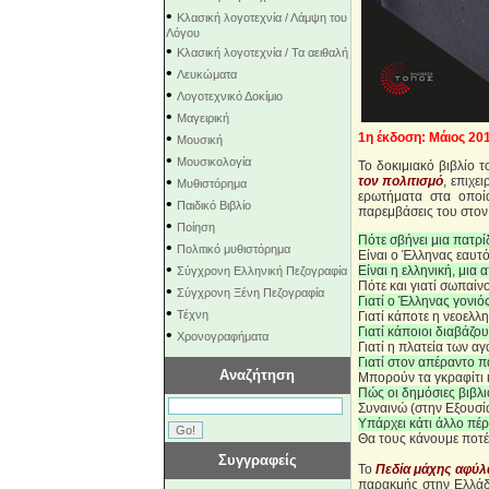
•
Κλασική λογοτεχνία / Λάμψη του
Λόγου
•
Κλασική λογοτεχνία / Τα αειθαλή
•
Λευκώματα
•
Λογοτεχνικό Δοκίμιο
•
Μαγειρική
•
1η έκδοση: Μάιος 20
Μουσική
•
Μουσικολογία
Το δοκιμιακό βιβλίο
•
τον πολιτισμό
, επιχε
Μυθιστόρημα
ερωτήματα στα οποία
•
Παιδικό Βιβλίο
παρεμβάσεις του στον 
•
Ποίηση
Πότε σβήνει μια πατρί
•
Πολιτικό μυθιστόρημα
Είναι ο Έλληνας εαυτό
•
Eίναι η ελληνική, μια 
Σύγχρονη Ελληνική Πεζογραφία
Πότε και γιατί σωπαίν
•
Σύγχρονη Ξένη Πεζογραφία
Γιατί ο Έλληνας γονιός
•
Τέχνη
Γιατί κάποτε η νεοελλ
Γιατί κάποιοι διαβάζο
•
Χρονογραφήματα
Γιατί η πλατεία των α
Γιατί στον απέραντο π
Αναζήτηση
Μπορούν τα γκραφίτι κ
Πώς οι δημόσιες βιβλ
Συναινώ (στην Εξουσία
Υπάρχει κάτι άλλο πέρα
Θα τους κάνουμε ποτέ
Συγγραφείς
Το
Πεδία μάχης αφύλ
παρακμής στην Ελλάδα