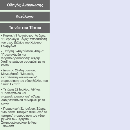
Οδηγός Ανάγνωσης
Κατάλογοι
Τα νέα του Τόπου
•
Κυριακή 9 Αυγούστου, Άνδρος:
"Ημερολόγιο Γάζας" παρουσίαση
του νέου βιβλίου του Χρίστου
Γεωργάλα
•
Τετάρτη 5 Αυγούστου, Αθήνα:
"Προπαγάνδα και
παραπληροφόρηση" ο Άρης
Χατζηστεφάνου συνομιλεί με το
κοινό
•
Δευτέρα 24 Αυγούστου,
Μονεμβασιά: "Μουσείο,
εκπαίδευση και κοινωνία"
παρουσίαση του νέου βιβλίου του
Στάθη Γκότση
•
Τετάρτη 22 Ιουλίου, Αθήνα:
"Προπαγάνδα και
παραπληροφόρηση" ο Άρης
Χατζηστεφάνου συνομιλεί με το
κοινό
•
Παρασκευή 31 Ιουλίου, Σύρος:
"Μουντιάλ, Ιστορίες πίσω από το
τρόπαιο" παρουσίαση του νέου
βιβλίου των Χρήστου
Σωτηρακόπουλου & Φάνη
Τσοκανά