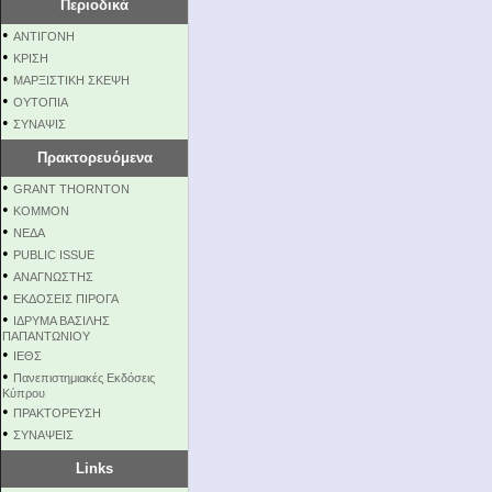
Περιοδικά
•
ΑΝΤΙΓΟΝΗ
•
ΚΡΙΣΗ
•
ΜΑΡΞΙΣΤΙΚΗ ΣΚΕΨΗ
•
ΟΥΤΟΠΙΑ
•
ΣΥΝΑΨΙΣ
Πρακτορευόμενα
•
GRANT THORNTON
•
KOMMON
•
NEΔΑ
•
PUBLIC ISSUE
•
ΑΝΑΓΝΩΣΤΗΣ
•
ΕΚΔΟΣΕΙΣ ΠΙΡΟΓΑ
•
ΙΔΡΥΜΑ ΒΑΣΙΛΗΣ
ΠΑΠΑΝΤΩΝΙΟΥ
•
ΙΕΘΣ
•
Πανεπιστημιακές Εκδόσεις
Κύπρου
•
ΠΡΑΚΤΟΡΕΥΣΗ
•
ΣΥΝΑΨΕΙΣ
Links