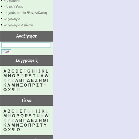
Ψυχιατρική
•
Ψυχική Υγεία
•
Ψυχοθεραπεία-Ψυχανάλυση
•
Ψυχολογία
•
Ψυχολογία & Δίκαιο
Αναζήτηση
Συγγραφείς
A
B
C
D
E
F
G
H
I
J
K
L
M
N
O
P
Q
R
S
T
U
V
W
X Y Z
Α
Β
Γ
Δ
Ε
Ζ
Η
Θ
Ι
Κ
Λ
Μ
Ν
Ξ
Ο
Π
Ρ
Σ
Τ
Υ
Φ
Χ
Ψ
Ω
Τίτλοι
A
B
C
D
E
F
G H
I
J
K
L
M
N
O
P
Q
R
S
T
U
V
W
X Y Z
Α
Β
Γ
Δ
Ε
Ζ
Η
Θ
Ι
Κ
Λ
Μ
Ν
Ξ
Ο
Π
Ρ
Σ
Τ
Υ
Φ
Χ
Ψ
Ω