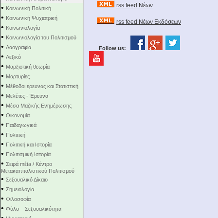
rss feed Νέων
•
Κοινωνική Πολιτική
•
Κοινωνική Ψυχιατρική
rss feed Νέων Εκδόσεων
•
Κοινωνιολογία
•
Κοινωνιολογία του Πολιτισμού
•
Λαογραφία
Follow us:
•
Λεξικό
•
Μαρξιστική θεωρία
•
Μαρτυρίες
•
Μέθοδοι έρευνας και Στατιστική
•
Μελέτες - Έρευνα
•
Μέσα Μαζικής Ενημέρωσης
•
Οικονομία
•
Παιδαγωγικά
•
Πολιτική
•
Πολιτική και Ιστορία
•
Πολιτισμική Ιστορία
•
Σειρά mέta / Κέντρο
Μετακαπιταλιστικού Πολιτισμού
•
Σεξουαλικό Δίκαιο
•
Σημειολογία
•
Φιλοσοφία
•
Φύλο – Σεξουαλικότητα
•