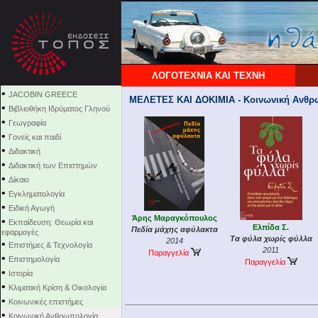
ΛΟΓΟΤΕΧΝΙΑ ΚΑΙ ΤΕΧΝΗ
•
JACOBIN GREECE
ΜΕΛΕΤΕΣ ΚΑΙ ΔΟΚΙΜΙΑ - Κοινωνική Ανθρ
•
Βιβλιοθήκη Ιδρύματος Γληνού
•
Γεωγραφία
•
Γονείς και παιδί
•
Διδακτική
•
Διδακτική των Επιστημών
•
Δίκαιο
•
Εγκληματολογία
•
Ειδική Αγωγή
Άρης Μαραγκόπουλος
•
Εκπαίδευση: Θεωρία και
Ελπίδα Σ.
Πεδία μάχης αφύλακτα
εφαρμογές
Τα φύλα χωρίς φύλλα
2014
•
Επιστήμες & Τεχνολογία
2011
Παραγγελία
•
Επιστημολογία
Παραγγελία
•
Ιστορία
•
Κλιματική Κρίση & Οικολογία
•
Κοινωνικές επιστήμες
•
Κοινωνική Ανθρωπολογία