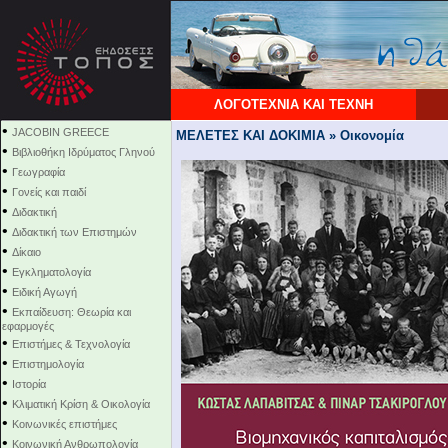
ΛΟΓΟΤΕΧΝΙΑ ΚΑΙ ΤΕΧΝΗ
•
JACOBIN GREECE
ΜΕΛΕΤΕΣ ΚΑΙ ΔΟΚΙΜΙΑ » Οικονομία
•
Βιβλιοθήκη Ιδρύματος Γληνού
•
Γεωγραφία
•
Γονείς και παιδί
•
Διδακτική
•
Διδακτική των Επιστημών
•
Δίκαιο
•
Εγκληματολογία
•
Ειδική Αγωγή
•
Εκπαίδευση: Θεωρία και
εφαρμογές
•
Επιστήμες & Τεχνολογία
•
Επιστημολογία
•
Ιστορία
•
Κλιματική Κρίση & Οικολογία
•
Κοινωνικές επιστήμες
•
Κοινωνική Ανθρωπολογία