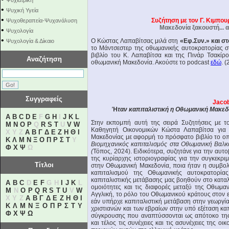
Ψυχιατρική
•
Ψυχική Υγεία
•
Συζήτηση με τον Γ. Κιμπο
Ψυχοθεραπεία-Ψυχανάλυση
Μακεδονία ξακουστή... α
•
Ψυχολογία
•
Ο Κώστας Λαπαβίτσας μιλά στη
«Εφ.Συν.» και σ
Ψυχολογία & Δίκαιο
το Μάντσεστερ της οθωμανικής αυτοκρατορίας σ
βιβλίο του Κ. Λαπαβίτσα και της Πινάρ Τσακίρ
Αναζήτηση
οθωμανική Μακεδονία. Ακούστε το podcast
εδώ
. 
Συγγραφείς
Jacob
Ή
ταν καπιταλιστική η Οθωμανική Μακεδ
A
B
C
D
E
F
G
H
I
J
K
L
Στην εκπομπή αυτή της σειρά Συζητήσεις με τ
M
N
O
P
Q
R
S
T
U
V
W
Καθηγητή Οικονομικών Κώστα Λαπαβίτσα για 
X Y Z
Α
Β
Γ
Δ
Ε
Ζ
Η
Θ
Ι
Μακεδονίας με αφορμή το πρόσφατο βιβλίο το οπ
Κ
Λ
Μ
Ν
Ξ
Ο
Π
Ρ
Σ
Τ
Υ
Βιομηχανικός καπιταλισμός στα Οθωμανική Βαλκά
Φ
Χ
Ψ
Ω
(
Τόπος, 2024). Ειδικότερα, συζητάνε για την αυ
της κυρίαρχης ιστοριογραφίας για την συγκεκριμ
Τίτλοι
στην Οθωμανική Μακεδονία, ποια ήταν η συμβο
καπιταλισμού της Οθωμανικής αυτοκρατορίας,
καπιταλιστικής μετάβασης μας βοηθούν στο καταλ
A
B
C
D
E
F
G H
I
J
K
L
ομοιότητες και τις διαφορές μεταξύ της Οθωμαν
M
N
O
P
Q
R
S
T
U
V
W
Αγγλική, το ρόλο του Οθωμανικού κράτους στον ε
X Y Z
Α
Β
Γ
Δ
Ε
Ζ
Η
Θ
Ι
εάν υπήρχε καπιταλιστική μετάβαση στην γεωργί
Κ
Λ
Μ
Ν
Ξ
Ο
Π
Ρ
Σ
Τ
Υ
χριστιανών και των εβραίων στην υπό εξέταση καπ
Φ
Χ
Ψ
Ω
σύγκρουσης που αναπτύσσονται ως απότοκο της
και τέλος τις συνέχειες και τις ασυνέχειες της 