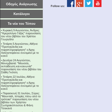
Οδηγός Ανάγνωσης
Follow us:
Κατάλογοι
Τα νέα του Τόπου
•
Κυριακή 9 Αυγούστου, Άνδρος:
"Ημερολόγιο Γάζας" παρουσίαση
του νέου βιβλίου του Χρίστου
Γεωργάλα
•
Τετάρτη 5 Αυγούστου, Αθήνα:
"Προπαγάνδα και
παραπληροφόρηση" ο Άρης
Χατζηστεφάνου συνομιλεί με το
κοινό
•
Δευτέρα 24 Αυγούστου,
Μονεμβασιά: "Μουσείο,
εκπαίδευση και κοινωνία"
παρουσίαση του νέου βιβλίου του
Στάθη Γκότση
•
Τετάρτη 22 Ιουλίου, Αθήνα:
"Προπαγάνδα και
παραπληροφόρηση" ο Άρης
Χατζηστεφάνου συνομιλεί με το
κοινό
•
Παρασκευή 31 Ιουλίου, Σύρος:
"Μουντιάλ, Ιστορίες πίσω από το
τρόπαιο" παρουσίαση του νέου
βιβλίου των Χρήστου
Σωτηρακόπουλου & Φάνη
Τσοκανά