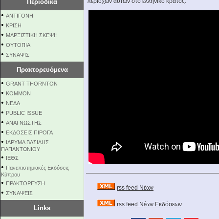
περιοχών αυτών στο ελληνικό κράτος.
Περιοδικά
•
ΑΝΤΙΓΟΝΗ
•
ΚΡΙΣΗ
•
ΜΑΡΞΙΣΤΙΚΗ ΣΚΕΨΗ
•
ΟΥΤΟΠΙΑ
•
ΣΥΝΑΨΙΣ
Πρακτορευόμενα
•
GRANT THORNTON
•
KOMMON
•
NEΔΑ
•
PUBLIC ISSUE
•
ΑΝΑΓΝΩΣΤΗΣ
•
ΕΚΔΟΣΕΙΣ ΠΙΡΟΓΑ
•
ΙΔΡΥΜΑ ΒΑΣΙΛΗΣ
ΠΑΠΑΝΤΩΝΙΟΥ
•
ΙΕΘΣ
•
Πανεπιστημιακές Εκδόσεις
Κύπρου
•
ΠΡΑΚΤΟΡΕΥΣΗ
rss feed Νέων
•
ΣΥΝΑΨΕΙΣ
rss feed Νέων Εκδόσεων
Links