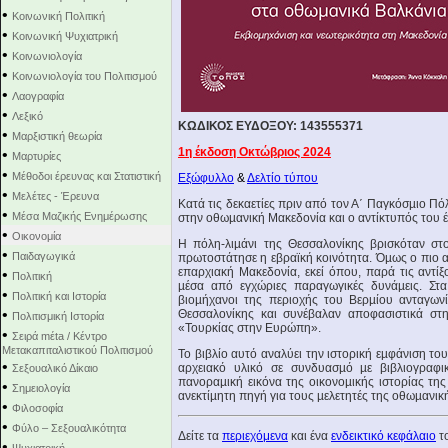
•
Κοινωνική Πολιτική
•
Κοινωνική Ψυχιατρική
•
Κοινωνιολογία
•
Κοινωνιολογία του Πολιτισμού
•
Λαογραφία
•
Λεξικό
ΚΩΔΙΚΟΣ ΕΥΔΟΞΟΥ: 143555371
•
Μαρξιστική θεωρία
1η έκδοση Οκτώβριος 2024
•
Μαρτυρίες
•
Μέθοδοι έρευνας και Στατιστική
Εξώφυλλο
&
Δελτίο τύπου
•
Μελέτες - Έρευνα
Κατά τις δεκαετίες πριν από τον Α΄ Παγκόσµιο Πό
•
Μέσα Μαζικής Ενημέρωσης
στην οθωµανική Μακεδονία και ο αντίκτυπός του έγ
•
Οικονομία
Η πόλη-λιµάνι της Θεσσαλονίκης βρισκόταν στ
•
Παιδαγωγικά
πρωτοστάτησε η εβραϊκή κοινότητα. Όµως ο πιο α
επαρχιακή Μακεδονία, εκεί όπου, παρά τις αντί
•
Πολιτική
µέσα από εγχώριες παραγωγικές δυνάµεις. Στα
•
Πολιτική και Ιστορία
βιοµήχανοι της περιοχής του Βερµίου ανταγωνί
•
Θεσσαλονίκης και συνέβαλαν αποφασιστικά στη
Πολιτισμική Ιστορία
«Τουρκίας στην Ευρώπη».
•
Σειρά mέta / Κέντρο
Μετακαπιταλιστικού Πολιτισμού
Το βιβλίο αυτό αναλύει την ιστορική εµφάνιση τ
•
αρχειακό υλικό σε συνδυασµό µε βιβλιογραφικ
Σεξουαλικό Δίκαιο
πανοραµική εικόνα της οικονοµικής ιστορίας τη
•
Σημειολογία
ανεκτίµητη πηγή για τους µελετητές της οθωµανική
•
Φιλοσοφία
•
Φύλο – Σεξουαλικότητα
Δείτε τα
περιεχόμενα
και ένα
ενδεικτικό κεφάλαιο
το
•