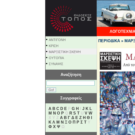
ΛΟΓΟΤΕΧΝΙΑ
•
ΑΝΤΙΓΟΝΗ
ΠΕΡΙΟΔΙΚΑ » ΜΑΡ
•
ΚΡΙΣΗ
•
ΜΑΡΞΙΣΤΙΚΗ ΣΚΕΨΗ
•
ΟΥΤΟΠΙΑ
•
ΣΥΝΑΨΙΣ
Αναζήτηση
Συγγραφείς
A
B
C
D
E
F
G
H
I
J
K
L
M
N
O
P
Q
R
S
T
U
V
W
X Y Z
Α
Β
Γ
Δ
Ε
Ζ
Η
Θ
Ι
Κ
Λ
Μ
Ν
Ξ
Ο
Π
Ρ
Σ
Τ
Υ
Φ
Χ
Ψ
Ω