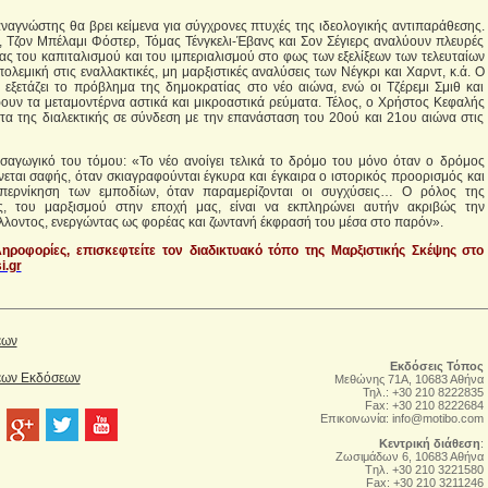
αναγνώστης θα βρει κείμενα για σύγχρονες πτυχές της ιδεολογικής αντιπαράθεσης.
 Τζον Μπέλαμι Φόστερ, Τόμας Τένγκελι-Έβανς και Σον Σέγιερς αναλύουν πλευρές
ας του καπιταλισμού και του ιμπεριαλισμού στο φως των εξελίξεων των τελευταίων
ολεμική στις εναλλακτικές, μη μαρξιστικές αναλύσεις των Νέγκρι και Χαρντ, κ.ά. Ο
ξετάζει το πρόβλημα της δημοκρατίας στο νέο αιώνα, ενώ οι Τζέρεμι Σμιθ και
ρουν τα μεταμοντέρνα αστικά και μικροαστικά ρεύματα. Τέλος, ο Χρήστος Κεφαλής
ατα της διαλεκτικής σε σύνδεση με την επανάσταση του 20ού και 21ου αιώνα στις
ισαγωγικό του τόμου: «Το νέο ανοίγει τελικά το δρόμο του μόνο όταν ο δρόμος
ίνεται σαφής, όταν σκιαγραφούνται έγκυρα και έγκαιρα ο ιστορικός προορισμός και
υπερνίκηση των εμποδίων, όταν παραμερίζονται οι συγχύσεις… Ο ρόλος της
, του μαρξισμού στην εποχή μας, είναι να εκπληρώνει αυτήν ακριβώς την
λλοντος, ενεργώντας ως φορέας και ζωντανή έκφρασή του μέσα στο παρόν».
ηροφορίες, επισκεφτείτε τον διαδικτυακό τόπο της Μαρξιστικής Σκέψης στο
i.gr
έων
Εκδόσεις Τόπος
Νέων Εκδόσεων
Μεθώνης 71Α, 10683 Αθήνα
Τηλ.: +30 210 8222835
Fax: +30 210 8222684
Επικοινωνία:
info@motibo.com
Κεντρική διάθεση
:
Zωσιμάδων 6, 10683 Αθήνα
Tηλ. +30 210 3221580
Fax: +30 210 3211246