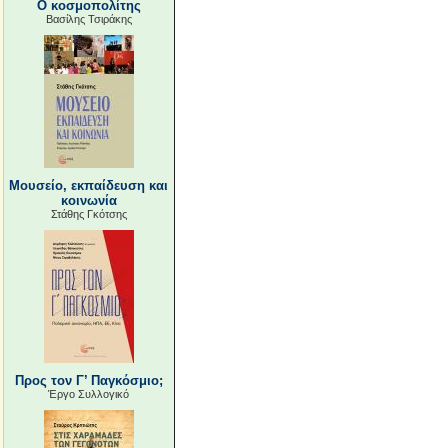
Ο κοσμοπολίτης
Βασίλης Τσιράκης
Μουσείο, εκπαίδευση και
κοινωνία
Στάθης Γκότσης
Προς τον Γ’ Παγκόσμιο;
Έργο Συλλογικό