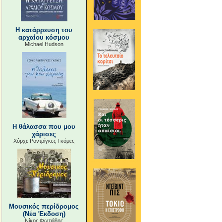
Η κατάρρευση του
αρχαίου κόσμου
Michael Hudson
Η θάλασσα που μου
χάρισες
Χόρχε Ροντρίγκες Γκόμες
Μουσικός περίδρομος
(Νέα Έκδοση)
Νίκος Φωτιάδης