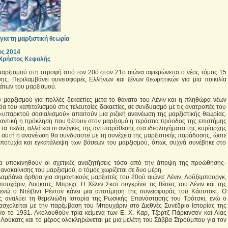
για τη μαρξιστική θεωρία
ος 2014
 Χρήστος Κεφαλής
αρξισμού στη στροφή από τον 20ό στον 21ο αιώνα αφιερώνεται ο νέος τόμος 15
ης. Περιλαμβάνει συνεισφορές Ελλήνων και ξένων θεωρητικών για μια ποικιλία
άτων του μαρξισμού.
μαρξισμού για πολλές δεκαετίες μετά το θάνατο του Λένιν και η πληθώρα νέων
α του καπιταλισμού στις τελευταίες δεκαετίες, σε συνδυασμό με τις ανατροπές του
«υπαρκτού σοσιαλισμού» απαιτούν μια ριζική ανανέωση της μαρξιστικής θεωρίας.
ημαντική η πρόκληση που θέτουν στον μαρξισμό η τεράστια πρόοδος της επιστήμης
 τα πεδία, αλλά και οι ανάγκες της αντιπαράθεσης στα ιδεολογήματα της κυρίαρχης
 αυτή η ανανέωση θα συνδυαστεί με τη συνέχεια της μαρξιστικής παράδοσης, ώστε
αποτυχία και εγκατάλειψη των βάσεων του μαρξισμού, όπως συχνά συνέβηκε στο
α υποκινηθούν οι σχετικές αναζητήσεις τόσο από την άποψη της προώθησης-
 ανακαίνισης του μαρξισμού, ο τόμος χωρίζεται σε δυο μέρη.
αμβάνει άρθρα για σημαντικούς μαρξιστές του 20ού αιώνα: Λένιν, Λούξεμπουργκ,
πουχάριν, Λούκατς, Μπρεχτ. Η Χέλεν Σκοτ συγκρίνει τις θέσεις του Λένιν και της
ενώ ο Ντέιβιντ Ρέντον κάνει μια αποτίμηση της συνεισφοράς του Κάουτσκι. Ο
ς αναλύει τη θεμελιώδη Ιστορία της Ρωσικής Επανάστασης του Τρότσκι, ενώ ο
σχολείται με την παρέμβαση του Μπουχάριν στο Διεθνές Συνέδριο Ιστορίας της
ο το 1931. Ακολουθούν τρία κείμενα των Ε. Χ. Καρ, Τζορτζ Πάρκινσον και Λίας
 Λούκατς και το μέρος ολοκληρώνεται με μια μελέτη του Σάββα Στρούμπου για τον