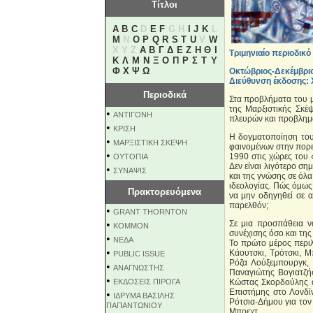
Τίτλοι
A
B
C
D
E
F
G H
I
J
K
L
M
N
O
P
Q
R
S
T
U
V
W
X Y Z
Α
Β
Γ
Δ
Ε
Ζ
Η
Θ
Ι
Τριμηνιαίο περιοδικό 
Κ
Λ
Μ
Ν
Ξ
Ο
Π
Ρ
Σ
Τ
Υ
Φ
Χ
Ψ
Ω
Οκτώβριος-Δεκέμβρι
Διεύθυνση έκδοσης:
Περιοδικά
Στα προβλήματα του μ
της Μαρξιστικής Σκέψ
•
ΑΝΤΙΓΟΝΗ
πλευρών και προβλημ
•
ΚΡΙΣΗ
Η δογματοποίηση του 
•
ΜΑΡΞΙΣΤΙΚΗ ΣΚΕΨΗ
φαινομένων στην πορεί
•
1990 στις χώρες του 
ΟΥΤΟΠΙΑ
Δεν είναι λιγότερο σ
•
ΣΥΝΑΨΙΣ
και της γνώσης σε όλα
ιδεολογίας. Πώς όμως
Πρακτορευόμενα
να μην οδηγηθεί σε 
παρελθόν;
•
GRANT THORNTON
•
Σε μια προσπάθεια ν
KOMMON
συνέχισης όσο και της
•
NEΔΑ
Το πρώτο μέρος περιλ
•
Κάουτσκι, Τρότσκι, Μ
PUBLIC ISSUE
Ρόζα Λούξεμπουργκ, 
•
ΑΝΑΓΝΩΣΤΗΣ
Παναγιώτης Βογιατζή
•
ΕΚΔΟΣΕΙΣ ΠΙΡΟΓΑ
Κώστας Σκορδούλης α
Επιστήμης στο Λονδίν
•
ΙΔΡΥΜΑ ΒΑΣΙΛΗΣ
Ρότσια-Δήμου για τον
ΠΑΠΑΝΤΩΝΙΟΥ
Μπρεχτ.