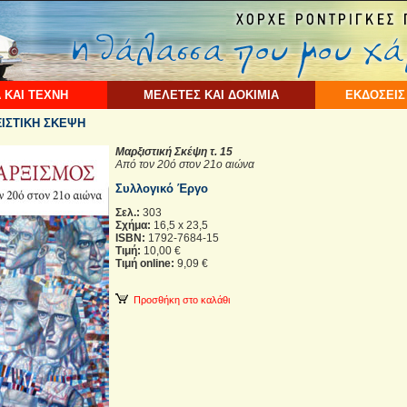
 ΚΑΙ ΤΕΧΝΗ
ΜΕΛΕΤΕΣ ΚΑΙ ΔΟΚΙΜΙΑ
ΕΚΔΟΣΕΙΣ
ΞΙΣΤΙΚΗ ΣΚΕΨΗ
Μαρξιστική Σκέψη τ. 15
Από τον 20ό στον 21ο αιώνα
Συλλογικό Έργο
Σελ.:
303
Σχήμα:
16,5 x 23,5
ISBN:
1792-7684-15
Τιμή:
10,00 €
Τιμή online:
9,09 €
Προσθήκη στο καλάθι