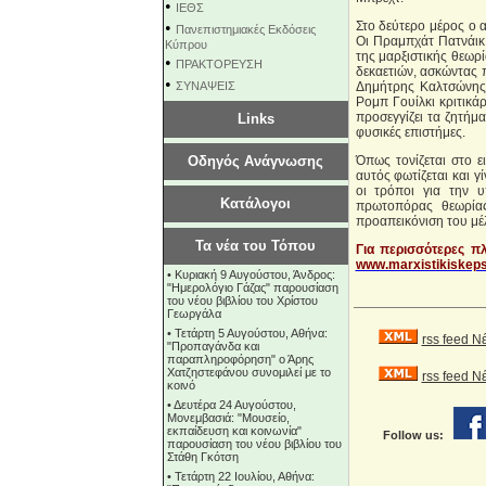
•
ΙΕΘΣ
•
Στο δεύτερο μέρος ο 
Πανεπιστημιακές Εκδόσεις
Οι Πραμπχάτ Πατνάικ,
Κύπρου
της μαρξιστικής θεωρί
•
ΠΡΑΚΤΟΡΕΥΣΗ
δεκαετιών, ασκώντας π
•
ΣΥΝΑΨΕΙΣ
Δημήτρης Καλτσώνης ε
Ρομπ Γουίλκι κριτικά
προσεγγίζει τα ζητήμ
Links
φυσικές επιστήμες.
Οδηγός Ανάγνωσης
Όπως τονίζεται στο ε
αυτός φωτίζεται και γ
οι τρόποι για την 
Κατάλογοι
πρωτοπόρας θεωρίας
προαπεικόνιση του μέ
Τα νέα του Τόπου
Για περισσότερες πλ
www.marxistikiskeps
•
Κυριακή 9 Αυγούστου, Άνδρος:
"Ημερολόγιο Γάζας" παρουσίαση
του νέου βιβλίου του Χρίστου
Γεωργάλα
•
Τετάρτη 5 Αυγούστου, Αθήνα:
rss feed Ν
"Προπαγάνδα και
παραπληροφόρηση" ο Άρης
Χατζηστεφάνου συνομιλεί με το
rss feed 
κοινό
•
Δευτέρα 24 Αυγούστου,
Μονεμβασιά: "Μουσείο,
εκπαίδευση και κοινωνία"
Follow us:
παρουσίαση του νέου βιβλίου του
Στάθη Γκότση
•
Τετάρτη 22 Ιουλίου, Αθήνα: