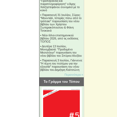
"Προπαγάνδα και
παραπληροφόρηση" ο Άρης
Χατζηστεφάνου συνομιλεί με το
κοινό
•
Παρασκευή 31 Ιουλίου, Σύρος:
"Μουντιάλ, Ιστορίες πίσω από το
τρόπαιο" παρουσίαση του νέου
βιβλίου των Χρήστου
Σωτηρακόπουλου & Φάνη
Τσοκανά
•
Νέοι τίτλοι επιστημονικού
βιβλίου 2026, από τις εκδόσεις
ΤΟΠΟΣ
•
Δευτέρα 13 Ιουλίου,
Μονεμβασιά: "Προδομένο
Μεσολόγγι" παρουσίαση του
νέου βιβλίου του Σπύρου Αλεξίου
•
Παρασκευή 3 Ιουλίου, Γιάννενα:
"Η τέχνη του πολέμου για την
εξουσία" παρουσίαση του νέου
βιβλίου του Δημήτρη Καλτσώνη
Περισσότερα »
Το Γράμμα του Τόπου