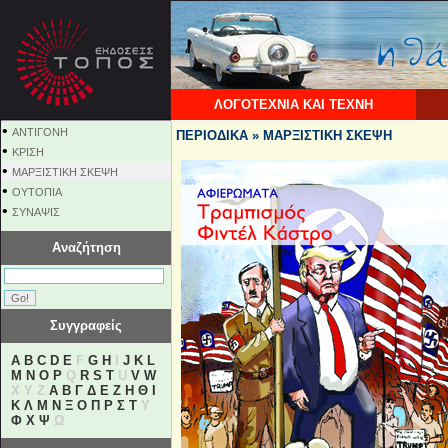
ΛΟΓΟΤΕΧΝΙΑ ΚΑΙ ΤΕΧΝΗ
•
ΑΝΤΙΓΟΝΗ
ΠΕΡΙΟΔΙΚΑ » ΜΑΡΞΙΣΤΙΚΗ ΣΚΕΨΗ
•
ΚΡΙΣΗ
•
ΜΑΡΞΙΣΤΙΚΗ ΣΚΕΨΗ
•
ΟΥΤΟΠΙΑ
•
ΣΥΝΑΨΙΣ
Αναζήτηση
Συγγραφείς
A
B
C
D
E
F
G
H
I
J
K
L
M
N
O
P
Q
R
S
T
U
V
W
X Y Z
Α
Β
Γ
Δ
Ε
Ζ
Η
Θ
Ι
Κ
Λ
Μ
Ν
Ξ
Ο
Π
Ρ
Σ
Τ
Υ
Φ
Χ
Ψ
Ω