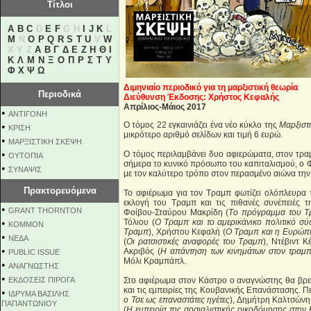
Τίτλοι
A
B
C
D
E
F
G H
I
J
K
L
M
N
O
P
Q
R
S
T
U
V
W
X Y Z
Α
Β
Γ
Δ
Ε
Ζ
Η
Θ
Ι
Κ
Λ
Μ
Ν
Ξ
Ο
Π
Ρ
Σ
Τ
Υ
Φ
Χ
Ψ
Ω
Διμηνιαίο περιοδικό για τη μαρξιστική θεωρία
Περιοδικά
Διεύθυνση Έκδοσης: Χρήστος Κεφαλής
Απρίλιος-Μάιος 2017
•
ΑΝΤΙΓΟΝΗ
Ο τόμος 22 εγκαινιάζει ένα νέο κύκλο της
Μαρξιστ
•
ΚΡΙΣΗ
μικρότερο αριθμό σελίδων και τιμή 6 ευρώ.
•
ΜΑΡΞΙΣΤΙΚΗ ΣΚΕΨΗ
•
Ο τόμος περιλαμβάνει δυο αφιερώματα, στον τρα
ΟΥΤΟΠΙΑ
σήμερα το κυνικό πρόσωπο του καπιταλισμού, ο 
•
ΣΥΝΑΨΙΣ
με τον καλύτερο τρόπο στον περασμένο αιώνα τη
Πρακτορευόμενα
Το αφιέρωμα για τον Τραμπ φωτίζει ολόπλευρα τ
εκλογή του Τραμπ και τις πιθανές συνέπειές τ
•
GRANT THORNTON
Φοίβου-Σταύρου Μακρίδη (
Tο πρόγραμμα του Τ
•
Τόλιου (
Ο Τραμπ και το αμερικάνικο πολιτικό σύ
KOMMON
Τραμπ
), Χρήστου Κεφαλή (
Ο Τραμπ και η Ευρώπ
•
NEΔΑ
(
Οι ρατσιστικές αναφορές του Τραμπ
), Ντέβιντ Κ
•
Ακριβός (
Η απάντηση των κινημάτων στον τραμπ
PUBLIC ISSUE
Μόλι Κραμπάπλ.
•
ΑΝΑΓΝΩΣΤΗΣ
•
ΕΚΔΟΣΕΙΣ ΠΙΡΟΓΑ
Στο αφιέρωμα στον Κάστρο ο αναγνώστης θα βρει 
και τις εμπειρίες της Κουβανικής Επανάστασης. 
•
ΙΔΡΥΜΑ ΒΑΣΙΛΗΣ
ο Τσε ως επαναστάτες ηγέτες
), Δημήτρη Καλτσώνη
ΠΑΠΑΝΤΩΝΙΟΥ
(
Η εμπειρία της σοσιαλιστικής οικοδόμησης στην