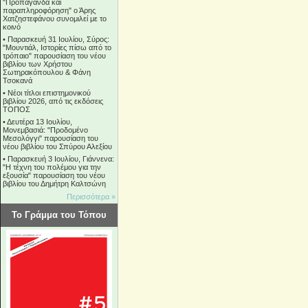
"Προπαγάνδα και
παραπληροφόρηση" ο Άρης
Χατζηστεφάνου συνομιλεί με το
κοινό
•
Παρασκευή 31 Ιουλίου, Σύρος:
"Μουντιάλ, Ιστορίες πίσω από το
τρόπαιο" παρουσίαση του νέου
βιβλίου των Χρήστου
Σωτηρακόπουλου & Φάνη
Τσοκανά
•
Νέοι τίτλοι επιστημονικού
βιβλίου 2026, από τις εκδόσεις
ΤΟΠΟΣ
•
Δευτέρα 13 Ιουλίου,
Μονεμβασιά: "Προδομένο
Μεσολόγγι" παρουσίαση του
νέου βιβλίου του Σπύρου Αλεξίου
•
Παρασκευή 3 Ιουλίου, Γιάννενα:
"Η τέχνη του πολέμου για την
εξουσία" παρουσίαση του νέου
βιβλίου του Δημήτρη Καλτσώνη
Περισσότερα »
Το Γράμμα του Τόπου