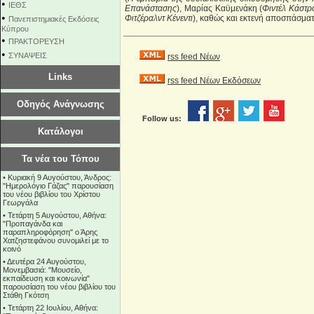
•
ΙΕΘΣ
Επανάστασης
), Μαρίας Καϋμενάκη (
Φιντέλ Κάστρ
•
Φιτζέραλντ Κένεντι
), καθώς και εκτενή αποσπάσματ
Πανεπιστημιακές Εκδόσεις
Κύπρου
•
ΠΡΑΚΤΟΡΕΥΣΗ
•
ΣΥΝΑΨΕΙΣ
rss feed Νέων
Links
rss feed Νέων Εκδόσεων
Οδηγός Ανάγνωσης
Follow us:
Κατάλογοι
Τα νέα του Τόπου
•
Κυριακή 9 Αυγούστου, Άνδρος:
"Ημερολόγιο Γάζας" παρουσίαση
του νέου βιβλίου του Χρίστου
Γεωργάλα
•
Τετάρτη 5 Αυγούστου, Αθήνα:
"Προπαγάνδα και
παραπληροφόρηση" ο Άρης
Χατζηστεφάνου συνομιλεί με το
κοινό
•
Δευτέρα 24 Αυγούστου,
Μονεμβασιά: "Μουσείο,
εκπαίδευση και κοινωνία"
παρουσίαση του νέου βιβλίου του
Στάθη Γκότση
•
Τετάρτη 22 Ιουλίου, Αθήνα: