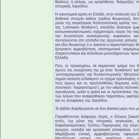
Badiou), ή αλλιώς, ως εμπρόθετης ‘διάρρηξης’ που
ιστορικής περιόδου.
Η οικονομική κρίση εν Ελλάδι, στην ανάλυση του
διεθνικό στοιχείο καθώς (ορθώς θεωρούμε), δ
ροών της παγκόσμιας Καπιταλιστικής κρίσης το
της ‘Lehmann Brothers‘), αποδίδει ιδιαίτερη έ
κοινωνικοοικονομικός σχηματισμός κύρια την πε
την δυνατότητα συσσώρευσης κεφαλαίου και
συντελούνται στο επίπεδο της άρχουσας αστικής 
και εδώ θεωρούμε ό,τι έγκειται η σημαντικότερη 
έμπρακτη αμφισβήτηση, επιστημονικά τεκμηριω
στερεοτυπικών και απλοϊκών-μονοσήμαντων προσε
Ελλάδα.
Που, εν προκειμένω, σε σημαντικό τμήμα του 
όρους της συσχέτισης της με έναν ‘δυσκίνητο’ και
‘αντιπαραγωγικής’ και ‘δυσλειτουργικής’ Μεταπολ
σημείο κατέστη ευδιάκριτο το σχήμα πρόσληψης 
τους όρους και τις προϋποθέσεις δόμησης ενός
πολιτικού ‘παρασιτισμού’), με την αθρόα πολιτικ
προσέγγιση, ωσάν η κρίση και οι προεκτάσεις της
των λόγων που αναφέρθηκαν παραπάνω, αφετέρο
και τις αντιφάσεις της περιόδου.
Το βιβλίο διαρθρώνεται σε δύο βασικά μέρη που μ
Παραθέτοντας διάφορες πηγές, ο Σπύρος Σακελλ
εντός, όχι μόνο της ιστορικής συγκυρίας,
Κεφαλαιοκρατικός Τρόπος Παραγωγής της τελευτα
αγορών, ευελιξία και εργασιακή επισφάλεια, ό,
Μαρξίζουσα οπτική, αμφισβητώντας ‘αφηγήσε
Μαρξίζουσα οπτική στα κεφάλαια που ανα