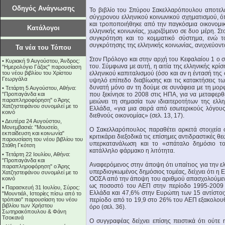
Οδηγός Ανάγνωσης
Το βιβλίο του Σπύρου Σακελλαρόπουλου αποτελε
σύγχρονου ελληνικού κοινωνικού σχηματισμού, όπ
και τροποποιήθηκε από την παγκόσμια οικονομική 
Κατάλογοι
ελληνικής κοινωνίας, χωριζόμενο σε δυο μέρη. Στο
συγκρότηση και το κομματικό σύστημα, ενώ το
συγκρότησης της ελληνικής κοινωνίας, ανιχνεύοντ
Τα νέα του Τόπου
Στον Πρόλογο και στην αρχή του Κεφαλαίου 1 ο σ
•
Κυριακή 9 Αυγούστου, Άνδρος:
του. Σύμφωνα με αυτή, η αιτία της ελληνικής κρίση
"Ημερολόγιο Γάζας" παρουσίαση
του νέου βιβλίου του Χρίστου
ελληνικού καπιταλισμού (όσο και αν η έντασή της
Γεωργάλα
υψηλό επίπεδο διαβίωσης και τις κατακτήσεις τ
δυνατή μόνο αν τη δούμε σε συνάφεια με τη μορφ
•
Τετάρτη 5 Αυγούστου, Αθήνα:
"Προπαγάνδα και
που ξεκίνησε το 2008 στις ΗΠΑ, για να μεταφερ
παραπληροφόρηση" ο Άρης
μειώνει τη σημασία των ιδιαιτεροτήτων της ελλη
Χατζηστεφάνου συνομιλεί με το
Ελλάδα, «για μια σειρά από εσωτερικούς λόγου
κοινό
διεθνούς οικονομίας» (σελ. 13, 17).
•
Δευτέρα 24 Αυγούστου,
Μονεμβασιά: "Μουσείο,
Ο Σακελλαρόπουλος παραθέτει αρκετά στοιχεία 
εκπαίδευση και κοινωνία"
κριτικάρει διεξοδικά τις επίσημες αντιδραστικές
παρουσίαση του νέου βιβλίου του
υπερκατανάλωση και το «σπάταλο δημόσιο τομ
Στάθη Γκότση
κατάλληλο φάρμακο η λιτότητα.
•
Τετάρτη 22 Ιουλίου, Αθήνα:
"Προπαγάνδα και
Αναφερόμενος στην άποψη ότι υπαίτιος για την ελλ
παραπληροφόρηση" ο Άρης
υπερδιογκωμένος δημόσιος τομέας, δείχνει ότι η
Χατζηστεφάνου συνομιλεί με το
κοινό
ΟΟΣΑ από την άποψη του αριθμού απασχολούμενων
ως ποσοστό του ΑΕΠ στην περίοδο 1995-2009 
•
Παρασκευή 31 Ιουλίου, Σύρος:
Ελλάδα και 47,6% στην Ευρώπη των 15 αντίστοιχα
"Μουντιάλ, Ιστορίες πίσω από το
τρόπαιο" παρουσίαση του νέου
περίοδο από το 19,9 στο 26% του ΑΕΠ εξακολο
βιβλίου των Χρήστου
όρο (σελ. 36).
Σωτηρακόπουλου & Φάνη
Τσοκανά
Ο συγγραφέας δείχνει επίσης πειστικά ότι ούτ