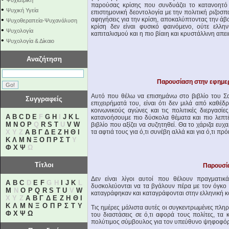
Ψυχιατρική
παρούσας κρίσης που συνδυάζει το κατανοητό 
•
Ψυχική Υγεία
επιστημονική δεοντολογία με την πολιτική ριζοσπα
•
αφηγήσεις για την κρίση, αποκαλύπτοντας την ά
Ψυχοθεραπεία-Ψυχανάλυση
κρίση δεν είναι φυσικό φαινόμενο, ούτε ελληνι
•
Ψυχολογία
καπιταλισμού και η πιο βίαιη και κρυστάλλινη απε
•
Ψυχολογία & Δίκαιο
Αναζήτηση
Διαβάστε ό
Παρουσίαση στην εφημε
Αυτό που θέλω να επισημάνω στο βιβλίο του Σ
Συγγραφείς
επιχειρήματά του, είναι ότι δεν μιλά από καθέ
κοινωνικούς αγώνες και τις πολιτικές διεργασ
A
B
C
D
E
F
G
H
I
J
K
L
κατανοήσουμε πιο δύσκολα θέματα και πιο λεπτ
M
N
O
P
Q
R
S
T
U
V
W
βιβλίο που αξίζει να συζητηθεί. Θα το χάριζα ευχ
X Y Z
Α
Β
Γ
Δ
Ε
Ζ
Η
Θ
Ι
τα αφτιά τους για ό,τι συνέβη αλλά και για ό,τι π
Κ
Λ
Μ
Ν
Ξ
Ο
Π
Ρ
Σ
Τ
Υ
Φ
Χ
Ψ
Ω
Διαβάστε ολόκ
Τίτλοι
Παρουσί
Δεν είναι λίγοι αυτοί που θέλουν πραγματικ
A
B
C
D
E
F
G H
I
J
K
L
δυσκολεύονται να τα βγάλουν πέρα με τον όγκο 
M
N
O
P
Q
R
S
T
U
V
W
καταγράφηκαν και καταγράφονται στην ελληνική κο
X Y Z
Α
Β
Γ
Δ
Ε
Ζ
Η
Θ
Ι
Κ
Λ
Μ
Ν
Ξ
Ο
Π
Ρ
Σ
Τ
Υ
Τις ημέρες μάλιστα αυτές οι συγκεντρωμένες πληρο
Φ
Χ
Ψ
Ω
του διαστάσεις σε ό,τι αφορά τους πολίτες, τα 
πολύτιμος σύμβουλος για τον υπεύθυνο ψηφοφό