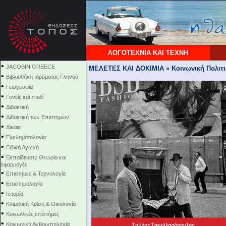
ΛΟΓΟΤΕΧΝΙΑ ΚΑΙ ΤΕΧΝΗ
•
JACOBIN GREECE
ΜΕΛΕΤΕΣ ΚΑΙ ΔΟΚΙΜΙΑ » Κοινωνική Πολιτι
•
Βιβλιοθήκη Ιδρύματος Γληνού
•
Γεωγραφία
•
Γονείς και παιδί
•
Διδακτική
•
Διδακτική των Επιστημών
•
Δίκαιο
•
Εγκληματολογία
•
Ειδική Αγωγή
•
Εκπαίδευση: Θεωρία και
εφαρμογές
•
Επιστήμες & Τεχνολογία
•
Επιστημολογία
•
Ιστορία
•
Κλιματική Κρίση & Οικολογία
•
Κοινωνικές επιστήμες
•
Κοινωνική Ανθρωπολογία