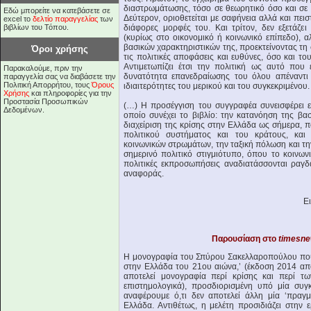
διαστρωμάτωσης, τόσο σε θεωρητικό όσο και σε 
Εδώ μπορείτε να κατεβάσετε σε
Δεύτερον, οριοθετείται με σαφήνεια αλλά και πει
excel το
δελτίο παραγγελίας
των
βιβλίων του Τόπου.
διάφορες μορφές του. Και τρίτον, δεν εξετάζε
(κυρίως στο οικονομικό ή κοινωνικό επίπεδο), 
βασικών χαρακτηριστικών της, προεκτείνοντας τη 
Όροι χρήσης
τις πολιτικές αποφάσεις και ευθύνες, όσο και τ
Αντιμετωπίζει έτσι την πολιτική ως αυτό που
Παρακαλούμε, πριν την
δυνατότητα επανεδραίωσης του όλου απέναντι
παραγγελία σας να διαβάσετε την
Πολιτική Απορρήτου, τους
Όρους
ιδιαιτερότητες του μερικού και του συγκεκριμένου.
Χρήσης
και πληροφορίες για την
Προστασία Προσωπικών
(…) Η προσέγγιση του συγγραφέα συνεισφέρει 
Δεδομένων.
οποίο συνέχει το βιβλίο: την κατανόηση της βα
διαχείριση της κρίσης στην Ελλάδα ως σήμερα, 
πολιτικού συστήματος και του κράτους, και 
κοινωνικών στρωμάτων, την ταξική πόλωση και τ
σημερινό πολιτικό στιγμιότυπο, όπου το κοινωνι
πολιτικές εκπροσωπήσεις αναδιατάσσονται ραγδα
αναφοράς.
Ε
Παρουσίαση στο
timesne
Η μονογραφία του Σπύρου Σακελλαροπούλου που 
στην Ελλάδα του 21ου αιώνα,’ (έκδοση 2014 από 
αποτελεί μονογραφία περί κρίσης και περί των
επιστημολογικά), προσδιορισμένη υπό μία συγ
αναφέρουμε ό,τι δεν αποτελεί άλλη μία ‘πραγμ
Ελλάδα. Αντιθέτως, η μελέτη προσιδιάζει στην ε