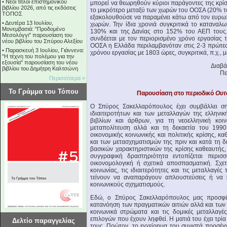
•
Νέοι τίτλοι επιστημονικού
μπορεί να θεωρηθούν κύριοι παράγοντες της κρίσ
βιβλίου 2026, από τις εκδόσεις
το μικρότερο μεταξύ των χωρών του ΟΟΣΑ (20% το
ΤΟΠΟΣ
εξακολουθούσε να παραμένει κάτω από τον ευρωπ
•
Δευτέρα 13 Ιουλίου,
χωρών. Την ίδια χρονιά συγκριτικά το καταναλ
Μονεμβασιά: "Προδομένο
130% και της Δανίας στο 152% του ΑΕΠ τους. 
Μεσολόγγι" παρουσίαση του
συνδέεται με τον περιορισμένο χρόνο εργασίας
νέου βιβλίου του Σπύρου Αλεξίου
ΟΟΣΑ η Ελλάδα περιλαμβανόταν στις 2-3 πρώτε
•
Παρασκευή 3 Ιουλίου, Γιάννενα:
χρόνου εργασίας με 1803 ώρες, συγκριτικά, π.χ., με
"Η τέχνη του πολέμου για την
εξουσία" παρουσίαση του νέου
Διαβά
βιβλίου του Δημήτρη Καλτσώνη
Πε
Περισσότερα »
Το Γράμμα του Τόπου
Παρουσίαση στο περιοδικό
Ουτ
Ο Σπύρος Σακελλαρόπουλος έχει συμβάλλει ση
ιδιαιτεροτήτων και των μεταλλαγών της ελληνι
βιβλίων και άρθρων, για τη νεοελληνική κοιν
μεταπολίτευση αλλά και τη δεκαετία του 1990
οικονομικής κοινωνικής και πολιτικής κρίσης, 
και των μετασχηματισμών της πριν και κατά τη δ
βασικών χαρακτηριστικών της κρίσης καθεαυτής,
συγγραφική δραστηριότητα εντοπίζεται περισ
οικονομολογική ή σχετικά αποσπασματική. Σχε
κοινωνίας, τις ιδιαιτερότητες και τις μεταλλαγές 
τείνουν να αναπαράγουν απλουστεύσεις ή να 
κοινωνικούς σχηματισμούς.
Εδώ, ο Σπύρος Σακελλαρόπουλος μας προσφέρ
κατανόηση των πραγματικών αιτιών αλλά και των 
κοινωνικά στρώματα και τις δομικές μεταλλαγέ
επιλογών που έχουν ληφθεί. Η ματιά του έχει τρί
Δελτίο παραγγελίας
τους. Πρώτον, το εγχείρημα του συνιστά προσέγγ