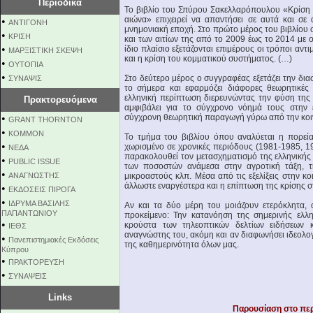
Περιοδικά
Το βιβλίο του Σπύρου Σακελλαρόπουλου «Κρίση
αιώνα» επιχειρεί να απαντήσει σε αυτά και σε
•
ΑΝΤΙΓΟΝΗ
μνημονιακή εποχή. Στο πρώτο μέρος του βιβλίου 
•
ΚΡΙΣΗ
και των αιτίων της από το 2009 έως το 2014 με 
•
ίδιο πλαίσιο εξετάζονται επιμέρους οι τρόποι αντ
ΜΑΡΞΙΣΤΙΚΗ ΣΚΕΨΗ
και η κρίση του κομματικού συστήματος. (…)
•
ΟΥΤΟΠΙΑ
•
Στο δεύτερο μέρος ο συγγραφέας εξετάζει την δι
ΣΥΝΑΨΙΣ
το σήμερα και εφαρμόζει διάφορες θεωρητικές
ελληνική περίπτωση διερευνώντας την φύση της μ
Πρακτορευόμενα
αμφιβάλει για το σύγχρονο νόημά τους στην ε
•
σύγχρονη θεωρητική παραγωγή γύρω από την κο
GRANT THORNTON
•
KOMMON
Το τμήμα του βιβλίου όπου αναλύεται η πορεί
•
χωρισμένο σε χρονικές περιόδους (1981-1985, 1
NEΔΑ
παρακολουθεί τον μετασχηματισμό της ελληνικής κ
•
PUBLIC ISSUE
των ποσοστών ανάμεσα στην αγροτική τάξη, τη
•
ΑΝΑΓΝΩΣΤΗΣ
μικροαστούς κλπ. Μέσα από τις εξελίξεις στην 
άλλωστε εναργέστερα και η επίπτωση της κρίσης 
•
ΕΚΔΟΣΕΙΣ ΠΙΡΟΓΑ
•
ΙΔΡΥΜΑ ΒΑΣΙΛΗΣ
Αν και τα δύο μέρη του μοιάζουν ετερόκλητα, 
ΠΑΠΑΝΤΩΝΙΟΥ
προκείμενο: Την κατανόηση της σημερινής ελλ
•
κρούστα των τηλεοπτικών δελτίων ειδήσεων 
ΙΕΘΣ
αναγνώστης του, ακόμη και αν διαφωνήσει ιδεολογι
•
Πανεπιστημιακές Εκδόσεις
της καθημερινότητα όλων μας.
Κύπρου
•
ΠΡΑΚΤΟΡΕΥΣΗ
•
ΣΥΝΑΨΕΙΣ
Links
Παρουσίαση στο πε