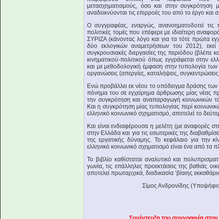
μετασχηματισμούς, όσο και στην συγκρότηση μ
αναδεικνύονται τις επιρροές του από το έργο και
Ο συγγραφέας, εναργώς, ανανοηματοδοτεί τις π
πολιτικές τομές που επέφερε με ιδιαίτερη αναφορά
ΣΥΡΙΖΑ (κάνοντας λόγο και για τα τότε πρώτα εγ
δύο εκλογικών αναμετρήσεων του 2012), εκεί 
συγκρουσιακές διεργασίες της περιόδου (βλέπε κ
κινηματικού-πολιτικού όπως εγγράφεται στην ελ
και με μεθοδολογική έμφαση στην τυπολογία τω
οργανώσεις (απεργίες, καταλήψεις, συγκεντρώσεις
Ενώ προβάλλει εκ νέου το υπόδειγμα δράσης των 
πόνημα του σε εγχείρημα άρθρωσης μίας νέας πρ
την συγκρότηση και αναπαραγωγή κοινωνικών τά
Και η συγκρότηση μίας τυπολογίας περί κοινωνικ
ελληνικό κοινωνικό σχηματισμό, αποτελεί το δεύτε
Και είναι ενδιαφέρουσα η μελέτη (με αναφορές στη
στην Ελλάδα και για τις εσωτερικές της διαβαθμίσε
της εργατικής δύναμης. Το κεφάλαιο για την 
ελληνικό κοινωνικό σχηματισμό είναι ένα από τα π
Το βιβλίο καθίσταται αναλυτικό και πολυπρισματ
γωνία, τις επάλληλες προεκτάσεις της βαθιάς ο
αποτελεί πρωταρχικά, διαδικασία ‘βίαιης εκκαθάρι
Σίμος Ανδρονίδης (Υποψήφιο
Συνέντευξη του συγγραφέα στον 