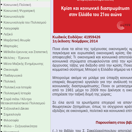
•
Κοινωνική Πολιτική
•
Κοινωνική Ψυχιατρική
•
Κοινωνιολογία
•
Κοινωνιολογία του Πολιτισμού
•
Λαογραφία
•
Λεξικό
Κωδικός Ευδόξου: 41959426
•
Μαρξιστική θεωρία
1η έκδοση: Noέμβριος 2014
•
Μαρτυρίες
Ποια είναι τα αίτια της τρέχουσας οικονομικής 
•
Μέθοδοι έρευνας και Στατιστική
παγκόσμια και ευρωπαϊκή οικονομική κρίση; Θα
•
αποφευχθεί; Τι οικονομικά και κοινωνικά αποτε
Μελέτες - Έρευνα
κοινωνικά στρώματα επωφελούνται από την κρίσ
•
Μέσα Μαζικής Ενημέρωσης
άρχουσας τάξης για διέξοδο από την κρίση; Ποιε
•
κομματικό σύστημα; Μπορεί η Ελλάδα σήμερα να 
Οικονομία
•
Παιδαγωγικά
Μπορούμε ακόμα να μιλάμε για ύπαρξη κοινωνικ
•
Πολιτική
επαρκές θεωρητικό εργαλείο για την ανάλυσή τ
κοινωνικής διαστρωμάτωσης; Ποιοι οι μετασχη
•
Πολιτική και Ιστορία
από το 1981 μέχρι το 2009 που ξεκίνησε η οικ
•
Πολιτισμική Ιστορία
επηρέασε την ταξική δομή της χώρας;
•
Σειρά mέta / Κέντρο
Σε όλα αυτά τα ερωτήματα επιχειρεί να απαντ
Μετακαπιταλιστικού Πολιτισμού
θεωρητικών ζητημάτων, όπως το σύγχρονο κράτο
•
Σεξουαλικό Δίκαιο
εξελίξεις σε οικονομικό, πολιτικό και κοινωνικό επί
•
Σημειολογία
•
Φιλοσοφία
Παρουσίαση στου βιβλίου
•
Φύλο – Σεξουαλικότητα
(...) το βιβλίο του Σ. Σακελλαρόπουλου αποτελε
•