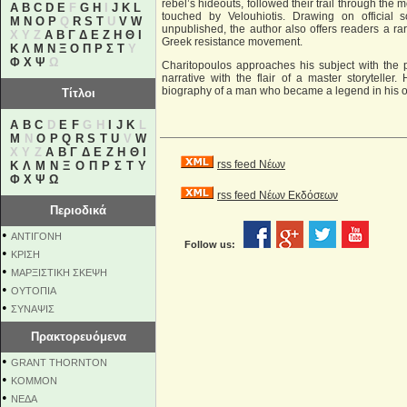
rebel’s hideouts, followed their trail through th
A
B
C
D
E
F
G
H
I
J
K
L
touched by Velouhiotis. Drawing on official
M
N
O
P
Q
R
S
T
U
V
W
unpublished, the author also offers readers a ra
X Y Z
Α
Β
Γ
Δ
Ε
Ζ
Η
Θ
Ι
Greek resistance movement.
Κ
Λ
Μ
Ν
Ξ
Ο
Π
Ρ
Σ
Τ
Υ
Φ
Χ
Ψ
Ω
Charitopoulos approaches his subject with the p
narrative with the flair of a master storytell
biography of a man who became a legend in his o
Τίτλοι
A
B
C
D
E
F
G H
I
J
K
L
M
N
O
P
Q
R
S
T
U
V
W
X Y Z
Α
Β
Γ
Δ
Ε
Ζ
Η
Θ
Ι
rss feed Νέων
Κ
Λ
Μ
Ν
Ξ
Ο
Π
Ρ
Σ
Τ
Υ
Φ
Χ
Ψ
Ω
rss feed Νέων Εκδόσεων
Περιοδικά
•
ΑΝΤΙΓΟΝΗ
Follow us:
•
ΚΡΙΣΗ
•
ΜΑΡΞΙΣΤΙΚΗ ΣΚΕΨΗ
•
ΟΥΤΟΠΙΑ
•
ΣΥΝΑΨΙΣ
Πρακτορευόμενα
•
GRANT THORNTON
•
KOMMON
•
NEΔΑ