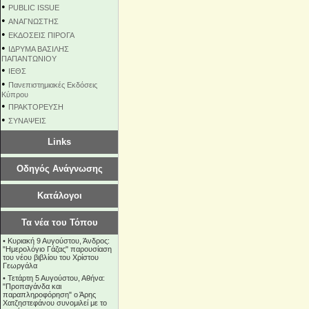
•
PUBLIC ISSUE
•
ΑΝΑΓΝΩΣΤΗΣ
•
ΕΚΔΟΣΕΙΣ ΠΙΡΟΓΑ
•
ΙΔΡΥΜΑ ΒΑΣΙΛΗΣ
ΠΑΠΑΝΤΩΝΙΟΥ
•
ΙΕΘΣ
•
Πανεπιστημιακές Εκδόσεις
Κύπρου
•
ΠΡΑΚΤΟΡΕΥΣΗ
•
ΣΥΝΑΨΕΙΣ
Links
Οδηγός Ανάγνωσης
Κατάλογοι
Τα νέα του Τόπου
•
Κυριακή 9 Αυγούστου, Άνδρος:
"Ημερολόγιο Γάζας" παρουσίαση
του νέου βιβλίου του Χρίστου
Γεωργάλα
•
Τετάρτη 5 Αυγούστου, Αθήνα:
"Προπαγάνδα και
παραπληροφόρηση" ο Άρης
Χατζηστεφάνου συνομιλεί με το