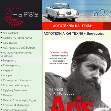
ΛΟΓΟΤΕΧΝΙΑ ΚΑΙ ΤΕΧΝΗ
•
Ars Cogitans
ΛΟΓΟΤΕΧΝΙΑ ΚΑΙ ΤΕΧΝΗ » Βιογραφίες
•
Comics / Graphic Novel
•
Cult Stories
•
Αθλητισμός / σειρά Ballpen
•
Αστυνομική Λογοτεχνία /
Μυστηρίου
•
Βιογραφίες
•
Γελοιογραφίες
•
Διηγήματα
•
Δοκίμιο
•
Επιστημονική Φαντασία
•
Ερωτικό μυθιστόρημα
•
Εφηβική Λογοτεχνία
•
Θέατρο
•
Θεωρία / Εφαρμογές Τέχνης
•
Ιστορικό Μυθιστόρημα
•
Κλασική Λογοτεχνία