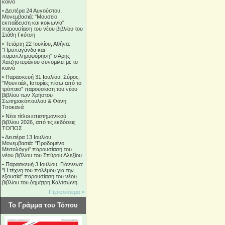
κοινό
•
Δευτέρα 24 Αυγούστου,
Μονεμβασιά: "Μουσείο,
εκπαίδευση και κοινωνία"
παρουσίαση του νέου βιβλίου του
Στάθη Γκότση
•
Τετάρτη 22 Ιουλίου, Αθήνα:
"Προπαγάνδα και
παραπληροφόρηση" ο Άρης
Χατζηστεφάνου συνομιλεί με το
κοινό
•
Παρασκευή 31 Ιουλίου, Σύρος:
"Μουντιάλ, Ιστορίες πίσω από το
τρόπαιο" παρουσίαση του νέου
βιβλίου των Χρήστου
Σωτηρακόπουλου & Φάνη
Τσοκανά
•
Νέοι τίτλοι επιστημονικού
βιβλίου 2026, από τις εκδόσεις
ΤΟΠΟΣ
•
Δευτέρα 13 Ιουλίου,
Μονεμβασιά: "Προδομένο
Μεσολόγγι" παρουσίαση του
νέου βιβλίου του Σπύρου Αλεξίου
•
Παρασκευή 3 Ιουλίου, Γιάννενα:
"Η τέχνη του πολέμου για την
εξουσία" παρουσίαση του νέου
βιβλίου του Δημήτρη Καλτσώνη
Περισσότερα »
Το Γράμμα του Τόπου