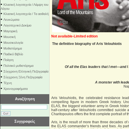
•
Κλασική λογοτεχνία / Λάμψη του
Λόγου
•
Κλασική λογοτεχνία / Τα αειθαλή
•
Λευκώματα
•
Λογοτεχνικό Δοκίμιο
•
Μαγειρική
•
Not available-Limited edition
Μουσική
•
Μουσικολογία
The definitive biography of Aris Velouhiotis
•
Μυθιστόρημα
•
Παιδικό Βιβλίο
•
Ποίηση
•
Πολιτικό μυθιστόρημα
Of all the Elas leaders that I met—an
•
Σύγχρονη Ελληνική Πεζογραφία
•
Σύγχρονη Ξένη Πεζογραφία
•
A monster with leade
Τέχνη
Nap
•
Χρονογραφήματα
Aris Velouhiotis, the celebrated resistance le
Αναζήτηση
compelling figure in modern Greek history. Unc
ELAS, the biggest volunteer army in Greek histor
half-century after Velouhiotis committed suicide 
Charitopoulos offers the first complete portrait of t
Συγγραφείς
Aris, is the result of more than three decades o
the ELAS commander’s friends and foes. As part 