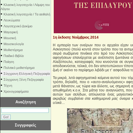
•
Κλασική λογοτεχνία / Λάμψη του
Λόγου
•
Κλασική λογοτεχνία / Τα αειθαλή
•
Λευκώματα
•
Λογοτεχνικό Δοκίμιο
•
Μαγειρική
•
1η έκδοση: Νοέμβριος 2014
Μουσική
•
Μουσικολογία
Η εμπειρία των ονείρων που οι αρχαίοι είχαν 
•
Ασκληπιού (πολύ κοντά στον τρόπο που τα αντιμε
Μυθιστόρημα
σειρά σωζόμενα πινάκια στο Ιερό του Ασκληπιο
•
Παιδικό Βιβλίο
αφηγήσεων επανέρχεται με ανέλπιστη ζωντάνια σ
•
Αλεξόπουλο, καταγραφές που κινούνται σε συγκ
Ποίηση
αποδεικνύεται, τελικά, ότι δεν αποτυπώνουν τίποτ
•
Πολιτικό μυθιστόρημα
ζωή σ’ εκείνο το περίφημο λιβάδι με τ’ ασφοδίλια 
•
Σύγχρονη Ελληνική Πεζογραφία
Τα μικρά, λιτά αφηγηματικά κείμενα αυτού του τό
•
Σύγχρονη Ξένη Πεζογραφία
τρόπο, δηλαδή, που ο «αυτο-αναλυόμενος» αφηγ
•
Τέχνη
μετά θάνατον, ως τώρα και άλλοτε, ως σημερινή 
απωθημένη κ.ο.κ. Στα μάτια του αναγνώστη, που
•
Χρονογραφήματα
αυτών των σελίδων, απλώνεται ένας μαγευτικό
ακριβώς συμβαίνει στα καθημερινά μας όνειρα
κ
Αναζήτηση
υλικά…
Συγγραφείς