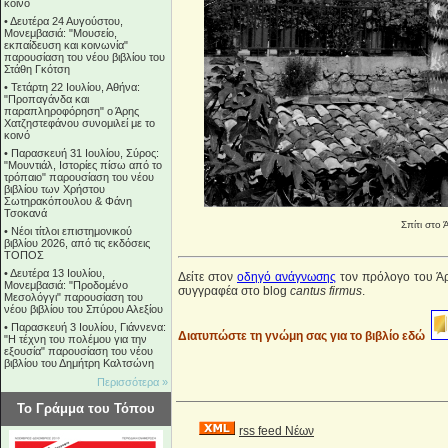
κοινό
•
Δευτέρα 24 Αυγούστου,
Μονεμβασιά: "Μουσείο,
εκπαίδευση και κοινωνία"
παρουσίαση του νέου βιβλίου του
Στάθη Γκότση
•
Τετάρτη 22 Ιουλίου, Αθήνα:
"Προπαγάνδα και
παραπληροφόρηση" ο Άρης
Χατζηστεφάνου συνομιλεί με το
κοινό
•
Παρασκευή 31 Ιουλίου, Σύρος:
"Μουντιάλ, Ιστορίες πίσω από το
τρόπαιο" παρουσίαση του νέου
βιβλίου των Χρήστου
Σωτηρακόπουλου & Φάνη
Τσοκανά
Σπίτι στο
•
Νέοι τίτλοι επιστημονικού
βιβλίου 2026, από τις εκδόσεις
ΤΟΠΟΣ
•
Δευτέρα 13 Ιουλίου,
Δείτε στον
οδηγό ανάγνωσης
τον πρόλογο του Ά
Μονεμβασιά: "Προδομένο
συγγραφέα στο blοg
cantus firmus
.
Μεσολόγγι" παρουσίαση του
νέου βιβλίου του Σπύρου Αλεξίου
•
Παρασκευή 3 Ιουλίου, Γιάννενα:
Διατυπώστε τη γνώμη σας για το βιβλίο εδώ
"Η τέχνη του πολέμου για την
εξουσία" παρουσίαση του νέου
βιβλίου του Δημήτρη Καλτσώνη
Περισσότερα »
Το Γράμμα του Τόπου
rss feed Νέων