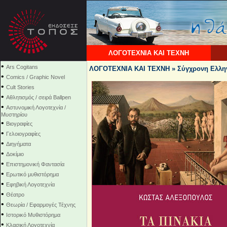
ΛΟΓΟΤΕΧΝΙΑ ΚΑΙ ΤΕΧΝΗ
•
Ars Cogitans
ΛΟΓΟΤΕΧΝΙΑ ΚΑΙ ΤΕΧΝΗ » Σύγχρονη Ελλην
•
Comics / Graphic Novel
•
Cult Stories
•
Αθλητισμός / σειρά Ballpen
•
Αστυνομική Λογοτεχνία /
Μυστηρίου
•
Βιογραφίες
•
Γελοιογραφίες
•
Διηγήματα
•
Δοκίμιο
•
Επιστημονική Φαντασία
•
Ερωτικό μυθιστόρημα
•
Εφηβική Λογοτεχνία
•
Θέατρο
•
Θεωρία / Εφαρμογές Τέχνης
•
Ιστορικό Μυθιστόρημα
•
Κλασική Λογοτεχνία