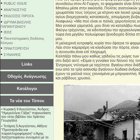
•
PUBLIC ISSUE
συνοδεύω στον Αϊ-Γιώργη, το φαρμακείο είναι δί
Μπαίνω μέσα στην εκκλησία. Πολίτες ανατολικών 
•
ΑΝΑΓΝΩΣΤΗΣ
χρωματίσει τους τοίχους με κίτρινο και λευκό χρώμ
•
ΕΚΔΟΣΕΙΣ ΠΙΡΟΓΑ
αγίων βιομηχανικής κατασκευής, απομίμηση βυζαν
•
Αναφωνώ: «Μα πού είναι οι παλιές χειροποίητες ει
ΙΔΡΥΜΑ ΒΑΣΙΛΗΣ
Μια γυναίκα χαμογελά, μου δίνει να καταλάβω πως 
ΠΑΠΑΝΤΩΝΙΟΥ
Φεύγω τρέχοντας, να ειδοποιήσω την αρχαιολογική
•
ΙΕΘΣ
τώρα ένα μεγάλο πολυώροφο ξενοδοχείο δίπλα στη
•
Πανεπιστημιακές Εκδόσεις
μου.
Κύπρου
Η μελαχρινή ευτραφής κυρία που έψαχνε το φαρμακ
•
Λέει στον καμαριέρη να κλειδώσει την πόρτα, είναι
ΠΡΑΚΤΟΡΕΥΣΗ
η συνουσία είναι επί πληρωμή.
•
ΣΥΝΑΨΕΙΣ
Καλπάζει πάνω μου καθώς χαϊδεύω τις ρώγες των 
στο δεξιό αυτί: «Είμαι η γυναίκα του Νονού της τ
Links
Έντρομος ντύνομαι με ταχύτητα. Βγαίνω στον διά
ενώ από τα τρία ασανσέρ βγαίνουν δώδεκα άνδρες
έχουν τα μαλλιά τους χτενισμένα με μπριγιαντίνη
Οδηγός Ανάγνωσης
και ράβδους χρυσού.
Κατάλογοι
Τα νέα του Τόπου
•
Κυριακή 9 Αυγούστου, Άνδρος:
"Ημερολόγιο Γάζας" παρουσίαση
του νέου βιβλίου του Χρίστου
Γεωργάλα
•
Τετάρτη 5 Αυγούστου, Αθήνα:
"Προπαγάνδα και
παραπληροφόρηση" ο Άρης
Χατζηστεφάνου συνομιλεί με το