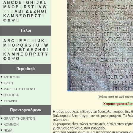
A
B
C
D
E
F
G
H
I
J
K
L
M
N
O
P
Q
R
S
T
U
V
W
X Y Z
Α
Β
Γ
Δ
Ε
Ζ
Η
Θ
Ι
Κ
Λ
Μ
Ν
Ξ
Ο
Π
Ρ
Σ
Τ
Υ
Φ
Χ
Ψ
Ω
Τίτλοι
A
B
C
D
E
F
G H
I
J
K
L
M
N
O
P
Q
R
S
T
U
V
W
X Y Z
Α
Β
Γ
Δ
Ε
Ζ
Η
Θ
Ι
Κ
Λ
Μ
Ν
Ξ
Ο
Π
Ρ
Σ
Τ
Υ
Φ
Χ
Ψ
Ω
Περιοδικά
•
ΑΝΤΙΓΟΝΗ
•
ΚΡΙΣΗ
•
ΜΑΡΞΙΣΤΙΚΗ ΣΚΕΨΗ
•
ΟΥΤΟΠΙΑ
Πινάκιο από το ιερό του 
•
ΣΥΝΑΨΙΣ
Xαρακτηριστικό α
Πρακτορευόμενα
Η μάνα μου λέει: «Έρχονται δύσκολοι καιροί, δεν 
βάλουμε σε λειτουργία τον πέτρινο φούρνο. Τα ξύ
•
GRANT THORNTON
σώσουν».
•
Ο φούρνος είναι τώρα ανατολικά, δίπλα στον κήπο
KOMMON
γυάλινους τοίχους, σαν ενυδρείο.
•
NEΔΑ
Από τον δρόμο φθάνει μια ευτραφής μελαχρινή γυν