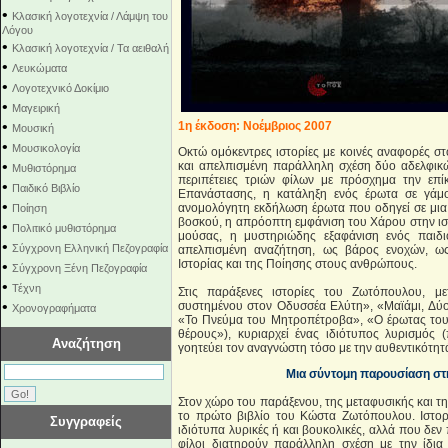
•
Κλασική λογοτεχνία / Λάμψη του
Λόγου
•
Κλασική λογοτεχνία / Τα αειθαλή
•
Λευκώματα
•
Λογοτεχνικό Δοκίμιο
•
Μαγειρική
•
1η έκδοση: Νοέμβριος 2007
Μουσική
•
Μουσικολογία
Οκτώ ομόκεντρες ιστορίες με κοινές αναφορές στ
•
και απελπισμένη παράλληλη σχέση δύο αδελφικών
Μυθιστόρημα
περιπέτειες τριών φίλων με πρόσχημα την επί
•
Παιδικό Βιβλίο
Επανάστασης, η κατάληξη ενός έρωτα σε γάμο
•
ανομολόγητη εκδήλωση έρωτα που οδηγεί σε μια
Ποίηση
βοσκού, η απρόοπτη εμφάνιση του Χάρου στην ιστ
•
Πολιτικό μυθιστόρημα
μούσας, η μυστηριώδης εξαφάνιση ενός παιδι
•
Σύγχρονη Ελληνική Πεζογραφία
απελπισμένη αναζήτηση, ως βάρος ενοχών, ως
Ιστορίας και της Ποίησης στους ανθρώπους.
•
Σύγχρονη Ξένη Πεζογραφία
•
Τέχνη
Στις παράξενες ιστορίες του Ζωτόπουλου, μ
•
συστημένου στον Οδυσσέα Ελύτη», «Μαϊάμι, Δύο 
Χρονογραφήματα
«Το Πνεύμα του Μητροπέτροβα», «Ο έρωτας του 
θέρους»), κυριαρχεί ένας ιδιότυπος λυρισμός 
Αναζήτηση
γοητεύει τον αναγνώστη τόσο με την αυθεντικότητ
Mια σύντομη παρουσίαση στ
Στον χώρο του παράξενου, της μεταφυσικής και τη
το πρώτο βιβλίο του Κώστα Ζωτόπουλου. Ιστορ
Συγγραφείς
ιδιότυπα λυρικές ή και βουκολικές, αλλά που δ
φίλοι διατηρούν παράλληλη σχέση με την ίδια 