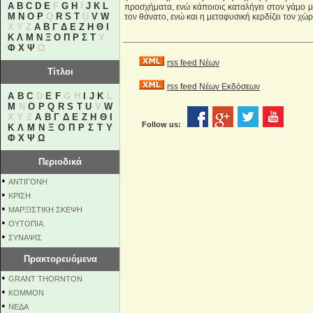
A
B
C
D
E
F
G
H
I
J
K
L
προσχήματα, ενώ κάποιοις καταλήγει στον γάμο μα
M
N
O
P
Q
R
S
T
U
V
W
τον θάνατο, ενώ και η μεταφυσική κερδίζει τον χώρ
X Y Z
Α
Β
Γ
Δ
Ε
Ζ
Η
Θ
Ι
Κ
Λ
Μ
Ν
Ξ
Ο
Π
Ρ
Σ
Τ
Υ
Φ
Χ
Ψ
Ω
rss feed Νέων
Τίτλοι
rss feed Νέων Εκδόσεων
A
B
C
D
E
F
G H
I
J
K
L
M
N
O
P
Q
R
S
T
U
V
W
X Y Z
Α
Β
Γ
Δ
Ε
Ζ
Η
Θ
Ι
Follow us:
Κ
Λ
Μ
Ν
Ξ
Ο
Π
Ρ
Σ
Τ
Υ
Φ
Χ
Ψ
Ω
Περιοδικά
•
ΑΝΤΙΓΟΝΗ
•
ΚΡΙΣΗ
•
ΜΑΡΞΙΣΤΙΚΗ ΣΚΕΨΗ
•
ΟΥΤΟΠΙΑ
•
ΣΥΝΑΨΙΣ
Πρακτορευόμενα
•
GRANT THORNTON
•
KOMMON
•
NEΔΑ