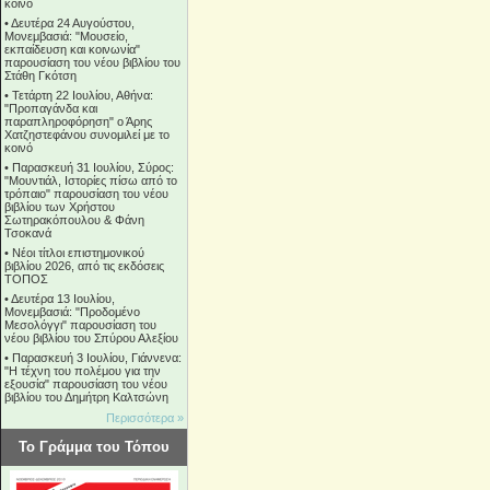
κοινό
•
Δευτέρα 24 Αυγούστου,
Μονεμβασιά: "Μουσείο,
εκπαίδευση και κοινωνία"
παρουσίαση του νέου βιβλίου του
Στάθη Γκότση
•
Τετάρτη 22 Ιουλίου, Αθήνα:
"Προπαγάνδα και
παραπληροφόρηση" ο Άρης
Χατζηστεφάνου συνομιλεί με το
κοινό
•
Παρασκευή 31 Ιουλίου, Σύρος:
"Μουντιάλ, Ιστορίες πίσω από το
τρόπαιο" παρουσίαση του νέου
βιβλίου των Χρήστου
Σωτηρακόπουλου & Φάνη
Τσοκανά
•
Νέοι τίτλοι επιστημονικού
βιβλίου 2026, από τις εκδόσεις
ΤΟΠΟΣ
•
Δευτέρα 13 Ιουλίου,
Μονεμβασιά: "Προδομένο
Μεσολόγγι" παρουσίαση του
νέου βιβλίου του Σπύρου Αλεξίου
•
Παρασκευή 3 Ιουλίου, Γιάννενα:
"Η τέχνη του πολέμου για την
εξουσία" παρουσίαση του νέου
βιβλίου του Δημήτρη Καλτσώνη
Περισσότερα »
Το Γράμμα του Τόπου