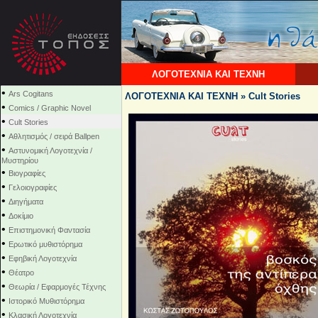
ΛΟΓΟΤΕΧΝΙΑ ΚΑΙ ΤΕΧΝΗ
•
Ars Cogitans
ΛΟΓΟΤΕΧΝΙΑ ΚΑΙ ΤΕΧΝΗ » Cult Stories
•
Comics / Graphic Novel
•
Cult Stories
•
Αθλητισμός / σειρά Ballpen
•
Αστυνομική Λογοτεχνία /
Μυστηρίου
•
Βιογραφίες
•
Γελοιογραφίες
•
Διηγήματα
•
Δοκίμιο
•
Επιστημονική Φαντασία
•
Ερωτικό μυθιστόρημα
•
Εφηβική Λογοτεχνία
•
Θέατρο
•
Θεωρία / Εφαρμογές Τέχνης
•
Ιστορικό Μυθιστόρημα
•
Κλασική Λογοτεχνία