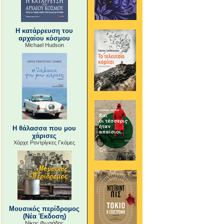
Η κατάρρευση του
αρχαίου κόσμου
Michael Hudson
Η θάλασσα που μου
χάρισες
Χόρχε Ροντρίγκες Γκόμες
Μουσικός περίδρομος
(Νέα Έκδοση)
Νίκος Φωτιάδης