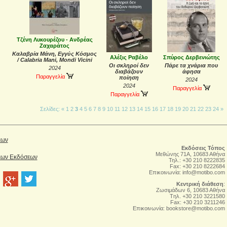
Τζένη Λυκουρέζου - Ανδρέας
Ζαχαράτος
Καλαβρία Μάνη, Εγγύς Κόσμος
Αλέξις Ραβέλο
Σπύρος Δερβενιώτης
/ Calabria Mani, Mondi Vicini
Οι σκληροί δεν
Πάρε τα χνάρια που
2024
διαβάζουν
άφησα
Παραγγελία
ποίηση
2024
2024
Παραγγελία
Παραγγελία
Σελίδες:
«
1
2
3
4
5
6
7
8
9
10
11
12
13
14
15
16
17
18
19
20
21
22
23
24
»
έων
Εκδόσεις Τόπος
Μεθώνης 71Α, 10683 Αθήνα
Νέων Εκδόσεων
Τηλ.: +30 210 8222835
Fax: +30 210 8222684
Επικοινωνία:
info@motibo.com
Κεντρική διάθεση
:
Zωσιμάδων 6, 10683 Αθήνα
Tηλ. +30 210 3221580
Fax: +30 210 3211246
Επικοινωνία:
bookstore@motibo.com