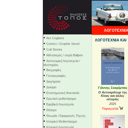
ΛΟΓΟΤΕΧΝΙΑ
•
Ars Cogitans
ΛΟΓΟΤΕΧΝΙΑ ΚΑΙ
•
Comics / Graphic Novel
•
Cult Stories
•
Αθλητισμός / σειρά Ballpen
•
Αστυνομική Λογοτεχνία /
Μυστηρίου
•
Βιογραφίες
•
Γελοιογραφίες
•
Διηγήματα
•
Δοκίμιο
Γιάννης Σκαρίμπας
•
Ο Αυτοκράτωρ της
Επιστημονική Φαντασία
Κίνας και άλλες
•
Ερωτικό μυθιστόρημα
ιστορίες
•
2025
Εφηβική Λογοτεχνία
Παραγγελία
•
Θέατρο
•
Θεωρία / Εφαρμογές Τέχνης
•
Ιστορικό Μυθιστόρημα
•
Κλασική Λογοτεχνία