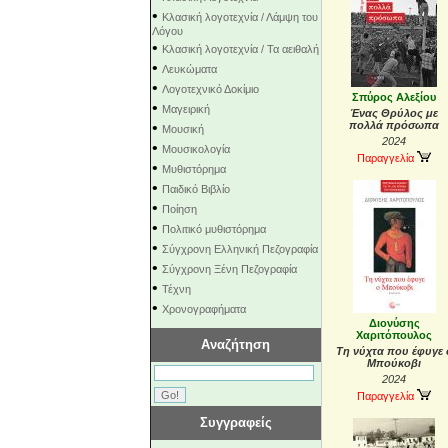
•
Κλασική λογοτεχνία / Λάμψη του
Λόγου
•
Κλασική λογοτεχνία / Τα αειθαλή
•
Λευκώματα
•
Λογοτεχνικό Δοκίμιο
Σπύρος Αλεξίου
•
Μαγειρική
Ένας Θρύλος με
•
πολλά πρόσωπα
Μουσική
2024
•
Μουσικολογία
Παραγγελία
•
Μυθιστόρημα
•
Παιδικό Βιβλίο
•
Ποίηση
•
Πολιτικό μυθιστόρημα
•
Σύγχρονη Ελληνική Πεζογραφία
•
Σύγχρονη Ξένη Πεζογραφία
•
Τέχνη
•
Χρονογραφήματα
Διονύσης
Χαριτόπουλος
Αναζήτηση
Τη νύχτα που έφυγε 
Μπούκοβι
2024
Παραγγελία
Συγγραφείς