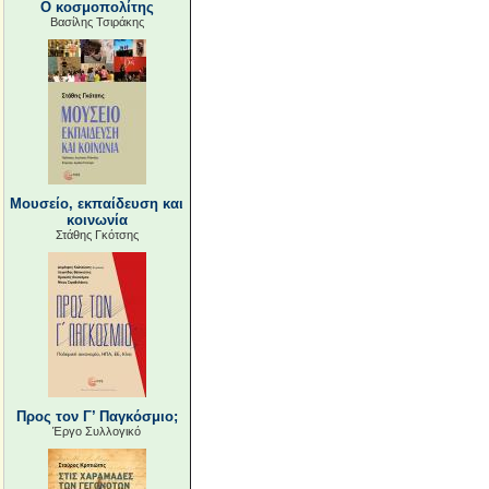
Ο κοσμοπολίτης
Βασίλης Τσιράκης
Μουσείο, εκπαίδευση και
κοινωνία
Στάθης Γκότσης
Προς τον Γ’ Παγκόσμιο;
Έργο Συλλογικό