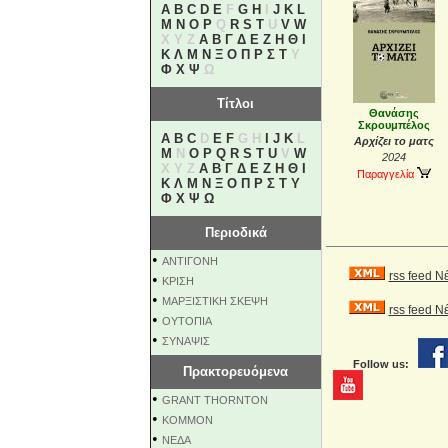
A
B
C
D
E
F
G
H
I
J
K
L
M
N
O
P
Q
R
S
T
U
V
W
X Y Z
Α
Β
Γ
Δ
Ε
Ζ
Η
Θ
Ι
Κ
Λ
Μ
Ν
Ξ
Ο
Π
Ρ
Σ
Τ
Υ
Φ
Χ
Ψ
Ω
Τίτλοι
Θανάσης
Σκρουμπέλος
A
B
C
D
E
F
G H
I
J
K
L
Αρχίζει το ματς
M
N
O
P
Q
R
S
T
U
V
W
2024
X Y Z
Α
Β
Γ
Δ
Ε
Ζ
Η
Θ
Ι
Παραγγελία
Κ
Λ
Μ
Ν
Ξ
Ο
Π
Ρ
Σ
Τ
Υ
Φ
Χ
Ψ
Ω
Περιοδικά
•
ΑΝΤΙΓΟΝΗ
rss feed Ν
•
ΚΡΙΣΗ
•
ΜΑΡΞΙΣΤΙΚΗ ΣΚΕΨΗ
rss feed 
•
ΟΥΤΟΠΙΑ
•
ΣΥΝΑΨΙΣ
Follow us:
Πρακτορευόμενα
•
GRANT THORNTON
•
KOMMON
•
NEΔΑ