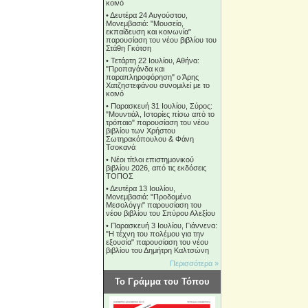
κοινό
•
Δευτέρα 24 Αυγούστου,
Μονεμβασιά: "Μουσείο,
εκπαίδευση και κοινωνία"
παρουσίαση του νέου βιβλίου του
Στάθη Γκότση
•
Τετάρτη 22 Ιουλίου, Αθήνα:
"Προπαγάνδα και
παραπληροφόρηση" ο Άρης
Χατζηστεφάνου συνομιλεί με το
κοινό
•
Παρασκευή 31 Ιουλίου, Σύρος:
"Μουντιάλ, Ιστορίες πίσω από το
τρόπαιο" παρουσίαση του νέου
βιβλίου των Χρήστου
Σωτηρακόπουλου & Φάνη
Τσοκανά
•
Νέοι τίτλοι επιστημονικού
βιβλίου 2026, από τις εκδόσεις
ΤΟΠΟΣ
•
Δευτέρα 13 Ιουλίου,
Μονεμβασιά: "Προδομένο
Μεσολόγγι" παρουσίαση του
νέου βιβλίου του Σπύρου Αλεξίου
•
Παρασκευή 3 Ιουλίου, Γιάννενα:
"Η τέχνη του πολέμου για την
εξουσία" παρουσίαση του νέου
βιβλίου του Δημήτρη Καλτσώνη
Περισσότερα »
Το Γράμμα του Τόπου