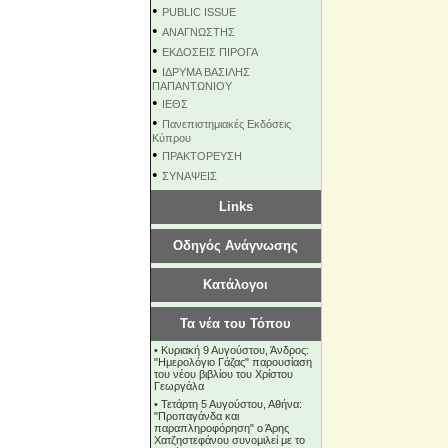
•
PUBLIC ISSUE
•
ΑΝΑΓΝΩΣΤΗΣ
•
ΕΚΔΟΣΕΙΣ ΠΙΡΟΓΑ
•
ΙΔΡΥΜΑ ΒΑΣΙΛΗΣ
ΠΑΠΑΝΤΩΝΙΟΥ
•
ΙΕΘΣ
•
Πανεπιστημιακές Εκδόσεις
Κύπρου
•
ΠΡΑΚΤΟΡΕΥΣΗ
•
ΣΥΝΑΨΕΙΣ
Links
Οδηγός Ανάγνωσης
Κατάλογοι
Τα νέα του Τόπου
•
Κυριακή 9 Αυγούστου, Άνδρος:
"Ημερολόγιο Γάζας" παρουσίαση
του νέου βιβλίου του Χρίστου
Γεωργάλα
•
Τετάρτη 5 Αυγούστου, Αθήνα:
"Προπαγάνδα και
παραπληροφόρηση" ο Άρης
Χατζηστεφάνου συνομιλεί με το