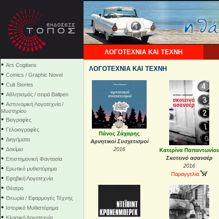
ΛΟΓΟΤΕΧΝΙΑ ΚΑΙ ΤΕΧΝΗ
•
Ars Cogitans
ΛΟΓΟΤΕΧΝΙΑ ΚΑΙ ΤΕΧΝΗ
•
Comics / Graphic Novel
•
Cult Stories
•
Αθλητισμός / σειρά Ballpen
•
Αστυνομική Λογοτεχνία /
Μυστηρίου
•
Βιογραφίες
•
Γελοιογραφίες
Πάνος Ζάχαρης
•
Διηγήματα
Αρνητικοί Συσχετισμοί
•
Δοκίμιο
2016
Κατερίνα Παπαντωνίο
•
Σκοτεινό ασανσέρ
Επιστημονική Φαντασία
2016
•
Ερωτικό μυθιστόρημα
Παραγγελία
•
Εφηβική Λογοτεχνία
•
Θέατρο
•
Θεωρία / Εφαρμογές Τέχνης
•
Ιστορικό Μυθιστόρημα
•
Κλασική Λογοτεχνία