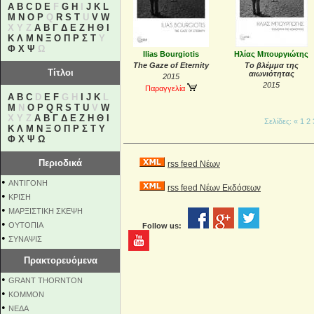
A
B
C
D
E
F
G
H
I
J
K
L
M
N
O
P
Q
R
S
T
U
V
W
X Y Z
Α
Β
Γ
Δ
Ε
Ζ
Η
Θ
Ι
Κ
Λ
Μ
Ν
Ξ
Ο
Π
Ρ
Σ
Τ
Υ
Φ
Χ
Ψ
Ω
Ilias Bourgiotis
Ηλίας Μπουργιώτης
The Gaze of Eternity
Το βλέμμα της
Τίτλοι
αιωνιότητας
2015
2015
Παραγγελία
A
B
C
D
E
F
G H
I
J
K
L
M
N
O
P
Q
R
S
T
U
V
W
X Y Z
Α
Β
Γ
Δ
Ε
Ζ
Η
Θ
Ι
Σελίδες:
«
1
2
Κ
Λ
Μ
Ν
Ξ
Ο
Π
Ρ
Σ
Τ
Υ
Φ
Χ
Ψ
Ω
Περιοδικά
rss feed Νέων
•
ΑΝΤΙΓΟΝΗ
rss feed Νέων Εκδόσεων
•
ΚΡΙΣΗ
•
ΜΑΡΞΙΣΤΙΚΗ ΣΚΕΨΗ
•
ΟΥΤΟΠΙΑ
Follow us:
•
ΣΥΝΑΨΙΣ
Πρακτορευόμενα
•
GRANT THORNTON
•
KOMMON
•
NEΔΑ