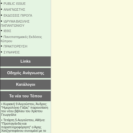
•
PUBLIC ISSUE
•
ΑΝΑΓΝΩΣΤΗΣ
•
ΕΚΔΟΣΕΙΣ ΠΙΡΟΓΑ
•
ΙΔΡΥΜΑ ΒΑΣΙΛΗΣ
ΠΑΠΑΝΤΩΝΙΟΥ
•
ΙΕΘΣ
•
Πανεπιστημιακές Εκδόσεις
Κύπρου
•
ΠΡΑΚΤΟΡΕΥΣΗ
•
ΣΥΝΑΨΕΙΣ
Links
Οδηγός Ανάγνωσης
Κατάλογοι
Τα νέα του Τόπου
•
Κυριακή 9 Αυγούστου, Άνδρος:
"Ημερολόγιο Γάζας" παρουσίαση
του νέου βιβλίου του Χρίστου
Γεωργάλα
•
Τετάρτη 5 Αυγούστου, Αθήνα:
"Προπαγάνδα και
παραπληροφόρηση" ο Άρης
Χατζηστεφάνου συνομιλεί με το