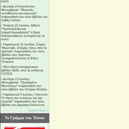
κοινό
•
Δευτέρα 24 Αυγούστου,
Μονεμβασιά: "Μουσείο,
εκπαίδευση και κοινωνία"
παρουσίαση του νέου βιβλίου του
Στάθη Γκότση
•
Τετάρτη 22 Ιουλίου, Αθήνα:
"Προπαγάνδα και
παραπληροφόρηση" ο Άρης
Χατζηστεφάνου συνομιλεί με το
κοινό
•
Παρασκευή 31 Ιουλίου, Σύρος:
"Μουντιάλ, Ιστορίες πίσω από το
τρόπαιο" παρουσίαση του νέου
βιβλίου των Χρήστου
Σωτηρακόπουλου & Φάνη
Τσοκανά
•
Νέοι τίτλοι επιστημονικού
βιβλίου 2026, από τις εκδόσεις
ΤΟΠΟΣ
•
Δευτέρα 13 Ιουλίου,
Μονεμβασιά: "Προδομένο
Μεσολόγγι" παρουσίαση του
νέου βιβλίου του Σπύρου Αλεξίου
•
Παρασκευή 3 Ιουλίου, Γιάννενα:
"Η τέχνη του πολέμου για την
εξουσία" παρουσίαση του νέου
βιβλίου του Δημήτρη Καλτσώνη
Περισσότερα »
Το Γράμμα του Τόπου