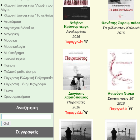
•
Κλασική λογοτεχνία / Λάμψη του
Λόγου
•
Κλασική λογοτεχνία / Τα αειθαλή
•
Λευκώματα
Ντέιβιντ
Θανάσης Σκρουμπέλο
•
Κρόνενμπεργκ
Λογοτεχνικό Δοκίμιο
Τα φίδια στον Κολωνό
Αναλωμένοι
•
2016
Μαγειρική
2016
•
Μουσική
Παραγγελία
•
Μουσικολογία
•
Μυθιστόρημα
•
Παιδικό Βιβλίο
•
Ποίηση
•
Πολιτικό μυθιστόρημα
•
Σύγχρονη Ελληνική Πεζογραφία
•
Σύγχρονη Ξένη Πεζογραφία
•
Τέχνη
Διονύσης
Αντιγόνη Ντόκα
•
Χρονογραφήματα
Χαριτόπουλος
Συναντήσεις 30'
Πειραιώτες
2016
Αναζήτηση
2016
Παραγγελία
Παραγγελία
Συγγραφείς