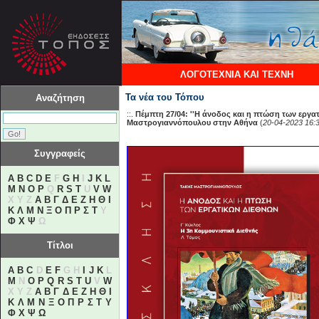
ΛΟΓΟΤΕΧΝΙΑ ΚΑΙ ΤΕΧΝΗ
Τα νέα του Τόπου
Αναζήτηση
::.
Πέμπτη 27/04: ''Η άνοδος και η πτώση των εργατ
Μαστρογιαννόπουλου στην Αθήνα
(
20-04-2023 16:
Συγγραφείς
A
B
C
D
E
F
G
H
I
J
K
L
M
N
O
P
Q
R
S
T
U
V
W
X Y Z
Α
Β
Γ
Δ
Ε
Ζ
Η
Θ
Ι
Κ
Λ
Μ
Ν
Ξ
Ο
Π
Ρ
Σ
Τ
Υ
Φ
Χ
Ψ
Ω
Τίτλοι
A
B
C
D
E
F
G H
I
J
K
L
M
N
O
P
Q
R
S
T
U
V
W
X Y Z
Α
Β
Γ
Δ
Ε
Ζ
Η
Θ
Ι
Κ
Λ
Μ
Ν
Ξ
Ο
Π
Ρ
Σ
Τ
Υ
Φ
Χ
Ψ
Ω