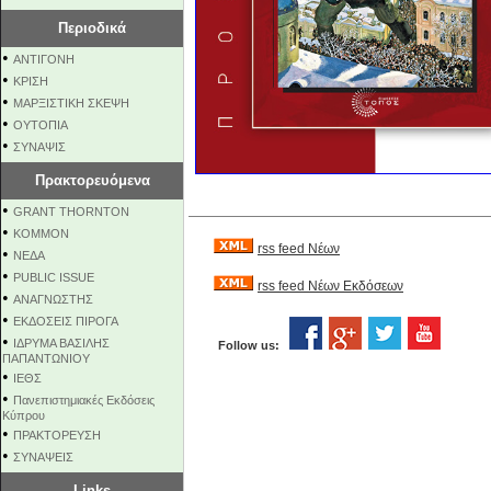
Περιοδικά
•
ΑΝΤΙΓΟΝΗ
•
ΚΡΙΣΗ
•
ΜΑΡΞΙΣΤΙΚΗ ΣΚΕΨΗ
•
ΟΥΤΟΠΙΑ
•
ΣΥΝΑΨΙΣ
Πρακτορευόμενα
•
GRANT THORNTON
•
KOMMON
rss feed Νέων
•
NEΔΑ
•
PUBLIC ISSUE
rss feed Νέων Εκδόσεων
•
ΑΝΑΓΝΩΣΤΗΣ
•
ΕΚΔΟΣΕΙΣ ΠΙΡΟΓΑ
•
ΙΔΡΥΜΑ ΒΑΣΙΛΗΣ
Follow us:
ΠΑΠΑΝΤΩΝΙΟΥ
•
ΙΕΘΣ
•
Πανεπιστημιακές Εκδόσεις
Κύπρου
•
ΠΡΑΚΤΟΡΕΥΣΗ
•
ΣΥΝΑΨΕΙΣ
Links