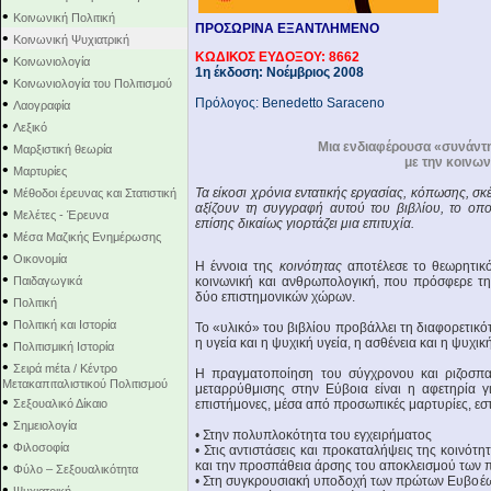
•
Κοινωνική Πολιτική
ΠΡΟΣΩΡΙΝΑ ΕΞΑΝΤΛΗΜΕΝΟ
•
Κοινωνική Ψυχιατρική
ΚΩΔΙΚΟΣ ΕΥΔΟΞΟΥ: 8662
•
Κοινωνιολογία
1η έκδοση: Νοέμβριος 2008
•
Κοινωνιολογία του Πολιτισμού
•
Πρόλογος: Benedetto Saraceno
Λαογραφία
•
Λεξικό
•
Μια ενδιαφέρουσα «συνάντη
Μαρξιστική θεωρία
με την κοινων
•
Μαρτυρίες
•
Τα
είκοσι χρόνια εντατικής εργασίας, κόπωσης, σ
Μέθοδοι έρευνας και Στατιστική
αξίζουν τη συγγραφή αυτού του βιβλίου, το οποί
•
Μελέτες - Έρευνα
επίσης δικαίως γιορτάζει μια επιτυχία.
•
Μέσα Μαζικής Ενημέρωσης
•
Οικονομία
Η έννοια της
κοινότητας
αποτέλεσε το θεωρητικό
•
Παιδαγωγικά
κοινωνική και ανθρωπολογική, που πρόσφερε τη
δύο επιστημονικών χώρων.
•
Πολιτική
•
Πολιτική και Ιστορία
Το «υλικό» του βιβλίου προβάλλει τη διαφορετικ
•
η υγεία και η ψυχική υγεία, η ασθένεια και η ψυχ
Πολιτισμική Ιστορία
•
Σειρά mέta / Κέντρο
Η πραγματοποίηση του σύγχρονου και ριζοσπασ
Μετακαπιταλιστικού Πολιτισμού
μεταρρύθμισης στην Εύβοια είναι η αφετηρία γ
•
Σεξουαλικό Δίκαιο
επιστήμονες, μέσα από προσωπικές μαρτυρίες, εστ
•
Σημειολογία
• Στην πολυπλοκότητα του εγχειρήματος
•
Φιλοσοφία
• Στις αντιστάσεις και προκαταλήψεις της κοινότη
•
και την προσπάθεια άρσης του αποκλεισμού των
Φύλο – Σεξουαλικότητα
• Στη συγκρουσιακή υποδοχή των πρώτων Ευβοέ
•