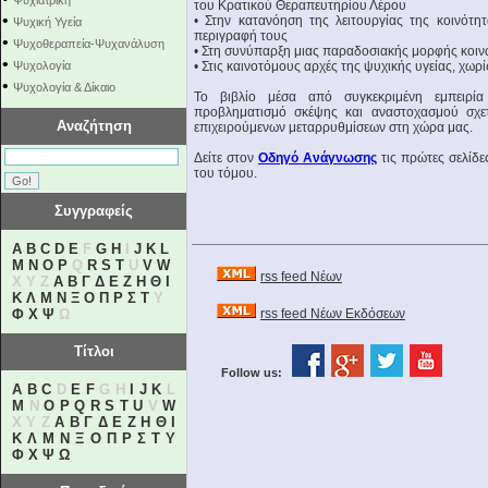
Ψυχιατρική
του Κρατικού Θεραπευτηρίου Λέρου
•
• Στην κατανόηση της λειτουργίας της κοινότη
Ψυχική Υγεία
περιγραφή τους
•
Ψυχοθεραπεία-Ψυχανάλυση
• Στη συνύπαρξη μιας παραδοσιακής μορφής κοιν
•
Ψυχολογία
• Στις καινοτόμους αρχές της ψυχικής υγείας, χωρ
•
Ψυχολογία & Δίκαιο
Το βιβλίο μέσα από συγκεκριμένη εμπειρία θ
προβληματισμό σκέψης και αναστοχασμού σχετ
Αναζήτηση
επιχειρούμενων μεταρρυθμίσεων στη χώρα μας.
Δείτε στον
Οδηγό Ανάγνωσης
τις πρώτες σελίδε
του τόμου.
Συγγραφείς
A
B
C
D
E
F
G
H
I
J
K
L
M
N
O
P
Q
R
S
T
U
V
W
rss feed Νέων
X Y Z
Α
Β
Γ
Δ
Ε
Ζ
Η
Θ
Ι
Κ
Λ
Μ
Ν
Ξ
Ο
Π
Ρ
Σ
Τ
Υ
Φ
Χ
Ψ
Ω
rss feed Νέων Εκδόσεων
Τίτλοι
Follow us:
A
B
C
D
E
F
G H
I
J
K
L
M
N
O
P
Q
R
S
T
U
V
W
X Y Z
Α
Β
Γ
Δ
Ε
Ζ
Η
Θ
Ι
Κ
Λ
Μ
Ν
Ξ
Ο
Π
Ρ
Σ
Τ
Υ
Φ
Χ
Ψ
Ω