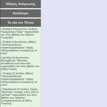
Οδηγός Ανάγνωσης
Κατάλογοι
Τα νέα του Τόπου
•
Κυριακή 9 Αυγούστου, Άνδρος:
"Ημερολόγιο Γάζας" παρουσίαση
του νέου βιβλίου του Χρίστου
Γεωργάλα
•
Τετάρτη 5 Αυγούστου, Αθήνα:
"Προπαγάνδα και
παραπληροφόρηση" ο Άρης
Χατζηστεφάνου συνομιλεί με το
κοινό
•
Δευτέρα 24 Αυγούστου,
Μονεμβασιά: "Μουσείο,
εκπαίδευση και κοινωνία"
παρουσίαση του νέου βιβλίου του
Στάθη Γκότση
•
Τετάρτη 22 Ιουλίου, Αθήνα:
"Προπαγάνδα και
παραπληροφόρηση" ο Άρης
Χατζηστεφάνου συνομιλεί με το
κοινό
•
Παρασκευή 31 Ιουλίου, Σύρος:
"Μουντιάλ, Ιστορίες πίσω από το
τρόπαιο" παρουσίαση του νέου
βιβλίου των Χρήστου
Σωτηρακόπουλου & Φάνη
Τσοκανά