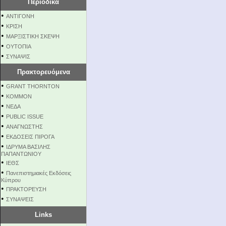
Περιοδικά
•
ΑΝΤΙΓΟΝΗ
•
ΚΡΙΣΗ
•
ΜΑΡΞΙΣΤΙΚΗ ΣΚΕΨΗ
•
ΟΥΤΟΠΙΑ
•
ΣΥΝΑΨΙΣ
Πρακτορευόμενα
•
GRANT THORNTON
•
KOMMON
•
NEΔΑ
•
PUBLIC ISSUE
•
ΑΝΑΓΝΩΣΤΗΣ
•
ΕΚΔΟΣΕΙΣ ΠΙΡΟΓΑ
•
ΙΔΡΥΜΑ ΒΑΣΙΛΗΣ
ΠΑΠΑΝΤΩΝΙΟΥ
•
ΙΕΘΣ
•
Πανεπιστημιακές Εκδόσεις
Κύπρου
•
ΠΡΑΚΤΟΡΕΥΣΗ
•
ΣΥΝΑΨΕΙΣ
Links