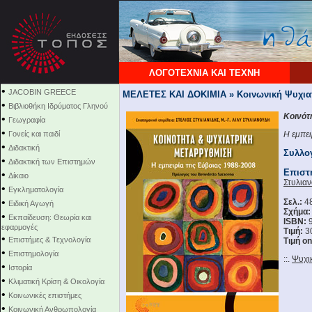
ΛΟΓΟΤΕΧΝΙΑ ΚΑΙ ΤΕΧΝΗ
•
JACOBIN GREECE
ΜΕΛΕΤΕΣ ΚΑΙ ΔΟΚΙΜΙΑ » Κοινωνική Ψυχια
•
Βιβλιοθήκη Ιδρύματος Γληνού
Κοινότ
•
Γεωγραφία
•
Γονείς και παιδί
Η εμπε
•
Διδακτική
Συλλο
•
Διδακτική των Επιστημών
Επιστ
•
Δίκαιο
Στυλιαν
•
Εγκληματολογία
•
Σελ.:
4
Ειδική Αγωγή
Σχήμα:
•
Εκπαίδευση: Θεωρία και
ISBN:
9
εφαρμογές
Τιμή:
30
•
Επιστήμες & Τεχνολογία
Τιμή on
•
Επιστημολογία
::.
Ψυχι
•
Ιστορία
•
Κλιματική Κρίση & Οικολογία
•
Κοινωνικές επιστήμες
•
Κοινωνική Ανθρωπολογία