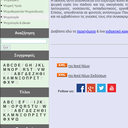
Ψυχιατρική
Η έκδοση αυτή απευθύνεται στο ευρύτερο κοινό κ
ψυχική υγεία του παιδιού και της οικογένειάς 
•
Ψυχική Υγεία
λειτουργούς, νοσηλευτές, εκπαιδευτικούς, εργοθ
•
Ψυχοθεραπεία-Ψυχανάλυση
Επίσης, απευθύνεται σε φοιτητές αντίστοιχων Π
•
και να εµβαθύνουν τις γνώσεις τους στα συγκεκρι
Ψυχολογία
•
Ψυχολογία & Δίκαιο
Διαβάστε εδώ τα
περιεχόμενα
& ένα
ενδεικτικό κεφ
Αναζήτηση
Συγγραφείς
A
B
C
D
E
F
G
H
I
J
K
L
rss feed Νέων
M
N
O
P
Q
R
S
T
U
V
W
X Y Z
Α
Β
Γ
Δ
Ε
Ζ
Η
Θ
Ι
rss feed Νέων Εκδόσεων
Κ
Λ
Μ
Ν
Ξ
Ο
Π
Ρ
Σ
Τ
Υ
Φ
Χ
Ψ
Ω
Follow us:
Τίτλοι
A
B
C
D
E
F
G H
I
J
K
L
M
N
O
P
Q
R
S
T
U
V
W
X Y Z
Α
Β
Γ
Δ
Ε
Ζ
Η
Θ
Ι
Κ
Λ
Μ
Ν
Ξ
Ο
Π
Ρ
Σ
Τ
Υ
Φ
Χ
Ψ
Ω