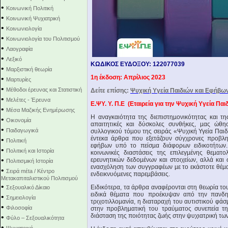
•
Κοινωνική Πολιτική
•
Κοινωνική Ψυχιατρική
•
Κοινωνιολογία
•
Κοινωνιολογία του Πολιτισμού
•
Λαογραφία
•
Λεξικό
ΚΩΔΙΚΟΣ ΕΥΔΟΞΟΥ: 122077039
•
Μαρξιστική θεωρία
1η έκδοση: Απρίλιος 2023
•
Μαρτυρίες
•
Μέθοδοι έρευνας και Στατιστική
Δείτε επίσης:
Ψυχική Υγεία Παιδιών και Εφήβω
•
Μελέτες - Έρευνα
Ε.ΨΥ. Y. Π.Ε (Εταιρεία για την Ψυχική Υγεία Πα
•
Μέσα Μαζικής Ενημέρωσης
Η αναγκαιότητα της διεπιστηµονικότητας και τη
•
Οικονομία
απαιτητικές και δύσκολες συνθήκες, µας ώθ
•
Παιδαγωγικά
συλλογικού τόµου της σειράς «Ψυχική Υγεία Παι
έντεκα άρθρα που εξετάζουν σύγχρονες προβλη
•
Πολιτική
εφήβων υπό το πείσµα διάφορων ειδικοτήτων. 
•
Πολιτική και Ιστορία
κοινωνικές διαστάσεις της επιλεγµένης θεµατ
•
ερευνητικών δεδοµένων και στοιχείων, αλλά και 
Πολιτισμική Ιστορία
ενασχόληση των συγγραφέων µε το εκάστοτε θέµα,
•
Σειρά mέta / Κέντρο
ενδεικνυόµενες παρεµβάσεις.
Μετακαπιταλιστικού Πολιτισμού
•
Ειδικότερα, τα άρθρα αναφέρονται στη θεωρία του 
Σεξουαλικό Δίκαιο
ειδικά θέµατα που προέκυψαν από την πανδη
•
Σημειολογία
τριχοτιλλοµανία, η διαταραχή του αυτιστικού φά
•
Φιλοσοφία
στην προβληµατική του τραύµατος συνεπεία της
διάσταση της ποιότητας ζωής στην ψυχιατρική τω
•
Φύλο – Σεξουαλικότητα
•