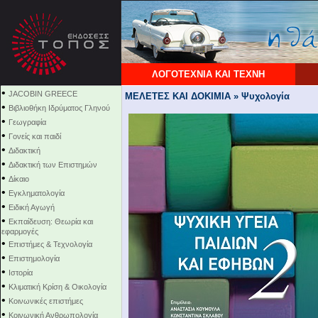
ΛΟΓΟΤΕΧΝΙΑ ΚΑΙ ΤΕΧΝΗ
•
JACOBIN GREECE
ΜΕΛΕΤΕΣ ΚΑΙ ΔΟΚΙΜΙΑ » Ψυχολογία
•
Βιβλιοθήκη Ιδρύματος Γληνού
•
Γεωγραφία
•
Γονείς και παιδί
•
Διδακτική
•
Διδακτική των Επιστημών
•
Δίκαιο
•
Εγκληματολογία
•
Ειδική Αγωγή
•
Εκπαίδευση: Θεωρία και
εφαρμογές
•
Επιστήμες & Τεχνολογία
•
Επιστημολογία
•
Ιστορία
•
Κλιματική Κρίση & Οικολογία
•
Κοινωνικές επιστήμες
•
Κοινωνική Ανθρωπολογία