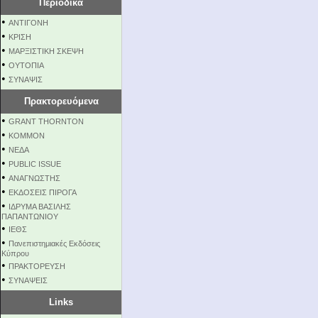
Περιοδικά
•
ΑΝΤΙΓΟΝΗ
•
ΚΡΙΣΗ
•
ΜΑΡΞΙΣΤΙΚΗ ΣΚΕΨΗ
•
ΟΥΤΟΠΙΑ
•
ΣΥΝΑΨΙΣ
Πρακτορευόμενα
•
GRANT THORNTON
•
KOMMON
•
NEΔΑ
•
PUBLIC ISSUE
•
ΑΝΑΓΝΩΣΤΗΣ
•
ΕΚΔΟΣΕΙΣ ΠΙΡΟΓΑ
•
ΙΔΡΥΜΑ ΒΑΣΙΛΗΣ
ΠΑΠΑΝΤΩΝΙΟΥ
•
ΙΕΘΣ
•
Πανεπιστημιακές Εκδόσεις
Κύπρου
•
ΠΡΑΚΤΟΡΕΥΣΗ
•
ΣΥΝΑΨΕΙΣ
Links