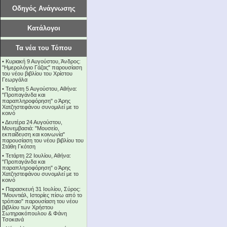
Οδηγός Ανάγνωσης
Κατάλογοι
Τα νέα του Τόπου
•
Κυριακή 9 Αυγούστου, Άνδρος:
"Ημερολόγιο Γάζας" παρουσίαση
του νέου βιβλίου του Χρίστου
Γεωργάλα
•
Τετάρτη 5 Αυγούστου, Αθήνα:
"Προπαγάνδα και
παραπληροφόρηση" ο Άρης
Χατζηστεφάνου συνομιλεί με το
κοινό
•
Δευτέρα 24 Αυγούστου,
Μονεμβασιά: "Μουσείο,
εκπαίδευση και κοινωνία"
παρουσίαση του νέου βιβλίου του
Στάθη Γκότση
•
Τετάρτη 22 Ιουλίου, Αθήνα:
"Προπαγάνδα και
παραπληροφόρηση" ο Άρης
Χατζηστεφάνου συνομιλεί με το
κοινό
•
Παρασκευή 31 Ιουλίου, Σύρος:
"Μουντιάλ, Ιστορίες πίσω από το
τρόπαιο" παρουσίαση του νέου
βιβλίου των Χρήστου
Σωτηρακόπουλου & Φάνη
Τσοκανά