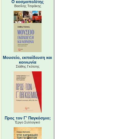
Ο κοσμοπολίτης
Βασίλης Τσιράκης
Μουσείο, εκπαίδευση και
κοινωνία
Στάθης Γκότσης
Προς τον Γ’ Παγκόσμιο;
Έργο Συλλογικό