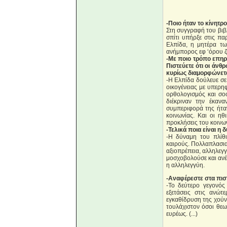
-Ποιο ήταν το κίνητρο
Στη συγγραφή του βιβλ
σπίτι υπήρξε στις πα
Ελπίδα, η μητέρα τω
ανήμπορος εφ ‘όρου ζ
-Με ποιο τρόπο επηρέ
Πιστεύετε ότι οι άνθ
κυρίως διαμορφώνεται
-Η Ελπίδα δούλευε σε
οικογένειας με υπερη
ορθολογισμός και σοφ
διέκριναν την έκαν
συμπεριφορά της ήταν
κοινωνίας. Και οι ηθ
προκλήσεις του κοινων
-Τελικά ποια είναι η 
-Η δύναμη του πλίθι
καιρούς. Πολλαπλασια
αξιοπρέπεια, αλληλεγγ
μοσχοβολούσε και ανέδι
η αλληλεγγύη.
-Αναφέρεστε στα πισ
-Το δεύτερο γεγονός
εξετάσεις στις ανώτ
εγκαθίδρυση της χούντ
τουλάχιστον όσοι θεω
ευρέως. (...)