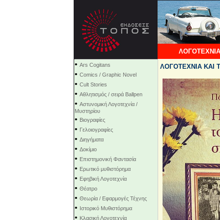
ΛΟΓΟΤΕΧΝΙΑ
•
Ars Cogitans
ΛΟΓΟΤΕΧΝΙΑ ΚΑΙ Τ
•
Comics / Graphic Novel
•
Cult Stories
•
Αθλητισμός / σειρά Ballpen
•
Αστυνομική Λογοτεχνία /
Μυστηρίου
•
Βιογραφίες
•
Γελοιογραφίες
•
Διηγήματα
•
Δοκίμιο
•
Επιστημονική Φαντασία
•
Ερωτικό μυθιστόρημα
•
Εφηβική Λογοτεχνία
•
Θέατρο
•
Θεωρία / Εφαρμογές Τέχνης
•
Ιστορικό Μυθιστόρημα
•
Κλασική Λογοτεχνία