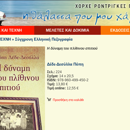
 ΚΑΙ ΤΕΧΝΗ
ΜΕΛΕΤΕΣ ΚΑΙ ΔΟΚΙΜΙΑ
ΕΚΔΟΣΕΙΣ
ΕΧΝΗ » Σύγχρονη Ελληνική Πεζογραφία
Η δύναμη του πλίθινου σπιτιού
Δέδε-Δεσύλλα Πόπη
Σελ.:
224
Σχήμα:
14 x 20,5
ISBN:
978-960-499-450-2
Τιμή:
13,80 €
Τιμή online:
12,55 €
Προσθήκη στο καλάθι