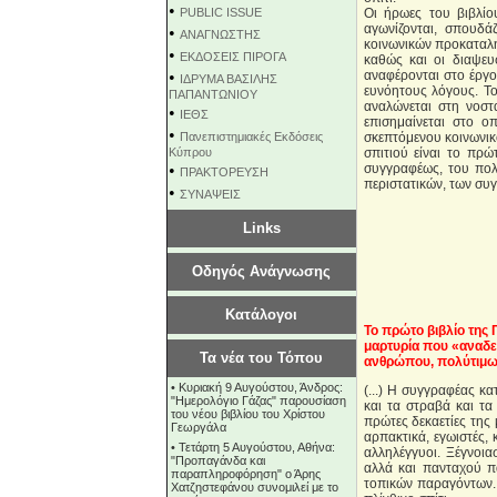
•
PUBLIC ISSUE
Οι ήρωες του βιβλίου
αγωνίζονται, σπουδά
•
ΑΝΑΓΝΩΣΤΗΣ
κοινωνικών προκαταλήψ
•
ΕΚΔΟΣΕΙΣ ΠΙΡΟΓΑ
καθώς και οι διαψευ
•
αναφέρονται στο έργο
ΙΔΡΥΜΑ ΒΑΣΙΛΗΣ
ευνόητους λόγους. Το
ΠΑΠΑΝΤΩΝΙΟΥ
αναλώνεται στη νοστ
•
ΙΕΘΣ
επισημαίνεται στο ο
•
Πανεπιστημιακές Εκδόσεις
σκεπτόμενου κοινωνικ
Κύπρου
σπιτιού είναι το πρ
•
συγγραφέως, του πολ
ΠΡΑΚΤΟΡΕΥΣΗ
περιστατικών, των συ
•
ΣΥΝΑΨΕΙΣ
Links
Οδηγός Ανάγνωσης
Κατάλογοι
Το πρώτο βιβλίο της 
μαρτυρία που «αναδε
Τα νέα του Τόπου
ανθρώπου, πολύτιμων
•
Κυριακή 9 Αυγούστου, Άνδρος:
(...) Η συγγραφέας κ
"Ημερολόγιο Γάζας" παρουσίαση
και τα στραβά και τα
του νέου βιβλίου του Χρίστου
πρώτες δεκαετίες της 
Γεωργάλα
αρπακτικά, εγωιστές, 
•
Τετάρτη 5 Αυγούστου, Αθήνα:
αλληλέγγυοι. Ξέγνοι
"Προπαγάνδα και
αλλά και πανταχού π
παραπληροφόρηση" ο Άρης
τοπικών παραγόντων. 
Χατζηστεφάνου συνομιλεί με το