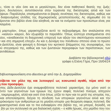
, τόσο οι νέοι όσο και οι μεγαλύτεροι, δεν είναι παθητικοί θεατές της ζωής:
ζουν, δουλεύουν, αντιστέκονται στην τυραννία της δικτατορίας αλλά και των
ψεων. Παράλληλα, επισημαίνονται οι βαριές συνέπειες της δικτατορίας, καθώς και
 διαψευσμένες ελπίδες της δημοκρατικής μεταπολίτευσης. Ας σημειωθεί ότι τα
ρονται στο βιβλίο είναι όλα αληθινά, αν και τα ονόματα των προσώπων είναι, για
λαγμένα.
ή μαρτυρία», όπως χαρακτηρίζεται αυτό το πεζογράφημα, δεν αναλώνεται στη
 «καλού» καιρού, δεν εξωραΐζει το παρελθόν. Όπως εύστοχα επισημαίνεται στο
ίου, «αναδεικνύει τη διαχρονική υπεροχή των αξιών του σκεπτόμενου κοινωνικού
και στη σημερινή εποχή». Αν και η Δύναμη του πλίνθινου σπιτιού είναι το πρώτο
ε-Δεσύλλα, είναι φανερή η δύναμη του κριτικού βλέμματος της συγγραφέως, του
κού στοχασμού της, καθώς και των ζωντανών περιγραφών των περιστατικών, των
αντιθέσεων.
Διαβάστε την βιβλιοκριτική
εδώ
γράφει η Ελένη Γήρα, Πριν 16/04/24
Βιβλιοπαρουσίαση στο
diastixo.gr
από την Δ. Δημητριάδου
έβεται τον ρόλο της και λειτουργεί ως κοινωνικό αγαθό, πέρα από την
 που προσφέρει.
όπης Δέδε-Δεσύλλα έχει αναμφισβήτητα πολιτικό χαρακτήρα, όχι μόνο γιατί οι
όντο των γεγονότων των ηρώων της έχουν σαφές πολιτικό πνεύμα, απηχούν
εκμηριωμένη, αλλά και γιατί έτσι όπως χτίζει το πριν και το μετά της ιστορίας της,
 και αποτελέσματα, δείχνει τη σύνδεση των ιστορικών γεγονότων αλλά και την
κρόκοσμου των ανθρώπων με τη μεγάλη ιστορία· μια θεώρηση σαφώς πολιτική. Θα
ρακτηριστικό είναι και το πιο ενδιαφέρον στο βιβλίο της, να μπορεί, δηλαδή, να
ό βίο με τον συλλογικό σε μια διαλεκτική σχέση – ο κάθε ήρωας, στο μερίδιο που του