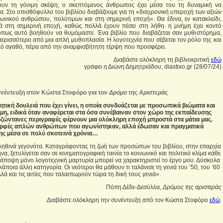
ουν τη γόνιμη σκέψη, ο σκεπτόμενος άνθρωπος έχει μέσα του τη δυναμική να
α. Στο οπισθόφυλλο του βιβλίου διαβάζουμε για τη «διαχρονική υπεροχή των αξιών
ωνικού ανθρώπου, πολύτιμων και στη σημερινή εποχή». Θα έδινα, εν κατακλείδι,
 στη σημερινή εποχή, καθώς πολλά έχουν πέσει στη λήθη· η μνήμη έχει κοντό
όπως αυτό βοηθούν να θυμόμαστε. Ένα βιβλίο που διαβάζεται σαν μυθιστόρημα,
περισσότερο από μια απλή μυθοπλασία. Η λογοτεχνία που σέβεται τον ρόλο της και
ικό αγαθό, πέρα από την αναμφισβήτητη τέρψη που προσφέρει.
Διαβάστε ολόκληρη τη βιβλιοκριτική
εδώ
γράφει η Διώνη Δημητριάδου, diastixo.gr (28/07/24)
νέντευξη στον Κώστα Στοφόρο για τον
Δρόμο της Αριστεράς
ητική δουλειά που έχει γίνει, η οποία συνδυάζεται με προσωπικά βιώματα και
μη, ειδικά όταν αναφέρεται στα όσα συνέβαιναν στον χώρο της εκπαίδευσης
λοζώντανες περιγραφές φέρνουν μια ολόκληρη εποχή μπροστά στα μάτια μας.
ορφές απλών ανθρώπων που αγωνίστηκαν, αλλά έδωσαν και πραγματικά
ς μέσα σε πολύ σκοτεινά χρόνια…
 αληθινά γεγονότα. Καταγράφοντας τη ζωή των προσώπων του βιβλίου, στην επαρχία
α, ξετυλίγεται σαν σε κινηματογραφική ταινία το κοινωνικό και πολιτικό κλίμα κάθε
 άποψη μόνο λογοτεχνική μαρτυρία μπορεί να χαρακτηριστεί το έργο μου. Δύσκολα
κάποια άλλη κατηγορία. Οι νεότεροι θα μάθουν τι ταλάνισε τη γενιά του ’50, του ’60
λλά και τις αιτίες που ταλαιπωρούν τώρα τη δική τους γενιά».
Πόπη Δέδε-Δεσύλλα,
Δρόμος της αριστεράς
Διαβάστε ολόκληρη την συνέντευξη από τον Κώστα Στοφόρο
εδώ
.