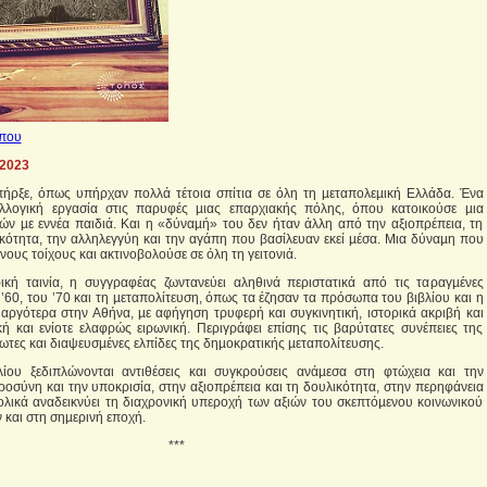
ύπου
 2023
πήρξε, όπως υπήρχαν πολλά τέτοια σπίτια σε όλη τη µεταπολεµική Ελλάδα. Ένα
υλλογική εργασία στις παρυφές µιας επαρχιακής πόλης, όπου κατοικούσε µια
τών µε εννέα παιδιά. Και η «δύναµή» του δεν ήταν άλλη από την αξιοπρέπεια, τη
τικότητα, την αλληλεγγύη και την αγάπη που βασίλευαν εκεί µέσα. Μια δύναµη που
νους τοίχους και ακτινοβολούσε σε όλη τη γειτονιά.
ική ταινία, η συγγραφέας ζωντανεύει αληθινά περιστατικά από τις ταραγµένες
υ ’60, του ’70 και τη µεταπολίτευση, όπως τα έζησαν τα πρόσωπα του βιβλίου και η
ι αργότερα στην Αθήνα, µε αφήγηση τρυφερή και συγκινητική, ιστορικά ακριβή και
ή και ενίοτε ελαφρώς ειρωνική. Περιγράφει επίσης τις βαρύτατες συνέπειες της
ωτες και διαψευσµένες ελπίδες της δηµοκρατικής µεταπολίτευσης.
βλίου ξεδιπλώνονται αντιθέσεις και συγκρούσεις ανάµεσα στη φτώχεια και την
ροσύνη και την υποκρισία, στην αξιοπρέπεια και τη δουλικότητα, στην περηφάνεια
ολικά αναδεικνύει τη διαχρονική υπεροχή των αξιών του σκεπτόµενου κοινωνικού
και στη σηµερινή εποχή.
***