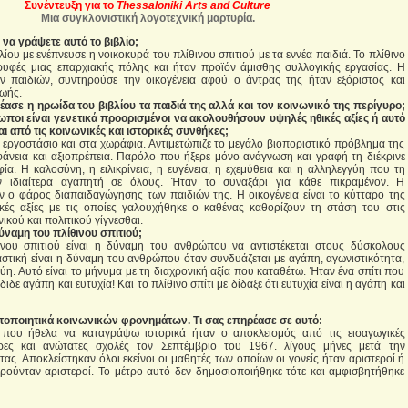
Συνέντευξη για το
Τhessaloniki Arts and Culture
Μια συγκλονιστική λογοτεχνική μαρτυρία.
 να γράψετε αυτό το βιβλίο;
ίου με ενέπνευσε η νοικοκυρά του πλίθινου σπιτιού με τα εννέα παιδιά. Το πλίθινο
ρυφές μιας επαρχιακής πόλης και ήταν προϊόν άμισθης συλλογικής εργασίας. Η
ν παιδιών, συντηρούσε την οικογένεια αφού ο άντρας της ήταν εξόριστος και
ωής.
ασε η ηρωίδα του βιβλίου τα παιδιά της αλλά και τον κοινωνικό της περίγυρο;
ρωποι είναι γενετικά προορισμένοι να ακολουθήσουν υψηλές ηθικές αξίες ή αυτό
 από τις κοινωνικές και ιστορικές συνθήκες;
 εργοστάσιο και στα χωράφια. Αντιμετώπιζε το μεγάλο βιοποριστικό πρόβλημα της
φάνεια και αξιοπρέπεια. Παρόλο που ήξερε μόνο ανάγνωση και γραφή τη διέκρινε
ία. Η καλοσύνη, η ειλικρίνεια, η ευγένεια, η εχεμύθεια και η αλληλεγγύη που τη
αν ιδιαίτερα αγαπητή σε όλους. Ήταν το συναξάρι για κάθε πικραμένον. Η
 ο φάρος διαπαιδαγώγησης των παιδιών της. Η οικογένεια είναι το κύτταρο της
ικές αξίες με τις οποίες γαλουχήθηκε ο καθένας καθορίζουν τη στάση του στις
ικού και πολιτικού γίγνεσθαι.
δύναμη του πλίθινου σπιτιού;
νου σπιτιού είναι η δύναμη του ανθρώπου να αντιστέκεται στους δύσκολους
στική είναι η δύναμη του ανθρώπου όταν συνδυάζεται με αγάπη, αγωνιστικότητα,
ύη. Αυτό είναι το μήνυμα με τη διαχρονική αξία που καταθέτω. Ήταν ένα σπίτι που
δε αγάπη και ευτυχία! Και το πλίθινο σπίτι με δίδαξε ότι ευτυχία είναι η αγάπη και
τοποιητικά κοινωνικών φρονημάτων. Τι σας επηρέασε σε αυτό:
 που ήθελα να καταγράψω ιστορικά ήταν ο αποκλεισμός από τις εισαγωγικές
ερες και ανώτατες σχολές τον Σεπτέμβριο του 1967. λίγους μήνες μετά την
ας. Αποκλείστηκαν όλοι εκείνοι οι μαθητές των οποίων οι γονείς ήταν αριστεροί ή
ρούνταν αριστεροί. Το μέτρο αυτό δεν δημοσιοποιήθηκε τότε και αμφισβητήθηκε