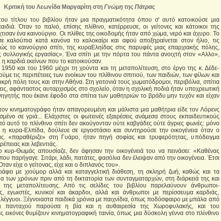
Κριτική του Λεωνίδα Μαργαρίτη στη
Γνώμη της Πάτρας
ι του τίτλου του βιβλίου ήταν μια πραγματικότητα όπου σ' αυτό κατοικούσε μια
αιδιά. Όταν το παλιό, επίσης πλίθινο, κατέρρευσε, οι γείτονες και κάτοικοι της
χτισαν ένα καινούργιο. Οι πλίθες της οικοδομής ήταν από χώμα, νερό και άχυρο. Το
σε καλούπια κατά κανόνα το καλοκαίρι και αφού αποξηραίνεται στον ήλιο, τις
ς το καινούργιο σπίτι, της κυραΕληίδας στις παρυφές μιας επαρχιακής πόλης,
 συλλογικής εργασίας». Ένα σπίτι με την πόρτα του πάντα ανοιχτή στον «Αλλο»,
 η καρδιά εκείνων που το κατοικούσαν.
 1950 και του 1960 μέχρι τη χούντα και τη μεταπολίτευση, στο έργο της κ. Δέδε-
ε τις περιπέτειες των ενοίκων του πλίθινου σπιτιού, των παιδιών, των φίλων και
ικρή πόλη τους και στην Αθήνα. Στη γειτονιά τους χωματόδρομοι, περιβόλια, σπίτια
ξεις, αφάνταστος αυταρχισμός στο σχολείο, όταν η σχολική ποδιά ήταν υποχρεωτική
θηγητής που έκανε έφοδο στα σπίτια των μαθητριών το βράδυ μην τυχόν και είχαν
τον κινηματογράφο ήταν απαγορευμένη και μάλιστα μια μαθήτρια είδε τον Λόρενς
σμένο σε γριά... Ελάχιστες οι φωτεινές εξαιρέσεις ανάμεσα στους εκπαιδευτικούς
πό αυτό το πλίνθινο σπίτι δεν ακούγονταν ούτε καβγάδες ούτε άγριες φωνές: μόνο
 η κυρα-Ελπίδα, δούλευε σε εργοστάσιο και συντηρούσε την οικογένεια όταν ο
ς. «παραθέριζε» στη Γυάρο, ήταν πηγή σοφίας και τρυφερότητας, υπόδειγμα
ρέπειας και λεβεντιάς.
 ο κυρ-Θωμάς απουσίαζε, δεν άφησαν την οικογένειά του να πεινάσει: «Καθένας
που παρήγαγε. Σιτάρι, λάδι, πατάτες, φασόλια δεν έλειψαν από την οικογένεια. Έτσι
Όταν είχε ο γείτονας, είχε και ο διπλανός του».
άφει με χιούμορ αλλά και καταγγελτική διάθεση, τη σκληρή ζωή, καθώς και τα
α των χρόνων πριν από τη δικτατορία των συνταγματαρχών, στη διάρκειά της και
ς της μεταπολίτευσης. Από τις σελίδες του βιβλίου παρελαύνουν άνθρωποι-
ς, εγωιστές, κυνικοί και άκαρδοι, αλλά και άνθρωποι με περίσσευμα καρδιάς,
ηλέγγυοι. Ξέγνοιαστα παιδικά χρόνια με παιχνίδια, όπως ποδόσφαιρο με μπάλα από
αι πανταχού παρούσα η βία και η αυθαιρεσία της Χωροφυλακής, και του
ς εικόνες θυμίζουν κινηματογραφική ταινία, όπως μια δύσκολη γέννα στο πλίνθινο