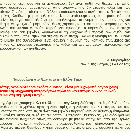
, τόσο οι νέοι, όσο και οι μεγαλύτεροι, δεν είναι παθητικοί θεατές της ζωής:
ζουν, δουλεύουν, αντιστέκονται στην τυραννία της δικτατορίας αλλά και των
εων. Στις διαπιστώσεις του βιβλίου επισημαίνονται οι συνέπειες της δικτατορίας,
σμένες ελπίδες της μεταπολίτευσης. Να σημειώσουμε πως τα περιστατικά που
 είναι πέρα για πέρα, αληθινά, με παραλλαγμένα τα ονόματα των προσώπων, για
ύτη η «λογοτεχνική μαρτυρία», όπως χαρακτηρίζεται αυτό το πεζογράφημα, δεν
αλγία του παλιού «καλού» καιρού, δεν εξωραΐζει το παρελθόν. Όπως εύστοχα
πισθόφυλλο του βιβλίου, «αναδεικνύει τη διαχρονική υπεροχή των αξιών του
ού ανθρώπου, πολύτιμων και στη σημερινή εποχή». Αν και η Δύναμη του πλίνθινου
ώτο βιβλίο της συγγραφέως είναι φανερή η δύναμη του κριτικού πνεύματος της
ιτικού και ιστορικού στοχασμού της, καθώς και των ζωντανών περιγραφών, των
γκρούσεων και των αντιθέσεων.
Λ. Μαργαρίτης
Γνώμη της Πάτρας (06/06/2024)
Παρουσίαση στο
Πριν
από την Ελένη Γήρα
Πόπης Δέδε-Δεσύλλα (εκδόσεις Τόπος) είναι μια ξεχωριστή λογοτεχνική
ικνύει τη διαχρονική υπεροχή των αξιών του σκεπτόμενου κοινωνικού
 και στη σημερινή εποχή»
αταγράφει με χιούμορ αλλά και δίκαιη καταγγελτική διάθεση τη σκληρή ζωή, καθώς
 ανάποδα των χρόνων πριν τη δικτατορία, στη διάρκεια της δικτατορίας και στις
μεταπολίτευσης. Από τις σελίδες του βιβλίου παρελαύνουν σε αντίστιξη άνθρωποι-
κυνικοί και άκαρδοι, αλλά και άνθρωποι με περίσσευμα καρδιάς, γενναιόδωροι και
αστα παιδικά παιχνίδια, όπως ποδόσφαιρο με μπάλα φτιαγμένη από εφημερίδες,
αρούσα η βία και η αυθαιρεσία της Χωροφυλακής, του «παιδονόμου» και των
Αρκετές εικόνες θυμίζουν κινηματογραφική ταινία, όπως μια δύσκολη γέννα στο