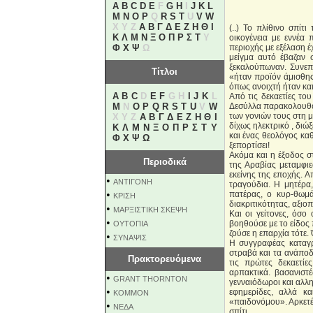
A
B
C
D
E
F
G
H
I
J
K
L
M
N
O
P
Q
R
S
T
U
V
W
X Y Z
Α
Β
Γ
Δ
Ε
Ζ
Η
Θ
Ι
(..) Το πλίθινο σπίτ
Κ
Λ
Μ
Ν
Ξ
Ο
Π
Ρ
Σ
Τ
Υ
οικογένεια με εννέα π
Φ
Χ
Ψ
Ω
περιοχής με εξέλαση έ
μείγμα αυτό έβαζαν 
ξεκαλούπωναν. Συνεπώ
Τίτλοι
«ήταν προϊόν άμισθης
όπως ανοιχτή ήταν και
A
B
C
D
E
F
G H
I
J
K
L
Από τις δεκαετίες του
M
N
O
P
Q
R
S
T
U
V
W
Δεσύλλα παρακολουθούμ
των γονιών τους στη μ
X Y Z
Α
Β
Γ
Δ
Ε
Ζ
Η
Θ
Ι
δίχως ηλεκτρικό , διώ
Κ
Λ
Μ
Ν
Ξ
Ο
Π
Ρ
Σ
Τ
Υ
και ένας θεολόγος κα
Φ
Χ
Ψ
Ω
ξεπορτίσει!
Ακόμα και η έξοδος σ
Περιοδικά
της Αραβίας μεταμφιε
εκείνης της εποχής. Α
•
ΑΝΤΙΓΟΝΗ
τραγούδια. Η μητέρα,
•
πατέρας, ο κυρ-θωμά
ΚΡΙΣΗ
διακριτικότητας, αξιοπ
•
ΜΑΡΞΙΣΤΙΚΗ ΣΚΕΨΗ
Και οι γείτονες, όσο
•
βοηθούσε με το είδος 
ΟΥΤΟΠΙΑ
ζούσε η επαρχία τότε. 
•
ΣΥΝΑΨΙΣ
Η συγγραφέας καταγρ
στραβά και τα ανάποδ
Πρακτορευόμενα
τις πρώτες δεκαετίε
αρπακτικά. βασανιστέ
•
GRANT THORNTON
γενναιόδωροι και αλλ
•
εφημερίδες, αλλά κ
KOMMON
«παιδονόμου». Αρκετέ
•
NEΔΑ
σπίτι.