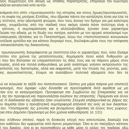
νεργός συμμέτοχος είτε ακόμη ως απαθής παρατηρητής, επηρεάζει την ευρύτερη
ρεάζεται καταλυτικά από αυτήν.
ανάμεσα στο σπίτι «πρωταγωνιστή» της ιστορίας και στους ήρωες/πρωταγωνιστές.
 τη σοφία της μητέρας Ελπίδας, που έβρισκε πάντα την κατάλληλη λύση για όλα τα
 λιτότητα, στην αξιοπρεπή φτώχεια, που τους άνοιγε τον δρόμο για μια καλύτερη
ης, γνωρίζοντας από την παιδική τους ακόμη ηλικία πόσο πολύτιμη είναι η
 γείτονες, η συμπαράσταση και η αλληλοβοήθεια, έχτισαν έναν χαρακτήρα
ιώσει την αδικία, με τη δίωξη του πατέρα, κατόπιν με τον αρχικό αποκλεισμό των
εισαγωγικές εξετάσεις για το Πανεπιστήμιο, λόγω του «πιστοποιητικού κοινωνικών
τέλεσε εμπόδιο και για κάποιο διορισμό τους, δούλεψαν μέσα τους την απόφαση
ν αποκατάσταση της δικαιοσύνης.
 πρωταγωνιστές διαγράφονται με πιστότητα όλοι οι χαρακτήρες που, όσοι ζήσαμε
κατόπιν στα χρόνια της μεταπολίτευσης, θυμόμαστε πολύ καλά. Άνθρωποι με
 που δεν δίστασαν να υπερασπιστούν τις ιδέες τους και να πάρουν μέρος στον
τορίας, αλλά και πολλά ανθρωπάκια, με μισό ανάστημα, γνήσιοι εκπρόσωποι της
σπιστές της δικτατορίας, αλλά και εκφραστές, μετά την πτώση της χούντας, μιας
μης αγωνιστικότητας, έτοιμοι να αναλάβουν πολιτικά αξιώματα που δεν τα
ώ να τελειώσει το ταξίδι του πιστοποιητικού. Ώσπου μια μέρα παίρνει μια επιστολή
γανισμό, που έγραφε: «Δεν δύνασθε να προσληφθείτε διότι εκρίθητε ως μη
ταν όλο το κατηγορητήριο. Προσφεύγει στο Συμβούλιο της Επικρατείας για να
η της την προσφυγή και παρουσιάζεται ενώπιον της επιτροπής. Περίμεναν και άλλοι
ί. Η διαδικασία της εξέτασης ήταν ολιγόλεπτη. Στοιχεία επιβαρυντικά εις βάρος της
υ θυμάται ήταν η προσβλητική συμπεριφορά απέναντί της ενός εκ των δικαστών.
του. Υποστηρικτές της χούντας και βολεμένους έβρισκες σε όλους τους χώρους.
στηκε στον Δημόσιο Οργανισμό με δύο χρόνια καθυστέρηση.
(σ. 131)
ου πλίθινου σπιτιού
, παρά τη δύσκολη εποχή που αποτυπώνει, διασώζει ένα
ου καθόλου δεν εμφορείται από άγονο ρομαντισμό. Όσο κι αν πασχίζουν κάποιοι
 του δικαίου, όσο κι αν προσπαθούν με κάθε μέσο (ο ρόλος της παιδείας εδώ