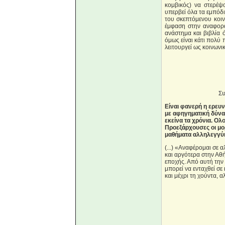
κομβικός) να στερέψ
υπερβεί όλα τα εμπόδι
του σκεπτόμενου κοιν
έμφαση στην αναφορά
ανάστημα και βιβλία 
όμως είναι κάτι πολύ 
λειτουργεί ως κοινων
Συ
Είναι φανερή η ερευν
με αφηγηματική δύνα
εκείνα τα χρόνια. Ο
Προεξάρχουσες οι μ
μαθήματα αλληλεγγύη
(...) «Αναφέρομαι σε
και αργότερα στην Αθήν
εποχής. Από αυτή την
μπορεί να ενταχθεί σε 
και μέχρι τη χούντα, α