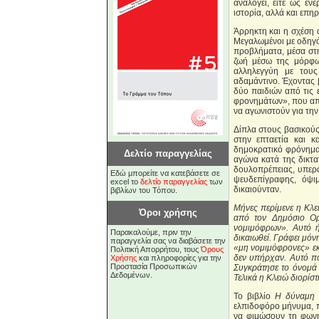
αναλογεί, είτε ως ε
ιστορία, αλλά και επη
Άρρηκτη και η σχέση 
Μεγαλωμένοι με οδηγό
προβλήματα, μέσα στη
ζωή μέσω της μόρφωσ
αλληλεγγύη με τους
αδαμάντινο. Έχοντας β
δύο παιδιών από τις 
φρονημάτων», που απο
να αγωνιστούν για τη
Δίπλα στους βασικούς
στην επταετία και 
δημοκρατικό φρόνημα
Δελτίο παραγγελίας
αγώνα κατά της δικτα
δουλοπρέπειας, υπερα
Εδώ μπορείτε να κατεβάσετε σε
ψευδεπίγραφης, όψι
excel το
δελτίο παραγγελίας
των
δικαιούνταν.
βιβλίων του Τόπου.
Μήνες περίμενε η Κλει
Όροι χρήσης
από τον Δημόσιο Ορ
νομιμόφρων». Αυτό ή
Παρακαλούμε, πριν την
δικαιωθεί. Γράφει μόν
παραγγελία σας να διαβάσετε την
«μη νομιμόφρονες» εκε
Πολιτική Απορρήτου, τους
Όρους
δεν υπήρχαν. Αυτό πο
Χρήσης
και πληροφορίες για την
Προστασία Προσωπικών
Συγκράτησε το όνομά 
Δεδομένων.
Τελικά η Κλειώ διορί
Το βιβλίο
Η δύναμη τ
ελπιδοφόρο μήνυμα, π
να φιμώσουν τη φωνή