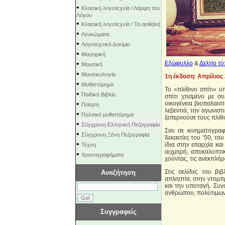
•
Κλασική λογοτεχνία / Λάμψη του
Λόγου
•
Κλασική λογοτεχνία / Τα αειθαλή
•
Λευκώματα
•
Λογοτεχνικό Δοκίμιο
•
Μαγειρική
•
Εξώφυλλο
&
Δελτίο τ
Μουσική
•
Μουσικολογία
1η έκδοση: Απρίλιος
•
Μυθιστόρημα
Το «πλίθινο σπίτι» υ
•
Παιδικό Βιβλίο
σπίτι χτισµένο µε σ
•
οικογένεια βιοπαλαισ
Ποίηση
λεβεντιά, την αγωνισ
•
Πολιτικό μυθιστόρημα
ξεπερνούσε τους πλίθι
•
Σύγχρονη Ελληνική Πεζογραφία
Σαν σε κινηµατογραφ
•
Σύγχρονη Ξένη Πεζογραφία
δεκαετίες του ’50, το
•
ίδια στην επαρχία κα
Τέχνη
αιχµηρή, αποκαλυπτικ
•
Χρονογραφήματα
χούντας, τις ανεκπλήρ
Στις σελίδες του βι
Αναζήτηση
απληστία, στην ντοµπ
και την υποταγή. Συν
ανθρώπου, πολύτιµων 
Συγγραφείς