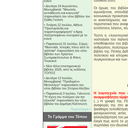
πλίνθινο σπίτι.
κοινό
•
Δευτέρα 24 Αυγούστου,
Οι ήρωες του βιβλίου
Μονεμβασιά: "Μουσείο,
αγωνίζονται, σπουδά
εκπαίδευση και κοινωνία"
κοινωνικών προκαταλή
παρουσίαση του νέου βιβλίου του
Στάθη Γκότση
οι ανεκπλήρωτες και
περιστατικά που αναφέ
•
Τετάρτη 22 Ιουλίου, Αθήνα:
ευνόητους λόγους, αλ
"Προπαγάνδα και
παραπληροφόρηση" ο Άρης
Χατζηστεφάνου συνομιλεί με το
Τούτη η «λογοτεχνικ
κοινό
νοσταλγία του παλιού
οπισθόφυλλο του βιβλ
•
Παρασκευή 31 Ιουλίου, Σύρος:
"Μουντιάλ, Ιστορίες πίσω από το
ανθρώπου, πολύτιμων 
τρόπαιο" παρουσίαση του νέου
βιβλίο της Πόπης Δέδ
βιβλίου των Χρήστου
πολιτικού και ιστορι
Σωτηρακόπουλου & Φάνη
συγκρούσεων και των 
Τσοκανά
•
Νέοι τίτλοι επιστημονικού
βιβλίου 2026, από τις εκδόσεις
ΤΟΠΟΣ
•
Δευτέρα 13 Ιουλίου,
Μονεμβασιά: "Προδομένο
Μεσολόγγι" παρουσίαση του
νέου βιβλίου του Σπύρου Αλεξίου
Η λογοτεχνία που σ
•
Παρασκευή 3 Ιουλίου, Γιάννενα:
"Η τέχνη του πολέμου για την
αναμφισβήτητη τέρψη
εξουσία" παρουσίαση του νέου
(...) Η γραφή της Π
βιβλίου του Δημήτρη Καλτσώνη
αναφορές της στο φ
ξεκάθαρη τοποθέτηση, τ
Περισσότερα »
φανερώνοντας αιτίες
Το Γράμμα του Τόπου
αλληλεξάρτηση του μι
έλεγα πως αυτό το χα
συμπλέκει τον ιδιωτικ