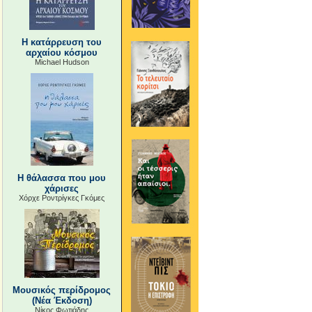
Η κατάρρευση του
αρχαίου κόσμου
Michael Hudson
Η θάλασσα που μου
χάρισες
Χόρχε Ροντρίγκες Γκόμες
Μουσικός περίδρομος
(Νέα Έκδοση)
Νίκος Φωτιάδης