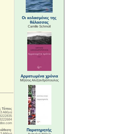
Οι κολασμένες της
θάλασσας
Camille Schmoll
Αρματωμένα χρόνια
Μήτσος Αλεξανδρόπουλος
ς Τόπος
83 Αθήνα
 8222835
 8222684
tibo.com
Παρατηρητής
διάθεση
:
83 Αθήνα