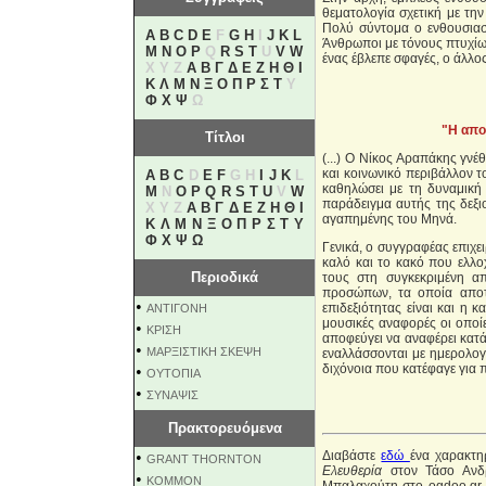
θεματολογία σχετική με τη
Πολύ σύντομα ο ενθουσιασ
A
B
C
D
E
F
G
H
I
J
K
L
Άνθρωποι με τόνους πτυχίων
M
N
O
P
Q
R
S
T
U
V
W
ένας έβλεπε σφαγές, ο άλλος
X Y Z
Α
Β
Γ
Δ
Ε
Ζ
Η
Θ
Ι
Κ
Λ
Μ
Ν
Ξ
Ο
Π
Ρ
Σ
Τ
Υ
Φ
Χ
Ψ
Ω
"Η απο
Τίτλοι
(...) Ο Νίκος Αραπάκης γνέ
και κοινωνικό περιβάλλον τ
A
B
C
D
E
F
G H
I
J
K
L
καθηλώσει με τη δυναμική
M
N
O
P
Q
R
S
T
U
V
W
παράδειγμα αυτής της δεξι
X Y Z
Α
Β
Γ
Δ
Ε
Ζ
Η
Θ
Ι
αγαπημένης του Μηνά.
Κ
Λ
Μ
Ν
Ξ
Ο
Π
Ρ
Σ
Τ
Υ
Φ
Χ
Ψ
Ω
Γενικά, ο συγγραφέας επιχε
καλό και το κακό που ελλο
Περιοδικά
τους στη συγκεκριμένη απ
προσώπων, τα οποία αποτ
•
επιδεξιότητας είναι και η 
ΑΝΤΙΓΟΝΗ
μουσικές αναφορές οι οποί
•
ΚΡΙΣΗ
αποφεύγει να αναφέρει κατά
•
ΜΑΡΞΙΣΤΙΚΗ ΣΚΕΨΗ
εναλλάσσονται με ημερολογι
διχόνοια που κατέφαγε για π
•
ΟΥΤΟΠΙΑ
•
ΣΥΝΑΨΙΣ
Πρακτορευόμενα
•
Διαβάστε
εδώ
ένα χαρακτη
GRANT THORNTON
Ελευθερία
στον Τάσο Ανδρ
•
KOMMON