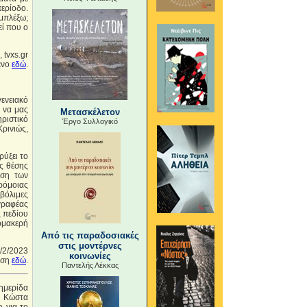
ερίοδο.
μπλέξω;
εί που ο
 tvxs.gr
ενο
εδώ
.
γενειακό
α να μας
Μετασκέλετον
ριστικό
Έργο Συλλογικό
ρινιώς,
ρύξει το
ς θέσης
ιση των
ρόμοιας
μβόλιμες
γραφέας
ς πεδίου
αρμακερή
Από τις παραδοσιακές
στις μοντέρνες
8/2/2023
κοινωνίες
αση
εδώ
.
Παντελής Λέκκας
ημερίδα
 Κώστα