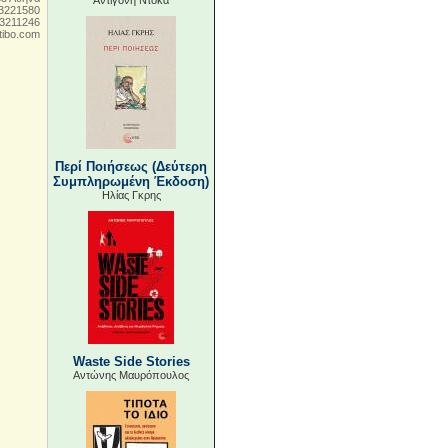
Αντιγόνη Ντόκα
 3221580
 3211246
ibo.com
Περί Ποιήσεως (Δεύτερη
Συμπληρωμένη Έκδοση)
Ηλίας Γκρης
Waste Side Stories
Αντώνης Μαυρόπουλος