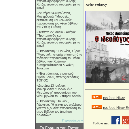
παραπληροφόρηση" ο Άρης
Χατζηστεφάνου συνομιλεί με το
Δείτε επίσης:
κοινό
•
Δευτέρα 24 Αυγούστου,
Μονεμβασιά: "Μουσείο,
εκπαίδευση και κοινωνία"
παρουσίαση του νέου βιβλίου
του Στάθη Γκότση
•
Τετάρτη 22 Ιουλίου, Αθήνα:
"Προπαγάνδα και
παραπληροφόρηση" ο Άρης
Χατζηστεφάνου συνομιλεί με το
κοινό
•
Παρασκευή 31 Ιουλίου, Σύρος:
"Μουντιάλ, Ιστορίες πίσω από το
τρόπαιο" παρουσίαση του νέου
βιβλίου των Χρήστου
Σωτηρακόπουλου & Φάνη
Τσοκανά
•
Νέοι τίτλοι επιστημονικού
βιβλίου 2026, από τις εκδόσεις
ΤΟΠΟΣ
•
Δευτέρα 13 Ιουλίου,
Μονεμβασιά: "Προδομένο
Μεσολόγγι" παρουσίαση του
νέου βιβλίου του Σπύρου Αλεξίου
rss feed Νέων
•
Παρασκευή 3 Ιουλίου,
Γιάννενα: "Η τέχνη του πολέμου
rss feed Νέων 
για την εξουσία" παρουσίαση του
νέου βιβλίου του Δημήτρη
Καλτσώνη
Περισσότερα »
Follow us:
Το Γράμμα του Τόπου