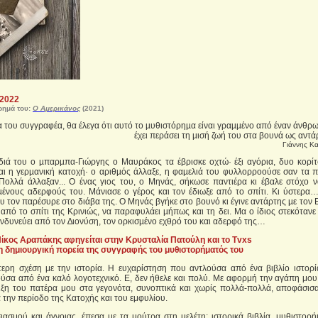
 2022
ρημά του:
Ο Αμερικάνος
(2021)
ία του συγγραφέα, θα έλεγα ότι αυτό το µυθιστόρηµα είναι γραµµένο από έναν άνθ
έχει περάσει τη µισή ζωή του στα βουνά ως αν
Γιάννης Κ
ιά του ο µπαρµπα-Γιώργης ο Μαυράκος τα έβρισκε οχτώ· έξι αγόρια, δυο κορίτ
ι η γερµανική κατοχή· ο αριθµός άλλαξε, η φαµελιά του φυλλορροούσε σαν τα π
Πολλά άλλαξαν... Ο ένας γιος του, ο Μηνάς, σήκωσε παντιέρα κι έβαλε στόχο ν
µένους αδερφούς του. Μάνιασε ο γέρος και τον έδιωξε από το σπίτι. Κι ύστερα…
υ τον παρέσυρε στο διάβα της. Ο Μηνάς βγήκε στο βουνό κι έγινε αντάρτης µε τον
από το σπίτι της Κρινιώς, να παραφυλάει µήπως και τη δει. Μα ο ίδιος στεκότανε
ινδυνεύει από τον ∆ιονύση, τον ορκισµένο εχθρό του και αδερφό της…
ίκος Αραπάκης αφηγείται στην Κρυσταλία Πατούλη και το Tvxs
η δημιουργική πορεία της συγγραφής του μυθιστορήματός του
ιαίτερη σχέση με την ιστορία. Η ευχαρίστηση που αντλούσα από ένα βιβλίο ιστορ
ύσα από ένα καλό λογοτεχνικό. Ε, δεν ήθελε και πολύ. Με αφορμή την αγάπη μου 
μειξη του πατέρα μου στα γεγονότα, συνοπτικά και χωρίς πολλά-πολλά, αποφάσισα
την περίοδο της Κατοχής και του εμφυλίου.
ιασμού και άγνοιας, έπεσα με τα μούτρα στη μελέτη: ιστορικά βιβλία, μυθιστορή