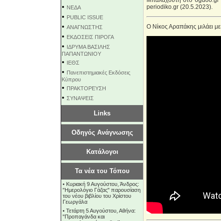
Μπαλαχούτη στο ogdoo.gr 
•
periodiko.gr (20.5.2023).
NEΔΑ
•
PUBLIC ISSUE
•
Ο Νίκος Αραπάκης μιλάει μ
ΑΝΑΓΝΩΣΤΗΣ
•
ΕΚΔΟΣΕΙΣ ΠΙΡΟΓΑ
•
ΙΔΡΥΜΑ ΒΑΣΙΛΗΣ
ΠΑΠΑΝΤΩΝΙΟΥ
•
ΙΕΘΣ
•
Πανεπιστημιακές Εκδόσεις
Κύπρου
•
ΠΡΑΚΤΟΡΕΥΣΗ
•
ΣΥΝΑΨΕΙΣ
Links
Οδηγός Ανάγνωσης
Κατάλογοι
Τα νέα του Τόπου
•
Κυριακή 9 Αυγούστου, Άνδρος:
"Ημερολόγιο Γάζας" παρουσίαση
του νέου βιβλίου του Χρίστου
Γεωργάλα
•
Τετάρτη 5 Αυγούστου, Αθήνα:
"Προπαγάνδα και