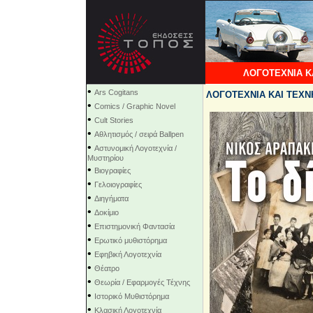
ΛΟΓΟΤΕΧΝΙΑ Κ
•
Ars Cogitans
ΛΟΓΟΤΕΧΝΙΑ ΚΑΙ ΤΕΧΝΗ
•
Comics / Graphic Novel
•
Cult Stories
•
Αθλητισμός / σειρά Ballpen
•
Αστυνομική Λογοτεχνία /
Μυστηρίου
•
Βιογραφίες
•
Γελοιογραφίες
•
Διηγήματα
•
Δοκίμιο
•
Επιστημονική Φαντασία
•
Ερωτικό μυθιστόρημα
•
Εφηβική Λογοτεχνία
•
Θέατρο
•
Θεωρία / Εφαρμογές Τέχνης
•
Ιστορικό Μυθιστόρημα
•
Κλασική Λογοτεχνία