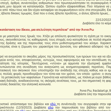
ν εποχή, άρθρα, συνεντεύξεις ανθρώπων που πρωταγωνίστησαν τη συγκεκριμένη π
μός μου άρχισε να καταλαγιάζει. Ώσπου σχεδόν εξαφανίσθηκε. Πού πήγαινα να 
 από πίσω τους και δεν είχαν καταφέρει να συμφωνήσουν ούτε στα στοιχειώδη. Εκ
 έβλεπε δίκαιες τιμωρίες. Εκεί που ο ένας έβλεπε προδότες, ο άλλος έβλεπε ήρωες...
22/12/2022,
Διαβάστε όλο το κείμ
κατάσταση του δίκιου, μια ατελεύτητη περιπέτεια" από την Άννα Ρω
θει με μαεστρία τους ήρωές του. Χτίζει με απόλυτη φυσικότητα τη σχέση με το οικο
ους, σκηνοθετώντας τις καθημερινές τους στιγμές ενώ κατορθώνει σε πολλά σημεί
 της δράσης και της παρουσίας τους στον μυθιστορηματικό του κόσμο. Χαρακτη
οτεχνίας είναι η ζύμωση του χαρακτήρα του Διονύση, του φθισικού αδελφού της Κ
ιρεί να ανιχνεύσει το σκιώδες μέρος της προσωπικότητας των ηρώων του και να εξο
χεύει εντός του, αποφεύγοντας, ευτυχώς, τους αφορισμούς και την ισοπέδωση τη
αίτηση της ιστορίας. Ταυτόχρονα, «ντύνει» με αρμονία την εξωτερική εμφάν
υπώνονται στη συνείδηση του αναγνώστη ως κινηματογραφικές περσόνες. Πα
κατασκευή του σκηνικού που υποστηρίζει την ανάδειξη της εποχής καθώς και οι ε
ες πολλές φορές προσδιορίζουν τον τόπο και τον χρόνο, τον οποίο -χρόνο- ο συγ
 τη μετακύλιση των κεφαλαίων. Γεγονότα και καταστάσεις, ως πλάνα με ευρύ βάθο
ακή διάταξη, αναδεικνύοντας τις σκληρές συνέπειες τους, με πιο σημαντική τη φ
ολλές δεκαετίες την ελληνική κοινωνία.
Άννα Ρω, fractalart.gr, 
Διαβάστε όλη την παρουσί
ριστικό απόσπασμα του βιβλίου και
εδώ
τη συνέντευξη του συγγραφέα στην εφ
ικόπουλο (12/3/2023). Διαβάστε
εδώ
την παρουσίαση του βιβλίου από τον