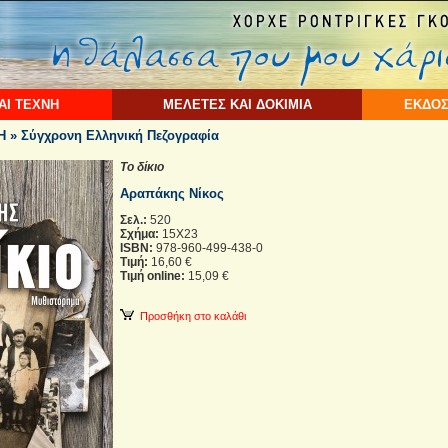
ΑΙ ΤΕΧΝΗ
ΜΕΛΕΤΕΣ ΚΑΙ ΔΟΚΙΜΙΑ
ΕΚΔΟΣ
 » Σύγχρονη Ελληνική Πεζογραφία
Το δίκιο
Αραπάκης Νίκος
Σελ.:
520
Σχήμα:
15Χ23
ISBN:
978-960-499-438-0
Τιμή:
16,60 €
Τιμή online:
15,09 €
Προσθήκη στο καλάθι