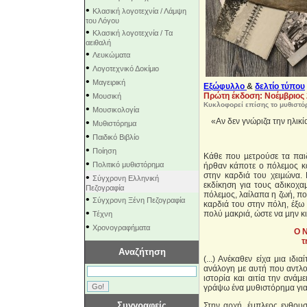
•
Κλασική λογοτεχνία / Λάμψη
του Λόγου
•
Κλασική λογοτεχνία / Τα
αειθαλή
•
Λευκώματα
•
Λογοτεχνικό Δοκίμιο
•
Μαγειρική
Εξώφυλλο
&
δελτίο τύπου
•
Πρώτη έκδοση: Νοέμβριος
Μουσική
Κυκλοφορεί επίσης το μυθιστό
•
Μουσικολογία
•
«Αν δεν γνώριζα την ηλικ
Μυθιστόρημα
•
Παιδικό Βιβλίο
•
Ποίηση
Κάθε που µετρούσε τα παιδ
•
Πολιτικό μυθιστόρημα
ήρθαν κάποτε ο πόλεµος κα
στην καρδιά του χειµώνα. 
•
Σύγχρονη Ελληνική
εκδίκηση για τους αδικοχα
Πεζογραφία
πόλεµος, λαίλαπα η ζωή, πο
•
Σύγχρονη Ξένη Πεζογραφία
καρδιά του στην πόλη, έξω 
•
πολύ µακριά, ώστε να µην κ
Τέχνη
•
Χρονογραφήματα
Ο Ν
τ
Αναζήτηση
(...) Ανέκαθεν είχα μια ιδ
ανάλογη με αυτή που αντλο
ιστορία και αιτία την ανά
γράψω ένα μυθιστόρημα για 
Συγγραφείς
Στην αρχή, έμπλεος ενθουσ