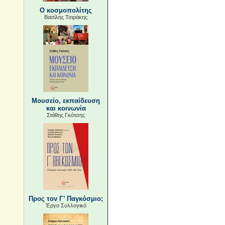
Ο κοσμοπολίτης
Βασίλης Τσιράκης
Μουσείο, εκπαίδευση
και κοινωνία
Στάθης Γκότσης
Προς τον Γ’ Παγκόσμιο;
Έργο Συλλογικό