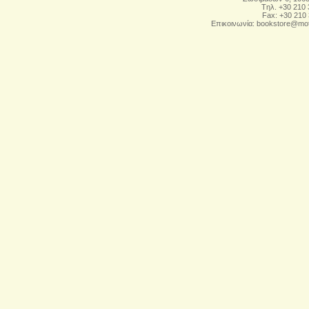
Tηλ. +30 210
Fax: +30 210
Επικοινωνία:
bookstore@mot