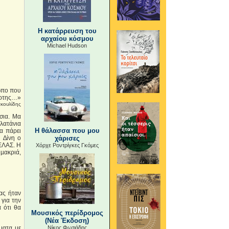
Η κατάρρευση του
αρχαίου κόσμου
Michael Hudson
ρωπο που
τάρτης…»
ακουλίδης
σια. Μα
λατάνια
Η θάλασσα που μου
α πάρει
 ∆ίνη ο
χάρισες
 ΕΛΑΣ. Η
Χόρχε Ροντρίγκες Γκόμες
 µακριά,
ίας ήταν
για την
 ότι θα
Μουσικός περίδρομος
(Νέα Έκδοση)
ματα με
Νίκος Φωτιάδης