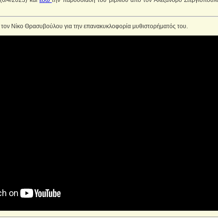
(6/4/2023) και
εδώ
την παρουσίαση του βιβλίου από τον Αλέξανδρο Στεργιόπουλο
ε τον Νίκο Θρασυβούλου για την επανακυκλοφορία μυθιστορήματός του.