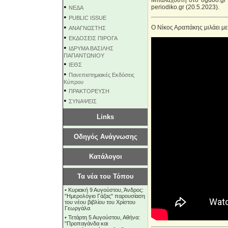
Μπαλαχούτη στο ogdoo.gr 
•
periodiko.gr (20.5.2023).
NEΔΑ
•
PUBLIC ISSUE
•
Ο Νίκος Αραπάκης μιλάει μ
ΑΝΑΓΝΩΣΤΗΣ
•
ΕΚΔΟΣΕΙΣ ΠΙΡΟΓΑ
•
ΙΔΡΥΜΑ ΒΑΣΙΛΗΣ
ΠΑΠΑΝΤΩΝΙΟΥ
•
ΙΕΘΣ
•
Πανεπιστημιακές Εκδόσεις
Κύπρου
•
ΠΡΑΚΤΟΡΕΥΣΗ
•
ΣΥΝΑΨΕΙΣ
Links
Οδηγός Ανάγνωσης
Κατάλογοι
Τα νέα του Τόπου
•
Κυριακή 9 Αυγούστου, Άνδρος:
"Ημερολόγιο Γάζας" παρουσίαση
του νέου βιβλίου του Χρίστου
Γεωργάλα
•
Τετάρτη 5 Αυγούστου, Αθήνα:
"Προπαγάνδα και