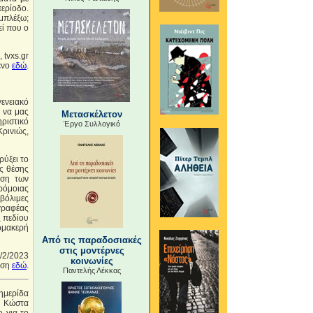
ερίοδο.
μπλέξω;
εί που ο
 tvxs.gr
ενο
εδώ
.
γενειακό
α να μας
Μετασκέλετον
ριστικό
Έργο Συλλογικό
ρινιώς,
ρύξει το
ς θέσης
ιση των
ρόμοιας
μβόλιμες
γραφέας
ς πεδίου
αρμακερή
Από τις παραδοσιακές
στις μοντέρνες
8/2/2023
κοινωνίες
αση
εδώ
.
Παντελής Λέκκας
ημερίδα
 Κώστα