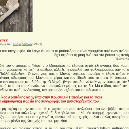
 2022
ρημά του:
Ο Αμερικάνος
(2021)
ία του συγγραφέα, θα έλεγα ότι αυτό το µυθιστόρηµα είναι γραµµένο από έναν άνθ
έχει περάσει τη µισή ζωή του στα βουνά ως αν
Γιάννης Κ
ιά του ο µπαρµπα-Γιώργης ο Μαυράκος τα έβρισκε οχτώ· έξι αγόρια, δυο κορίτ
ι η γερµανική κατοχή· ο αριθµός άλλαξε, η φαµελιά του φυλλορροούσε σαν τα π
Πολλά άλλαξαν... Ο ένας γιος του, ο Μηνάς, σήκωσε παντιέρα κι έβαλε στόχο ν
µένους αδερφούς του. Μάνιασε ο γέρος και τον έδιωξε από το σπίτι. Κι ύστερα…
υ τον παρέσυρε στο διάβα της. Ο Μηνάς βγήκε στο βουνό κι έγινε αντάρτης µε τον
από το σπίτι της Κρινιώς, να παραφυλάει µήπως και τη δει. Μα ο ίδιος στεκότανε
ινδυνεύει από τον ∆ιονύση, τον ορκισµένο εχθρό του και αδερφό της…
ίκος Αραπάκης αφηγείται στην Κρυσταλία Πατούλη και το Tvxs
η δημιουργική πορεία της συγγραφής του μυθιστορήματός του
ιαίτερη σχέση με την ιστορία. Η ευχαρίστηση που αντλούσα από ένα βιβλίο ιστορ
ύσα από ένα καλό λογοτεχνικό. Ε, δεν ήθελε και πολύ. Με αφορμή την αγάπη μου 
μειξη του πατέρα μου στα γεγονότα, συνοπτικά και χωρίς πολλά-πολλά, αποφάσισα
την περίοδο της Κατοχής και του εμφυλίου.
ιασμού και άγνοιας, έπεσα με τα μούτρα στη μελέτη: ιστορικά βιβλία, μυθιστορή