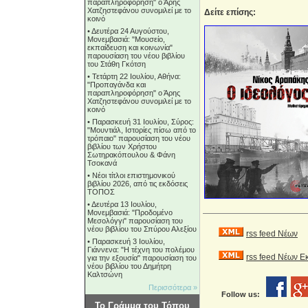
παραπληροφόρηση" ο Άρης
Χατζηστεφάνου συνομιλεί με το
Δείτε επίσης:
κοινό
•
Δευτέρα 24 Αυγούστου,
Μονεμβασιά: "Μουσείο,
εκπαίδευση και κοινωνία"
παρουσίαση του νέου βιβλίου
του Στάθη Γκότση
•
Τετάρτη 22 Ιουλίου, Αθήνα:
"Προπαγάνδα και
παραπληροφόρηση" ο Άρης
Χατζηστεφάνου συνομιλεί με το
κοινό
•
Παρασκευή 31 Ιουλίου, Σύρος:
"Μουντιάλ, Ιστορίες πίσω από το
τρόπαιο" παρουσίαση του νέου
βιβλίου των Χρήστου
Σωτηρακόπουλου & Φάνη
Τσοκανά
•
Νέοι τίτλοι επιστημονικού
βιβλίου 2026, από τις εκδόσεις
ΤΟΠΟΣ
•
Δευτέρα 13 Ιουλίου,
Μονεμβασιά: "Προδομένο
Μεσολόγγι" παρουσίαση του
νέου βιβλίου του Σπύρου Αλεξίου
rss feed Νέων
•
Παρασκευή 3 Ιουλίου,
Γιάννενα: "Η τέχνη του πολέμου
rss feed Νέων 
για την εξουσία" παρουσίαση του
νέου βιβλίου του Δημήτρη
Καλτσώνη
Περισσότερα »
Follow us:
Το Γράμμα του Τόπου