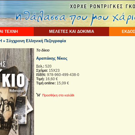
ΑΙ ΤΕΧΝΗ
ΜΕΛΕΤΕΣ ΚΑΙ ΔΟΚΙΜΙΑ
ΕΚΔΟΣ
 » Σύγχρονη Ελληνική Πεζογραφία
Το δίκιο
Αραπάκης Νίκος
Σελ.:
520
Σχήμα:
15Χ23
ISBN:
978-960-499-438-0
Τιμή:
16,60 €
Τιμή online:
15,09 €
Προσθήκη στο καλάθι