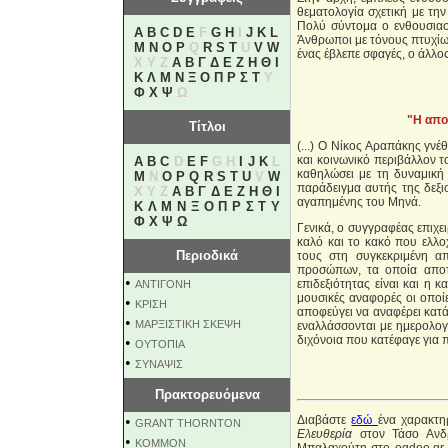
θεματολογία σχετική με τη
Πολύ σύντομα ο ενθουσιασ
A
B
C
D
E
F
G
H
I
J
K
L
Άνθρωποι με τόνους πτυχίων
M
N
O
P
Q
R
S
T
U
V
W
ένας έβλεπε σφαγές, ο άλλος
X Y Z
Α
Β
Γ
Δ
Ε
Ζ
Η
Θ
Ι
Κ
Λ
Μ
Ν
Ξ
Ο
Π
Ρ
Σ
Τ
Υ
Φ
Χ
Ψ
Ω
"Η απο
Τίτλοι
(...) Ο Νίκος Αραπάκης γνέ
και κοινωνικό περιβάλλον τ
A
B
C
D
E
F
G H
I
J
K
L
καθηλώσει με τη δυναμική
M
N
O
P
Q
R
S
T
U
V
W
παράδειγμα αυτής της δεξι
X Y Z
Α
Β
Γ
Δ
Ε
Ζ
Η
Θ
Ι
αγαπημένης του Μηνά.
Κ
Λ
Μ
Ν
Ξ
Ο
Π
Ρ
Σ
Τ
Υ
Φ
Χ
Ψ
Ω
Γενικά, ο συγγραφέας επιχε
καλό και το κακό που ελλο
Περιοδικά
τους στη συγκεκριμένη απ
προσώπων, τα οποία αποτ
•
επιδεξιότητας είναι και η 
ΑΝΤΙΓΟΝΗ
μουσικές αναφορές οι οποί
•
ΚΡΙΣΗ
αποφεύγει να αναφέρει κατά
•
ΜΑΡΞΙΣΤΙΚΗ ΣΚΕΨΗ
εναλλάσσονται με ημερολογι
διχόνοια που κατέφαγε για π
•
ΟΥΤΟΠΙΑ
•
ΣΥΝΑΨΙΣ
Πρακτορευόμενα
•
Διαβάστε
εδώ
ένα χαρακτη
GRANT THORNTON
Ελευθερία
στον Τάσο Ανδρ
•
KOMMON