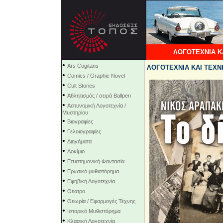
ΛΟΓΟΤΕΧΝΙΑ Κ
•
Ars Cogitans
ΛΟΓΟΤΕΧΝΙΑ ΚΑΙ ΤΕΧΝΗ
•
Comics / Graphic Novel
•
Cult Stories
•
Αθλητισμός / σειρά Ballpen
•
Αστυνομική Λογοτεχνία /
Μυστηρίου
•
Βιογραφίες
•
Γελοιογραφίες
•
Διηγήματα
•
Δοκίμιο
•
Επιστημονική Φαντασία
•
Ερωτικό μυθιστόρημα
•
Εφηβική Λογοτεχνία
•
Θέατρο
•
Θεωρία / Εφαρμογές Τέχνης
•
Ιστορικό Μυθιστόρημα
•
Κλασική Λογοτεχνία