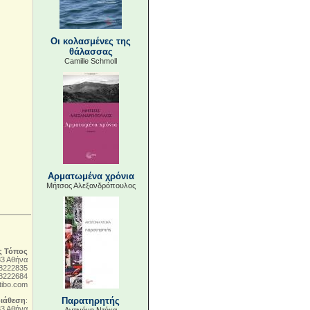
Οι κολασμένες της
θάλασσας
Camille Schmoll
Αρματωμένα χρόνια
Μήτσος Αλεξανδρόπουλος
ς Τόπος
83 Αθήνα
 8222835
 8222684
tibo.com
Παρατηρητής
διάθεση
:
83 Αθήνα