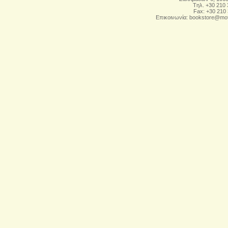
Tηλ. +30 210
Fax: +30 210
Επικοινωνία:
bookstore@mot