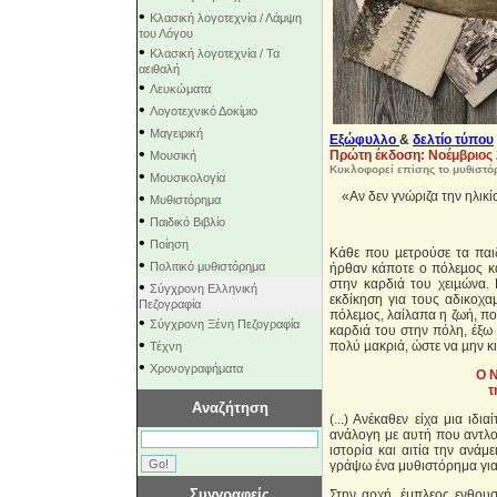
•
Κλασική λογοτεχνία / Λάμψη
του Λόγου
•
Κλασική λογοτεχνία / Τα
αειθαλή
•
Λευκώματα
•
Λογοτεχνικό Δοκίμιο
•
Μαγειρική
Εξώφυλλο
&
δελτίο τύπου
•
Πρώτη έκδοση: Νοέμβριος
Μουσική
Κυκλοφορεί επίσης το μυθιστό
•
Μουσικολογία
•
«Αν δεν γνώριζα την ηλικ
Μυθιστόρημα
•
Παιδικό Βιβλίο
•
Ποίηση
Κάθε που µετρούσε τα παιδ
•
Πολιτικό μυθιστόρημα
ήρθαν κάποτε ο πόλεµος κα
στην καρδιά του χειµώνα. 
•
Σύγχρονη Ελληνική
εκδίκηση για τους αδικοχα
Πεζογραφία
πόλεµος, λαίλαπα η ζωή, πο
•
Σύγχρονη Ξένη Πεζογραφία
καρδιά του στην πόλη, έξω 
•
πολύ µακριά, ώστε να µην κ
Τέχνη
•
Χρονογραφήματα
Ο Ν
τ
Αναζήτηση
(...) Ανέκαθεν είχα μια ιδ
ανάλογη με αυτή που αντλο
ιστορία και αιτία την ανά
γράψω ένα μυθιστόρημα για 
Συγγραφείς
Στην αρχή, έμπλεος ενθουσ