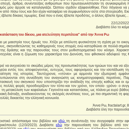
ν εποχή, άρθρα, συνεντεύξεις ανθρώπων που πρωταγωνίστησαν τη συγκεκριμένη π
μός μου άρχισε να καταλαγιάζει. Ώσπου σχεδόν εξαφανίσθηκε. Πού πήγαινα να 
 από πίσω τους και δεν είχαν καταφέρει να συμφωνήσουν ούτε στα στοιχειώδη. Εκ
 έβλεπε δίκαιες τιμωρίες. Εκεί που ο ένας έβλεπε προδότες, ο άλλος έβλεπε ήρωες...
22/12/2022,
Διαβάστε όλο το κείμ
κατάσταση του δίκιου, μια ατελεύτητη περιπέτεια" από την Άννα Ρω
θει με μαεστρία τους ήρωές του. Χτίζει με απόλυτη φυσικότητα τη σχέση με το οικο
ους, σκηνοθετώντας τις καθημερινές τους στιγμές ενώ κατορθώνει σε πολλά σημεί
 της δράσης και της παρουσίας τους στον μυθιστορηματικό του κόσμο. Χαρακτη
οτεχνίας είναι η ζύμωση του χαρακτήρα του Διονύση, του φθισικού αδελφού της Κ
ιρεί να ανιχνεύσει το σκιώδες μέρος της προσωπικότητας των ηρώων του και να εξο
χεύει εντός του, αποφεύγοντας, ευτυχώς, τους αφορισμούς και την ισοπέδωση τη
αίτηση της ιστορίας. Ταυτόχρονα, «ντύνει» με αρμονία την εξωτερική εμφάν
υπώνονται στη συνείδηση του αναγνώστη ως κινηματογραφικές περσόνες. Πα
κατασκευή του σκηνικού που υποστηρίζει την ανάδειξη της εποχής καθώς και οι ε
ες πολλές φορές προσδιορίζουν τον τόπο και τον χρόνο, τον οποίο -χρόνο- ο συγ
 τη μετακύλιση των κεφαλαίων. Γεγονότα και καταστάσεις, ως πλάνα με ευρύ βάθο
ακή διάταξη, αναδεικνύοντας τις σκληρές συνέπειες τους, με πιο σημαντική τη φ
ολλές δεκαετίες την ελληνική κοινωνία.
Άννα Ρω, fractalart.gr, 
Διαβάστε όλη την παρουσί
ριστικό απόσπασμα του βιβλίου και
εδώ
τη συνέντευξη του συγγραφέα στην εφ
ικόπουλο (12/3/2023). Διαβάστε
εδώ
την παρουσίαση του βιβλίου από τον