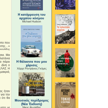
Η κατάρρευση του
αρχαίου κόσμου
Michael Hudson
ρωπο που
τάρτης…»
ακουλίδης
σια. Μα
λατάνια
Η θάλασσα που μου
α πάρει
 ∆ίνη ο
χάρισες
 ΕΛΑΣ. Η
Χόρχε Ροντρίγκες Γκόμες
 µακριά,
ίας ήταν
για την
 ότι θα
Μουσικός περίδρομος
(Νέα Έκδοση)
ματα με
Νίκος Φωτιάδης