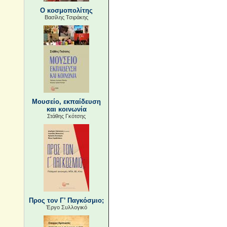
Ο κοσμοπολίτης
Βασίλης Τσιράκης
Μουσείο, εκπαίδευση
και κοινωνία
Στάθης Γκότσης
Προς τον Γ’ Παγκόσμιο;
Έργο Συλλογικό