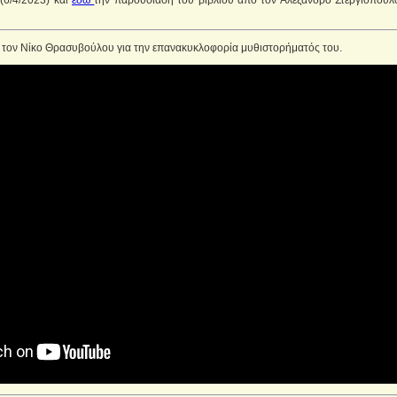
(6/4/2023) και
εδώ
την παρουσίαση του βιβλίου από τον Αλέξανδρο Στεργιόπουλο
ε τον Νίκο Θρασυβούλου για την επανακυκλοφορία μυθιστορήματός του.