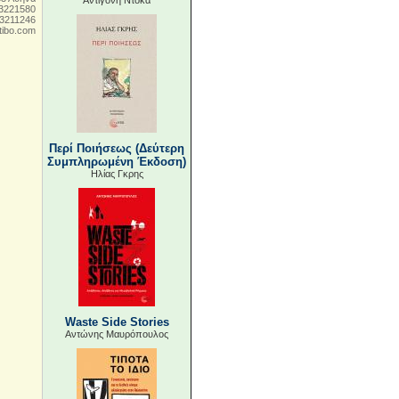
Αντιγόνη Ντόκα
 3221580
 3211246
ibo.com
Περί Ποιήσεως (Δεύτερη
Συμπληρωμένη Έκδοση)
Ηλίας Γκρης
Waste Side Stories
Αντώνης Μαυρόπουλος