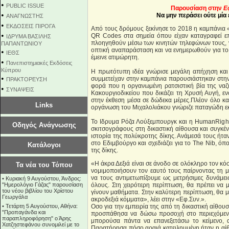
•
PUBLIC ISSUE
Παρουσίαση στην
Ε
•
Να μην περάσει ούτε μία
ΑΝΑΓΝΩΣΤΗΣ
•
ΕΚΔΟΣΕΙΣ ΠΙΡΟΓΑ
Από τους δρόμους ξεκίνησε το 2018 η καμπάνια 
•
QR Codes στα σημεία όπου είχαν καταγραφεί επ
ΙΔΡΥΜΑ ΒΑΣΙΛΗΣ
πλοηγηθούν μέσω των κινητών τηλεφώνων τους, ν
ΠΑΠΑΝΤΩΝΙΟΥ
οπτική αναπαράσταση και να ενημερωθούν για το
•
ΙΕΘΣ
έμεινε ατιμώρητη.
•
Πανεπιστημιακές Εκδόσεις
Κύπρου
Η πρωτότυπη ιδέα γνώρισε μεγάλη απήχηση και
•
συμμετείχαν στην καμπάνια παρουσιάστηκαν στη
ΠΡΑΚΤΟΡΕΥΣΗ
φορά που η οργανωμένη ρατσιστική βία της ναζ
•
ΣΥΝΑΨΕΙΣ
Κακουργιοδικείου που δικάζει τη Χρυσή Αυγή, 
στην έκθεση μέσα σε δώδεκα μέρες.Πλέον όλο και
Links
οργάνωση του Μιχαλολιάκου γνώριζε παταγώδη εκλ
Το Ιδρυμα Ρόζα Λούξεμπουργκ και η HumanRight
Οδηγός Ανάγνωσης
σκιτσογράφους στη δικαστική αίθουσα και συγκέν
ιστορία της πολύκροτης δίκης. Ανάμεσά τους ήταν 
στο Εδιμβούργο και σχεδιάζει για το The Nib, όπ
Κατάλογοι
της δίκης.
«Η άκρα Δεξιά είναι σε άνοδο σε ολόκληρο τον 
Τα νέα του Τόπου
νομιμοποιήσουν τον εαυτό τους παίρνοντας τη μ
να τους αντιμετωπίζουμε ως μετρήσιμες δυνάμε
•
Κυριακή 9 Αυγούστου, Άνδρος:
"Ημερολόγιο Γάζας" παρουσίαση
όλους. Στη χειρότερη περίπτωση, θα πρέπει να 
του νέου βιβλίου του Χρίστου
γίνουν μαθήματα. Στην καλύτερη περίπτωση, θα μπ
Γεωργάλα
ακροδεξιά κόμματα», λέει στην «Εφ.Συν.».
•
Τετάρτη 5 Αυγούστου, Αθήνα:
Οσο για την εμπειρία της από τη δικαστική αίθο
"Προπαγάνδα και
προσπάθησα να δώσω προσοχή στο περιεχόμενο
παραπληροφόρηση" ο Άρης
μπορούσα πάντα να επανεξετάσω το κείμενο, 
Χατζηστεφάνου συνομιλεί με το
Παρατήρησα πόσο αραιά κατειλημμένη ήταν η αίθ