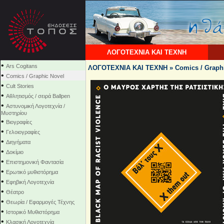
ΛΟΓΟΤΕΧΝΙΑ ΚΑΙ ΤΕΧΝΗ
•
Ars Cogitans
ΛΟΓΟΤΕΧΝΙΑ ΚΑΙ ΤΕΧΝΗ » Comics / Graphi
•
Comics / Graphic Novel
•
Cult Stories
•
Αθλητισμός / σειρά Ballpen
•
Αστυνομική Λογοτεχνία /
Μυστηρίου
•
Βιογραφίες
•
Γελοιογραφίες
•
Διηγήματα
•
Δοκίμιο
•
Επιστημονική Φαντασία
•
Ερωτικό μυθιστόρημα
•
Εφηβική Λογοτεχνία
•
Θέατρο
•
Θεωρία / Εφαρμογές Τέχνης
•
Ιστορικό Μυθιστόρημα
•
Κλασική Λογοτεχνία