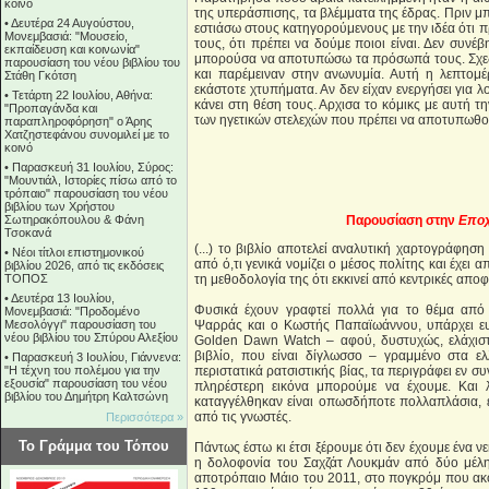
κοινό
της υπεράσπισης, τα βλέμματα της έδρας. Πριν μ
•
Δευτέρα 24 Αυγούστου,
εστιάσω στους κατηγορούμενους με την ιδέα ότι 
Μονεμβασιά: "Μουσείο,
τους, ότι πρέπει να δούμε ποιοι είναι. Δεν συνέ
εκπαίδευση και κοινωνία"
μπορούσα να αποτυπώσω τα πρόσωπά τους. Σχεδί
παρουσίαση του νέου βιβλίου του
και παρέμειναν στην ανωνυμία. Αυτή η λεπτομέ
Στάθη Γκότση
εκάστοτε χτυπήματα. Αν δεν είχαν ενεργήσει για 
•
Τετάρτη 22 Ιουλίου, Αθήνα:
κάνει στη θέση τους. Αρχισα το κόμικς με αυτή τη
"Προπαγάνδα και
των ηγετικών στελεχών που πρέπει να αποτυπωθο
παραπληροφόρηση" ο Άρης
Χατζηστεφάνου συνομιλεί με το
κοινό
•
Παρασκευή 31 Ιουλίου, Σύρος:
"Μουντιάλ, Ιστορίες πίσω από το
τρόπαιο" παρουσίαση του νέου
βιβλίου των Χρήστου
Σωτηρακόπουλου & Φάνη
Παρουσίαση στην
Επο
Τσοκανά
(...) το βιβλίο αποτελεί αναλυτική χαρτογράφησ
•
Νέοι τίτλοι επιστημονικού
από ό,τι γενικά νομίζει ο μέσος πολίτης και έχει
βιβλίου 2026, από τις εκδόσεις
ΤΟΠΟΣ
τη μεθοδολογία της ότι εκκινεί από κεντρικές απο
•
Δευτέρα 13 Ιουλίου,
Φυσικά έχουν γραφτεί πολλά για το θέμα από
Μονεμβασιά: "Προδομένο
Μεσολόγγι" παρουσίαση του
Ψαρράς και ο Κωστής Παπαϊωάννου, υπάρχει ευ
νέου βιβλίου του Σπύρου Αλεξίου
Golden Dawn Watch – αφού, δυστυχώς, ελάχιστ
βιβλίο, που είναι δίγλωσσο – γραμμένο στα ελ
•
Παρασκευή 3 Ιουλίου, Γιάννενα:
"Η τέχνη του πολέμου για την
περιστατικά ρατσιστικής βίας, τα περιγράφει εν συ
εξουσία" παρουσίαση του νέου
πληρέστερη εικόνα μπορούμε να έχουμε. Και λ
βιβλίου του Δημήτρη Καλτσώνη
καταγγέλθηκαν είναι οπωσδήποτε πολλαπλάσια, εν
από τις γνωστές.
Περισσότερα »
Το Γράμμα του Τόπου
Πάντως έστω κι έτσι ξέρουμε ότι δεν έχουμε ένα 
η δολοφονία του Σαχζάτ Λουκμάν από δύο μέλη
αποτρόπαιο Μάιο του 2011, στο πογκρόμ που ακ