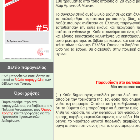
100 τραυματίες από τους οποίους οι 20 άγρια μα
Αλίμ Αμπντούλ Μάναν.
Το συγκλονιστικό αυτό βιβλίο ξεκίνησε ως κάτι ά
τα πολυάριθμα περιστατικά ρατσιστικής βίας,
Λούξεμπουργκ ανέθεσαν σε Έλληνες παραγωγούς
τοποθέτησαν την κάθε εικόνα και περιγραφή π
ιστότοπο
valtousx.gr.
Κάθε τοπωνύμιο και ένας τό
και ξένους εικαστικούς καλλιτέχνες να σκιτσάρο
αυτό μετατράπηκε σε βιβλίο με κείμενα και σκίτ
τελευταίων ετών στην Ελλάδα. Όποιος το διαβάσει 
Όσο για τα έσοδα, θα διατεθούν στην πολιτική 
αγώνα.
Δελτίο παραγγελίας
Εδώ μπορείτε να κατεβάσετε σε
excel το
δελτίο παραγγελίας
των
Παρουσίαση στο
periodik
βιβλίων του Τόπου.
Μία αντιφασιστι
Όροι χρήσης
(...) Κάθε δημιουργός αποδίδει με τον δικό του
αποδίδει την τοξικότητα της, τον φόβο που δημιο
Παρακαλούμε, πριν την
ναζιστική συμμορία. Ωστόσο αυτή η καθηλωτική απ
παραγγελία σας να διαβάσετε την
ότι τα θύματα θα μπορούσαμε να ήμασταν εμείς 
Πολιτική Απορρήτου, τους
Όρους
λήθη να κερδίσει, να μην αφήσουμε τον φασισμό
Χρήσης
και πληροφορίες για την
κρίσης, ακριβώς εκμεταλλευόμενος τον φόβο. Ν
Προστασία Προσωπικών
Δεδομένων.
δείχνει το χειρότερο δυνατό παρελθόν ακριβώς 
οργή απέναντι στην ανοχή και το σιγοντάρισμα στ