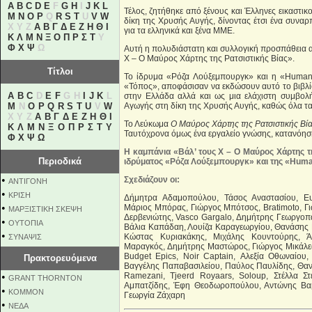
A
B
C
D
E
F
G
H
I
J
K
L
Τέλος, ζητήθηκε από ξένους και Έλληνες εικαστι
M
N
O
P
Q
R
S
T
U
V
W
δίκη της Χρυσής Αυγής, δίνοντας έτσι ένα συναρ
X Y Z
Α
Β
Γ
Δ
Ε
Ζ
Η
Θ
Ι
για τα ελληνικά και ξένα ΜΜΕ.
Κ
Λ
Μ
Ν
Ξ
Ο
Π
Ρ
Σ
Τ
Υ
Φ
Χ
Ψ
Ω
Αυτή η πολυδιάστατη και συλλογική προσπάθεια α
Χ – Ο Μαύρος Χάρτης της Ρατσιστικής Βίας».
Τίτλοι
Το ίδρυμα «Ρόζα Λούξεμπουργκ» και η «Human
«Τόπος», αποφάσισαν να εκδώσουν αυτό το βιβλίο
A
B
C
D
E
F
G H
I
J
K
L
στην Ελλάδα αλλά και ως μια ελάχιστη συμβολ
M
N
O
P
Q
R
S
T
U
V
W
Αγωγής στη δίκη της Χρυσής Αυγής, καθώς όλα τα
X Y Z
Α
Β
Γ
Δ
Ε
Ζ
Η
Θ
Ι
Το Λεύκωμα
Ο Μαύρος Χάρτης της Ρατσιστικής Βί
Κ
Λ
Μ
Ν
Ξ
Ο
Π
Ρ
Σ
Τ
Υ
Ταυτόχρονα όμως ένα εργαλείο γνώσης, κατανόηση
Φ
Χ
Ψ
Ω
Η καμπάνια «Βάλ’ τους Χ – Ο Μαύρος Χάρτης τ
Περιοδικά
ιδρύματος «Ρόζα Λούξεμπουργκ» και της «Hum
•
Σχεδιάζουν οι:
ΑΝΤΙΓΟΝΗ
•
ΚΡΙΣΗ
Δήμητρα Αδαμοπούλου, Τάσος Αναστασίου, Ευ
•
Μάριος Μπόρας, Γιώργος Μπότσος, Bratimoto, Γιώ
ΜΑΡΞΙΣΤΙΚΗ ΣΚΕΨΗ
Δερβενιώτης, Vasco Gargalo, Δημήτρης Γεωργοπά
•
ΟΥΤΟΠΙΑ
Βάλια Καπάδαη, Λουίζα Καραγεωργίου, Θανάσης
•
Κώστας Κυριακάκης, Μιχάλης Κουντούρης, Ά
ΣΥΝΑΨΙΣ
Μαραγκός, Δημήτρης Μαστώρος, Γιώργος Μικάλε
Budget Epics, Noir Captain, Αλεξία Οθωναίου
Πρακτορευόμενα
Βαγγέλης Παπαβασιλείου, Παύλος Παυλίδης, Θαν
•
Ramezani, Tjeerd Royaars, Soloup, Στέλλα Στ
GRANT THORNTON
Αμπατζίδης, Έφη Θεοδωροπούλου, Αντώνης Βαβα
•
KOMMON
Γεωργία Ζάχαρη
•
NEΔΑ