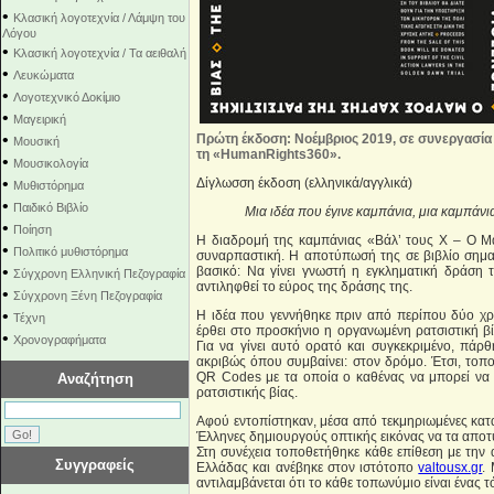
•
Κλασική λογοτεχνία / Λάμψη του
Λόγου
•
Κλασική λογοτεχνία / Τα αειθαλή
•
Λευκώματα
•
Λογοτεχνικό Δοκίμιο
•
Μαγειρική
•
Πρώτη έκδοση: Νοέμβριος 2019, σε συνεργασία
Μουσική
τη «HumanRights360».
•
Μουσικολογία
•
Δίγλωσση έκδοση (ελληνικά/αγγλικά)
Μυθιστόρημα
•
Παιδικό Βιβλίο
Μια ιδέα που έγινε καμπάνια, μια καμπάνια
•
Ποίηση
Η διαδρομή της καμπάνιας «Βάλ’ τους Χ – Ο Μα
•
Πολιτικό μυθιστόρημα
συναρπαστική. Η αποτύπωσή της σε βιβλίο σημα
•
βασικό: Να γίνει γνωστή η εγκληματική δράση
Σύγχρονη Ελληνική Πεζογραφία
αντιληφθεί το εύρος της δράσης της.
•
Σύγχρονη Ξένη Πεζογραφία
•
Η ιδέα που γεννήθηκε πριν από περίπου δύο χρ
Τέχνη
έρθει στο προσκήνιο η οργανωμένη ρατσιστική β
•
Χρονογραφήματα
Για να γίνει αυτό ορατό και συγκεκριμένο, πάρ
ακριβώς όπου συμβαίνει: στον δρόμο. Έτσι, τοπ
QR Codes με τα οποία ο καθένας να μπορεί να 
Αναζήτηση
ρατσιστικής βίας.
Αφού εντοπίστηκαν, μέσα από τεκμηριωμένες κατ
Έλληνες δημιουργούς οπτικής εικόνας να τα αποτ
Στη συνέχεια τοποθετήθηκε κάθε επίθεση με την 
Συγγραφείς
Ελλάδας και ανέβηκε στον ιστότοπο
valtousx.gr
.
αντιλαμβάνεται ότι το κάθε τοπωνύμιο είναι ένας