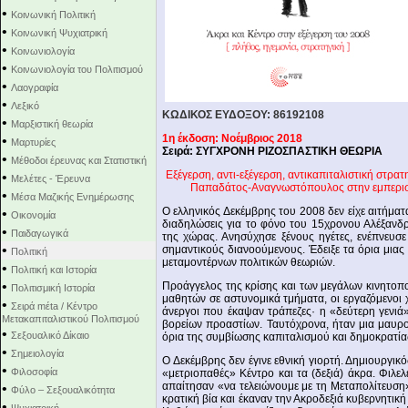
•
Κοινωνική Πολιτική
•
Κοινωνική Ψυχιατρική
•
Κοινωνιολογία
•
Κοινωνιολογία του Πολιτισμού
•
Λαογραφία
•
Λεξικό
ΚΩΔΙΚΟΣ ΕΥΔΟΞΟΥ: 86192108
•
Μαρξιστική θεωρία
1η έκδοση: Νοέμβριος 2018
•
Μαρτυρίες
Σειρά: ΣΥΓΧΡΟΝΗ ΡΙΖΟΣΠΑΣΤΙΚΗ ΘΕΩΡΙΑ
•
Μέθοδοι έρευνας και Στατιστική
Εξέγερση, αντι-εξέγερση, αντικαπιταλιστική στρα
•
Μελέτες - Έρευνα
Παπαδάτος-Αναγνωστόπουλος στην εμπεριστ
•
Μέσα Μαζικής Ενημέρωσης
Ο ελληνικός Δεκέμβρης του 2008 δεν είχε αιτήματ
•
Οικονομία
διαδηλώσεις για το φόνο του 15χρονου Αλέξανδ
•
Παιδαγωγικά
της χώρας. Ανησύχησε ξένους ηγέτες, ενέπνευσ
•
σημαντικούς διανοούμενους. Έδειξε τα όρια μιας
Πολιτική
μεταμοντέρνων πολιτικών θεωριών.
•
Πολιτική και Ιστορία
•
Προάγγελος της κρίσης και των μεγάλων κινητοπο
Πολιτισμική Ιστορία
μαθητών σε αστυνομικά τμήματα, οι εργαζόμενοι 
•
Σειρά mέta / Κέντρο
άνεργοι που έκαψαν τράπεζες· η «δεύτερη γενιά»
Μετακαπιταλιστικού Πολιτισμού
βορείων προαστίων. Ταυτόχρονα, ήταν μια μαυρο
•
Σεξουαλικό Δίκαιο
όρια της συμβίωσης καπιταλισμού και δημοκρατίας.
•
Σημειολογία
Ο Δεκέμβρης δεν έγινε εθνική γιορτή. Δημιουργικ
•
Φιλοσοφία
«μετριοπαθές» Κέντρο και τα (δεξιά) άκρα. Φιλελ
απαίτησαν «να τελειώνουμε με τη Μεταπολίτευσ
•
Φύλο – Σεξουαλικότητα
κρατική βία και έκαναν την Ακροδεξιά κυβερνητι
•