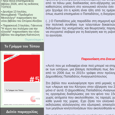
•
Νέοι τίτλοι επιστημονικού
από τα πάνω μιας διαδικασίας αντι-εξέγερσης γ
βιβλίου 2026, από τις εκδόσεις
καθεστώτος απέναντι στο κοινωνικό σύνολο όσο κ
ΤΟΠΟΣ
μην ξεχνάμε ότι η κρίση είναι ήδη από τις ημέρ
•
Δευτέρα 13 Ιουλίου,
όπως σωστά επισημαίνει ο Παπαδάτος, η διαχείρισή
Μονεμβασιά: "Προδομένο
Μεσολόγγι" παρουσίαση του
νέου βιβλίου του Σπύρου Αλεξίου
(...) Ο Παπαδάτος μάς παραδίδει στη σημερινή κρί
την πολιτική συνθήκη των τελευταίων δεκαετι
•
Παρασκευή 3 Ιουλίου, Γιάννενα:
δεδομένων της κινηματικής και θεωρητικής παραγ
"Η τέχνη του πολέμου για την
εξουσία" παρουσίαση του νέου
να στοχαστεί σοβαρά για τη διαύγαση και τη ριζο
βιβλίου του Δημήτρη Καλτσώνη
το αγνοήσει.
Περισσότερα »
Το Γράμμα του Τόπου
Παρουσίαση στο
Docu
«Αυτό που με ενδιαφέρει είναι πού μπορεί να στη
εκ των υστέρων, μια βάσιμη πεποίθηση πως δεν
από το 2006 έως το 2015» γράφει στον πρόλογ
Δημοσθένης Παπαδάτος-Αναγγωστόπουλος
Στο βιβλίο που κυκλοφόρησε πριν από μερικές η
των «Ακρων και του Κέντρου στην εξέγερση του 2
μόνο σ’ αυτά. Ο Δημοσθένης Παπαδάτος-Αναγνωστό
τις οργισμένες διαδηλώσεις για τον φόνο του 
χωρίς αιτήματα που ακολούθησαν, τις ταραχές 
κάθε γωνιά της χώρας. Εχει ζήσει τον ελληνικ
εκδηλώσεις αλληλεγγύης στο εξωτερικό, απασχόλ
των μεγάλων κινητοποιήσεων που ακολούθησαν και
Δελτίο παραγγελίας