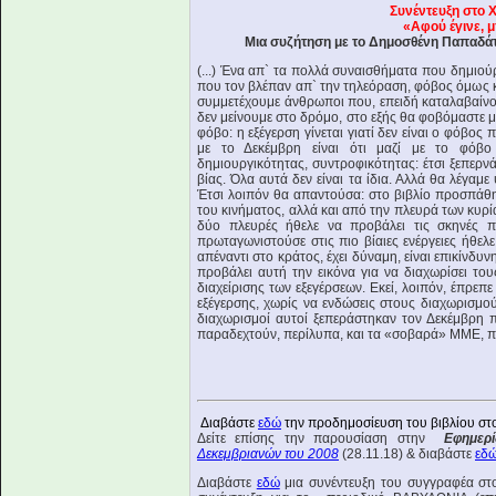
Συνέντευξη στο 
«Αφού έγινε, μ
Μια συζήτηση με το Δημοσθένη Παπαδάτ
(...) Ένα απ` τα πολλά συναισθήματα που δημιού
που τον βλέπαν απ` την τηλεόραση, φόβος όμως 
συμμετέχουμε άνθρωποι που, επειδή καταλαβαίνου
δεν μείνουμε στο δρόμο, στο εξής θα φοβόμαστε μ
φόβο: η εξέγερση γίνεται γιατί δεν είναι ο φόβο
με το Δεκέμβρη είναι ότι μαζί με το φόβο
δημιουργικότητας, συντροφικότητας: έτσι ξεπερν
βίας. Όλα αυτά δεν είναι τα ίδια. Αλλά θα λέγαμ
Έτσι λοιπόν θα απαντούσα: στο βιβλίο προσπάθ
του κινήματος, αλλά και από την πλευρά των κυρί
δύο πλευρές ήθελε να προβάλει τις σκηνές
πρωταγωνιστούσε στις πιο βίαιες ενέργειες ήθελε
απέναντι στο κράτος, έχει δύναμη, είναι επικίνδυ
προβάλει αυτή την εικόνα για να διαχωρίσει του
διαχείρισης των εξεγέρσεων. Εκεί, λοιπόν, έπρε
εξέγερσης, χωρίς να ενδώσεις στους διαχωρισμού
διαχωρισμοί αυτοί ξεπεράστηκαν τον Δεκέμβρη 
παραδεχτούν, περίλυπα, και τα «σοβαρά» ΜΜΕ, 
Διαβάστε
εδώ
την προδημοσίευση του βιβλίου στ
Δείτε επίσης την παρουσίαση στην
Εφημερ
Δεκεμβριανών του 2008
(28.11.18) & διαβάστε
εδ
Διαβάστε
εδώ
μια συνέντευξη του συγγραφέα στ