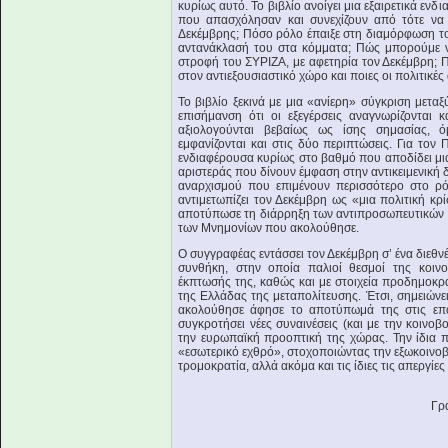
κυρίως αυτό. Το βιβλίο ανοίγει μια εξαιρετικά εν
που απασχόλησαν και συνεχίζουν από τότε να 
Δεκέμβρης; Πόσο ρόλο έπαιξε στη διαμόρφωση το
αντανάκλασή του στα κόμματα; Πώς μπορούμε ν
στροφή του ΣΥΡΙΖΑ, με αφετηρία τον Δεκέμβρη; Πο
στον αντιεξουσιαστικό χώρο και ποιες οι πολιτικές
Το βιβλίο ξεκινά με μια «ανίερη» σύγκριση μετα
επισήμανση ότι οι εξεγέρσεις αναγνωρίζονται 
αξιολογούνται βεβαίως ως ίσης σημασίας, ό
εμφανίζονται και στις δύο περιπτώσεις. Για τον
ενδιαφέρουσα κυρίως στο βαθμό που αποδίδει μ
αριστεράς που δίνουν έμφαση στην αντικειμενική 
αναρχισμού που επιμένουν περισσότερο στο ρό
αντιμετωπίζει τον Δεκέμβρη ως «μια πολιτική κρί
αποτύπωσε τη διάρρηξη των αντιπροσωπευτικών 
των Μνημονίων που ακολούθησε.
Ο συγγραφέας εντάσσει τον Δεκέμβρη σ’ ένα διεθν
συνθήκη, στην οποία παλιοί θεσμοί της κοινο
έκπτωσής της, καθώς και με στοιχεία προδημοκρατ
της Ελλάδας της μεταπολίτευσης. Έτσι, σημειώνε
ακολούθησε άφησε το αποτύπωμά της στις επόμ
συγκροτήσει νέες συναινέσεις (και με την κοινοβ
την ευρωπαϊκή προοπτική της χώρας. Την ίδια π
«εσωτερικό εχθρό», στοχοποιώντας την εξωκοινοβο
τρομοκρατία, αλλά ακόμα και τις ίδιες τις απεργίες
Γρ