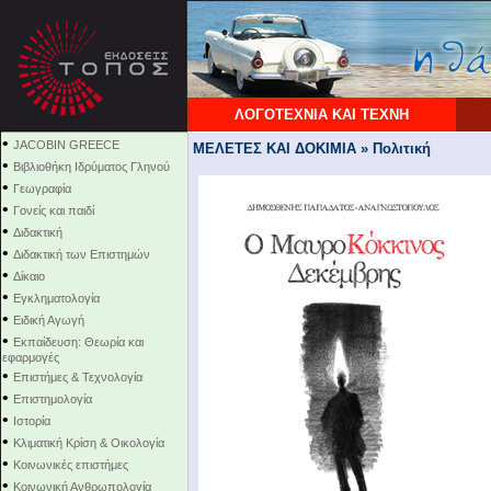
ΛΟΓΟΤΕΧΝΙΑ ΚΑΙ ΤΕΧΝΗ
•
JACOBIN GREECE
ΜΕΛΕΤΕΣ ΚΑΙ ΔΟΚΙΜΙΑ » Πολιτική
•
Βιβλιοθήκη Ιδρύματος Γληνού
•
Γεωγραφία
•
Γονείς και παιδί
•
Διδακτική
•
Διδακτική των Επιστημών
•
Δίκαιο
•
Εγκληματολογία
•
Ειδική Αγωγή
•
Εκπαίδευση: Θεωρία και
εφαρμογές
•
Επιστήμες & Τεχνολογία
•
Επιστημολογία
•
Ιστορία
•
Κλιματική Κρίση & Οικολογία
•
Κοινωνικές επιστήμες
•
Κοινωνική Ανθρωπολογία