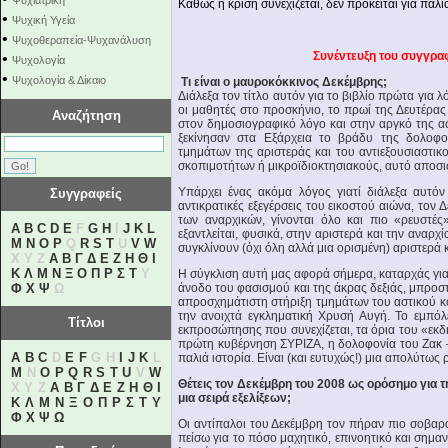
Ψυχιατρική
Καθώς η κρίση συνεχίζεται, δεν πρόκειται για παλιά
•
Ψυχική Υγεία
•
Ψυχοθεραπεία-Ψυχανάλυση
Συνέντευξη του συγγραφέ
•
Ψυχολογία
•
Ψυχολογία & Δίκαιο
Τι είναι ο μαυροκόκκινος Δεκέμβρης;
Διάλεξα τον τίτλο αυτόν για το βιβλίο πρώτα για
οι μαθητές στο προσκήνιο, το πρωί της Δευτέρας 
Αναζήτηση
στον δημοσιογραφικό λόγο και στην αργκό της 
ξεκίνησαν στα Εξάρχεια το βράδυ της δολοφ
τμημάτων της αριστεράς και του αντιεξουσιαστι
σκοπιμοτήτων ή μικροϊδιοκτησιακούς, αυτό αποσι
Υπάρχει ένας ακόμα λόγος γιατί διάλεξα αυτόν
Συγγραφείς
αντικρατικές εξεγέρσεις του εικοστού αιώνα, τον 
των αναρχικών, γίνονται όλο και πιο «ρευστές
A
B
C
D
E
F
G
H
I
J
K
L
εξαντλείται, φυσικά, στην αριστερά και την αναρ
M
N
O
P
Q
R
S
T
U
V
W
συγκλίνουν (όχι όλη αλλά μια ορισμένη) αριστερά 
X Y Z
Α
Β
Γ
Δ
Ε
Ζ
Η
Θ
Ι
Κ
Λ
Μ
Ν
Ξ
Ο
Π
Ρ
Σ
Τ
Υ
Η σύγκλιση αυτή μας αφορά σήμερα, καταρχάς γιατί
Φ
Χ
Ψ
Ω
άνοδο του φασισμού και της άκρας δεξιάς, μπροσ
απροσχημάτιστη στήριξη τμημάτων του αστικού 
την ανοιχτά εγκληματική Χρυσή Αυγή. Το εμπόλ
Τίτλοι
εκπροσώπησης που συνεχίζεται, τα όρια του «εκ
πρώτη κυβέρνηση ΣΥΡΙΖΑ, η δολοφονία του Ζακ –
A
B
C
D
E
F
G H
I
J
K
L
παλιά ιστορία. Είναι (και ευτυχώς!) μια απολύτως ρ
M
N
O
P
Q
R
S
T
U
V
W
Θέτεις τον Δεκέμβρη του 2008 ως ορόσημο για 
X Y Z
Α
Β
Γ
Δ
Ε
Ζ
Η
Θ
Ι
μια σειρά εξελίξεων;
Κ
Λ
Μ
Ν
Ξ
Ο
Π
Ρ
Σ
Τ
Υ
Φ
Χ
Ψ
Ω
Οι αντίπαλοι του Δεκέμβρη τον πήραν πιο σοβαρά α
πείσω για το πόσο μαχητικό, επινοητικό και σημαν