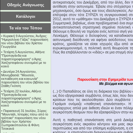
αντικρατισμός του Δεκέμβρη, από την άλλη, δεν 
Οδηγός Ανάγνωσης
αντίθεση στην αστυνομία. Έβαλε στο στόχαστρο 
μηχανισμούς, όσο όμως και τους ιδεολογικούς. Αυ
επέτρεψε στον τότε ΣΥΡΙΖΑ τη συγκρουσιακή σ
Κατάλογοι
2012, αυτό το «μάθημα» του Δεκέμβρη ο ΣΥΡΙΖΑ 
Συμμετρικά, βεβαίως, είναι προβληματικό ένα συ
αντικαπιταλιστική στρατηγική σημαίνει πολιτική
Τα νέα του Τόπου
Θέλουμε η Βουλή να τηρήσει ενός λεπτού σιγή γι
Λευκίμμη. Θέλουμε ο δολοφόνος να καταδικαστε
•
Κυριακή 9 Αυγούστου, Άνδρος:
"Ημερολόγιο Γάζας" παρουσίαση
αστυνομική διεύθυνση να αφήνει ασύδοτους τους
του νέου βιβλίου του Χρίστου
κράτος, χρειάζεται να είσαι ισχυρός έξω από 
Γεωργάλα
ευρωκομμουνισμό, η πολιτική αυτή θεωρούσε τη
•
Τετάρτη 5 Αυγούστου, Αθήνα:
Πώς θα επιβάλλονταν οι «ιδέες» σε μια στιγμή σύγ
"Προπαγάνδα και
παραπληροφόρηση" ο Άρης
Χατζηστεφάνου συνομιλεί με το
κοινό
•
Δευτέρα 24 Αυγούστου,
Μονεμβασιά: "Μουσείο,
εκπαίδευση και κοινωνία"
Παρουσίαση στην
Εφημερίδα τω
παρουσίαση του νέου βιβλίου του
Με βλέμμα και αγων
Στάθη Γκότση
•
Τετάρτη 22 Ιουλίου, Αθήνα:
(...) Ο Παπαδάτος σε όλη τη διάρκεια του βιβλίου
"Προπαγάνδα και
ως δύο εξεγερσιακά συμβάντα, όπως λέει, που δε
παραπληροφόρηση" ο Άρης
κρίσεων που τις ακολούθησαν. Δύο συμβάντα 
Χατζηστεφάνου συνομιλεί με το
Γκράμσι ονόμαζε «παθητική επανάσταση». Η
κοινό
κυρίαρχους απλά μια έκθεση ιδεών κι έναν πόλεμ
•
Παρασκευή 31 Ιουλίου, Σύρος:
συγκρότηση θεσμών που θα εξασφαλίζουν στην κυρ
"Μουντιάλ, Ιστορίες πίσω από το
τρόπαιο" παρουσίαση του νέου
Αυτή η παθητική επανάσταση στη μετά Δεκέμ
βιβλίου των Χρήστου
συγκρότηση ενός ακραίου κέντρου και μιας ακρ
Σωτηρακόπουλου & Φάνη
περιπτώσεις και από την επίσημη κυβέρνηση, η ε
Τσοκανά
κράτους, η επιστράτευση διανοουμένων και ανθρ