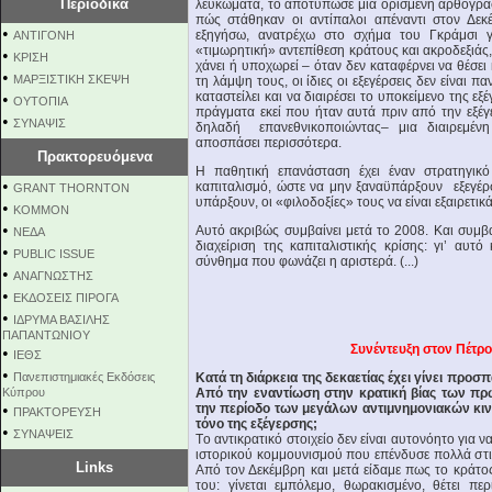
Περιοδικά
λευκώματα, το αποτύπωσε μια ορισμένη αρθογραφ
πώς στάθηκαν οι αντίπαλοι απέναντι στον Δεκέ
•
εξηγήσω, ανατρέχω στο σχήμα του Γκράμσι γι
ΑΝΤΙΓΟΝΗ
«τιμωρητική» αντεπίθεση κράτους και ακροδεξιάς,
•
ΚΡΙΣΗ
χάνει ή υποχωρεί – όταν δεν καταφέρνει να θέσει 
•
ΜΑΡΞΙΣΤΙΚΗ ΣΚΕΨΗ
τη λάμψη τους, οι ίδιες οι εξεγέρσεις δεν είναι π
καταστείλει και να διαιρέσει το υποκείμενο της εξ
•
ΟΥΤΟΠΙΑ
πράγματα εκεί που ήταν αυτά πριν από την εξέ
•
ΣΥΝΑΨΙΣ
δηλαδή επανεθνικοποιώντας– μια διαιρεμένη
αποσπάσει περισσότερα.
Πρακτορευόμενα
Η παθητική επανάσταση έχει έναν στρατηγικό
•
καπιταλισμό, ώστε να μην ξαναϋπάρξουν εξεγέρσ
GRANT THORNTON
υπάρξουν, οι «φιλοδοξίες» τους να είναι εξαιρετικ
•
KOMMON
•
Αυτό ακριβώς συμβαίνει μετά το 2008. Και συμβαί
NEΔΑ
διαχείριση της καπιταλιστικής κρίσης: γι’ αυτό
•
PUBLIC ISSUE
σύνθημα που φωνάζει η αριστερά. (...)
•
ΑΝΑΓΝΩΣΤΗΣ
•
ΕΚΔΟΣΕΙΣ ΠΙΡΟΓΑ
•
ΙΔΡΥΜΑ ΒΑΣΙΛΗΣ
ΠΑΠΑΝΤΩΝΙΟΥ
Συνέντευξη στον Πέτρο
•
ΙΕΘΣ
•
Πανεπιστημιακές Εκδόσεις
Κατά τη διάρκεια της δεκαετίας έχει γίνει προ
Κύπρου
Από την εναντίωση στην κρατική βίας των π
•
την περίοδο των μεγάλων αντιμνημονιακών κινητ
ΠΡΑΚΤΟΡΕΥΣΗ
τόνο της εξέγερσης;
•
ΣΥΝΑΨΕΙΣ
Tο αντικρατικό στοιχείο δεν είναι αυτονόητο για ν
ιστορικού κομμουνισμού που επένδυσε πολλά στι
Links
Από τον Δεκέμβρη και μετά είδαμε πως το κράτος
του: γίνεται εμπόλεμο, θωρακισμένο, θέτει π