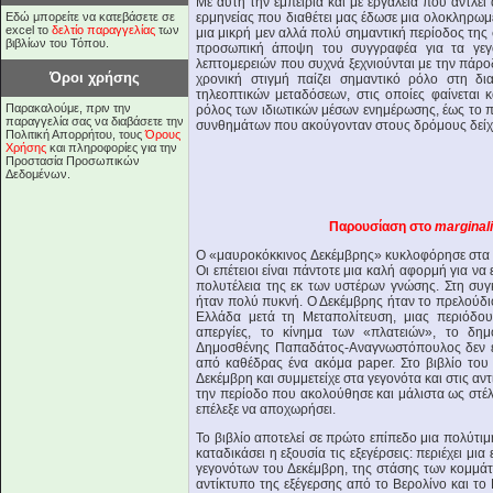
Με αυτή την εμπειρία και με εργαλεία που αντλε
Εδώ μπορείτε να κατεβάσετε σε
ερμηνείας που διαθέτει μας έδωσε μια ολοκληρωμ
excel το
δελτίο παραγγελίας
των
μια μικρή μεν αλλά πολύ σημαντική περίοδος της σ
βιβλίων του Τόπου.
προσωπική άποψη του συγγραφέα για τα γεγο
λεπτομερειών που συχνά ξεχνιούνται με την πάρ
Όροι χρήσης
χρονική στιγμή παίζει σημαντικό ρόλο στη δι
τηλεοπτικών μεταδόσεων, στις οποίες φαίνεται
Παρακαλούμε, πριν την
ρόλος των ιδιωτικών μέσων ενημέρωσης, έως το
παραγγελία σας να διαβάσετε την
συνθημάτων που ακούγονταν στους δρόμους δείχνε
Πολιτική Απορρήτου, τους
Όρους
Χρήσης
και πληροφορίες για την
Προστασία Προσωπικών
Δεδομένων.
Παρουσίαση στο
marginal
Ο «μαυροκόκκινος Δεκέμβρης» κυκλοφόρησε στα δ
Οι επέτειοι είναι πάντοτε μια καλή αφορμή για ν
πολυτέλεια της εκ των υστέρων γνώσης. Στη συγ
ήταν πολύ πυκνή. Ο Δεκέμβρης ήταν το πρελούδι
Ελλάδα μετά τη Μεταπολίτευση, μιας περιόδου
απεργίες, το κίνημα των «πλατειών», το δη
Δημοσθένης Παπαδάτος-Αναγνωστόπουλος δεν εί
από καθέδρας ένα ακόμα paper. Στο βιβλίο το
Δεκέμβρη και συμμετείχε στα γεγονότα και στις α
την περίοδο που ακολούθησε και μάλιστα ως στέλ
επέλεξε να αποχωρήσει.
Το βιβλίο αποτελεί σε πρώτο επίπεδο μια πολύτι
καταδικάσει η εξουσία τις εξεγέρσεις: περιέχει μ
γεγονότων του Δεκέμβρη, της στάσης των κομμάτ
αντίκτυπο της εξέγερσης από το Βερολίνο και το