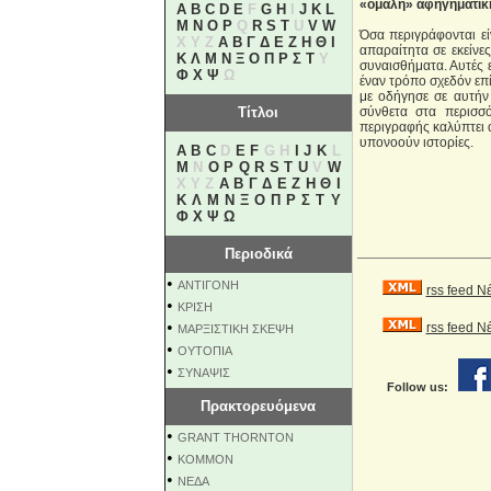
«ομαλή» αφηγηματικ
A
B
C
D
E
F
G
H
I
J
K
L
M
N
O
P
Q
R
S
T
U
V
W
Όσα περιγράφονται εί
X Y Z
Α
Β
Γ
Δ
Ε
Ζ
Η
Θ
Ι
απαραίτητα σε εκείνε
Κ
Λ
Μ
Ν
Ξ
Ο
Π
Ρ
Σ
Τ
Υ
συναισθήματα. Αυτές ε
Φ
Χ
Ψ
Ω
έναν τρόπο σχεδόν επί
με οδήγησε σε αυτήν 
Τίτλοι
σύνθετα στα περισσό
περιγραφής καλύπτει 
υπονοούν ιστορίες.
A
B
C
D
E
F
G H
I
J
K
L
M
N
O
P
Q
R
S
T
U
V
W
X Y Z
Α
Β
Γ
Δ
Ε
Ζ
Η
Θ
Ι
Κ
Λ
Μ
Ν
Ξ
Ο
Π
Ρ
Σ
Τ
Υ
Φ
Χ
Ψ
Ω
Περιοδικά
•
ΑΝΤΙΓΟΝΗ
rss feed Ν
•
ΚΡΙΣΗ
•
rss feed 
ΜΑΡΞΙΣΤΙΚΗ ΣΚΕΨΗ
•
ΟΥΤΟΠΙΑ
•
ΣΥΝΑΨΙΣ
Follow us:
Πρακτορευόμενα
•
GRANT THORNTON
•
KOMMON
•
NEΔΑ