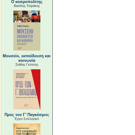
Ο κοσμοπολίτης
Βασίλης Τσιράκης
Μουσείο, εκπαίδευση και
κοινωνία
Στάθης Γκότσης
Προς τον Γ’ Παγκόσμιο;
Έργο Συλλογικό