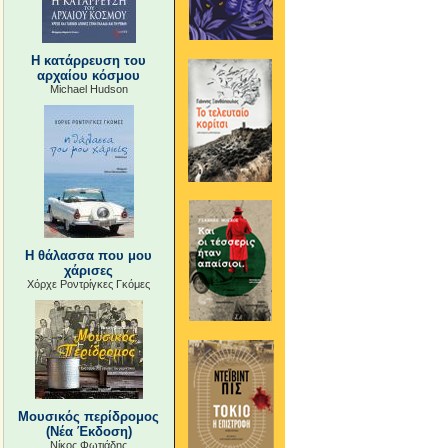
Η κατάρρευση του
αρχαίου κόσμου
Michael Hudson
Η θάλασσα που μου
χάρισες
Χόρχε Ροντρίγκες Γκόμες
Μουσικός περίδρομος
(Νέα Έκδοση)
Νίκος Φωτιάδης