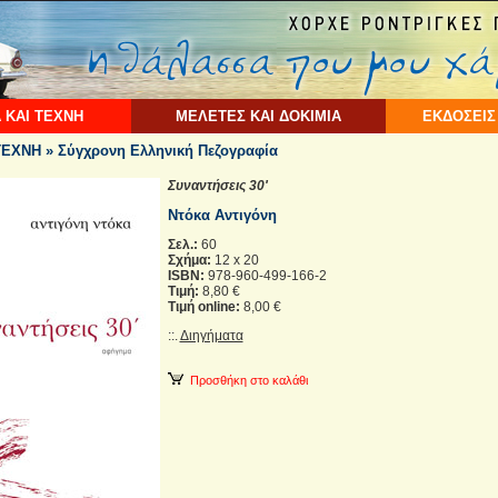
 ΚΑΙ ΤΕΧΝΗ
ΜΕΛΕΤΕΣ ΚΑΙ ΔΟΚΙΜΙΑ
ΕΚΔΟΣΕΙΣ
ΕΧΝΗ » Σύγχρονη Ελληνική Πεζογραφία
Συναντήσεις 30'
Ντόκα Αντιγόνη
Σελ.:
60
Σχήμα:
12 x 20
ISBN:
978-960-499-166-2
Τιμή:
8,80 €
Τιμή online:
8,00 €
::.
Διηγήματα
Προσθήκη στο καλάθι