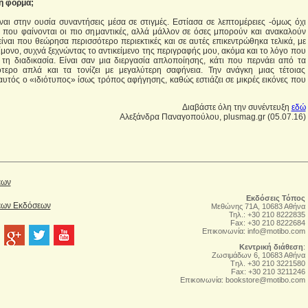
ή φόρμα;
ναι στην ουσία συναντήσεις μέσα σε στιγμές. Εστίασα σε λεπτομέρειες -όμως όχι
ς που φαίνονται οι πιο σημαντικές, αλλά μάλλον σε όσες μπορούν και ανακαλούν
ίναι που θεώρησα περισσότερο περιεκτικές και σε αυτές επικεντρώθηκα τελικά, με
μονο, συχνά ξεχνώντας το αντικείμενο της περιγραφής μου, ακόμα και το λόγο που
τη διαδικασία. Είναι σαν μια διεργασία απλοποίησης, κάτι που περνάει από τα
τερο απλά και τα τονίζει με μεγαλύτερη σαφήνεια. Την ανάγκη μιας τέτοιας
αυτός ο «ιδιότυπος» ίσως τρόπος αφήγησης, καθώς εστιάζει σε μικρές εικόνες που
Διαβάστε όλη την συνέντευξη
εδώ
Aλεξάνδρα Παναγοπούλου, plusmag.gr (05.07.16)
έων
Εκδόσεις Τόπος
Νέων Εκδόσεων
Μεθώνης 71Α, 10683 Αθήνα
Τηλ.: +30 210 8222835
Fax: +30 210 8222684
Επικοινωνία:
info@motibo.com
Κεντρική διάθεση
:
Zωσιμάδων 6, 10683 Αθήνα
Tηλ. +30 210 3221580
Fax: +30 210 3211246
Επικοινωνία:
bookstore@motibo.com