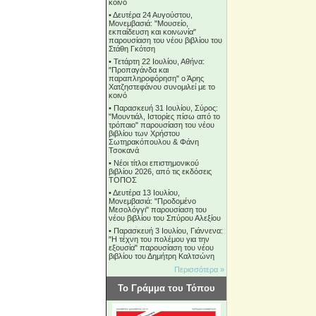
κοινό
•
Δευτέρα 24 Αυγούστου,
Μονεμβασιά: "Μουσείο,
εκπαίδευση και κοινωνία"
παρουσίαση του νέου βιβλίου του
Στάθη Γκότση
•
Τετάρτη 22 Ιουλίου, Αθήνα:
"Προπαγάνδα και
παραπληροφόρηση" ο Άρης
Χατζηστεφάνου συνομιλεί με το
κοινό
•
Παρασκευή 31 Ιουλίου, Σύρος:
"Μουντιάλ, Ιστορίες πίσω από το
τρόπαιο" παρουσίαση του νέου
βιβλίου των Χρήστου
Σωτηρακόπουλου & Φάνη
Τσοκανά
•
Νέοι τίτλοι επιστημονικού
βιβλίου 2026, από τις εκδόσεις
ΤΟΠΟΣ
•
Δευτέρα 13 Ιουλίου,
Μονεμβασιά: "Προδομένο
Μεσολόγγι" παρουσίαση του
νέου βιβλίου του Σπύρου Αλεξίου
•
Παρασκευή 3 Ιουλίου, Γιάννενα:
"Η τέχνη του πολέμου για την
εξουσία" παρουσίαση του νέου
βιβλίου του Δημήτρη Καλτσώνη
Περισσότερα »
Το Γράμμα του Τόπου