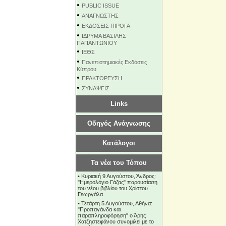
•
PUBLIC ISSUE
•
ΑΝΑΓΝΩΣΤΗΣ
•
ΕΚΔΟΣΕΙΣ ΠΙΡΟΓΑ
•
ΙΔΡΥΜΑ ΒΑΣΙΛΗΣ
ΠΑΠΑΝΤΩΝΙΟΥ
•
ΙΕΘΣ
•
Πανεπιστημιακές Εκδόσεις
Κύπρου
•
ΠΡΑΚΤΟΡΕΥΣΗ
•
ΣΥΝΑΨΕΙΣ
Links
Οδηγός Ανάγνωσης
Κατάλογοι
Τα νέα του Τόπου
•
Κυριακή 9 Αυγούστου, Άνδρος:
"Ημερολόγιο Γάζας" παρουσίαση
του νέου βιβλίου του Χρίστου
Γεωργάλα
•
Τετάρτη 5 Αυγούστου, Αθήνα:
"Προπαγάνδα και
παραπληροφόρηση" ο Άρης
Χατζηστεφάνου συνομιλεί με το