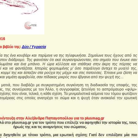
016
 βιβλίο της:
Δύο / Υγρασία
α της ένα κουβάρι και περίμενε να της τηλεφωνήσει. Σημείωνε τους ήχους από τις
στον διάδρομο. Της φαινόταν ότι εκεί συγκεντρώνονταν, στο σημείο που ένωνε σαν
ωμάτια και ένα μπάνιο. Η ώρα κόλλησε και στάθηκε στην άκρη της πόρτας να
εί και να φαντάζεται. Ιστορίες φορτωμένες μ’ όσο παράλογο άντεχε το μυαλό της,
κορμί της και έσταζαν στα ρούχα της μέχρι και στις πατούσες. Έπιανε μια ζέστη να
 και γεμάτη αμφιβολία, σαν πίδακας μικρός που έβγαινε από την ψυχή της…
ματιά, που διαβάζει με συγκρατημένη συγκίνηση τη διαδικασία της επαφής, της
άς, της συνεύρεσης με τον Άλλο, η συγγραφέας ξετυλίγει το ασπρόμαυρο «φιλμ»
σχέσης που είναι, τελικά, η κάθε σχέση. Τα μινιμαλιστικά κείμενα του τόμου φωτίζουν
τομέρειες στις οποίες ανατρέχει το σώμα και η ψυχή όταν ανακαλεί την ερωτική
νέντευξη στην Αλεξάνδρα Παπαγοπούλου για το plusmag.gr
λά στο plusmag.gr για τον τρόπο που επέλεξε να αφηγηθεί την ιστορία της, τους
ήρωές της και τις αναμνήσεις του σώματος.
 διηγηθείτε με τέτοιο τρόπο, μια ερωτική σχέση; Γιατί δεν επιλέξατε μία πιο