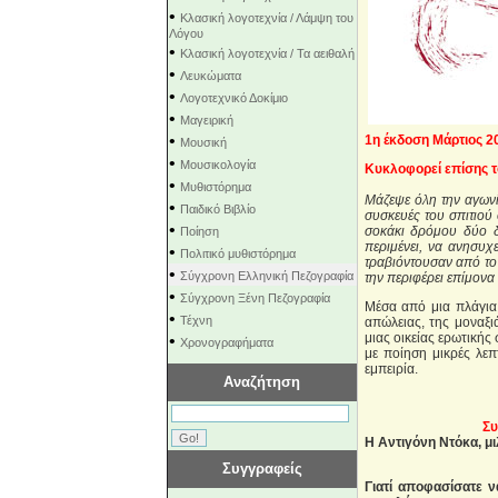
•
Κλασική λογοτεχνία / Λάμψη του
Λόγου
•
Κλασική λογοτεχνία / Τα αειθαλή
•
Λευκώματα
•
Λογοτεχνικό Δοκίμιο
•
Μαγειρική
•
1η έκδοση Μάρτιος 2
Μουσική
•
Μουσικολογία
Κυκλοφορεί επίσης το
•
Μυθιστόρημα
Μάζεψε όλη την αγωνί
•
Παιδικό Βιβλίο
συσκευές του σπιτιού 
•
σοκάκι δρόμου δύο δ
Ποίηση
περιμένει, να ανησυχ
•
Πολιτικό μυθιστόρημα
τραβιόντουσαν από το 
•
Σύγχρονη Ελληνική Πεζογραφία
την περιφέρει επίμονα
•
Σύγχρονη Ξένη Πεζογραφία
Μέσα από μια πλάγια 
•
Τέχνη
απώλειας, της μοναξι
μιας οικείας ερωτικής 
•
Χρονογραφήματα
με ποίηση μικρές λεπ
εμπειρία.
Αναζήτηση
Συ
Η Αντιγόνη Ντόκα, μι
Συγγραφείς
Γιατί αποφασίσατε να