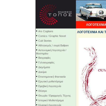
ΛΟΓΟΤΕΧΝΙΑ
•
Ars Cogitans
ΛΟΓΟΤΕΧΝΙΑ ΚΑΙ Τ
•
Comics / Graphic Novel
•
Cult Stories
•
Αθλητισμός / σειρά Ballpen
•
Αστυνομική Λογοτεχνία /
Μυστηρίου
•
Βιογραφίες
•
Γελοιογραφίες
•
Διηγήματα
•
Δοκίμιο
•
Επιστημονική Φαντασία
•
Ερωτικό μυθιστόρημα
•
Εφηβική Λογοτεχνία
•
Θέατρο
•
Θεωρία / Εφαρμογές Τέχνης
•
Ιστορικό Μυθιστόρημα
•
Κλασική Λογοτεχνία