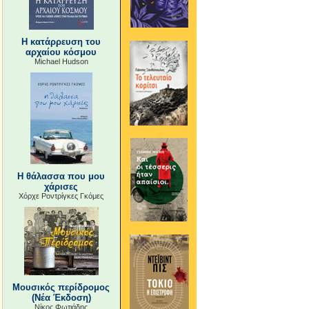
Η κατάρρευση του
αρχαίου κόσμου
Michael Hudson
Η θάλασσα που μου
χάρισες
Χόρχε Ροντρίγκες Γκόμες
Μουσικός περίδρομος
(Νέα Έκδοση)
Νίκος Φωτιάδης