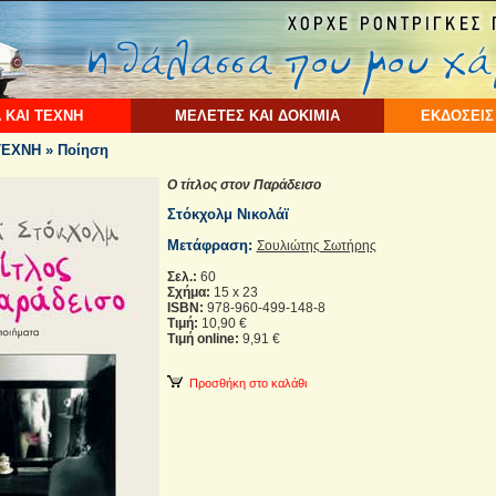
 ΚΑΙ ΤΕΧΝΗ
ΜΕΛΕΤΕΣ ΚΑΙ ΔΟΚΙΜΙΑ
ΕΚΔΟΣΕΙΣ
ΕΧΝΗ » Ποίηση
Ο τίτλος στον Παράδεισο
Στόκχολμ Νικολάϊ
Μετάφραση:
Σουλιώτης Σωτήρης
Σελ.:
60
Σχήμα:
15 x 23
ISBN:
978-960-499-148-8
Τιμή:
10,90 €
Τιμή online:
9,91 €
Προσθήκη στο καλάθι