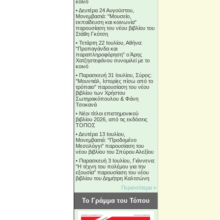
κοινό
•
Δευτέρα 24 Αυγούστου,
Μονεμβασιά: "Μουσείο,
εκπαίδευση και κοινωνία"
παρουσίαση του νέου βιβλίου του
Στάθη Γκότση
•
Τετάρτη 22 Ιουλίου, Αθήνα:
"Προπαγάνδα και
παραπληροφόρηση" ο Άρης
Χατζηστεφάνου συνομιλεί με το
κοινό
•
Παρασκευή 31 Ιουλίου, Σύρος:
"Μουντιάλ, Ιστορίες πίσω από το
τρόπαιο" παρουσίαση του νέου
βιβλίου των Χρήστου
Σωτηρακόπουλου & Φάνη
Τσοκανά
•
Νέοι τίτλοι επιστημονικού
βιβλίου 2026, από τις εκδόσεις
ΤΟΠΟΣ
•
Δευτέρα 13 Ιουλίου,
Μονεμβασιά: "Προδομένο
Μεσολόγγι" παρουσίαση του
νέου βιβλίου του Σπύρου Αλεξίου
•
Παρασκευή 3 Ιουλίου, Γιάννενα:
"Η τέχνη του πολέμου για την
εξουσία" παρουσίαση του νέου
βιβλίου του Δημήτρη Καλτσώνη
Περισσότερα »
Το Γράμμα του Τόπου