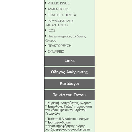
•
PUBLIC ISSUE
•
ΑΝΑΓΝΩΣΤΗΣ
•
ΕΚΔΟΣΕΙΣ ΠΙΡΟΓΑ
•
ΙΔΡΥΜΑ ΒΑΣΙΛΗΣ
ΠΑΠΑΝΤΩΝΙΟΥ
•
ΙΕΘΣ
•
Πανεπιστημιακές Εκδόσεις
Κύπρου
•
ΠΡΑΚΤΟΡΕΥΣΗ
•
ΣΥΝΑΨΕΙΣ
Links
Οδηγός Ανάγνωσης
Κατάλογοι
Τα νέα του Τόπου
•
Κυριακή 9 Αυγούστου, Άνδρος:
"Ημερολόγιο Γάζας" παρουσίαση
του νέου βιβλίου του Χρίστου
Γεωργάλα
•
Τετάρτη 5 Αυγούστου, Αθήνα:
"Προπαγάνδα και
παραπληροφόρηση" ο Άρης
Χατζηστεφάνου συνομιλεί με το