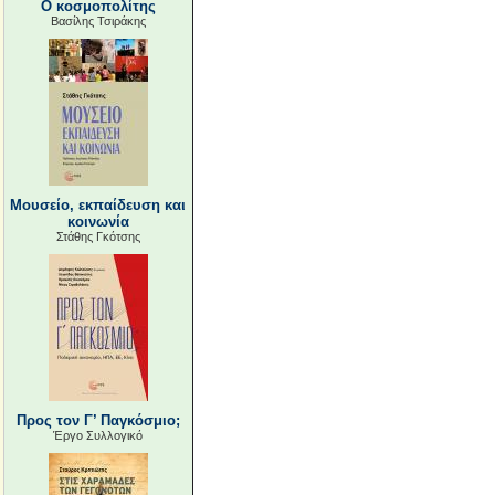
Ο κοσμοπολίτης
Βασίλης Τσιράκης
Μουσείο, εκπαίδευση και
κοινωνία
Στάθης Γκότσης
Προς τον Γ’ Παγκόσμιο;
Έργο Συλλογικό