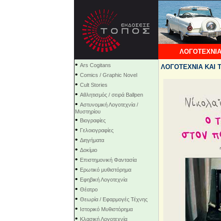
ΛΟΓΟΤΕΧΝΙΑ
•
Ars Cogitans
ΛΟΓΟΤΕΧΝΙΑ ΚΑΙ Τ
•
Comics / Graphic Novel
•
Cult Stories
•
Αθλητισμός / σειρά Ballpen
•
Αστυνομική Λογοτεχνία /
Μυστηρίου
•
Βιογραφίες
•
Γελοιογραφίες
•
Διηγήματα
•
Δοκίμιο
•
Επιστημονική Φαντασία
•
Ερωτικό μυθιστόρημα
•
Εφηβική Λογοτεχνία
•
Θέατρο
•
Θεωρία / Εφαρμογές Τέχνης
•
Ιστορικό Μυθιστόρημα
•
Κλασική Λογοτεχνία