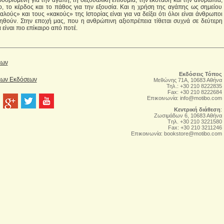
ροορισμένη για την αγάπη, τη σεξουαλική επιθυμία, την έκσταση και την ανθρωπιά,
μο, το κέρδος και το πάθος για την εξουσία. Και η χρήση της αγάπης ως σημείου
λούς» και τους «κακούς» της Ιστορίας είναι για να δείξει ότι όλοι είναι άνθρωποι
θούν. Στην εποχή μας, που η ανθρώπινη αξιοπρέπεια τίθεται συχνά σε δεύτερη
 είναι πιο επίκαιρο από ποτέ.
έων
Εκδόσεις Τόπος
Νέων Εκδόσεων
Μεθώνης 71Α, 10683 Αθήνα
Τηλ.: +30 210 8222835
Fax: +30 210 8222684
Επικοινωνία:
info@motibo.com
Κεντρική διάθεση
:
Zωσιμάδων 6, 10683 Αθήνα
Tηλ. +30 210 3221580
Fax: +30 210 3211246
Επικοινωνία:
bookstore@motibo.com