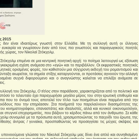
ς 2015
 δεν είναι ιδιαιτέρως γνωστή στην Ελλάδα. Με τη συλλογή αυτή οι έλληνες
 ευκαιρία να γνωρίσουν έναν από τους πιο γνωστούς και παραγωγικούς ποιητές
ής χώρας, τον Νίκολαϊ Στόκχολμ.
Στόκχολμ επιμένει σε μια κεντρική ποιητική αρχή: το ποίημα λειτουργεί ως εξίσωση
υγκεκριμένη σχέση ανάμεσα στο «εγώ» και το περιβάλλον. Οι εκφραστικές ποιητικές
ρμητικές ορισμένες φορές, τον καθιστούν μια σύγχρονη εκδοχή του ρομαντισμού και
νταξη αιωρείται, τα σημεία στίξης καταργούνται, οι προτάσεις αγνοούν την αλλαγή
ραμένει συχνά διφορούμενο και ο αναγνώστης καλείται να επιλέξει ανάμεσα σε
ις.
 συλλογή του Στόκχολμ,
Ο τίτλος στον παράδεισο
, χαρακτηρίζεται από το πολιτικό και
στόσο το τελευταίο έχει παραχωρήσει μεγάλο μέρος του στην ερωτική επιθυμία και
α που το όνομά τους αποτελεί τον τίτλο των ποιημάτων είναι παρμένα από την
ιόδους που την επηρέασαν. Στα ποιήματά του παρελαύνουν διασημότητες της
ου κινηματογράφου, επαναστάτες και ιδεαλιστές, αλλά και κυνικοί οικονομολόγοι,
και στυγνοί επιχειρηματίες, που βάζουν το κέρδος πάνω από τον άνθρωπο. Σε κάθε
κχολμ συνομιλεί με τα πρόσωπα αυτά, χρησιμοποιώντας το παιχνίδι του έρωτα, της
τίθεσης άντρας / γυναίκα, προσπαθώντας να προσεγγίσει τις μύχιες σκέψεις και
η υπονοούμενα γλώσσα του Νίκολαϊ Στόκχολμ μας δίνει ένα απλό και συνηθισμένο