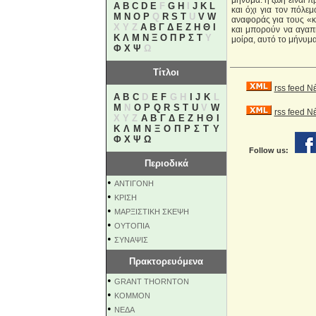
μήνυμα: η ζωή είναι π
A
B
C
D
E
F
G
H
I
J
K
L
και όχι για τον πόλε
M
N
O
P
Q
R
S
T
U
V
W
αναφοράς για τους «κα
X Y Z
Α
Β
Γ
Δ
Ε
Ζ
Η
Θ
Ι
και μπορούν να αγαπη
Κ
Λ
Μ
Ν
Ξ
Ο
Π
Ρ
Σ
Τ
Υ
μοίρα, αυτό το μήνυμα
Φ
Χ
Ψ
Ω
Τίτλοι
rss feed Ν
A
B
C
D
E
F
G H
I
J
K
L
M
N
O
P
Q
R
S
T
U
V
W
rss feed 
X Y Z
Α
Β
Γ
Δ
Ε
Ζ
Η
Θ
Ι
Κ
Λ
Μ
Ν
Ξ
Ο
Π
Ρ
Σ
Τ
Υ
Φ
Χ
Ψ
Ω
Follow us:
Περιοδικά
•
ΑΝΤΙΓΟΝΗ
•
ΚΡΙΣΗ
•
ΜΑΡΞΙΣΤΙΚΗ ΣΚΕΨΗ
•
ΟΥΤΟΠΙΑ
•
ΣΥΝΑΨΙΣ
Πρακτορευόμενα
•
GRANT THORNTON
•
KOMMON
•
NEΔΑ