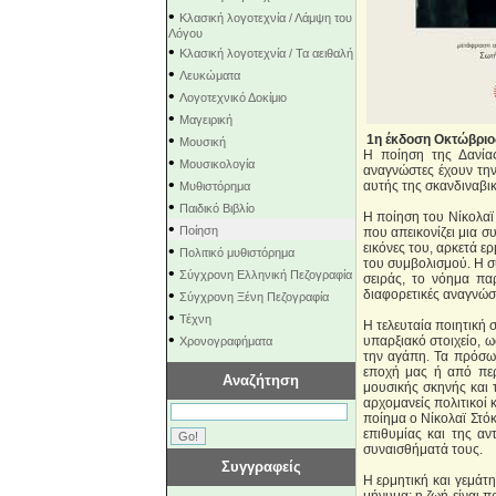
•
Κλασική λογοτεχνία / Λάμψη του
Λόγου
•
Κλασική λογοτεχνία / Τα αειθαλή
•
Λευκώματα
•
Λογοτεχνικό Δοκίμιο
•
Μαγειρική
•
1η έκδοση Οκτώβριο
Μουσική
Η ποίηση της Δανίας
•
Μουσικολογία
αναγνώστες έχουν την
•
αυτής της σκανδιναβικ
Μυθιστόρημα
•
Παιδικό Βιβλίο
Η ποίηση του Νίκολαϊ 
•
Ποίηση
που απεικονίζει μια σ
εικόνες του, αρκετά ε
•
Πολιτικό μυθιστόρημα
του συμβολισμού. Η σύ
•
Σύγχρονη Ελληνική Πεζογραφία
σειράς, το νόημα πα
•
διαφορετικές αναγνώσε
Σύγχρονη Ξένη Πεζογραφία
•
Τέχνη
Η τελευταία ποιητική
•
υπαρξιακό στοιχείο, ω
Χρονογραφήματα
την αγάπη. Τα πρόσωπ
εποχή μας ή από περ
Αναζήτηση
μουσικής σκηνής και τ
αρχομανείς πολιτικοί 
ποίημα ο Νίκολαϊ Στό
επιθυμίας και της αν
συναισθήματά τους.
Συγγραφείς
Η ερμητική και γεμάτ