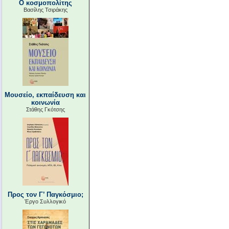
Ο κοσμοπολίτης
Βασίλης Τσιράκης
Μουσείο, εκπαίδευση και
κοινωνία
Στάθης Γκότσης
Προς τον Γ’ Παγκόσμιο;
Έργο Συλλογικό