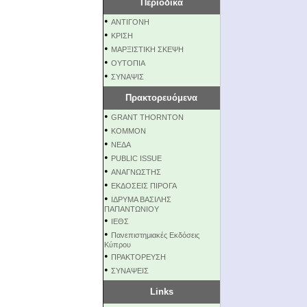
Περιοδικά
•
ΑΝΤΙΓΟΝΗ
•
ΚΡΙΣΗ
•
ΜΑΡΞΙΣΤΙΚΗ ΣΚΕΨΗ
•
ΟΥΤΟΠΙΑ
•
ΣΥΝΑΨΙΣ
Πρακτορευόμενα
•
GRANT THORNTON
•
KOMMON
•
NEΔΑ
•
PUBLIC ISSUE
•
ΑΝΑΓΝΩΣΤΗΣ
•
ΕΚΔΟΣΕΙΣ ΠΙΡΟΓΑ
•
ΙΔΡΥΜΑ ΒΑΣΙΛΗΣ
ΠΑΠΑΝΤΩΝΙΟΥ
•
ΙΕΘΣ
•
Πανεπιστημιακές Εκδόσεις
Κύπρου
•
ΠΡΑΚΤΟΡΕΥΣΗ
•
ΣΥΝΑΨΕΙΣ
Links