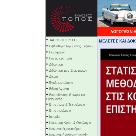
ΛΟΓΟΤΕΧΝΙΑ
•
JACOBIN GREECE
ΜΕΛΕΤΕΣ ΚΑΙ ΔΟΚΙΜ
•
Βιβλιοθήκη Ιδρύματος Γληνού
•
Γεωγραφία
•
Γονείς και παιδί
•
Διδακτική
•
Διδακτική των Επιστημών
•
Δίκαιο
•
Εγκληματολογία
•
Ειδική Αγωγή
•
Εκπαίδευση: Θεωρία και
εφαρμογές
•
Επιστήμες & Τεχνολογία
•
Επιστημολογία
•
Ιστορία
•
Κλιματική Κρίση & Οικολογία
•
Κοινωνικές επιστήμες
•
Κοινωνική Ανθρωπολογία