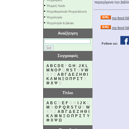
Ψυχιατρική
περιεχόμενα του βιβλί
•
Ψυχική Υγεία
•
Ψυχοθεραπεία-Ψυχανάλυση
•
Ψυχολογία
rss feed Ν
•
Ψυχολογία & Δίκαιο
rss feed 
Αναζήτηση
Follow us:
Συγγραφείς
A
B
C
D
E
F
G
H
I
J
K
L
M
N
O
P
Q
R
S
T
U
V
W
X Y Z
Α
Β
Γ
Δ
Ε
Ζ
Η
Θ
Ι
Κ
Λ
Μ
Ν
Ξ
Ο
Π
Ρ
Σ
Τ
Υ
Φ
Χ
Ψ
Ω
Τίτλοι
A
B
C
D
E
F
G H
I
J
K
L
M
N
O
P
Q
R
S
T
U
V
W
X Y Z
Α
Β
Γ
Δ
Ε
Ζ
Η
Θ
Ι
Κ
Λ
Μ
Ν
Ξ
Ο
Π
Ρ
Σ
Τ
Υ
Φ
Χ
Ψ
Ω