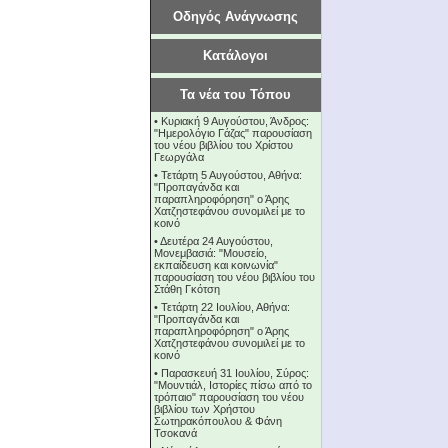
Οδηγός Ανάγνωσης
Κατάλογοι
Τα νέα του Τόπου
•
Κυριακή 9 Αυγούστου, Άνδρος:
"Ημερολόγιο Γάζας" παρουσίαση
του νέου βιβλίου του Χρίστου
Γεωργάλα
•
Τετάρτη 5 Αυγούστου, Αθήνα:
"Προπαγάνδα και
παραπληροφόρηση" ο Άρης
Χατζηστεφάνου συνομιλεί με το
κοινό
•
Δευτέρα 24 Αυγούστου,
Μονεμβασιά: "Μουσείο,
εκπαίδευση και κοινωνία"
παρουσίαση του νέου βιβλίου του
Στάθη Γκότση
•
Τετάρτη 22 Ιουλίου, Αθήνα:
"Προπαγάνδα και
παραπληροφόρηση" ο Άρης
Χατζηστεφάνου συνομιλεί με το
κοινό
•
Παρασκευή 31 Ιουλίου, Σύρος:
"Μουντιάλ, Ιστορίες πίσω από το
τρόπαιο" παρουσίαση του νέου
βιβλίου των Χρήστου
Σωτηρακόπουλου & Φάνη
Τσοκανά