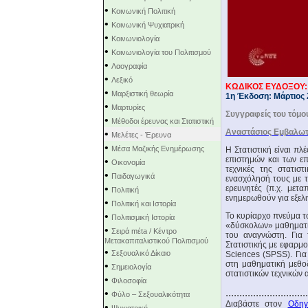
•
Κοινωνική Πολιτική
•
Κοινωνική Ψυχιατρική
•
Κοινωνιολογία
•
Κοινωνιολογία του Πολιτισμού
•
Λαογραφία
•
Λεξικό
ΚΩΔΙΚΟΣ ΕΥΔΟΞΟΥ:
•
Μαρξιστική θεωρία
1η Έκδοση: Μάρτιος 
•
Μαρτυρίες
Συγγραφείς του τόμο
•
Μέθοδοι έρευνας και Στατιστική
Αναστάσιος Εμβαλω
•
Μελέτες - Έρευνα
•
Μέσα Μαζικής Ενημέρωσης
Η Στατιστική είναι π
επιστημών και των επ
•
Οικονομία
τεχνικές της στατισ
•
Παιδαγωγικά
ενασχόλησή τους με τ
•
ερευνητές (π.χ. μετα
Πολιτική
ενημερωθούν για εξελι
•
Πολιτική και Ιστορία
•
Το κυρίαρχο πνεύμα τ
Πολιτισμική Ιστορία
«δύσκολων» μαθηματικ
•
Σειρά mέta / Κέντρο
του αναγνώστη. Για 
Μετακαπιταλιστικού Πολιτισμού
Στατιστικής με εφαρμ
•
Σεξουαλικό Δίκαιο
Sciences
(
SPSS
). Γ
στη μαθηματική μεθοδ
•
Σημειολογία
στατιστικών τεχνικών
•
Φιλοσοφία
..............................
•
Φύλο – Σεξουαλικότητα
Διαβάστε στον
Οδηγ
•