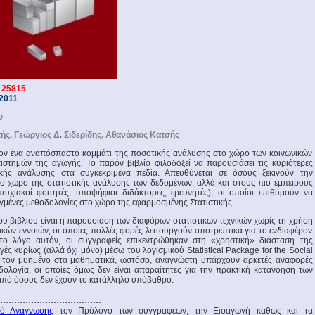
 25815
2011
υ
τής
,
Γεώργιος Δ. Σιδερίδης
,
Αθανάσιος Κατσής
λέον ένα αναπόσπαστο κομμάτι της ποσοτικής ανάλυσης στο χώρο των κοινωνικών
ιστημών της αγωγής. Το παρόν βιβλίο φιλοδοξεί να παρουσιάσει τις κυριότερες
τικής ανάλυσης στα συγκεκριμένα πεδία. Απευθύνεται σε όσους ξεκινούν την
ο χώρο της στατιστικής ανάλυσης των δεδομένων, αλλά και στους πιο έμπειρους
πτυχιακοί φοιτητές, υποψήφιοι διδάκτορες, ερευνητές), οι οποίοι επιθυμούν να
γμένες μεθοδολογίες στο χώρο της εφαρμοσμένης Στατιστικής.
ου βιβλίου είναι η παρουσίαση των διαφόρων στατιστικών τεχνικών χωρίς τη χρήση
ών εννοιών, οι οποίες πολλές φορές λειτουργούν αποτρεπτικά για το ενδιαφέρον
το λόγο αυτόν, οι συγγραφείς επικεντρώθηκαν στη «χρηστική» διάσταση της
ογές κυρίως (αλλά όχι μόνο) μέσω του λογισμικού
Statistical
Package
for
the
Social
ια τον μυημένο στα μαθηματικά, ωστόσο, αναγνώστη υπάρχουν αρκετές αναφορές
ολογία, οι οποίες όμως δεν είναι απαραίτητες για την πρακτική κατανόηση των
 από όσους δεν έχουν το κατάλληλο υπόβαθρο.
....................................
ό Ανάγνωσης
τον Πρόλογο των συγγραφέων, την Εισαγωγή καθώς και τα