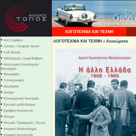
ΛΟΓΟΤΕΧΝΙΑ ΚΑΙ ΤΕΧΝΗ
•
Ars Cogitans
ΛΟΓΟΤΕΧΝΙΑ ΚΑΙ ΤΕΧΝΗ » Λευκώματα
•
Comics / Graphic Novel
•
Cult Stories
•
Αθλητισμός / σειρά Ballpen
•
Αστυνομική Λογοτεχνία /
Μυστηρίου
•
Βιογραφίες
•
Γελοιογραφίες
•
Διηγήματα
•
Δοκίμιο
•
Επιστημονική Φαντασία
•
Ερωτικό μυθιστόρημα
•
Εφηβική Λογοτεχνία
•
Θέατρο
•
Θεωρία / Εφαρμογές Τέχνης
•
Ιστορικό Μυθιστόρημα
•
Κλασική Λογοτεχνία