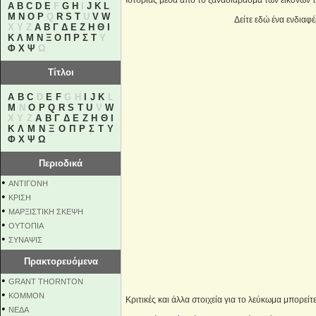
Ιστορίας μέσα από το ξαναδιάβασμα των εικόνων 
A
B
C
D
E
F
G
H
I
J
K
L
M
N
O
P
Q
R
S
T
U
V
W
Δείτε εδώ ένα ενδιαφέ
X Y Z
Α
Β
Γ
Δ
Ε
Ζ
Η
Θ
Ι
Κ
Λ
Μ
Ν
Ξ
Ο
Π
Ρ
Σ
Τ
Υ
Φ
Χ
Ψ
Ω
Τίτλοι
A
B
C
D
E
F
G H
I
J
K
L
M
N
O
P
Q
R
S
T
U
V
W
X Y Z
Α
Β
Γ
Δ
Ε
Ζ
Η
Θ
Ι
Κ
Λ
Μ
Ν
Ξ
Ο
Π
Ρ
Σ
Τ
Υ
Φ
Χ
Ψ
Ω
Περιοδικά
•
ΑΝΤΙΓΟΝΗ
•
ΚΡΙΣΗ
•
ΜΑΡΞΙΣΤΙΚΗ ΣΚΕΨΗ
•
ΟΥΤΟΠΙΑ
•
ΣΥΝΑΨΙΣ
Πρακτορευόμενα
•
GRANT THORNTON
•
KOMMON
Kριτικές και άλλα στοιχεία για το λεύκωμα μπορείτ
•
NEΔΑ