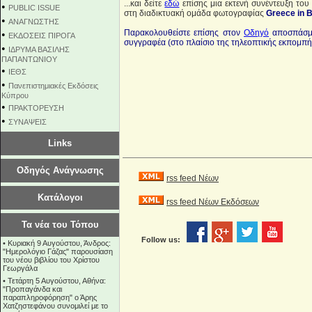
...και δείτε
εδώ
επίσης μια εκτενή συνέντευξη του
•
PUBLIC ISSUE
στη διαδικτυακή ομάδα φωτογραφίας
Greece in B
•
ΑΝΑΓΝΩΣΤΗΣ
Παρακολουθείστε επίσης στον
Οδηγό
αποσπάσμα
•
ΕΚΔΟΣΕΙΣ ΠΙΡΟΓΑ
συγγραφέα (στο πλαίσιο της τηλεοπτικής εκπομπή
•
ΙΔΡΥΜΑ ΒΑΣΙΛΗΣ
ΠΑΠΑΝΤΩΝΙΟΥ
•
ΙΕΘΣ
•
Πανεπιστημιακές Εκδόσεις
Κύπρου
•
ΠΡΑΚΤΟΡΕΥΣΗ
•
ΣΥΝΑΨΕΙΣ
Links
Οδηγός Ανάγνωσης
rss feed Νέων
Κατάλογοι
rss feed Νέων Εκδόσεων
Τα νέα του Τόπου
Follow us:
•
Κυριακή 9 Αυγούστου, Άνδρος:
"Ημερολόγιο Γάζας" παρουσίαση
του νέου βιβλίου του Χρίστου
Γεωργάλα
•
Τετάρτη 5 Αυγούστου, Αθήνα:
"Προπαγάνδα και
παραπληροφόρηση" ο Άρης
Χατζηστεφάνου συνομιλεί με το