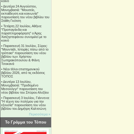
κοινό
•
Δευτέρα 24 Αυγούστου,
Μονεμβασιά: "Μουσείο,
εκπαίδευση και κοινωνία"
παρουσίαση του νέου βιβλίου του
Στάθη Γκότση
•
Τετάρτη 22 Ιουλίου, Αθήνα:
"Προπαγάνδα και
παραπληροφόρηση" ο Άρης
Χατζηστεφάνου συνομιλεί με το
κοινό
•
Παρασκευή 31 Ιουλίου, Σύρος:
"Μουντιάλ, Ιστορίες πίσω από το
τρόπαιο" παρουσίαση του νέου
βιβλίου των Χρήστου
Σωτηρακόπουλου & Φάνη
Τσοκανά
•
Νέοι τίτλοι επιστημονικού
βιβλίου 2026, από τις εκδόσεις
ΤΟΠΟΣ
•
Δευτέρα 13 Ιουλίου,
Μονεμβασιά: "Προδομένο
Μεσολόγγι" παρουσίαση του
νέου βιβλίου του Σπύρου Αλεξίου
•
Παρασκευή 3 Ιουλίου, Γιάννενα:
"Η τέχνη του πολέμου για την
εξουσία" παρουσίαση του νέου
βιβλίου του Δημήτρη Καλτσώνη
Περισσότερα »
Το Γράμμα του Τόπου