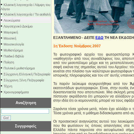
•
Κλασική λογοτεχνία / Λάμψη του
Λόγου
•
Κλασική λογοτεχνία / Τα αειθαλή
•
Λευκώματα
•
Λογοτεχνικό Δοκίμιο
•
Μαγειρική
•
ΕΞΑΝΤΛΗΜΕΝΟ
- ΔΕΙΤΕ
ΕΔΩ
ΤΗ ΝΕΑ ΕΚΔΟΣΗ
Μουσική
•
Μουσικολογία
1η Έκδοση: Νοέμβριος 2007
•
Μυθιστόρημα
To φωτογραφικό αρχείο του φωτορεπόρτερ Κ
•
Παιδικό Βιβλίο
«καθηγητή» από τους συναδέλφους του, αποτυπώ
•
Ποίηση
από τον μεσοπόλεμο μέχρι και τη μεταπολίτευσ
σαφή εικόνα της σημασίας αυτού του Αρχείου: τ
•
Πολιτικό μυθιστόρημα
κινείται στο πλαίσιο των καλύτερων φωτογράφων τ
•
Σύγχρονη Ελληνική Πεζογραφία
ιστορικής πληροφορίας και του επ’ αυτής υπαινικτ
•
Σύγχρονη Ξένη Πεζογραφία
Το παρόν λεύκωμα συγκροτήθηκε από τον
Ά
•
Τέχνη
εκατοντάδων φωτογραφιών. Είναι, στην ουσία, έν
•
δεκαπενταετία που αποτυπώνει. Μια σκληρή μετ
Χρονογραφήματα
πίστευαν ακράδαντα ότι μπορούν να αλλάξουν ρι
στην ιδέα ότι οι κομουνιστές μπορεί να τους σφάξο
Αναζήτηση
Σαράντα τόσα χρόνια μετά, πόσο έχει αλλάξει ο
Τόσα χρόνια μετά, τι μάθημα διδασκόμαστε από αυ
Οι προσεκτικοί αναγνώστες αυτού του λευκώματ
που θα φωτίσουν τις όποιες απαντήσεις στα
Συγγραφείς
Ελλάδα πάντα παρούσα στο εκτυφλωτικό σήμερ