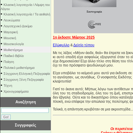
•
Κλασική λογοτεχνία / Λάμψη του
Λόγου
•
Κλασική λογοτεχνία / Τα αειθαλή
•
Λευκώματα
•
Λογοτεχνικό Δοκίμιο
•
Μαγειρική
•
1η έκδοση: Μάρτιος 2025
Μουσική
•
Μουσικολογία
Εξώφυλλο
&
Δελτίο τύπου
•
Μυθιστόρημα
Με τις λέξεις «Μήνιν άειδε, θεά» θα έπρεπε να ξεκ
•
Παιδικό Βιβλίο
κι αυτό επειδή είχα ασφαλώς εξοργιστεί όταν το 
•
είχε δημοσιεύσει! Είχε άλλο τίτλο στη θέση του τί
Ποίηση
όχι το πιο πρόσφατο ψευδώνυμό μου.
•
Πολιτικό μυθιστόρημα
•
Είχα υποβάλει το κείμενό μου αυτό για έκδοση σε 
Σύγχρονη Ελληνική Πεζογραφία
το αγνόησαν, ως συνήθως. Ο νοσφιστής Εκδότης 
•
Σύγχρονη Ξένη Πεζογραφία
κλεψιτυπία!
•
Τέχνη
Γιατί το έκανε αυτό; Μήπως λόγω των αντίθετων 
•
Χρονογραφήματα
όλη του τη σταδιοδρομία, όλη του τη ζωή, επισ
δεν έβγαλα. Ούτε και το δικαστήριο όπου κατέληξ
πλοκή, ενώ επέφερε την απώλεια της πολύτιμης ψ
Αναζήτηση
Τελικά, η απάντηση κρυβόταν σε μια ακροστιχίδα..
Συγγραφείς
Οι περιπέτει