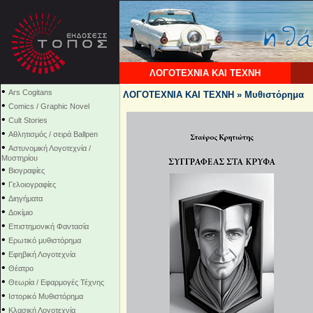
ΛΟΓΟΤΕΧΝΙΑ ΚΑΙ ΤΕΧΝΗ
•
Ars Cogitans
ΛΟΓΟΤΕΧΝΙΑ ΚΑΙ ΤΕΧΝΗ » Μυθιστόρημα
•
Comics / Graphic Novel
•
Cult Stories
•
Αθλητισμός / σειρά Ballpen
•
Αστυνομική Λογοτεχνία /
Μυστηρίου
•
Βιογραφίες
•
Γελοιογραφίες
•
Διηγήματα
•
Δοκίμιο
•
Επιστημονική Φαντασία
•
Ερωτικό μυθιστόρημα
•
Εφηβική Λογοτεχνία
•
Θέατρο
•
Θεωρία / Εφαρμογές Τέχνης
•
Ιστορικό Μυθιστόρημα
•
Κλασική Λογοτεχνία