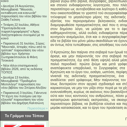
κοινό
βιβλία γύρω από βιβλία, συγγραφείς, βιβλιοπωλεί
και στενού ενδιαφέροντος λογοτεχνία, που πλ
•
Δευτέρα 24 Αυγούστου,
περισσότερο ως αυτοβοήθεια και λιγότερο ή καθό
Μονεμβασιά: "Μουσείο,
εκπαίδευση και κοινωνία"
που οικειοποιήθηκε το γραπτό τού συγγραφέα/αφ
παρουσίαση του νέου βιβλίου του
τιτλοφορεί το μεγαλύτερο μέρος της εκδοτική
Στάθη Γκότση
εξαιτίας του περιορισμένου βεληνεκούς ενδ
•
Τετάρτη 22 Ιουλίου, Αθήνα:
διαμορφωθείσα πραγματικότητα, εκεί που η ατομ
"Προπαγάνδα και
στον δημόσιο λόγο, να μιλήσει για το τι έφ
παραπληροφόρηση" ο Άρης
καθημερινότητας, αλλά ουδείς ενδιαφέρεται πέρ
Χατζηστεφάνου συνομιλεί με το
κυνηγούν ανεμόμυλοι, έτσι και ο συγγραφέας/αφ
κοινό
είδε τα βιβλία του μόνο μέσω σκανδάλων να έχου
•
Παρασκευή 31 Ιουλίου, Σύρος:
αν όντως πότε τυπώθηκαν, στις αποθήκες του ενός
"Μουντιάλ, Ιστορίες πίσω από το
τρόπαιο" παρουσίαση του νέου
Ο Κρητιώτης δεν παίρνει στα σοβαρά των ήρωά του
βιβλίου των Χρήστου
άραγε, και μην παίρνοντάς τον στα σοβαρά πετ
Σωτηρακόπουλου & Φάνη
πραγματικότητα, όχι από θέση υψηλή αλλά μέσ
Τσοκανά
παλιό περιοδικό: πρώτα ζούμε και μετά γράφο
•
Νέοι τίτλοι επιστημονικού
αναπόφευκτα υπερβολικό, το Συγγραφέας στα κ
βιβλίου 2026, από τις εκδόσεις
Κρητιώτη και το έργο του, εισάγει, ωστόσο, περίφ
ΤΟΠΟΣ
vivendi της εκδοτικής πραγματικότητας, ένα 
•
Δευτέρα 13 Ιουλίου,
αναδύεται: γιατί γράφουμε; Μην παίρνοντας τον
Μονεμβασιά: "Προδομένο
ίσως δευτερεύον στον αρχικό σχεδιασμό και στό
Μεσολόγγι" παρουσίαση του
νέου βιβλίου του Σπύρου Αλεξίου
καρικατούρα, να μην τον ρίξει στην πυρά με τα χ
ενσυναίσθηση, κυρίως σε εκείνους που βασανίζοντ
•
Παρασκευή 3 Ιουλίου, Γιάννενα:
ούτε καν τους κοντινούς του ανθρώπους, πόσο μά
"Η τέχνη του πολέμου για την
εξουσία" παρουσίαση του νέου
καταστρώνει φανταστικές εκστρατείες, να σκιαγ
βιβλίου του Δημήτρη Καλτσώνη
περισσότεροι βέβαια, να βυθίζεται ολοένα και π
μεράκι κατασκεύασε, και το έργο του προέκταση αυ
Περισσότερα »
Το Γράμμα του Τόπου