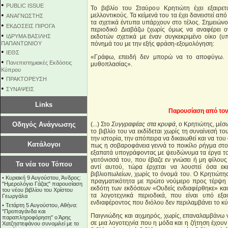
•
PUBLIC ISSUE
Το βιβλίο του Σταύρου Κρητιώτη έχει εξαιρετ
•
μελλοντικούς. Τα κείμενά του τα έχει δανειστεί από
ΑΝΑΓΝΩΣΤΗΣ
τα σχετικά έντυπα υπάρχουν στο τέλος. Σημειώνο
•
ΕΚΔΟΣΕΙΣ ΠΙΡΟΓΑ
περιοδικό Διαβάζω (χωρίς όμως να αναφέρει ο
•
ΙΔΡΥΜΑ ΒΑΣΙΛΗΣ
εκδοτών σχετικά με έναν συγκεκριμένο οίκο (υ
ΠΑΠΑΝΤΩΝΙΟΥ
πόνημά του με την εξής φράση-εξομολόγηση:
•
ΙΕΘΣ
«Γράφω, επειδή δεν μπορώ να το αποφύγω. Γ
•
Πανεπιστημιακές Εκδόσεις
μυθοπλασίας».
Κύπρου
•
ΠΡΑΚΤΟΡΕΥΣΗ
•
ΣΥΝΑΨΕΙΣ
Links
Παρουσίαση από το
Οδηγός Ανάγνωσης
(...) Στο
Συγγραφέας στα κρυφά
, ο Κρητιώτης, μέ
το βιβλίο του να εκδίδεται χωρίς τη συναίνεσή το
την ιστορία, την απόπειρα να δικαιωθεί και να τ
Κατάλογοι
πως η σοβαροφάνεια γεννά το ποικίλο ρήγμα στο
εξαπατά υπογράφοντας με ψευδώνυμα τα έργα τ
γειτόνισσά του, που έβαζε εν γνώσει ή μη φίλο
Τα νέα του Τόπου
αντί αυτού, τώρα έρχεται να λουστεί όσα εκ
βιβλιοπωλείων, χωρίς το όνομά του. Ο Κρητιώτη
•
Κυριακή 9 Αυγούστου, Άνδρος:
πραγματικότητα με πρώτο νούμερο προς τέρψη 
"Ημερολόγιο Γάζας" παρουσίαση
εκδότη των εκδόσεων «Ουδείς ενδιαφέρθηκε» και
του νέου βιβλίου του Χρίστου
τα λογοτεχνικά περιοδικά, που είναι υπό εξα
Γεωργάλα
ενδιαφέροντος που διόλου δεν περιλαμβάνει το κύρ
•
Τετάρτη 5 Αυγούστου, Αθήνα:
"Προπαγάνδα και
Παιγνιώδης και αιχμηρός, χωρίς, επαναλαμβάνω 
παραπληροφόρηση" ο Άρης
σε μια λογοτεχνία που η μόδα και η ζήτηση έχου
Χατζηστεφάνου συνομιλεί με το