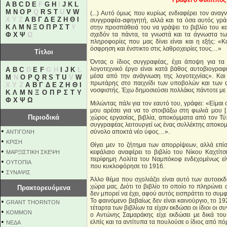
Γράφει ο Φίλιππος 
A
B
C
D
E
F
G
H
I
J
K
L
M
N
O
P
Q
R
S
T
U
V
W
(...) Αυτό όμως που κυρίως ενδιαφέρει τον αναγ
X Y Z
Α
Β
Γ
Δ
Ε
Ζ
Η
Θ
Ι
συγγραφέα-αφηγητή, αλλά και τα όσα αυτός γράφ
Κ
Λ
Μ
Ν
Ξ
Ο
Π
Ρ
Σ
Τ
Υ
στην προσπάθειά του να γράψει το βιβλίο του κα
Φ
Χ
Ψ
Ω
σχεδόν τα πάντα, τα γνωστά και τα άγνωστα τ
πληροφορίες που μας δίνει είναι και η εξής: «Κά
όσφρηση και ένστικτο στις λαθροχειρίες τους…»
Τίτλοι
Όντας ο ίδιος συγγραφέας, έχει άποψη για τα
λογοτεχνικό έργο είναι κατά βάθος αυτοβιογραφ
A
B
C
D
E
F
G H
I
J
K
L
μέσα από την ανάγνωση της λογοτεχνίας». Και 
M
N
O
P
Q
R
S
T
U
V
W
πρωτάρης στο παιχνίδι των υποβολών και των 
X Y Z
Α
Β
Γ
Δ
Ε
Ζ
Η
Θ
Ι
νοσφιστής. Έχω δημοσιεύσει πολλάκις πάντοτε με
Κ
Λ
Μ
Ν
Ξ
Ο
Π
Ρ
Σ
Τ
Υ
Φ
Χ
Ψ
Ω
Μιλώντας πάλι για τον εαυτό του, γράφει: «Είμαι 
μου αρέσει για να το στοιβάξω στη φωλιά μου 
Περιοδικά
χώρος εργασίας, βιβλία, αποκόμματα από τον Τύ
συγγραφέας λειτουργεί ως ένας συλλέκτης αποκομμ
•
σύνολο αποκτά νέο ύφος…».
ΑΝΤΙΓΟΝΗ
•
ΚΡΙΣΗ
Θίγει μεν το ζήτημα των απορρίψεων, αλλά επί
•
κεφάλαιο αναφέρει το βιβλίο του Νίκου Καχτίτσ
ΜΑΡΞΙΣΤΙΚΗ ΣΚΕΨΗ
περίφημη Λολίτα του Ναμπόκοφ ενδεχομένως εί
•
ΟΥΤΟΠΙΑ
που κυκλοφόρησε το 1916.
•
ΣΥΝΑΨΙΣ
Άλλο θέμα που σχολιάζει είναι αυτό των αυτοεκδ
χώρα μας. Διότι το βιβλίο το οποίο το πληρώνει 
Πρακτορευόμενα
δεν μπορεί να έχει, αφού αυτός εισπράττει το συμ
•
Το φαινόμενο βεβαίως δεν είναι καινούργιο, το 19
GRANT THORNTON
τέταρτα των βιβλίων τα είχαν εκδώσει οι ίδιοι οι 
•
KOMMON
ο Αντώνης Σαμαράκης είχε εκδώσει με δικά το
•
ελπίς και τα αντίτυπα τα πουλούσε ο ίδιος από πό
NEΔΑ