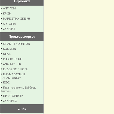
Περιοδικά
•
ΑΝΤΙΓΟΝΗ
•
ΚΡΙΣΗ
•
ΜΑΡΞΙΣΤΙΚΗ ΣΚΕΨΗ
•
ΟΥΤΟΠΙΑ
•
ΣΥΝΑΨΙΣ
Πρακτορευόμενα
•
GRANT THORNTON
•
KOMMON
•
NEΔΑ
•
PUBLIC ISSUE
•
ΑΝΑΓΝΩΣΤΗΣ
•
ΕΚΔΟΣΕΙΣ ΠΙΡΟΓΑ
•
ΙΔΡΥΜΑ ΒΑΣΙΛΗΣ
ΠΑΠΑΝΤΩΝΙΟΥ
•
ΙΕΘΣ
•
Πανεπιστημιακές Εκδόσεις
Κύπρου
•
ΠΡΑΚΤΟΡΕΥΣΗ
•
ΣΥΝΑΨΕΙΣ
Links