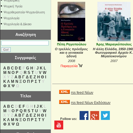
Ψυχιατρική
•
Ψυχική Υγεία
•
Ψυχοθεραπεία-Ψυχανάλυση
•
Ψυχολογία
•
Ψυχολογία & Δίκαιο
Αναζήτηση
Πέπη Ρηγοπούλου
Άρης Μαραγκόπουλος
Ο τρελλός πρόεδρος
Η άλλη Ελλάδα, 1950-196
και η γυναικεία
Φωτογραφικό Αρχείο Κ.
ηδονή
Μεγαλοκονόμου
Συγγραφείς
2008
2007
Παραγγελία
A
B
C
D
E
F
G
H
I
J
K
L
M
N
O
P
Q
R
S
T
U
V
W
X Y Z
Α
Β
Γ
Δ
Ε
Ζ
Η
Θ
Ι
Κ
Λ
Μ
Ν
Ξ
Ο
Π
Ρ
Σ
Τ
Υ
Φ
Χ
Ψ
Ω
rss feed Νέων
Τίτλοι
rss feed Νέων Εκδόσεων
A
B
C
D
E
F
G H
I
J
K
L
M
N
O
P
Q
R
S
T
U
V
W
X Y Z
Α
Β
Γ
Δ
Ε
Ζ
Η
Θ
Ι
Follow us:
Κ
Λ
Μ
Ν
Ξ
Ο
Π
Ρ
Σ
Τ
Υ
Φ
Χ
Ψ
Ω