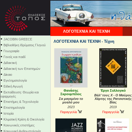
ΛΟΓΟΤΕΧΝΙΑ ΚΑΙ ΤΕΧΝΗ
•
JACOBIN GREECE
ΛΟΓΟΤΕΧΝΙΑ ΚΑΙ ΤΕΧΝΗ - Τέχνη
•
Βιβλιοθήκη Ιδρύματος Γληνού
•
Γεωγραφία
•
Γονείς και παιδί
•
Διδακτική
•
Διδακτική των Επιστημών
•
Δίκαιο
•
Εγκληματολογία
•
Ειδική Αγωγή
Θανάσης
Έργο Συλλογικό
•
Εκπαίδευση: Θεωρία και
Σκρουμπέλος
Βάλ’ τους Χ - Ο Μαύρος
εφαρμογές
Σα μαγεμένο το
Χάρτης της Ρατσιστικής
•
Επιστήμες & Τεχνολογία
μυαλό μου
Βίας
•
2023
2019
Επιστημολογία
Παραγγελία
Παραγγελία
•
Ιστορία
•
Κλιματική Κρίση & Οικολογία
•
Κοινωνικές επιστήμες
•
Κοινωνική Ανθρωπολογία