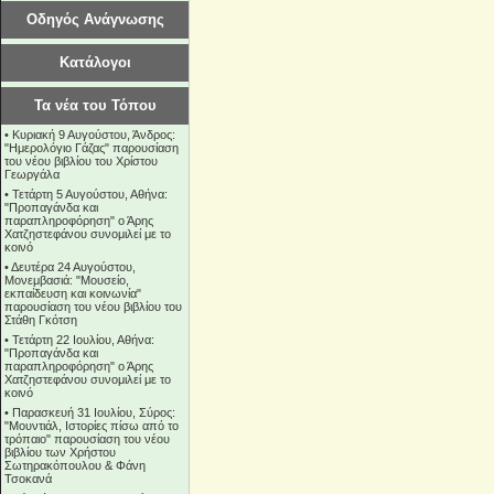
Οδηγός Ανάγνωσης
Κατάλογοι
Τα νέα του Τόπου
•
Κυριακή 9 Αυγούστου, Άνδρος:
"Ημερολόγιο Γάζας" παρουσίαση
του νέου βιβλίου του Χρίστου
Γεωργάλα
•
Τετάρτη 5 Αυγούστου, Αθήνα:
"Προπαγάνδα και
παραπληροφόρηση" ο Άρης
Χατζηστεφάνου συνομιλεί με το
κοινό
•
Δευτέρα 24 Αυγούστου,
Μονεμβασιά: "Μουσείο,
εκπαίδευση και κοινωνία"
παρουσίαση του νέου βιβλίου του
Στάθη Γκότση
•
Τετάρτη 22 Ιουλίου, Αθήνα:
"Προπαγάνδα και
παραπληροφόρηση" ο Άρης
Χατζηστεφάνου συνομιλεί με το
κοινό
•
Παρασκευή 31 Ιουλίου, Σύρος:
"Μουντιάλ, Ιστορίες πίσω από το
τρόπαιο" παρουσίαση του νέου
βιβλίου των Χρήστου
Σωτηρακόπουλου & Φάνη
Τσοκανά