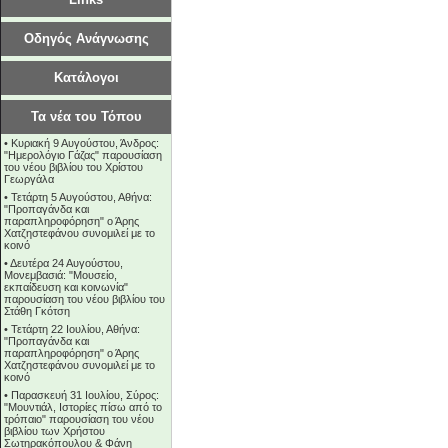
Οδηγός Ανάγνωσης
Κατάλογοι
Τα νέα του Τόπου
•
Κυριακή 9 Αυγούστου, Άνδρος:
"Ημερολόγιο Γάζας" παρουσίαση
του νέου βιβλίου του Χρίστου
Γεωργάλα
•
Τετάρτη 5 Αυγούστου, Αθήνα:
"Προπαγάνδα και
παραπληροφόρηση" ο Άρης
Χατζηστεφάνου συνομιλεί με το
κοινό
•
Δευτέρα 24 Αυγούστου,
Μονεμβασιά: "Μουσείο,
εκπαίδευση και κοινωνία"
παρουσίαση του νέου βιβλίου του
Στάθη Γκότση
•
Τετάρτη 22 Ιουλίου, Αθήνα:
"Προπαγάνδα και
παραπληροφόρηση" ο Άρης
Χατζηστεφάνου συνομιλεί με το
κοινό
•
Παρασκευή 31 Ιουλίου, Σύρος:
"Μουντιάλ, Ιστορίες πίσω από το
τρόπαιο" παρουσίαση του νέου
βιβλίου των Χρήστου
Σωτηρακόπουλου & Φάνη