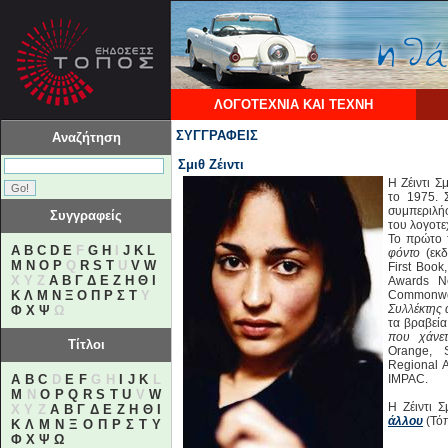
ΛΟΓΟΤΕΧΝΙΑ ΚΑΙ ΤΕΧΝΗ
ΣΥΓΓΡΑΦΕΙΣ
Αναζήτηση
Σμιθ Ζέιντι
Η Ζέιντι Σ
το 1975. 
συμπεριλή
Συγγραφείς
του λογοτε
Το πρώτο 
A
B
C
D
E
F
G
H
I
J
K
L
φόντο
(εκδ
M
N
O
P
Q
R
S
T
U
V
W
First Book
X Y Z
Α
Β
Γ
Δ
Ε
Ζ
Η
Θ
Ι
Awards N
Κ
Λ
Μ
Ν
Ξ
Ο
Π
Ρ
Σ
Τ
Υ
Commonwea
Συλλέκτης
Φ
Χ
Ψ
Ω
τα βραβεία
που χάνετ
Τίτλοι
Orange, 
Regional 
A
B
C
D
E
F
G H
I
J
K
L
IMPAC.
M
N
O
P
Q
R
S
T
U
V
W
Η Ζέιντι Σ
X Y Z
Α
Β
Γ
Δ
Ε
Ζ
Η
Θ
Ι
άλλου
(Τόπ
Κ
Λ
Μ
Ν
Ξ
Ο
Π
Ρ
Σ
Τ
Υ
Φ
Χ
Ψ
Ω