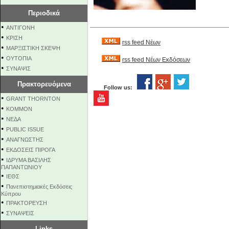
Περιοδικά
•
ΑΝΤΙΓΟΝΗ
•
ΚΡΙΣΗ
rss feed Νέων
•
ΜΑΡΞΙΣΤΙΚΗ ΣΚΕΨΗ
•
ΟΥΤΟΠΙΑ
rss feed Νέων Εκδόσεων
•
ΣΥΝΑΨΙΣ
Πρακτορευόμενα
Follow us:
•
GRANT THORNTON
•
KOMMON
•
NEΔΑ
•
PUBLIC ISSUE
•
ΑΝΑΓΝΩΣΤΗΣ
•
ΕΚΔΟΣΕΙΣ ΠΙΡΟΓΑ
•
ΙΔΡΥΜΑ ΒΑΣΙΛΗΣ
ΠΑΠΑΝΤΩΝΙΟΥ
•
ΙΕΘΣ
•
Πανεπιστημιακές Εκδόσεις
Κύπρου
•
ΠΡΑΚΤΟΡΕΥΣΗ
•
ΣΥΝΑΨΕΙΣ
Links