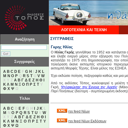
ΛΟΓΟΤΕΧΝΙΑ ΚΑΙ ΤΕΧΝΗ
ΣΥΓΓΡΑΦΕΙΣ
Αναζήτηση
Γκρης Ηλίας
Ο
Ηλίας Γκρής
γεννήθηκε το 1952 και κατάγεται
και έλαβε ενεργό μέρος στην εξέγερση του Πολ
καταλήξει το 1975 στη δημοσιογραφία, την οπο
Συγγραφείς
τηλεόραση έκανε εκπομπές ιστορικού περιεχο
εκπομπή Μορφές Τέχνης. Είναι μέλος της ΕΣΗΕΑ.
A
B
C
D
E
F
G
H
I
J
K
L
M
N
O
P
Q
R
S
T
U
V
W
Έχει εκδώσει ποίηση, πεζογραφία καθώς και μια με
X Y Z
Α
Β
Γ
Δ
Ε
Ζ
Η
Θ
Ι
Από τις εκδόσεις Τόπος, κυκλοφορεί η μελέτη
Κ
Λ
Μ
Ν
Ξ
Ο
Π
Ρ
Σ
Τ
Υ
Γκρή,
Ψηλαφώντας την Έννοια της Αρετής
(Μάιος
Φ
Χ
Ψ
Ω
Περί Ποιήσεως
(δεύτερη - συμπληρωμένη έκδοση)
Τίτλοι
A
B
C
D
E
F
G H
I
J
K
L
rss feed Νέων
M
N
O
P
Q
R
S
T
U
V
W
X Y Z
Α
Β
Γ
Δ
Ε
Ζ
Η
Θ
Ι
Κ
Λ
Μ
Ν
Ξ
Ο
Π
Ρ
Σ
Τ
Υ
rss feed Νέων Εκδόσεων
Φ
Χ
Ψ
Ω