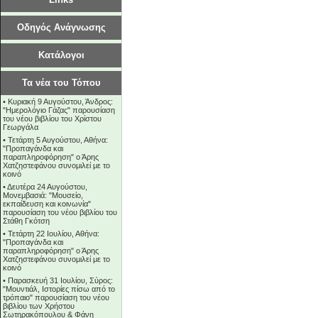
Οδηγός Ανάγνωσης
Κατάλογοι
Τα νέα του Τόπου
•
Κυριακή 9 Αυγούστου, Άνδρος:
"Ημερολόγιο Γάζας" παρουσίαση
του νέου βιβλίου του Χρίστου
Γεωργάλα
•
Τετάρτη 5 Αυγούστου, Αθήνα:
"Προπαγάνδα και
παραπληροφόρηση" ο Άρης
Χατζηστεφάνου συνομιλεί με το
κοινό
•
Δευτέρα 24 Αυγούστου,
Μονεμβασιά: "Μουσείο,
εκπαίδευση και κοινωνία"
παρουσίαση του νέου βιβλίου του
Στάθη Γκότση
•
Τετάρτη 22 Ιουλίου, Αθήνα:
"Προπαγάνδα και
παραπληροφόρηση" ο Άρης
Χατζηστεφάνου συνομιλεί με το
κοινό
•
Παρασκευή 31 Ιουλίου, Σύρος:
"Μουντιάλ, Ιστορίες πίσω από το
τρόπαιο" παρουσίαση του νέου
βιβλίου των Χρήστου
Σωτηρακόπουλου & Φάνη