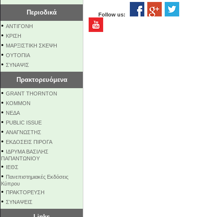
Περιοδικά
Follow us:
•
ΑΝΤΙΓΟΝΗ
•
ΚΡΙΣΗ
•
ΜΑΡΞΙΣΤΙΚΗ ΣΚΕΨΗ
•
ΟΥΤΟΠΙΑ
•
ΣΥΝΑΨΙΣ
Πρακτορευόμενα
•
GRANT THORNTON
•
KOMMON
•
NEΔΑ
•
PUBLIC ISSUE
•
ΑΝΑΓΝΩΣΤΗΣ
•
ΕΚΔΟΣΕΙΣ ΠΙΡΟΓΑ
•
ΙΔΡΥΜΑ ΒΑΣΙΛΗΣ
ΠΑΠΑΝΤΩΝΙΟΥ
•
ΙΕΘΣ
•
Πανεπιστημιακές Εκδόσεις
Κύπρου
•
ΠΡΑΚΤΟΡΕΥΣΗ
•
ΣΥΝΑΨΕΙΣ
Links