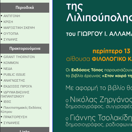
Περιοδικά
•
ΑΝΤΙΓΟΝΗ
•
ΚΡΙΣΗ
•
ΜΑΡΞΙΣΤΙΚΗ ΣΚΕΨΗ
•
ΟΥΤΟΠΙΑ
•
ΣΥΝΑΨΙΣ
Πρακτορευόμενα
•
GRANT THORNTON
•
KOMMON
•
NEΔΑ
•
PUBLIC ISSUE
•
ΑΝΑΓΝΩΣΤΗΣ
•
ΕΚΔΟΣΕΙΣ ΠΙΡΟΓΑ
•
ΙΔΡΥΜΑ ΒΑΣΙΛΗΣ
ΠΑΠΑΝΤΩΝΙΟΥ
•
ΙΕΘΣ
•
Πανεπιστημιακές Εκδόσεις
Κύπρου
•
ΠΡΑΚΤΟΡΕΥΣΗ
•
ΣΥΝΑΨΕΙΣ
Links