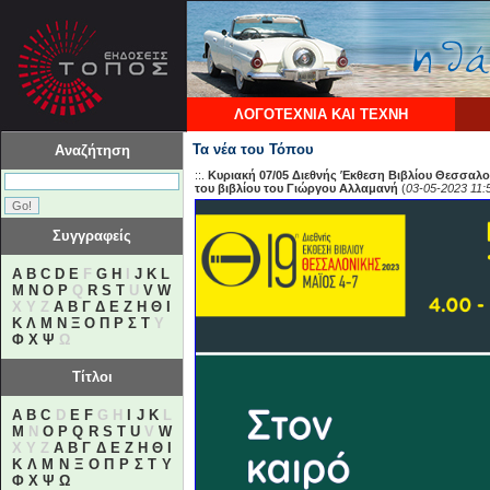
ΛΟΓΟΤΕΧΝΙΑ ΚΑΙ ΤΕΧΝΗ
Τα νέα του Τόπου
Αναζήτηση
::.
Κυριακή 07/05 Διεθνής Έκθεση Βιβλίου Θεσσαλον
του βιβλίου του Γιώργου Αλλαμανή
(
03-05-2023 11:
Συγγραφείς
A
B
C
D
E
F
G
H
I
J
K
L
M
N
O
P
Q
R
S
T
U
V
W
X Y Z
Α
Β
Γ
Δ
Ε
Ζ
Η
Θ
Ι
Κ
Λ
Μ
Ν
Ξ
Ο
Π
Ρ
Σ
Τ
Υ
Φ
Χ
Ψ
Ω
Τίτλοι
A
B
C
D
E
F
G H
I
J
K
L
M
N
O
P
Q
R
S
T
U
V
W
X Y Z
Α
Β
Γ
Δ
Ε
Ζ
Η
Θ
Ι
Κ
Λ
Μ
Ν
Ξ
Ο
Π
Ρ
Σ
Τ
Υ
Φ
Χ
Ψ
Ω