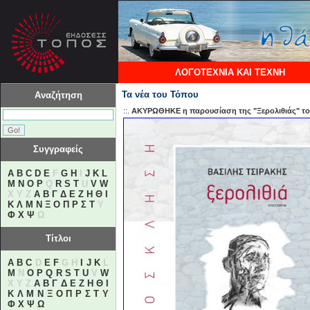
ΛΟΓΟΤΕΧΝΙΑ ΚΑΙ ΤΕΧΝΗ
Τα νέα του Τόπου
Αναζήτηση
::.
ΑΚΥΡΩΘΗΚΕ η παρουσίαση της "Ξερολιθιάς" του
Συγγραφείς
A
B
C
D
E
F
G
H
I
J
K
L
M
N
O
P
Q
R
S
T
U
V
W
X Y Z
Α
Β
Γ
Δ
Ε
Ζ
Η
Θ
Ι
Κ
Λ
Μ
Ν
Ξ
Ο
Π
Ρ
Σ
Τ
Υ
Φ
Χ
Ψ
Ω
Τίτλοι
A
B
C
D
E
F
G H
I
J
K
L
M
N
O
P
Q
R
S
T
U
V
W
X Y Z
Α
Β
Γ
Δ
Ε
Ζ
Η
Θ
Ι
Κ
Λ
Μ
Ν
Ξ
Ο
Π
Ρ
Σ
Τ
Υ
Φ
Χ
Ψ
Ω