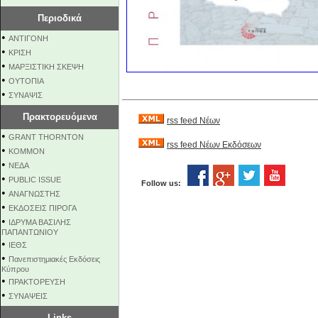
Περιοδικά
•
ΑΝΤΙΓΟΝΗ
•
ΚΡΙΣΗ
•
ΜΑΡΞΙΣΤΙΚΗ ΣΚΕΨΗ
•
ΟΥΤΟΠΙΑ
•
ΣΥΝΑΨΙΣ
Πρακτορευόμενα
rss feed Νέων
•
GRANT THORNTON
rss feed Νέων Εκδόσεων
•
KOMMON
•
NEΔΑ
•
PUBLIC ISSUE
Follow us:
•
ΑΝΑΓΝΩΣΤΗΣ
•
ΕΚΔΟΣΕΙΣ ΠΙΡΟΓΑ
•
ΙΔΡΥΜΑ ΒΑΣΙΛΗΣ
ΠΑΠΑΝΤΩΝΙΟΥ
•
ΙΕΘΣ
•
Πανεπιστημιακές Εκδόσεις
Κύπρου
•
ΠΡΑΚΤΟΡΕΥΣΗ
•
ΣΥΝΑΨΕΙΣ
Links