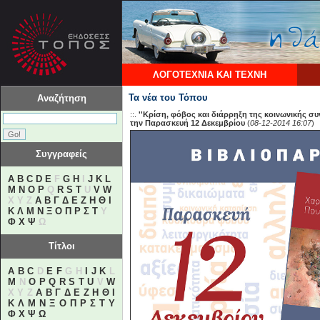
ΛΟΓΟΤΕΧΝΙΑ ΚΑΙ ΤΕΧΝΗ
Τα νέα του Τόπου
Αναζήτηση
::.
''Κρίση, φόβος και διάρρηξη της κοινωνικής σ
την Παρασκευή 12 Δεκεμβρίου
(
08-12-2014 16:07
)
Συγγραφείς
A
B
C
D
E
F
G
H
I
J
K
L
M
N
O
P
Q
R
S
T
U
V
W
X Y Z
Α
Β
Γ
Δ
Ε
Ζ
Η
Θ
Ι
Κ
Λ
Μ
Ν
Ξ
Ο
Π
Ρ
Σ
Τ
Υ
Φ
Χ
Ψ
Ω
Τίτλοι
A
B
C
D
E
F
G H
I
J
K
L
M
N
O
P
Q
R
S
T
U
V
W
X Y Z
Α
Β
Γ
Δ
Ε
Ζ
Η
Θ
Ι
Κ
Λ
Μ
Ν
Ξ
Ο
Π
Ρ
Σ
Τ
Υ
Φ
Χ
Ψ
Ω