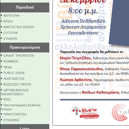
Περιοδικά
•
ΑΝΤΙΓΟΝΗ
•
ΚΡΙΣΗ
•
ΜΑΡΞΙΣΤΙΚΗ ΣΚΕΨΗ
•
ΟΥΤΟΠΙΑ
•
ΣΥΝΑΨΙΣ
Πρακτορευόμενα
•
GRANT THORNTON
•
KOMMON
•
NEΔΑ
•
PUBLIC ISSUE
•
ΑΝΑΓΝΩΣΤΗΣ
•
ΕΚΔΟΣΕΙΣ ΠΙΡΟΓΑ
•
ΙΔΡΥΜΑ ΒΑΣΙΛΗΣ
ΠΑΠΑΝΤΩΝΙΟΥ
•
ΙΕΘΣ
•
Πανεπιστημιακές Εκδόσεις
Κύπρου
•
ΠΡΑΚΤΟΡΕΥΣΗ
•
ΣΥΝΑΨΕΙΣ
Links