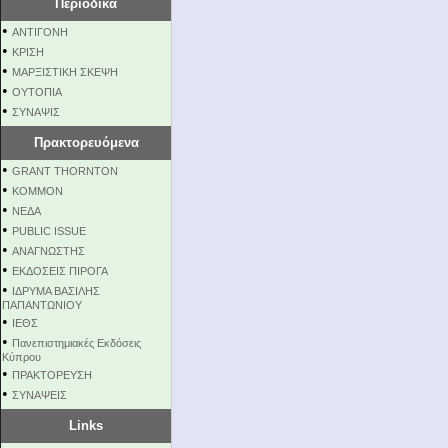
Περιοδικά
•
ΑΝΤΙΓΟΝΗ
•
ΚΡΙΣΗ
•
ΜΑΡΞΙΣΤΙΚΗ ΣΚΕΨΗ
•
ΟΥΤΟΠΙΑ
•
ΣΥΝΑΨΙΣ
Πρακτορευόμενα
•
GRANT THORNTON
•
KOMMON
•
NEΔΑ
•
PUBLIC ISSUE
•
ΑΝΑΓΝΩΣΤΗΣ
•
ΕΚΔΟΣΕΙΣ ΠΙΡΟΓΑ
•
ΙΔΡΥΜΑ ΒΑΣΙΛΗΣ
ΠΑΠΑΝΤΩΝΙΟΥ
•
ΙΕΘΣ
•
Πανεπιστημιακές Εκδόσεις
Κύπρου
•
ΠΡΑΚΤΟΡΕΥΣΗ
•
ΣΥΝΑΨΕΙΣ
Links