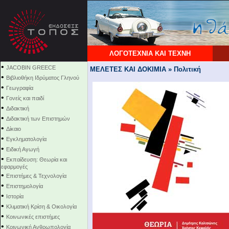
ΛΟΓΟΤΕΧΝΙΑ ΚΑΙ ΤΕΧΝΗ
•
JACOBIN GREECE
ΜΕΛΕΤΕΣ ΚΑΙ ΔΟΚΙΜΙΑ » Πολιτική
•
Βιβλιοθήκη Ιδρύματος Γληνού
•
Γεωγραφία
•
Γονείς και παιδί
•
Διδακτική
•
Διδακτική των Επιστημών
•
Δίκαιο
•
Εγκληματολογία
•
Ειδική Αγωγή
•
Εκπαίδευση: Θεωρία και
εφαρμογές
•
Επιστήμες & Τεχνολογία
•
Επιστημολογία
•
Ιστορία
•
Κλιματική Κρίση & Οικολογία
•
Κοινωνικές επιστήμες
•
Κοινωνική Ανθρωπολογία