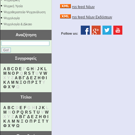
Ψυχιατρική
•
Ψυχική Υγεία
rss feed Νέων
•
Ψυχοθεραπεία-Ψυχανάλυση
•
rss feed Νέων Εκδόσεων
Ψυχολογία
•
Ψυχολογία & Δίκαιο
Follow us:
Αναζήτηση
Συγγραφείς
A
B
C
D
E
F
G
H
I
J
K
L
M
N
O
P
Q
R
S
T
U
V
W
X Y Z
Α
Β
Γ
Δ
Ε
Ζ
Η
Θ
Ι
Κ
Λ
Μ
Ν
Ξ
Ο
Π
Ρ
Σ
Τ
Υ
Φ
Χ
Ψ
Ω
Τίτλοι
A
B
C
D
E
F
G H
I
J
K
L
M
N
O
P
Q
R
S
T
U
V
W
X Y Z
Α
Β
Γ
Δ
Ε
Ζ
Η
Θ
Ι
Κ
Λ
Μ
Ν
Ξ
Ο
Π
Ρ
Σ
Τ
Υ
Φ
Χ
Ψ
Ω