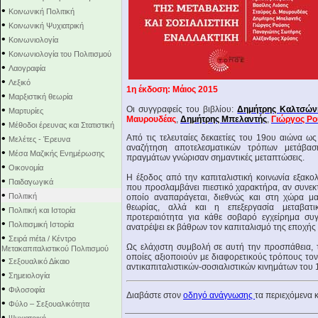
•
Κοινωνική Πολιτική
•
Κοινωνική Ψυχιατρική
•
Κοινωνιολογία
•
Κοινωνιολογία του Πολιτισμού
•
Λαογραφία
•
Λεξικό
1η έκδοση: Mάιος 2015
•
Μαρξιστική θεωρία
•
Οι συγγραφείς του βιβλίου:
Δημήτρης Καλτσών
Μαρτυρίες
Μαυρουδέας
,
Δημήτρης Μπελαντής
,
Γιώργος Ρ
•
Μέθοδοι έρευνας και Στατιστική
•
Από τις τελευταίες δεκαετίες του 19ου αιώνα ως
Μελέτες - Έρευνα
αναζήτηση αποτελεσματικών τρόπων μετάβαση
•
Μέσα Μαζικής Ενημέρωσης
πραγμάτων γνώρισαν σημαντικές μεταπτώσεις.
•
Οικονομία
Η έξοδος από την καπιταλιστική κοινωνία εξακ
•
Παιδαγωγικά
που προσλαμβάνει πιεστικό χαρακτήρα, αν συνεκτ
•
Πολιτική
οποίο αναπαράγεται, διεθνώς και στη χώρα μα
θεωρίας, αλλά και η επεξεργασία μεταβατι
•
Πολιτική και Ιστορία
προτεραιότητα για κάθε σοβαρό εγχείρημα συγ
•
Πολιτισμική Ιστορία
ανατρέψει εκ βάθρων τον καπιταλισμό της εποχής
•
Σειρά mέta / Κέντρο
Ως ελάχιστη συμβολή σε αυτή την προσπάθεια, τ
Μετακαπιταλιστικού Πολιτισμού
οποίες αξιοποιούν με διαφορετικούς τρόπους τον 
•
Σεξουαλικό Δίκαιο
αντικαπιταλιστικών-σοσιαλιστικών κινημάτων του 1
•
Σημειολογία
•
Φιλοσοφία
Διαβάστε στον
οδηγό ανάγνωσης
τα περιεχόμενα κ
•
Φύλο – Σεξουαλικότητα
•