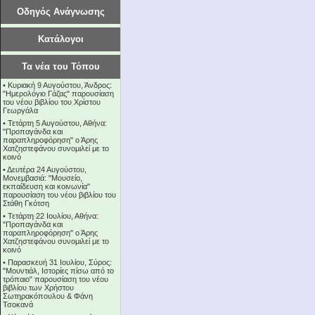
Οδηγός Ανάγνωσης
Κατάλογοι
Τα νέα του Τόπου
•
Κυριακή 9 Αυγούστου, Άνδρος:
"Ημερολόγιο Γάζας" παρουσίαση
του νέου βιβλίου του Χρίστου
Γεωργάλα
•
Τετάρτη 5 Αυγούστου, Αθήνα:
"Προπαγάνδα και
παραπληροφόρηση" ο Άρης
Χατζηστεφάνου συνομιλεί με το
κοινό
•
Δευτέρα 24 Αυγούστου,
Μονεμβασιά: "Μουσείο,
εκπαίδευση και κοινωνία"
παρουσίαση του νέου βιβλίου του
Στάθη Γκότση
•
Τετάρτη 22 Ιουλίου, Αθήνα:
"Προπαγάνδα και
παραπληροφόρηση" ο Άρης
Χατζηστεφάνου συνομιλεί με το
κοινό
•
Παρασκευή 31 Ιουλίου, Σύρος:
"Μουντιάλ, Ιστορίες πίσω από το
τρόπαιο" παρουσίαση του νέου
βιβλίου των Χρήστου
Σωτηρακόπουλου & Φάνη
Τσοκανά