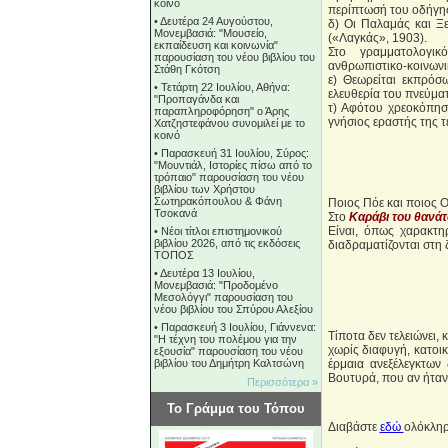
κοινό
περίπτωσή του οδήγησε
•
Δευτέρα 24 Αυγούστου,
δ) Οι Παλαμάς και Ξ
Μονεμβασιά: "Μουσείο,
(«Λαγκάς», 1903).
εκπαίδευση και κοινωνία"
Στο γραμματολογικό
παρουσίαση του νέου βιβλίου του
ανθρωπιστικο-κοινωνι
Στάθη Γκότση
ε) Θεωρείται εκπρόσ
•
Τετάρτη 22 Ιουλίου, Αθήνα:
ελευθερία του πνεύμα
"Προπαγάνδα και
τ) Αφότου χρεοκόπησε
παραπληροφόρηση" ο Άρης
γνήσιος εραστής της τ
Χατζηστεφάνου συνομιλεί με το
κοινό
•
Παρασκευή 31 Ιουλίου, Σύρος:
"Μουντιάλ, Ιστορίες πίσω από το
τρόπαιο" παρουσίαση του νέου
βιβλίου των Χρήστου
Σωτηρακόπουλου & Φάνη
Ποιος Πόε και ποιος Ο
Τσοκανά
Στο
Καράβι του θανά
Είναι, όπως χαρακτηρ
•
Νέοι τίτλοι επιστημονικού
βιβλίου 2026, από τις εκδόσεις
διαδραματίζονται στη 
ΤΟΠΟΣ
•
Δευτέρα 13 Ιουλίου,
Μονεμβασιά: "Προδομένο
Μεσολόγγι" παρουσίαση του
νέου βιβλίου του Σπύρου Αλεξίου
•
Παρασκευή 3 Ιουλίου, Γιάννενα:
Τίποτα δεν τελειώνει,
"Η τέχνη του πολέμου για την
χωρίς διαφυγή, κατοι
εξουσία" παρουσίαση του νέου
βιβλίου του Δημήτρη Καλτσώνη
έρμαια ανεξέλεγκτων
Βουτυρά, που αν ήταν 
Περισσότερα »
Το Γράμμα του Τόπου
Διαβάστε
εδώ
ολόκληρ