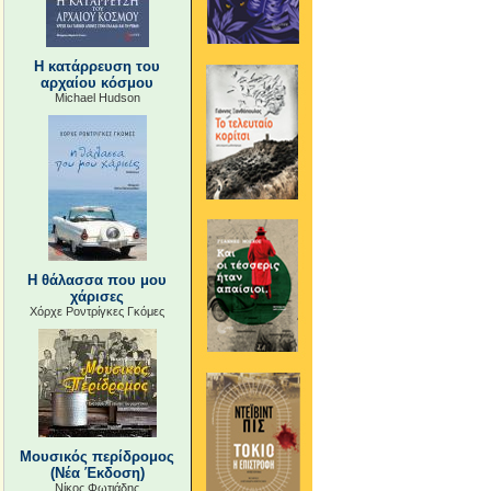
Η κατάρρευση του
αρχαίου κόσμου
Michael Hudson
Η θάλασσα που μου
χάρισες
Χόρχε Ροντρίγκες Γκόμες
Μουσικός περίδρομος
(Νέα Έκδοση)
Νίκος Φωτιάδης