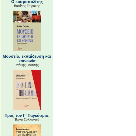
Ο κοσμοπολίτης
Βασίλης Τσιράκης
Μουσείο, εκπαίδευση και
κοινωνία
Στάθης Γκότσης
Προς τον Γ’ Παγκόσμιο;
Έργο Συλλογικό