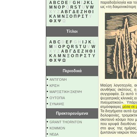
A
B
C
D
E
F
G
H
I
J
K
L
παραδοξολογία και το
ως «τη δαιμονικότερη
M
N
O
P
Q
R
S
T
U
V
W
X Y Z
Α
Β
Γ
Δ
Ε
Ζ
Η
Θ
Ι
Κ
Λ
Μ
Ν
Ξ
Ο
Π
Ρ
Σ
Τ
Υ
Φ
Χ
Ψ
Ω
Τίτλοι
A
B
C
D
E
F
G H
I
J
K
L
M
N
O
P
Q
R
S
T
U
V
W
X Y Z
Α
Β
Γ
Δ
Ε
Ζ
Η
Θ
Ι
Κ
Λ
Μ
Ν
Ξ
Ο
Π
Ρ
Σ
Τ
Υ
Φ
Χ
Ψ
Ω
Περιοδικά
•
ΑΝΤΙΓΟΝΗ
•
Μαύρη λογοτεχνία, αφ
ΚΡΙΣΗ
συνθήκες σκότους, η
•
ΜΑΡΞΙΣΤΙΚΗ ΣΚΕΨΗ
συγγραφέα. Σε αυτό τ
•
ΟΥΤΟΠΙΑ
ψυχιατρικές κλινικές 
πνευματικού». Υπάρχ
•
ΣΥΝΑΨΙΣ
ατμόσφαιρες
μέσα σε 
Τα διηγήματα αυτά έχο
Πρακτορευόμενα
δολοφονίες, τρομακτι
σκοτεινό κόσμο που μ
•
GRANT THORNTON
που κρυφά διευθύνει 
•
στο φως της ημέρας,
KOMMON
ζωντανών νεκρών που ό
•
NEΔΑ