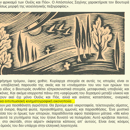
ν φρικιαμό των Ουέλς και Πόε». Ο Απόστολος Σαχίνης χαρακτήρισε τον Βουτυρά
 ίσως μορφή της νεοελληνικής πεζογραφίας».
ήγημα τρόμου, ύφος gothic. Κυρίαρχα στοιχεία σε αυτές τις ιστορίες είναι οι
 υποβλητική παρουσία της σκιάς και τα «τινάγματα» του νου των ηρώων του
ο είδος ο Βουτυράς συνθέτει εξπρεσιονιστικά στοιχεία, μεταφυσικές υποβολές και
εικόνες. Και ακόμα ισορροπεί πάνω στη «γεφύρωση του διχασμού μεταξύ υλικού και
ουν εκεί όχι μόνο Ουέλς και Πόε, αλλά και ανίατες καταστάσεις, ονειρικές
μια εντυπωσιακή κινηματογραφική εικονοποιία…
υν μια πεισιθάνατη αγριότητα. Θα βρούμε εκεί νεκροταφεία, τελετουργίες αίματος,
κά όνειρα, θαμπά φώτα, προαισθήματα, εμμονές και παραισθήσεις. Ένα μυστικό
έσα του οι ήρωες των ιστοριών, παραδίδονται αφού παλέψουν μάταια. «Με κείνο
αυτά τα χτυπήματα πώς του ήτανε δυνατό να πολεμήσει; Αυτό κρύβεται παντού,
 στο σκοτάδι, στον αέρα!» σκέφτεται κάποιος απ’ αυτούς. Είναι ένας κόσμος
μοιός του δεν υπάρχει στην ελληνική λογοτεχνία.