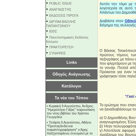
•
PUBLIC ISSUE
Αυτόν τον τόμο με τ
λογοτεχνία σε αυτό τ
•
ΑΝΑΓΝΩΣΤΗΣ
Απάντων του Δημοσθ
•
ΕΚΔΟΣΕΙΣ ΠΙΡΟΓΑ
•
Διαβάστε στον
Οδηγό
ΙΔΡΥΜΑ ΒΑΣΙΛΗΣ
διήγημα της συλλογή
ΠΑΠΑΝΤΩΝΙΟΥ
•
ΙΕΘΣ
•
Πανεπιστημιακές Εκδόσεις
Κύπρου
•
ΠΡΑΚΤΟΡΕΥΣΗ
Ο Βάσιας Τσοκόπουλ
•
ΣΥΝΑΨΕΙΣ
πρώτους τόμους των
πεζογράφος με πάνω α
Links
που φλερτάρουν με τη 
το νουάρ. Πολλά από 
Πρόκειται για έναν τ
Οδηγός Ανάγνωσης
γράφτηκαν τόσο παλιά
Κατάλογοι
"Γιατί
Τα νέα του Τόπου
Το ερώτημα που επανέ
•
Κυριακή 9 Αυγούστου, Άνδρος:
να ξαναδιαβάσουμε το
"Ημερολόγιο Γάζας" παρουσίαση
του νέου βιβλίου του Χρίστου
Γεωργάλα
α) Ο Δημοσθένης Βου
αναγνωρισμένος Έλλη
•
Τετάρτη 5 Αυγούστου, Αθήνα:
"Προπαγάνδα και
β) Ήταν πολυγραφότα
παραπληροφόρηση" ο Άρης
γ) Αποτέλεσε αφορμή γ
Χατζηστεφάνου συνομιλεί με το
πρόβλημα του Βουτυρ