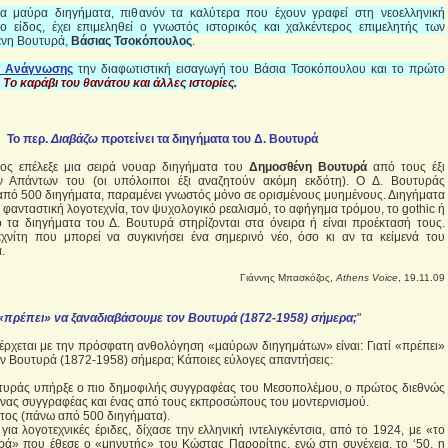
α μαύρα διηγήματα, πιθανόν τα καλύτερα που έχουν γραφεί στη νεοελληνική
ο είδος, έχει επιμεληθεί ο γνωστός ιστορικός και χαλκέντερος επιμελητής των
ένη Βουτυρά,
Βάσιας Τσοκόπουλος
.
 Ανάγνωσης
την διαφωτιστική εισαγωγή του Βάσια Τσοκόπουλου και το πρώτο
ς
Το καράβι του θανάτου και άλλες ιστορίες.
Το περ.
Διαβάζω
προτείνει τα διηγήματα του Δ. Βουτυρά
ος επέλεξε μια σειρά νουαρ διηγήματα του
Δημοσθένη Βουτυρά
από τους έξι
 Απάντων του (οι υπόλοιποι έξι αναζητούν ακόμη εκδότη). Ο Δ. Βουτυράς
πό 500 διηγήματα, παραμένει γνωστός μόνο σε ορισμένους μυημένους. Διηγήματα
φανταστική λογοτεχνία, τον ψυχολογικό ρεαλισμό, το αφήγημα τρόμου, το gothic ή
τα διηγήματα του Δ. Βουτυρά στηρίζονται στα όνειρα ή είναι προέκτασή τους.
εχνίτη που μπορεί να συγκινήσει ένα σημερινό νέο, όσο κι αν τα κείμενά του
.
Γιάννης Μπασκόζος,
Athens Voice
, 19.11.09
 «πρέπει» να ξαναδιαβάσουμε τον Βουτυρά (1872-1958) σήμερα;
"
ρχεται με την πρόσφατη ανθολόγηση «μαύρων διηγημάτων» είναι: Γιατί «πρέπει»
ν Βουτυρά (1872-1958) σήμερα; Κάποιες εύλογες απαντήσεις:
τυράς υπήρξε ο πιο δημοφιλής συγγραφέας του Μεσοπολέμου, ο πρώτος διεθνώς
νας συγγραφέας και ένας από τους εκπροσώπους του μοντερνισμού.
τος (πάνω από 500 διηγήματα).
ια λογοτεχνικές έριδες, δίχασε την ελληνική ιντελιγκέντσια, από το 1924, με «το
ά» που έθεσε ο «μηνυτής» του Κώστας Παρορίτης, ενώ στη συνέχεια, το ‘50, η