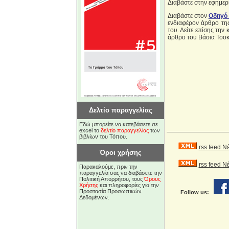
Διαβάστε στην εφημε
Διαβάστε στον
Οδηγό
ενδιαφέρον άρθρο τ
του. Δείτε επίσης τη
άρθρο του Βάσια Τσοκό
Δελτίο παραγγελίας
Εδώ μπορείτε να κατεβάσετε σε
excel το
δελτίο παραγγελίας
των
βιβλίων του Τόπου.
rss feed Ν
Όροι χρήσης
rss feed 
Παρακαλούμε, πριν την
παραγγελία σας να διαβάσετε την
Πολιτική Απορρήτου, τους
Όρους
Χρήσης
και πληροφορίες για την
Προστασία Προσωπικών
Follow us:
Δεδομένων.