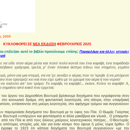
ς 2009
ΚΥΚΛΟΦΟΡΕΙ ΣΕ
ΝΕΑ ΕΚΔΟΣΗ
ΦΕΒΡΟΥΑΡΙΟΣ 2025
υ επέλεξαν αυτό το βιβλίο προτείνουμε επίσης:
Παραρλάμα και άλλες ιστορίες
υρά
 να είδε στον αέρα μέσα και πολύ πολύ κοντά του ένα καράβι, ένα παράδοξο
ατέβαινε γρήγορα, τρελά, μ’ έναν πίνακα άσπρο πάνω του στημένο, γεμάτο
γμή, μόνο για μια στιγμή, σα να ’χε ανοίξει ο αέρας που το ’κρυβε ή να μπόρεσε
ατο που τριγύριζε κει και που είχε έρθει με το χρώμα του αέρα ή του νερού!
να σαλεύει απ’ τον τρόμο: Το καράβι, το καράβι!... έκανε. Κείνο το καράβι! Α,
λλο σημαίνει από κακό που έρχεται;
 του έργου του Δημοσθένη Βουτυρά βρίσκουμε διηγήματα που εγγράφονται στον
 στο κοινωνικό δράμα, στη φανταστική λογοτεχνία, στη σάτιρα, στην υπαρξιακή
ωστόσο, εντάσσονται στη μαύρη λογοτεχνία, στο αφήγημα τρόμου και συγγενεύουν
χουν παρομοιάσει διηγήματα του Βουτυρά με το ύφος του Πόε. Ο Θωμάς Γκόρπας
του Βουτυρά «υπάρχουν και φαντάσματα κι άλλα μακάβρια και γλυκά... Ο μπαρμπα-
ι από τον Πόε κι από τους άλλους μαύρους λογοτεχνικούς πατέρες... Ο Βουτυράς
 κι απότομες ιστορίες μάς λέει για έναν κόσμο που έφυγε ή μόλις τώρα ήρθε». Ο
έγραφε το 1923 ότι κάποια διηγήματα του Βουτυρά συγγενεύουν «με την