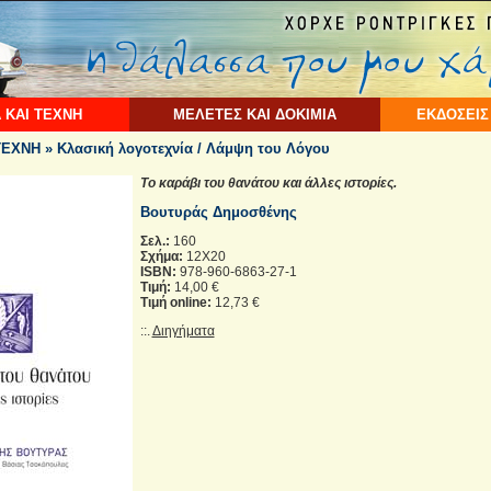
 ΚΑΙ ΤΕΧΝΗ
ΜΕΛΕΤΕΣ ΚΑΙ ΔΟΚΙΜΙΑ
ΕΚΔΟΣΕΙΣ
ΧΝΗ » Κλασική λογοτεχνία / Λάμψη του Λόγου
Το καράβι του θανάτου και άλλες ιστορίες.
Βουτυράς Δημοσθένης
Σελ.:
160
Σχήμα:
12X20
ISBN:
978-960-6863-27-1
Τιμή:
14,00 €
Τιμή online:
12,73 €
::.
Διηγήματα