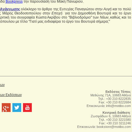
ρίδα
Βookpress
την παρουσίαση του Μάκη Πανώριου.
 Ανάγνωσης
ολόκληρο το άρθρο της Ευτυχίας Παναγιώτου στην
Αυγή και
το πολύ
ης Μάρης Θεοδοσοπούλου στην
Εποχή
για τον Δημοσθένη Βουτυρά και το έργο
ν κριτική του συγγραφέα Κώστα Ακρίβου στο "Βιβλιοδρόμιο" των
Νέων
, καθώς και το
πουλου με τίτλο "Γιατί μας ενδιαφέρει το έργο του Βουτυρά σήμερα;"
έων
Εκδόσεις Τόπος
Νέων Εκδόσεων
Μεθώνης 71Α, 10683 Αθήνα
Τηλ.: +30 210 8222835
Fax: +30 210 8222684
Επικοινωνία:
info@motibo.com
Κεντρική διάθεση
:
Zωσιμάδων 6, 10683 Αθήνα
Tηλ. +30 210 3221580
Fax: +30 210 3211246
Επικοινωνία:
bookstore@motibo.com