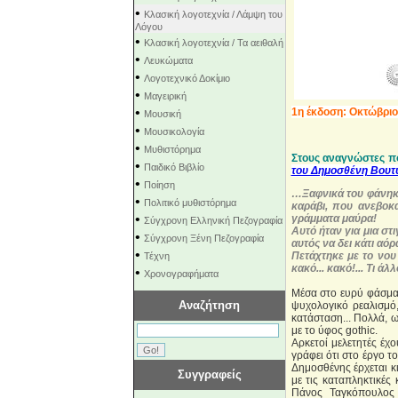
•
Κλασική λογοτεχνία / Λάμψη του
Λόγου
•
Κλασική λογοτεχνία / Τα αειθαλή
•
Λευκώματα
•
Λογοτεχνικό Δοκίμιο
•
Μαγειρική
•
1η έκδοση: Οκτώβριο
Μουσική
•
Μουσικολογία
•
Μυθιστόρημα
Στους αναγνώστες πο
•
Παιδικό Βιβλίο
του Δημοσθένη Βουτ
•
Ποίηση
…Ξαφνικά του φάνηκε
•
Πολιτικό μυθιστόρημα
καράβι, που ανεβοκ
•
γράμματα μαύρα!
Σύγχρονη Ελληνική Πεζογραφία
Αυτό ήταν για μια στι
•
Σύγχρονη Ξένη Πεζογραφία
αυτός να δει κάτι αόρ
•
Πετάχτηκε με το νου 
Τέχνη
κακό... κακό!... Τι ά
•
Χρονογραφήματα
Μέσα στο ευρύ φάσμα
Αναζήτηση
ψυχολογικό ρεαλισμό,
κατάσταση... Πολλά, 
με το ύφος gothic.
Αρκετοί μελετητές έ
γράφει ότι στο έργο 
Δημοσθένης έρχεται κ
Συγγραφείς
με τις καταπληκτικές
Πάνος Ταγκόπουλος 