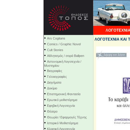
ΛΟΓΟΤΕΧΝΙΑ
•
Ars Cogitans
ΛΟΓΟΤΕΧΝΙΑ ΚΑΙ ΤΕ
•
Comics / Graphic Novel
•
Cult Stories
•
Αθλητισμός / σειρά Ballpen
•
Αστυνομική Λογοτεχνία /
Μυστηρίου
•
Βιογραφίες
•
Γελοιογραφίες
•
Διηγήματα
•
Δοκίμιο
•
Επιστημονική Φαντασία
•
Ερωτικό μυθιστόρημα
•
Εφηβική Λογοτεχνία
•
Θέατρο
•
Θεωρία / Εφαρμογές Τέχνης
•
Ιστορικό Μυθιστόρημα
•
Κλασική Λογοτεχνία