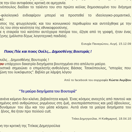
 την όλο αντιφάσεις κριτική σε αμηχανία.
ενόπουλος διείδαν το ταλέντο του στο πρώτο κιόλας δημοσιευμένο του διήγημα
-φιλολογικό ενδιαφέρον μπορεί να προστεθεί το ιδεολογικο-ρομαντικό,
κό:
ωπος της φτωχολογιάς και του κοινωνικού περιθωρίου και αντιτάχθηκε με την
τός του στην κενότητα της εθνικοφροσύνης.
 η εταιρεία τού κατόπιν αυτόχειρα πατέρα του, έζησε από τη γραφή, ήταν ένας
έχνης (μάλιστα δίχως λογοτεχνική παιδεία).
Ευτυχία Παναγιώτου,
Αυγή,
15.12.09
Ποιος Πόε και ποιος Ουέλς... Δημοσθένης Βουτυράς !
υέλς... Δημοσθένης Βουτυράς !
του
υπάρχουν δεκατρία διηγήματα βουτηγμένα στο απόλυτο μαύρο.
ιστικά σημειώνει ο επιμελητής-ανθολόγος Βάσιας Τσοκόπουλος, ''ιστορίες που
ζώνη του λυκόφωτος''. Βιβλίο με λάμψη λόγου
Από το facebook του συγγραφέα
Κώστα Ακρίβου
"Τα μαύρα διηγήματα του Βουτυρά"
 κανένα κείμενο δεν κλείνει, βεβαιότητα καμιά. Ένας κόσμος ανοιχτός από παντού και
κημένος από ανθρώπους ριγμένους στη ζωή, ανυπεράσπιστους και μαζί άβουλους,
 δυνάμεων του έξω και του μέσα κόσμου. Αυτά είναι τα μαύρα διηγήματα του
ξένος, θα ήταν προ πολλού cult.
Τιτίκα Δημητρούλια,
Η Καθημερινή
, 18.04.10
η την κριτική της Τιτίκας Δημητρούλια