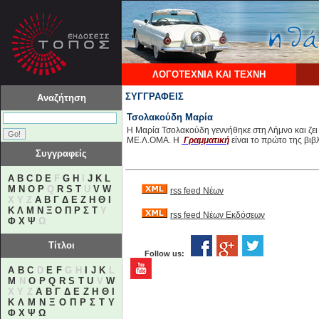
ΛΟΓΟΤΕΧΝΙΑ ΚΑΙ ΤΕΧΝΗ
ΣΥΓΓΡΑΦΕΙΣ
Αναζήτηση
Τσολακούδη Μαρία
Η Μαρία Τσολακούδη γεννήθηκε στη Λήμνο και ζει 
ΜΕ.Λ.ΟΜΑ. Η
Γραμματική
είναι το πρώτο της βιβλ
Συγγραφείς
A
B
C
D
E
F
G
H
I
J
K
L
M
N
O
P
Q
R
S
T
U
V
W
rss feed Νέων
X Y Z
Α
Β
Γ
Δ
Ε
Ζ
Η
Θ
Ι
Κ
Λ
Μ
Ν
Ξ
Ο
Π
Ρ
Σ
Τ
Υ
rss feed Νέων Εκδόσεων
Φ
Χ
Ψ
Ω
Τίτλοι
Follow us:
A
B
C
D
E
F
G H
I
J
K
L
M
N
O
P
Q
R
S
T
U
V
W
X Y Z
Α
Β
Γ
Δ
Ε
Ζ
Η
Θ
Ι
Κ
Λ
Μ
Ν
Ξ
Ο
Π
Ρ
Σ
Τ
Υ
Φ
Χ
Ψ
Ω