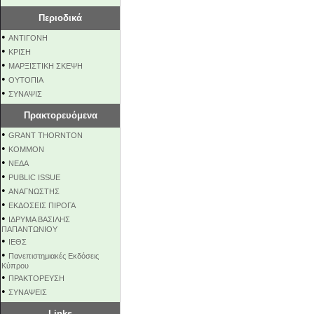
Περιοδικά
•
ΑΝΤΙΓΟΝΗ
•
ΚΡΙΣΗ
•
ΜΑΡΞΙΣΤΙΚΗ ΣΚΕΨΗ
•
ΟΥΤΟΠΙΑ
•
ΣΥΝΑΨΙΣ
Πρακτορευόμενα
•
GRANT THORNTON
•
KOMMON
•
NEΔΑ
•
PUBLIC ISSUE
•
ΑΝΑΓΝΩΣΤΗΣ
•
ΕΚΔΟΣΕΙΣ ΠΙΡΟΓΑ
•
ΙΔΡΥΜΑ ΒΑΣΙΛΗΣ
ΠΑΠΑΝΤΩΝΙΟΥ
•
ΙΕΘΣ
•
Πανεπιστημιακές Εκδόσεις
Κύπρου
•
ΠΡΑΚΤΟΡΕΥΣΗ
•
ΣΥΝΑΨΕΙΣ
Links