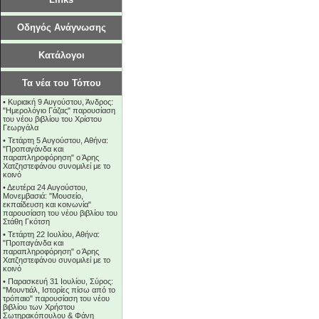
Οδηγός Ανάγνωσης
Κατάλογοι
Τα νέα του Τόπου
•
Κυριακή 9 Αυγούστου, Άνδρος:
"Ημερολόγιο Γάζας" παρουσίαση
του νέου βιβλίου του Χρίστου
Γεωργάλα
•
Τετάρτη 5 Αυγούστου, Αθήνα:
"Προπαγάνδα και
παραπληροφόρηση" ο Άρης
Χατζηστεφάνου συνομιλεί με το
κοινό
•
Δευτέρα 24 Αυγούστου,
Μονεμβασιά: "Μουσείο,
εκπαίδευση και κοινωνία"
παρουσίαση του νέου βιβλίου του
Στάθη Γκότση
•
Τετάρτη 22 Ιουλίου, Αθήνα:
"Προπαγάνδα και
παραπληροφόρηση" ο Άρης
Χατζηστεφάνου συνομιλεί με το
κοινό
•
Παρασκευή 31 Ιουλίου, Σύρος:
"Μουντιάλ, Ιστορίες πίσω από το
τρόπαιο" παρουσίαση του νέου
βιβλίου των Χρήστου
Σωτηρακόπουλου & Φάνη