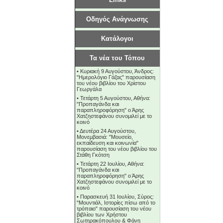
Οδηγός Ανάγνωσης
Κατάλογοι
Τα νέα του Τόπου
•
Κυριακή 9 Αυγούστου, Άνδρος:
"Ημερολόγιο Γάζας" παρουσίαση
του νέου βιβλίου του Χρίστου
Γεωργάλα
•
Τετάρτη 5 Αυγούστου, Αθήνα:
"Προπαγάνδα και
παραπληροφόρηση" ο Άρης
Χατζηστεφάνου συνομιλεί με το
κοινό
•
Δευτέρα 24 Αυγούστου,
Μονεμβασιά: "Μουσείο,
εκπαίδευση και κοινωνία"
παρουσίαση του νέου βιβλίου του
Στάθη Γκότση
•
Τετάρτη 22 Ιουλίου, Αθήνα:
"Προπαγάνδα και
παραπληροφόρηση" ο Άρης
Χατζηστεφάνου συνομιλεί με το
κοινό
•
Παρασκευή 31 Ιουλίου, Σύρος:
"Μουντιάλ, Ιστορίες πίσω από το
τρόπαιο" παρουσίαση του νέου
βιβλίου των Χρήστου
Σωτηρακόπουλου & Φάνη