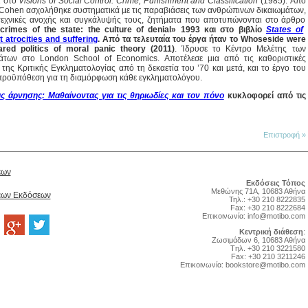
ι στο
Visions of Social Control: Crime, Punishment and Classification
(1985). Από
 ο Cohen ασχολήθηκε συστηµατικά µε τις παραβιάσεις των ανθρώπινων δικαιωµάτων,
 τεχνικές ανοχής και συγκάλυψής τους, ζητήµατα που αποτυπώνονται στο άρθρο
rimes of the state: the culture of denial» 1993 και στο βιβλίο
States of
atrocities and suffering
. Από τα τελευταία του έργα ήταν το Whoseside were
red politics of moral panic theory (2011)
. Ίδρυσε το Κέντρο Μελέτης των
́των στο London School of Economics. Αποτέλεσε µια από τις καθοριστικές
της Κριτικής Εγκληµατολογίας από τη δεκαετία του ’70 και µετά, και το έργο του
προϋπόθεση για τη διαµόρφωση κάθε εγκληµατολόγου.
ς άρνησης: Μαθαίνοντας για τις θηριωδίες και τον πόνο
κυκλοφορεί από τις
Επιστροφή »
έων
Εκδόσεις Τόπος
Μεθώνης 71Α, 10683 Αθήνα
Νέων Εκδόσεων
Τηλ.: +30 210 8222835
Fax: +30 210 8222684
Επικοινωνία:
info@motibo.com
Κεντρική διάθεση
:
Zωσιμάδων 6, 10683 Αθήνα
Tηλ. +30 210 3221580
Fax: +30 210 3211246
Επικοινωνία:
bookstore@motibo.com