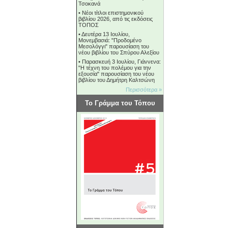
Τσοκανά
•
Νέοι τίτλοι επιστημονικού
βιβλίου 2026, από τις εκδόσεις
ΤΟΠΟΣ
•
Δευτέρα 13 Ιουλίου,
Μονεμβασιά: "Προδομένο
Μεσολόγγι" παρουσίαση του
νέου βιβλίου του Σπύρου Αλεξίου
•
Παρασκευή 3 Ιουλίου, Γιάννενα:
"Η τέχνη του πολέμου για την
εξουσία" παρουσίαση του νέου
βιβλίου του Δημήτρη Καλτσώνη
Περισσότερα »
Το Γράμμα του Τόπου