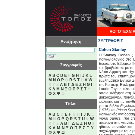
ΛΟΓΟΤΕΧΝΙΑ
ΣΥΓΓΡΑΦΕΙΣ
Αναζήτηση
Cohen Stanley
O
Stanley Cohen
(1
Κοινωνιολογίας στο
Essex, στο Εβραϊ­κό 
Συγγραφείς
και βραβεύτηκε µε το 
Νότια Αφρική και ει
A
B
C
D
E
F
G
H
I
J
K
L
πρώτα του επι­στηµον
M
N
O
P
Q
R
S
T
U
V
W
εµβληµατικό
Εθνικό Σ
X Y Z
Α
Β
Γ
Δ
Ε
Ζ
Η
Θ
Ι
της Κριτικής Εγκληµατ
Κ
Λ
Μ
Ν
Ξ
Ο
Π
Ρ
Σ
Τ
Υ
Laurie Taylor, υλοπ
οποίο οδήγησε στη δη
Φ
Χ
Ψ
Ω
µακροχρόνιων ποινών 
φυλακής και τις συνθ
Τίτλοι
για τα βιβλία
Psycholo
(1976) και
Prison Secr
A
B
C
D
E
F
G H
I
J
K
L
Κοινωνικής Αντίδρασης
moral panics. The cr
M
N
O
P
Q
R
S
T
U
V
W
απέναντι στις νεανικέ
X Y Z
Α
Β
Γ
Δ
Ε
Ζ
Η
Θ
Ι
ηθικών πανικών και 
Κ
Λ
Μ
Ν
Ξ
Ο
Π
Ρ
Σ
Τ
Υ
ασχολήθηκε µε τους µη
Φ
Χ
Ψ
Ω