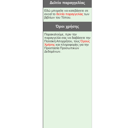
Δελτίο παραγγελίας
Εδώ μπορείτε να κατεβάσετε σε
excel το
δελτίο παραγγελίας
των
βιβλίων του Τόπου.
Όροι χρήσης
Παρακαλούμε, πριν την
παραγγελία σας να διαβάσετε την
Πολιτική Απορρήτου, τους
Όρους
Χρήσης
και πληροφορίες για την
Προστασία Προσωπικών
Δεδομένων.