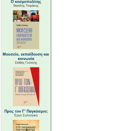
Ο κοσμοπολίτης
Βασίλης Τσιράκης
Μουσείο, εκπαίδευση και
κοινωνία
Στάθης Γκότσης
Προς τον Γ’ Παγκόσμιο;
Έργο Συλλογικό