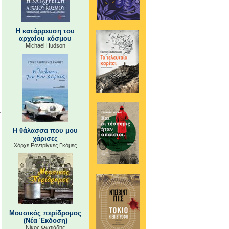
Η κατάρρευση του
αρχαίου κόσμου
Michael Hudson
Η θάλασσα που μου
χάρισες
Χόρχε Ροντρίγκες Γκόμες
Μουσικός περίδρομος
(Νέα Έκδοση)
Νίκος Φωτιάδης