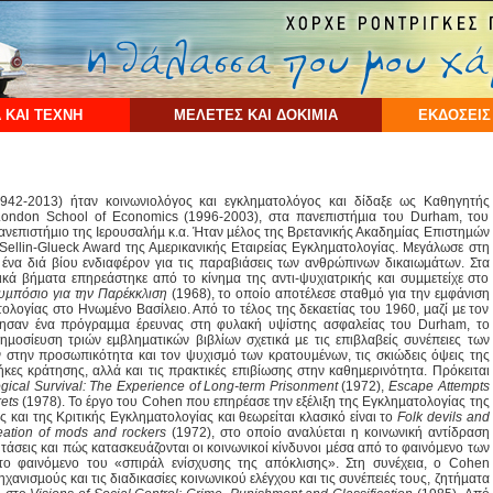
 ΚΑΙ ΤΕΧΝΗ
ΜΕΛΕΤΕΣ ΚΑΙ ΔΟΚΙΜΙΑ
ΕΚΔΟΣΕΙΣ
942-2013) ήταν κοινωνιολόγος και εγκληµατολόγος και δίδαξε ως Καθηγητής
 London School of Economics (1996-2003), στα πανεπιστήµια του Durham, του
Πανεπιστήµιο της Ιερουσαλήµ κ.α. Ήταν µέλος της Βρετανικής Ακαδηµίας Επιστηµών
Sellin-Glueck Award της Αµερικανικής Εται­ρείας Εγκληµατολογίας. Μεγάλωσε στη
́χε ένα διά βίου ενδιαφέρον για τις παραβιάσεις των ανθρώπινων δικαιωµάτων. Στα
ικά βήµατα επηρεάστηκε από το κίνηµα της αντι-ψυχιατρικής και συµµετείχε στο
υµπόσιο για την Παρέκκλιση
(1968), το οποίο αποτέλεσε σταθµό για την εµφάνιση
ολογίας στο Ηνωµένο Βασίλειο. Από το τέλος της δεκαετίας του 1960, µαζί µε τον
οίησαν ένα πρόγραµµα έρευνας στη φυλακή υψίστης ασφαλείας του Durham, το
µοσίευση τριών εµβληµατικών βιβλίων σχετικά µε τις επιβλαβείς συνέπειες των
στην προσωπικότητα και τον ψυχισµό των κρατουµένων, τις σκιώδεις όψεις της
ήκες κράτησης, αλλά και τις πρακτικές επιβίωσης στην καθηµερινότητα. Πρόκειται
gical Survival: The Experience of Long-term Prisonment
(1972),
Escape Attempts
ets
(1978). Το έργο του Cohen που επηρέασε την εξέλιξη της Εγκληµατολογίας της
 και της Κριτικής Εγκληµατολογίας και θεωρείται κλασικό είναι το
Folk devils and
eation of mods and rockers
(1972), στο οποίο αναλύεται η κοινωνική αντίδραση
ς τάσεις και πώς κατασκευάζονται οι κοινωνικοί κίνδυνοι µέσα από το φαινόµενο των
το φαινόµενο του «σπιράλ ενίσχυσης της απόκλισης». Στη συνέχεια, ο Cohen
χανισµούς και τις διαδικασίες κοινωνικού ελέγχου και τις συνέπειές τους, ζητήµατα