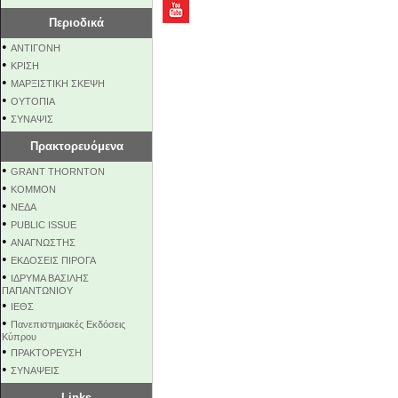
Περιοδικά
•
ΑΝΤΙΓΟΝΗ
•
ΚΡΙΣΗ
•
ΜΑΡΞΙΣΤΙΚΗ ΣΚΕΨΗ
•
ΟΥΤΟΠΙΑ
•
ΣΥΝΑΨΙΣ
Πρακτορευόμενα
•
GRANT THORNTON
•
KOMMON
•
NEΔΑ
•
PUBLIC ISSUE
•
ΑΝΑΓΝΩΣΤΗΣ
•
ΕΚΔΟΣΕΙΣ ΠΙΡΟΓΑ
•
ΙΔΡΥΜΑ ΒΑΣΙΛΗΣ
ΠΑΠΑΝΤΩΝΙΟΥ
•
ΙΕΘΣ
•
Πανεπιστημιακές Εκδόσεις
Κύπρου
•
ΠΡΑΚΤΟΡΕΥΣΗ
•
ΣΥΝΑΨΕΙΣ
Links