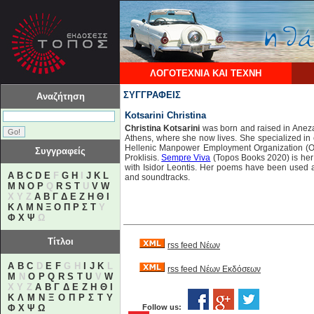
ΛΟΓΟΤΕΧΝΙΑ ΚΑΙ ΤΕΧΝΗ
ΣΥΓΓΡΑΦΕΙΣ
Αναζήτηση
Kotsarini Christina
Christina Kotsarini
was born and raised in Aneza,
Athens, where she now lives. She specialized in
Hellenic Manpower Employment Organization (OAE
Συγγραφείς
Proklisis.
Sempre Viva
(Topos Books 2020) is her 
with Isidor Leontis. Her poems have been used a
A
B
C
D
E
F
G
H
I
J
K
L
and soundtracks.
M
N
O
P
Q
R
S
T
U
V
W
X Y Z
Α
Β
Γ
Δ
Ε
Ζ
Η
Θ
Ι
Κ
Λ
Μ
Ν
Ξ
Ο
Π
Ρ
Σ
Τ
Υ
Φ
Χ
Ψ
Ω
Τίτλοι
rss feed Νέων
A
B
C
D
E
F
G H
I
J
K
L
rss feed Νέων Εκδόσεων
M
N
O
P
Q
R
S
T
U
V
W
X Y Z
Α
Β
Γ
Δ
Ε
Ζ
Η
Θ
Ι
Κ
Λ
Μ
Ν
Ξ
Ο
Π
Ρ
Σ
Τ
Υ
Φ
Χ
Ψ
Ω
Follow us: