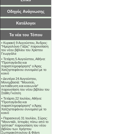
Οδηγός Ανάγνωσης
Κατάλογοι
Τα νέα του Τόπου
•
Κυριακή 9 Αυγούστου, Άνδρος:
"Ημερολόγιο Γάζας" παρουσίαση
του νέου βιβλίου του Χρίστου
Γεωργάλα
•
Τετάρτη 5 Αυγούστου, Αθήνα:
"Προπαγάνδα και
παραπληροφόρηση" ο Άρης
Χατζηστεφάνου συνομιλεί με το
κοινό
•
Δευτέρα 24 Αυγούστου,
Μονεμβασιά: "Μουσείο,
εκπαίδευση και κοινωνία"
παρουσίαση του νέου βιβλίου του
Στάθη Γκότση
•
Τετάρτη 22 Ιουλίου, Αθήνα:
"Προπαγάνδα και
παραπληροφόρηση" ο Άρης
Χατζηστεφάνου συνομιλεί με το
κοινό
•
Παρασκευή 31 Ιουλίου, Σύρος:
"Μουντιάλ, Ιστορίες πίσω από το
τρόπαιο" παρουσίαση του νέου
βιβλίου των Χρήστου
Σωτηρακόπουλου & Φάνη