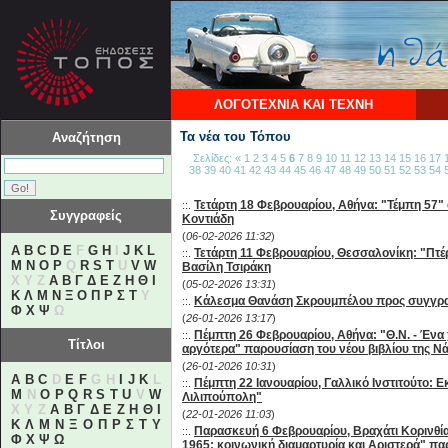
ΛΟΓΟΤΕΧΝΙΑ ΚΑΙ ΤΕΧΝΗ
Τα νέα του Τόπου
Αναζήτηση
Σελίδες:
«
1
2
3
4
5
6
7
8
9
10
11
12
13
14
15
16
17
38
39
40
41
42
43
44
45
46
47
48
49
50
51
52
53
54
Τετάρτη 18 Φεβρουαρίου, Αθήνα: "Τέμπη 57"
::.
Συγγραφείς
Κοντιάδη
(
06-02-2026 11:32
)
A
B
C
D
E
F
G
H
I
J
K
L
Τετάρτη 11 Φεβρουαρίου, Θεσσαλονίκη: "Πτέρ
::.
M
N
O
P
Q
R
S
T
U
V
W
Βασίλη Τσιράκη
X Y Z
Α
Β
Γ
Δ
Ε
Ζ
Η
Θ
Ι
(
05-02-2026 13:31
)
Κ
Λ
Μ
Ν
Ξ
Ο
Π
Ρ
Σ
Τ
Υ
Κάλεσμα Θανάση Σκρουμπέλου προς συγγραφείς
::.
Φ
Χ
Ψ
Ω
(
26-01-2026 13:17
)
Πέμπτη 26 Φεβρουαρίου, Αθήνα: "Θ.Ν. - Ένα 
::.
Τίτλοι
αργότερα" παρουσίαση του νέου βιβλίου της Ν
(
26-01-2026 10:31
)
A
B
C
D
E
F
G H
I
J
K
L
Πέμπτη 22 Ιανουαρίου, Γαλλικό Ινστιτούτο:
::.
M
N
O
P
Q
R
S
T
U
V
W
Λιλιπούπολη"
X Y Z
Α
Β
Γ
Δ
Ε
Ζ
Η
Θ
Ι
(
22-01-2026 11:03
)
Κ
Λ
Μ
Ν
Ξ
Ο
Π
Ρ
Σ
Τ
Υ
Παρασκευή 6 Φεβρουαρίου, Βραχάτι Κορινθία
::.
Φ
Χ
Ψ
Ω
1965: κοινωνική διαμαρτυρία και Αριστερά" π