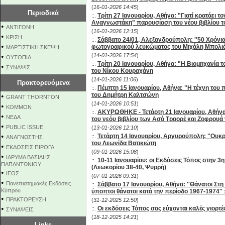
(
16-01-2026 14:45
)
Περιοδικά
Τρίτη 27 Ιανουαρίου, Αθήνα: "Γιατί κρατάει 
::.
Αναγνωστάκη" παρουσίαση του νέου βιβλίου το
•
ΑΝΤΙΓΟΝΗ
(
16-01-2026 12:15
)
•
ΚΡΙΣΗ
Σάββατο 24/01, Αλεξανδρούπολη: ''50 Χρόνι
::.
•
φωτογραφικού λευκώματος του Μιχάλη Μπολι
ΜΑΡΞΙΣΤΙΚΗ ΣΚΕΨΗ
•
(
14-01-2026 17:54
)
ΟΥΤΟΠΙΑ
Τρίτη 20 Ιανουαρίου, Αθήνα: "Η Βιομηχανία 
::.
•
ΣΥΝΑΨΙΣ
του Νίκου Κουραχάνη
(
14-01-2026 11:06
)
Πρακτορευόμενα
Πέμπτη 15 Ιανουαρίου, Αθήνα: "Η τέχνη του π
::.
του Δημήτρη Καλτσώνη
•
GRANT THORNTON
(
14-01-2026 10:51
)
•
KOMMON
ΑΚΥΡΩΘΗΚΕ - Τετάρτη 21 Ιανουαρίου, Αθήνα:
::.
•
NEΔΑ
του νεόυ βιβλίου των Ασά Τραορέ και Ζοφρουά
•
PUBLIC ISSUE
(
13-01-2026 12:10
)
•
Τετάρτη 14 Ιανουαρίου, Αργυρούπολη: "Ουκρ
::.
ΑΝΑΓΝΩΣΤΗΣ
του Λεωνίδα Βατικιώτη
•
ΕΚΔΟΣΕΙΣ ΠΙΡΟΓΑ
(
09-01-2026 15:08
)
•
ΙΔΡΥΜΑ ΒΑΣΙΛΗΣ
10-11 Ιανουαρίου: οι Εκδόσεις Τόπος στην 3
::.
ΠΑΠΑΝΤΩΝΙΟΥ
(Λεωκορίου 38-40, Ψυρρή)
•
ΙΕΘΣ
(
07-01-2026 09:31
)
•
Πανεπιστημιακές Εκδόσεις
Σάββατο 17 Ιανουαρίου, Αθήνα: ''Θάνατοι Στη
::.
Κύπρου
ύποπτοι θάνατοι κατά την περίοδο 1967-1974'
•
ΠΡΑΚΤΟΡΕΥΣΗ
(
31-12-2025 12:50
)
•
Οι εκδόσεις Τόπος σας εύχονται καλές γιορτέ
::.
ΣΥΝΑΨΕΙΣ
(
18-12-2025 14:21
)
Links