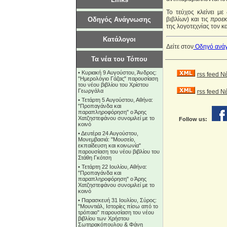
Το τεύχος κλείνει με
Οδηγός Ανάγνωσης
βιβλίων) και τις
προεκ
της λογοτεχνίας τον κ
Κατάλογοι
Δείτε στον
Οδηγό ανά
Τα νέα του Τόπου
•
Κυριακή 9 Αυγούστου, Άνδρος:
rss feed Ν
"Ημερολόγιο Γάζας" παρουσίαση
του νέου βιβλίου του Χρίστου
Γεωργάλα
rss feed 
•
Τετάρτη 5 Αυγούστου, Αθήνα:
"Προπαγάνδα και
παραπληροφόρηση" ο Άρης
Χατζηστεφάνου συνομιλεί με το
Follow us:
κοινό
•
Δευτέρα 24 Αυγούστου,
Μονεμβασιά: "Μουσείο,
εκπαίδευση και κοινωνία"
παρουσίαση του νέου βιβλίου του
Στάθη Γκότση
•
Τετάρτη 22 Ιουλίου, Αθήνα:
"Προπαγάνδα και
παραπληροφόρηση" ο Άρης
Χατζηστεφάνου συνομιλεί με το
κοινό
•
Παρασκευή 31 Ιουλίου, Σύρος:
"Μουντιάλ, Ιστορίες πίσω από το
τρόπαιο" παρουσίαση του νέου
βιβλίου των Χρήστου
Σωτηρακόπουλου & Φάνη