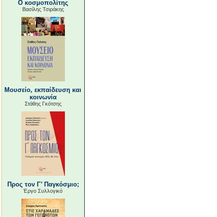
Ο κοσμοπολίτης
Βασίλης Τσιράκης
Μουσείο, εκπαίδευση και
κοινωνία
Στάθης Γκότσης
Προς τον Γ’ Παγκόσμιο;
Έργο Συλλογικό