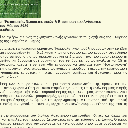
ηση Ψυχιατρικής, Νευροεπιστημών & Επιστημών του Ανθρώπου
ιος-Μάρτιος 2020
αράβατος
εί το αφιέρωμα
Όψεις της ψυχαναλυτικής εργασίας με τους εφήβους
της Εταιρείας
ης της Εφηβείας ο Ένηβος.
με μια γενική επισκόπηση ορισμένων Ψυχαναλυτικών προβληματισμών στην εφηβεία
οία προσεγγίζουν (α) τη διαδικασία «ποίησης εαυτού και του κόσμου» στο πλαίσιο
ς του εφήβου, απ’ όπου προκύπτουν και οι ιδιαιτεροτήτων που χαρακτηρίζουν τη
ταβιβαστική δυναμική στη συνάντηση του εφήβου με τον ψυχαναλυτή και (β) τη
 ψύχωσης, καθότι η εφηβεία «θα μπορούσε να αποτελεί έναν “ψυχωτικογενή”
 την εμφάνιση ενός περαστικού ψυχωτικού επεισοδίου ή ακόμα την εγκατάσταση
ραμμίζεται, εντούτοις, «η ριζική αντινομία εφηβείας και ψύχωσης, παρά τις
ακτηρίζουν».
ίαση των ιδιαιτεροτήτων στις περιπτώσεων «παθολογίας της πράξης και της
 η ανορεξία/βουλιμία ή οι τοξικο-εξαρτήσεις)», καθώς και η ανάλυση μιας νεαρής
λική προβληματική», ενώ η παρουσίαση της περίπτωσης μιας νεαρής κοπέλας δίνει
ιασάφηση των εννοιών τραυματισμός, τραυματικό, τραύμα. Ιδιαίτερη βέβαια είναι η
 ονειροπόλησης στον έφηβο» και προβληματική η «μετάβασης από την παιδική
ε εκείνη της γυναίκας, όταν κυριαρχεί η δυσκολία διαφοροποίησής της από τη
 με την παρουσίαση του βιβλίου
Ψυχανάλυση και εφηβεία
.
Κλινικά και θεωρητικά
ή και επιμέλεια του Γεράσιμου Στεφανάτου, από της εκδόσεις της Εστίας. Ο τόμος
ιλεγμένα κείμενα που οργανώνονται σε «ένα σύνολο όπου αυτά συνδέονται και
ορικά και θεωρητικά».