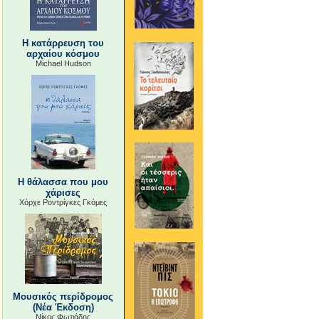
Η κατάρρευση του
αρχαίου κόσμου
Michael Hudson
Η θάλασσα που μου
χάρισες
Χόρχε Ροντρίγκες Γκόμες
Μουσικός περίδρομος
(Νέα Έκδοση)
Νίκος Φωτιάδης