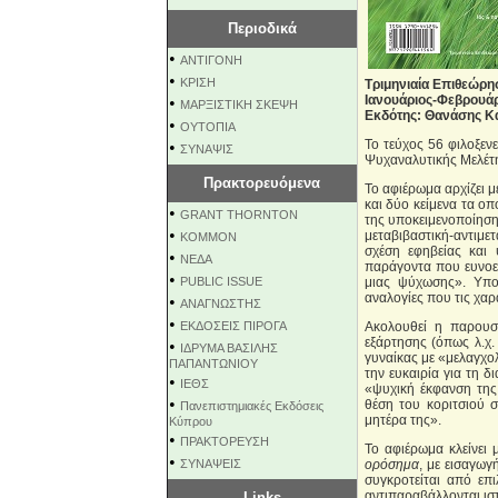
Περιοδικά
•
ΑΝΤΙΓΟΝΗ
•
ΚΡΙΣΗ
Τριμηνιαία Επιθεώρ
Ιανουάριος-Φεβρουάρ
•
ΜΑΡΞΙΣΤΙΚΗ ΣΚΕΨΗ
Εκδότης: Θανάσης Κ
•
ΟΥΤΟΠΙΑ
Το τεύχος 56 φιλοξεν
•
ΣΥΝΑΨΙΣ
Ψυχαναλυτικής Μελέτ
Πρακτορευόμενα
Το αφιέρωμα αρχίζει 
και δύο κείμενα τα οπ
•
GRANT THORNTON
της υποκειμενοποίηση
•
μεταβιβαστική-αντιμε
KOMMON
σχέση εφηβείας και
•
NEΔΑ
παράγοντα που ευνοεί
•
PUBLIC ISSUE
μιας ψύχωσης». Υπογ
αναλογίες που τις χαρ
•
ΑΝΑΓΝΩΣΤΗΣ
•
ΕΚΔΟΣΕΙΣ ΠΙΡΟΓΑ
Ακολουθεί η παρουσ
εξάρτησης (όπως λ.χ.
•
ΙΔΡΥΜΑ ΒΑΣΙΛΗΣ
γυναίκας με «μελαγχο
ΠΑΠΑΝΤΩΝΙΟΥ
την ευκαιρία για τη δ
•
ΙΕΘΣ
«ψυχική έκφανση της
•
θέση του κοριτσιού σ
Πανεπιστημιακές Εκδόσεις
μητέρα της».
Κύπρου
•
ΠΡΑΚΤΟΡΕΥΣΗ
Το αφιέρωμα κλείνει
•
ΣΥΝΑΨΕΙΣ
ορόσημα
, με εισαγωγ
συγκροτείται από επ
αντιπαραβάλλονται ιστ
Links