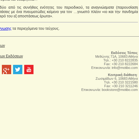
 δύο από τις συνήθεις ενότητες του περιοδικού, τα
αναγνώσματα
(παρουσίαση
τάσεις
με ένα πνευματώδες κείμενο για τον …γνωστό πλέον «ιο και την πανδημία
αιρό του εξ αποστάσεως έρωτα».
γνωσης
τα περιεχόμενα του τεύχους.
έων
Εκδόσεις Τόπος
Νέων Εκδόσεων
Μεθώνης 71Α, 10683 Αθήνα
Τηλ.: +30 210 8222835
Fax: +30 210 8222684
Επικοινωνία:
info@motibo.com
Κεντρική διάθεση
:
Zωσιμάδων 6, 10683 Αθήνα
Tηλ. +30 210 3221580
Fax: +30 210 3211246
Επικοινωνία:
bookstore@motibo.com