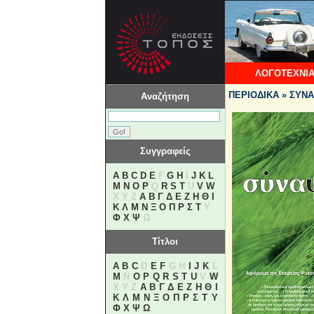
ΛΟΓΟΤΕΧΝΙΑ
ΠΕΡΙΟΔΙΚΑ » ΣΥΝΑ
Αναζήτηση
Συγγραφείς
A
B
C
D
E
F
G
H
I
J
K
L
M
N
O
P
Q
R
S
T
U
V
W
X Y Z
Α
Β
Γ
Δ
Ε
Ζ
Η
Θ
Ι
Κ
Λ
Μ
Ν
Ξ
Ο
Π
Ρ
Σ
Τ
Υ
Φ
Χ
Ψ
Ω
Τίτλοι
A
B
C
D
E
F
G H
I
J
K
L
M
N
O
P
Q
R
S
T
U
V
W
X Y Z
Α
Β
Γ
Δ
Ε
Ζ
Η
Θ
Ι
Κ
Λ
Μ
Ν
Ξ
Ο
Π
Ρ
Σ
Τ
Υ
Φ
Χ
Ψ
Ω