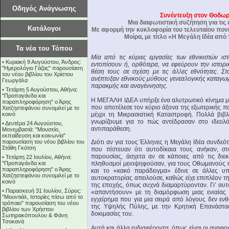
Οδηγός Ανάγνωσης
Συνέντευξη στον Θοδωρ
Μια διαφωτιστική συζήτηση για τις
Κατάλογοι
Με αφορμή την κυκλοφορία του τελευταίου πον
Μοίρα, με τίτλο «Η Μεγάλη Ιδέα απ
Τα νέα του Τόπου
Μία από τις κύριες εργασίες των εθνικιστών ι
•
Κυριακή 9 Αυγούστου, Άνδρος:
εντοπίσουν ή, ορθότερα, να εφεύρουν την ιστορ
"Ημερολόγιο Γάζας" παρουσίαση
θέση τους σε σχέση με τις άλλες εθνότητες. Σ
του νέου βιβλίου του Χρίστου
ανέπτυξαν εθνικούς μύθους γενεαλογικής καταγωγ
Γεωργάλα
παρακμής και αναγέννησης.
•
Τετάρτη 5 Αυγούστου, Αθήνα:
"Προπαγάνδα και
Η ΜΕΓΑΛΗ ΙΔΕΑ υπήρξε ένα αλυτρωτικό κίνημα με
παραπληροφόρηση" ο Άρης
που αποτέλεσε τον κύριο άξονα της εξωτερικής π
Χατζηστεφάνου συνομιλεί με το
κοινό
μέχρι τη Μικρασιατική Καταστροφή. Πολλά βιβλί
γνωρίζουμε για το πώς αντέδρασαν στο ιδεολ
•
Δευτέρα 24 Αυγούστου,
αντιπαράθεση.
Μονεμβασιά: "Μουσείο,
εκπαίδευση και κοινωνία"
παρουσίαση του νέου βιβλίου του
Διότι αν για τους Έλληνες η Μεγάλη Ιδέα συνδε
Στάθη Γκότση
που πίστευαν ότι αυτοδίκαια τους ανήκαν, στο
παρουσίας, άσχετα αν σε κάποιες από τις διεκ
•
Τετάρτη 22 Ιουλίου, Αθήνα:
"Προπαγάνδα και
πληθυσμοί μειοψηφούσαν, για τους Οθωμανούς ή
παραπληροφόρηση" ο Άρης
και το «κακό παράδειγμα» έδινε σε άλλες υπ
Χατζηστεφάνου συνομιλεί με το
αυτοκρατορίας απειλούσε, καθώς είχε επιπλέον 
κοινό
της εποχής, όπως συχνά διαμαρτύρονταν. Γι’ αυ
•
Παρασκευή 31 Ιουλίου, Σύρος:
«απαντήσουν» με τη διαμόρφωση μιας ενιαίας 
"Μουντιάλ, Ιστορίες πίσω από το
εγχείρημα που για μια σειρά από λόγους δεν εν
τρόπαιο" παρουσίαση του νέου
της Υψηλής Πύλης, με την Κρητική Επανάστασ
βιβλίου των Χρήστου
δοκιμασίες του.
Σωτηρακόπουλου & Φάνη
Τσοκανά
Αυτά και άλλα ενδιαφέροντα, όπως είναι οι αναφο