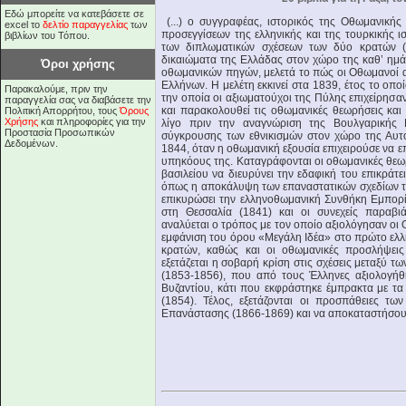
Εδώ μπορείτε να κατεβάσετε σε
(...) ο συγγραφέας, ιστορικός της Οθωμανικής
excel το
δελτίο παραγγελίας
των
προσεγγίσεων της ελληνικής και της τουρκικής 
βιβλίων του Τόπου.
των διπλωματικών σχέσεων των δύο κρατών (κ
δικαιώματα της Ελλάδας στον χώρο της καθ’ ημά
Όροι χρήσης
οθωμανικών πηγών, μελετά το πώς οι Οθωμανοί α
Ελλήνων. Η μελέτη εκκινεί στα 1839, έτος το οπο
Παρακαλούμε, πριν την
την οποία οι αξιωματούχοι της Πύλης επιχείρησ
παραγγελία σας να διαβάσετε την
και παρακολουθεί τις οθωμανικές θεωρήσεις και
Πολιτική Απορρήτου, τους
Όρους
Χρήσης
και πληροφορίες για την
λίγο πριν την αναγνώριση της Βουλγαρικής 
Προστασία Προσωπικών
σύγκρουσης των εθνικισμών στον χώρο της Αυτοκ
Δεδομένων.
1844, όταν η οθωμανική εξουσία επιχειρούσε να ε
υπηκόους της. Καταγράφονται οι οθωμανικές θεωρ
βασιλείου να διευρύνει την εδαφική του επικράτε
όπως η αποκάλυψη των επαναστατικών σχεδίων τ
επικυρώσει την ελληνοθωμανική Συνθήκη Εμπορίο
στη Θεσσαλία (1841) και οι συνεχείς παραβιά
αναλύεται ο τρόπος με τον οποίο αξιολόγησαν οι 
εμφάνιση του όρου «Μεγάλη Ιδέα» στο πρώτο ελλη
κρατών, καθώς και οι οθωμανικές προσλήψει
εξετάζεται η σοβαρή κρίση στις σχέσεις μεταξύ 
(1853-1856), που από τους Έλληνες αξιολογήθ
Βυζαντίου, κάτι που εκφράστηκε έμπρακτα με τα
(1854). Τέλος, εξετάζονται οι προσπάθειες τ
Επανάστασης (1866-1869) και να αποκαταστήσουν