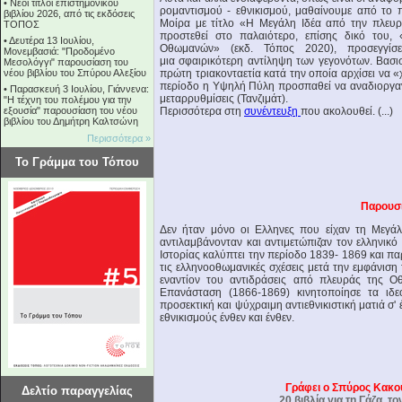
•
Νέοι τίτλοι επιστημονικού
ρομαντισμού - εθνικισμού, μαθαίνουμε από το
βιβλίου 2026, από τις εκδόσεις
Μοίρα με τίτλο «Η Μεγάλη Ιδέα από την πλευρ
ΤΟΠΟΣ
προστεθεί στο παλαιότερο, επίσης δικό του
•
Δευτέρα 13 Ιουλίου,
Οθωμανών» (εκδ. Τόπος 2020), προσεγγίσ
Μονεμβασιά: "Προδομένο
μια σφαιρικότερη αντίληψη των γεγονότων. Βασισ
Μεσολόγγι" παρουσίαση του
νέου βιβλίου του Σπύρου Αλεξίου
πρώτη τριακονταετία κατά την οποία αρχίσει να «χ
περίοδο η Υψηλή Πύλη προσπαθεί να αναδιοργαν
•
Παρασκευή 3 Ιουλίου, Γιάννενα:
μεταρρυθμίσεις (Τανζιμάτ).
"Η τέχνη του πολέμου για την
εξουσία" παρουσίαση του νέου
Περισσότερα στη
συνέντευξη
που ακολουθεί. (...)
βιβλίου του Δημήτρη Καλτσώνη
Περισσότερα »
Το Γράμμα του Τόπου
Παρουσ
Δεν ήταν μόνο οι Ελληνες που είχαν τη Μεγάλ
αντιλαμβάνονταν και αντιμετώπιζαν τον ελληνικ
Ιστορίας καλύπτει την περίοδο 1839- 1869 και π
τις ελληνοοθωμανικές σχέσεις μετά την εμφάνιση τ
εναντίον του αντιδράσεις από πλευράς της Ο
Επανάσταση (1866-1869) κινητοποίησε τα ιδ
προσεκτική και ψύχραιμη αντιεθνικιστική ματιά σ
εθνικισμούς ένθεν και ένθεν.
Γράφει ο Σπύρος Κακο
Δελτίο παραγγελίας
20 βιβλία για τη Γάζα, τ