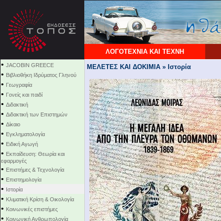
ΛΟΓΟΤΕΧΝΙΑ ΚΑΙ ΤΕΧΝΗ
•
JACOBIN GREECE
ΜΕΛΕΤΕΣ ΚΑΙ ΔΟΚΙΜΙΑ » Ιστορία
•
Βιβλιοθήκη Ιδρύματος Γληνού
•
Γεωγραφία
•
Γονείς και παιδί
•
Διδακτική
•
Διδακτική των Επιστημών
•
Δίκαιο
•
Εγκληματολογία
•
Ειδική Αγωγή
•
Εκπαίδευση: Θεωρία και
εφαρμογές
•
Επιστήμες & Τεχνολογία
•
Επιστημολογία
•
Ιστορία
•
Κλιματική Κρίση & Οικολογία
•
Κοινωνικές επιστήμες
•
Κοινωνική Ανθρωπολογία