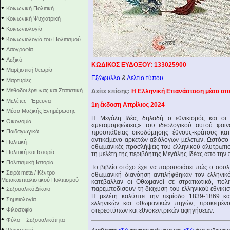
•
Κοινωνική Πολιτική
•
Κοινωνική Ψυχιατρική
•
Κοινωνιολογία
•
Κοινωνιολογία του Πολιτισμού
•
Λαογραφία
•
Λεξικό
ΚΩΔΙΚΟΣ ΕΥΔΟΞΟΥ: 133025900
•
Μαρξιστική θεωρία
Εξώφυλλο
&
Δελτίο τύπου
•
Μαρτυρίες
•
Μέθοδοι έρευνας και Στατιστική
Δείτε επίσης:
Η Ελληνική Επανάσταση μέσα απ
•
Μελέτες - Έρευνα
1η έκδοση Απρίλιος 2024
•
Μέσα Μαζικής Ενημέρωσης
Η Μεγάλη Ιδέα, δηλαδή ο εθνικισµός και οι α
•
Οικονομία
«µεταµορφώσεις» του ιδεολογικού αυτού φαιν
•
Παιδαγωγικά
προσπάθειας οικοδόµησης έθνους-κράτους κατ
αντικείµενο αρκετών αξιόλογων µελετών. Ωστόσο 
•
Πολιτική
οθωµανικές προσλήψεις του ελληνικού αλυτρωτισ
•
Πολιτική και Ιστορία
τη µελέτη της περιβόητης Μεγάλης Ιδέας από τη
•
Πολιτισμική Ιστορία
Το βιβλίο στόχο έχει να παρουσιάσει πώς ο σουλ
•
Σειρά mέta / Κέντρο
οθωµανική διανόηση αντιλήφθηκαν τον ελληνικό
Μετακαπιταλιστικού Πολιτισμού
κατέβαλλαν οι Οθωµανοί σε στρατιωτικό, πολι
•
παρεµποδίσουν τη διάχυση του ελληνικού εθνικ
Σεξουαλικό Δίκαιο
Η µελέτη καλύπτει την περίοδο 1839-1869 κα
•
Σημειολογία
ελληνικών και οθωµανικών πηγών, προκειµέν
•
Φιλοσοφία
στερεοτύπων και εθνοκεντρικών αφηγήσεων.
•
Φύλο – Σεξουαλικότητα
•