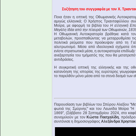
Συζήτηση του συγγραφέα με τον Χ. Τριαντ
Ποια ήταν η οπτική της Οθωμανικής Αυτοκρατο
αμιγώς ελληνικά; Ο Χρήστος Τριανταφύλλου συ
Μοίρα, με αφορμή τα βιβλία του
Η ελληνική Επ
Μεγάλη Ιδέα από την πλευρά των Οθωμανών, 183
Η Οθωμανική Αυτοκρατορία βρέθηκε κατά τον
μεταβολών, προσπαθώντας να μεταρρυθμίσει τις 
πολιτικά ρεύματα που προέκυψαν από τη Γαλλ
αλυτρωτισμό. Μέσα από ιδεολογικά σχήματα όπ
ενίοτε στρατιωτικά μέσα, η αυτοκρατορία επιδίωξε 
ανεξαρτησία του τμήματός της που θα μετατρεπό
αντιδράσεις.
Η συγκριτική οπτική της ελληνικής και της οθ
κατανόηση της ιστορίας της ευρύτερης γεωγραφι
το παρελθόν μόνο μέσα από τα στενά δεσμά των 
Παρουσίαση των βιβλίων του Σπύρου Αλεξίου ''Με
φωτιά της Σμύρνης'' και του Λεωνίδα Μοίρα '
1869'', (Σάββατο 28 Σεπτεμβρίου 2024, στο καφ
συνομιλούν με τον
Κώστα Πασχαλίδη
, πρόεδρο
συντόνισε η δημοσιογράφος
Αλεξάνδρα Χρηστακ