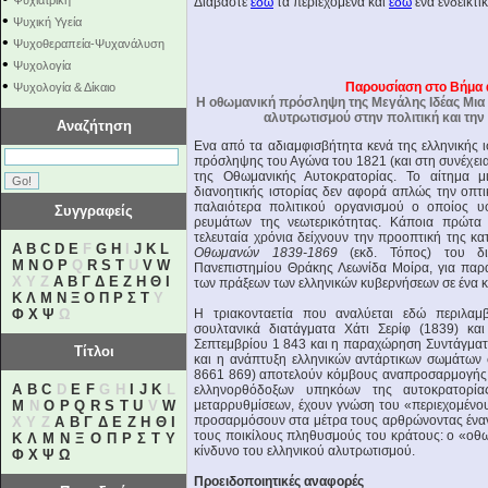
Ψυχιατρική
Διαβάστε
εδώ
τα περιεχόμενα και
εδώ
ένα ενδεικτι
•
Ψυχική Υγεία
•
Ψυχοθεραπεία-Ψυχανάλυση
•
Ψυχολογία
•
Παρουσίαση στο Βήμα 
Ψυχολογία & Δίκαιο
Η οθωμανική πρόσληψη της Μεγάλης Ιδέας Μια ν
αλυτρωτισμού στην πολιτική και τη
Αναζήτηση
Ενα από τα αδιαμφισβήτητα κενά της ελληνικής 
πρόσληψης του Αγώνα του 1821 (και στη συνέχεια
της Οθωμανικής Αυτοκρατορίας. Το αίτημα μι
διανοητικής ιστορίας δεν αφορά απλώς την οπτι
παλαιότερα πολιτικού οργανισμού ο οποίος υφ
Συγγραφείς
ρευμάτων της νεωτερικότητας. Κάποια πρώτα 
τελευταία χρόνια δείχνουν την προοπτική της κ
A
B
C
D
E
F
G
H
I
J
K
L
Οθωμανών 1839-1869
(εκδ. Τόπος) του διδ
M
N
O
P
Q
R
S
T
U
V
W
Πανεπιστημίου Θράκης Λεωνίδα Μοίρα, για παρά
X Y Z
Α
Β
Γ
Δ
Ε
Ζ
Η
Θ
Ι
των πράξεων των ελληνικών κυβερνήσεων σε ένα κ
Κ
Λ
Μ
Ν
Ξ
Ο
Π
Ρ
Σ
Τ
Υ
Φ
Χ
Ψ
Ω
Η τριακονταετία που αναλύεται εδώ περιλαμβ
σουλτανικά διατάγματα Χάτι Σερίφ (1839) κα
Σεπτεμβρίου 1 843 και η παραχώρηση Συντάγματ
Τίτλοι
και η ανάπτυξη ελληνικών αντάρτικων σωμάτων 
8661 869) αποτελούν κόμβους αναπροσαρμογής τ
A
B
C
D
E
F
G H
I
J
K
L
ελληνορθόδοξων υπηκόων της αυτοκρατορία
M
N
O
P
Q
R
S
T
U
V
W
μεταρρυθμίσεων, έχουν γνώση του «περιεχομένου
προσαρμόσουν στα μέτρα τους αρθρώνοντας έναν
X Y Z
Α
Β
Γ
Δ
Ε
Ζ
Η
Θ
Ι
τους ποικίλους πληθυσμούς του κράτους: ο «οθ
Κ
Λ
Μ
Ν
Ξ
Ο
Π
Ρ
Σ
Τ
Υ
κίνδυνο του ελληνικού αλυτρωτισμού.
Φ
Χ
Ψ
Ω
Προειδοποιητικές αναφορές