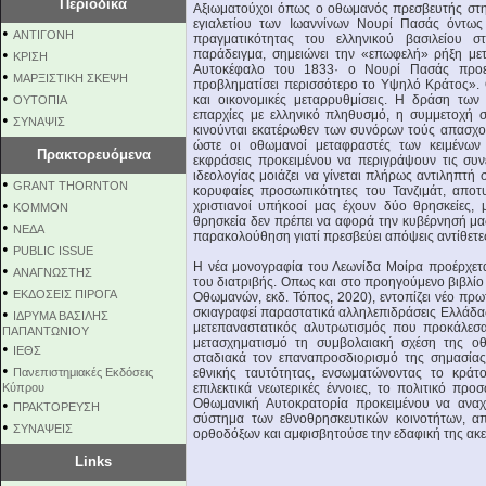
Περιοδικά
Αξιωματούχοι όπως ο οθωμανός πρεσβευτής στη
εγιαλετίου των Ιωαννίνων Νουρί Πασάς όντως 
•
ΑΝΤΙΓΟΝΗ
πραγματικότητας του ελληνικού βασιλείου 
•
παράδειγμα, σημειώνει την «επωφελή» ρήξη με
ΚΡΙΣΗ
Αυτοκέφαλο του 1833· ο Νουρί Πασάς προε
•
ΜΑΡΞΙΣΤΙΚΗ ΣΚΕΨΗ
προβληματίσει περισσότερο το Υψηλό Κράτος». Ο
•
και οικονομικές μεταρρυθμίσεις. Η δράση των
ΟΥΤΟΠΙΑ
επαρχίες με ελληνικό πληθυσμό, η συμμετοχή σ
•
ΣΥΝΑΨΙΣ
κινούνται εκατέρωθεν των συνόρων τούς απασχο
ώστε οι οθωμανοί μεταφραστές των κειμένων 
Πρακτορευόμενα
εκφράσεις προκειμένου να περιγράψουν τις συν
ιδεολογίας μοιάζει να γίνεται πλήρως αντιληπτ
•
GRANT THORNTON
κορυφαίες προσωπικότητες του Τανζιμάτ, αποτ
•
χριστιανοί υπήκοοί μας έχουν δύο θρησκείες, 
KOMMON
θρησκεία δεν πρέπει να αφορά την κυβέρνησή μας
•
NEΔΑ
παρακολούθηση γιατί πρεσβεύει απόψεις αντίθετες
•
PUBLIC ISSUE
Η νέα μονογραφία του Λεωνίδα Μοίρα προέρχετα
•
ΑΝΑΓΝΩΣΤΗΣ
του διατριβής. Οπως και στο προηγούμενο βιβλίο
•
ΕΚΔΟΣΕΙΣ ΠΙΡΟΓΑ
Οθωμανών, εκδ. Τόπος, 2020), εντοπίζει νέο πρωτο
•
σκιαγραφεί παραστατικά αλληλεπιδράσεις Ελλάδα
ΙΔΡΥΜΑ ΒΑΣΙΛΗΣ
μετεπαναστατικός αλυτρωτισμός που προκάλεσαν
ΠΑΠΑΝΤΩΝΙΟΥ
μετασχηματισμό τη συμβολαιακή σχέση της οθ
•
ΙΕΘΣ
σταδιακά τον επαναπροσδιορισμό της σημασίας
•
Πανεπιστημιακές Εκδόσεις
εθνικής ταυτότητας, ενσωματώνοντας το κράτο
Κύπρου
επιλεκτικά νεωτερικές έννοιες, το πολιτικό προ
•
Οθωμανική Αυτοκρατορία προκειμένου να αναχα
ΠΡΑΚΤΟΡΕΥΣΗ
σύστημα των εθνοθρησκευτικών κοινοτήτων, απ
•
ΣΥΝΑΨΕΙΣ
ορθοδόξων και αμφισβητούσε την εδαφική της ακε
Links